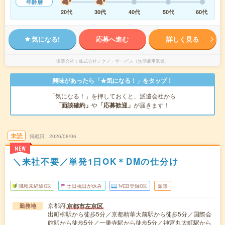
年齢層
20代
30代
40代
50代
60代
気になる!
応募へ進む
詳しく見る
派遣会社
株式会社テクノ・サービス（無期雇用派遣）
興味があったら「★気になる！」をタップ！
「気になる！」を押しておくと、派遣会社から
「面談確約」
や
「応募歓迎」
が届きます！
未読
掲載日
2026/08/06
NEW
＼来社不要／単発1日OK＊DMの仕分け
職種未経験OK
土日祝日が休み
WEB登録OK
派遣
京都府
京都市左京区
勤務地
出町柳駅から徒歩5分／京都精華大前駅から徒歩5分／国際会
館駅から徒歩5分／一乗寺駅から徒歩5分／神宮丸太町駅から