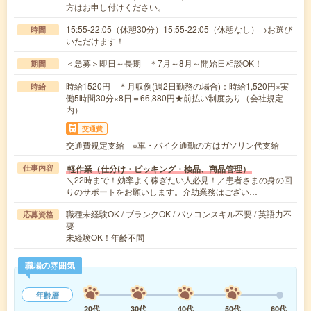
方はお申し付けください。
15:55-22:05（休憩30分）15:55-22:05（休憩なし）→お選び
時間
いただけます！
＜急募＞即日～長期 ＊7月～8月～開始日相談OK！
期間
時給1520円 ＊月収例(週2日勤務の場合)：時給1,520円×実
時給
働5時間30分×8日＝66,880円★前払い制度あり（会社規定
内）
交通費
交通費規定支給 ※車・バイク通勤の方はガソリン代支給
軽作業（仕分け・ピッキング・検品、商品管理）
仕事内容
＼22時まで！効率よく稼ぎたい人必見！／患者さまの身の回
りのサポートをお願いします。介助業務はござい…
職種未経験OK / ブランクOK / パソコンスキル不要 / 英語力不
応募資格
要
未経験OK！年齢不問
職場の雰囲気
年齢層
20代
30代
40代
50代
60代