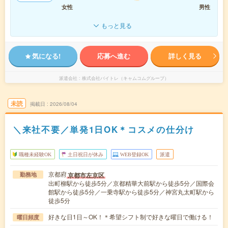
女性
男性
もっと見る
気になる!
応募へ進む
詳しく見る
派遣会社
株式会社バイトレ（キャムコムグループ）
未読
掲載日
2026/08/04
＼来社不要／単発1日OK＊コスメの仕分け
職種未経験OK
土日祝日が休み
WEB登録OK
派遣
京都府
京都市左京区
勤務地
出町柳駅から徒歩5分／京都精華大前駅から徒歩5分／国際会
館駅から徒歩5分／一乗寺駅から徒歩5分／神宮丸太町駅から
徒歩5分
好きな日1日～OK！＊希望シフト制で好きな曜日で働ける！
曜日頻度