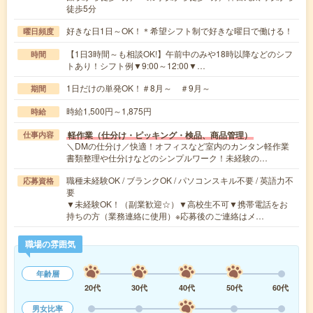
徒歩5分
好きな日1日～OK！＊希望シフト制で好きな曜日で働ける！
曜日頻度
【1日3時間～も相談OK!】午前中のみや18時以降などのシフ
時間
トあり！シフト例▼9:00～12:00▼…
1日だけの単発OK！＃8月～ ＃9月～
期間
時給1,500円～1,875円
時給
軽作業（仕分け・ピッキング・検品、商品管理）
仕事内容
＼DMの仕分け／快適！オフィスなど室内のカンタン軽作業
書類整理や仕分けなどのシンプルワーク！未経験の…
職種未経験OK / ブランクOK / パソコンスキル不要 / 英語力不
応募資格
要
▼未経験OK！（副業歓迎☆）▼高校生不可▼携帯電話をお
持ちの方（業務連絡に使用）※応募後のご連絡はメ…
職場の雰囲気
年齢層
20代
30代
40代
50代
60代
男女比率