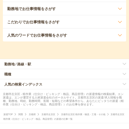
勤務地
でお仕事情報をさがす
こだわり
でお仕事情報をさがす
人気のワード
でお仕事情報をさがす
勤務地 / 路線・駅
職種
人気の検索インデックス
京都市左京区 - 軽作業（仕分け・ピッキング・検品、商品管理）の派遣情報の検索結果。エン
派遣は、エンが運営する人材派遣会社のポータルサイト。京都市左京区の派遣/求人情報を職
種、勤務地、時給、勤務時間、長期・短期などの希望条件から、あなたにピッタリの派遣（軽
作業（仕分け・ピッキング・検品、商品管理））のお仕事を探せます。
派遣TOP
関西
京都府
京都市左京区
京都市左京区 軽作業・物流・工場・その他
京都市左京区
軽作業（仕分け・ピッキング・検品、商品管理）の派遣の仕事一覧