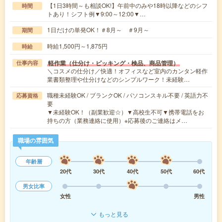
【1日3時間～も相談OK!】午前中のみや18時以降などのシフ
時間
トあり！シフト例▼9:00～12:00▼…
1日だけの単発OK！＃8月～ ＃9月～
期間
時給1,500円～1,875円
時給
軽作業（仕分け・ピッキング・検品、商品管理）
仕事内容
＼コスメの仕分け／快適！オフィスなど室内のカンタン軽作
業書類整理や仕分けなどのシンプルワーク！未経験…
職種未経験OK / ブランクOK / パソコンスキル不要 / 英語力不
応募資格
要
▼未経験OK！（副業歓迎☆）▼高校生不可▼携帯電話をお
持ちの方（業務連絡に使用）※応募後のご連絡はメ…
職場の雰囲気
年齢層
20代
30代
40代
50代
60代
男女比率
女性
男性
もっと見る