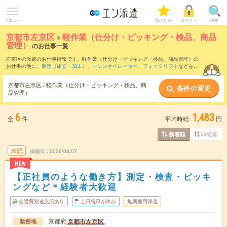
メニュー
気になる!
ログイン
検索
京都市左京区
×
軽作業（仕分け・ピッキング・検品、商品
管理）
のお仕事一覧
左京区の派遣のお仕事情報です。軽作業（仕分け・ピッキング・検品、商品管理）の
お仕事の他に、
製造（組立・加工）
、
マシンオペレーター
、
フォークリフト
などを取
り揃えています。さらに、
短期
・
単発
などの期間や、
職種未経験OK
などのこだわり条
件で絞り込んでいただけます。職種辞典：
軽作業（仕分け・ピッキング・検品、商品
京都市左京区 / 軽作業（仕分け・ピッキング・検品、商
条件の変更
管理）のお仕事とは？とは？
品管理）
6
1,483
全
件
平均時給:
円
時給順
新着順
未読
掲載日
2026/08/07
NEW
【正社員のような働き方】測定・検査・ピッキ
ングなど＊経験者大歓迎
交通費別途支給あり
土日祝日が休み
無期雇用派遣
京都府
京都市左京区
勤務地