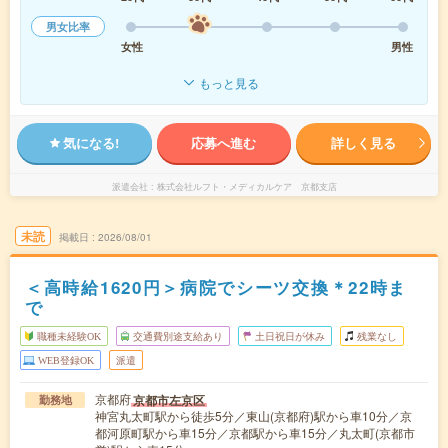
男女比率
女性
男性
もっと見る
気になる!
応募へ進む
詳しく見る
派遣会社
株式会社ルフト・メディカルケア 京都支店
未読
掲載日
2026/08/01
＜高時給1620円＞病院でシーツ交換＊22時ま
で
職種未経験OK
交通費別途支給あり
土日祝日が休み
残業なし
WEB登録OK
派遣
京都府
京都市左京区
勤務地
神宮丸太町駅から徒歩5分／東山(京都府)駅から車10分／京
都河原町駅から車15分／京都駅から車15分／丸太町(京都市