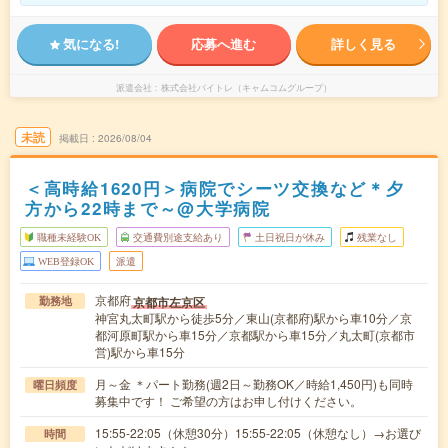
気になる!
応募へ進む
詳しく見る
派遣会社
株式会社バイトレ（キャムコムグループ）
未読
掲載日
2026/08/04
＜高時給1620円＞病院でシーツ交換など＊夕
方から22時まで～@大学病院
職種未経験OK
交通費別途支給あり
土日祝日が休み
残業なし
WEB登録OK
派遣
京都府
京都市左京区
勤務地
神宮丸太町駅から徒歩5分／東山(京都府)駅から車10分／京
都河原町駅から車15分／京都駅から車15分／丸太町(京都市
営)駅から車15分
月～金 ＊パート勤務(週2日～勤務OK／時給1,450円)も同時
曜日頻度
募集中です！ ご希望の方はお申し付けください。
15:55-22:05（休憩30分）15:55-22:05（休憩なし）→お選び
時間