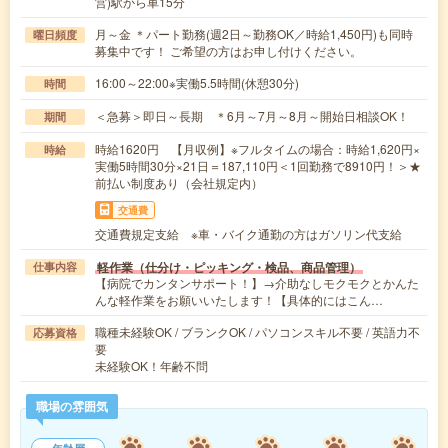
営)駅から車15分
月～金 ＊パート勤務(週2日～勤務OK／時給1,450円)も同時
曜日頻度
募集中です！ ご希望の方はお申し付けください。
16:00～22:00※実働5.5時間(休憩30分)
時間
＜急募＞即日～長期 ＊6月～7月～8月～開始日相談OK！
期間
時給1620円 【月収例】※フルタイムの場合：時給1,620円×
時給
実働5時間30分×21日＝187,110円＜1回勤務で8910円！＞★
前払い制度あり（会社規定内）
交通費
交通費規定支給 ※車・バイク通勤の方はガソリン代支給
軽作業（仕分け・ピッキング・検品、商品管理）
仕事内容
【病院でカンタンサポート！】→介助なしモクモクとかんた
んな軽作業をお願いいたします！【具体的にはこん…
職種未経験OK / ブランクOK / パソコンスキル不要 / 英語力不
応募資格
要
未経験OK！年齢不問
職場の雰囲気