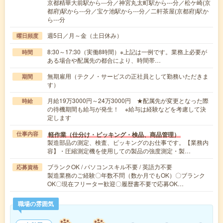
京都精華大前駅から---分／神宮丸太町駅から---分／松ケ崎(京
都府)駅から---分／宝ケ池駅から---分／二軒茶屋(京都府)駅か
ら---分
週5日／月～金（土日休み）
曜日頻度
8:30～17:30（実働8時間）※上記は一例です。業務上必要が
時間
ある場合や配属先の都合により、時間帯…
無期雇用（テクノ・サービスの正社員として勤務いただきま
期間
す）
月給19万3000円～24万3000円 ★配属先が変更となった際
時給
の待機期間も給与が発生！ ※給与は経験などを考慮して決
定します
軽作業（仕分け・ピッキング・検品、商品管理）
仕事内容
製造部品の測定、検査、ピッキングのお仕事です。【業務内
容】・圧縮測定機を使用しての製品の強度測定・製…
ブランクOK / パソコンスキル不要 / 英語力不要
応募資格
製造業務のご経験〇年数不問（数か月でもOK）〇ブランク
OK〇現在フリーター歓迎〇履歴書不要で応募OK…
職場の雰囲気