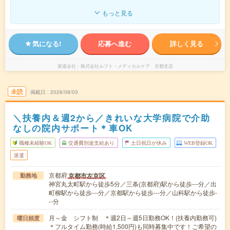
もっと見る
気になる!
応募へ進む
詳しく見る
派遣会社
株式会社ルフト・メディカルケア 京都支店
未読
掲載日
2026/08/03
＼扶養内＆週2から／きれいな大学病院で介助
なしの院内サポート＊車OK
職種未経験OK
交通費別途支給あり
土日祝日が休み
WEB登録OK
派遣
京都府
京都市左京区
勤務地
神宮丸太町駅から徒歩5分／三条(京都府)駅から徒歩---分／出
町柳駅から徒歩---分／京都駅から徒歩---分／山科駅から徒歩-
--分
月～金 シフト制 ＊週2日～週5日勤務OK！(扶養内勤務可)
曜日頻度
＊フルタイム勤務(時給1,500円)も同時募集中です！ご希望の