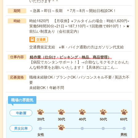
いただけます＾＾
＜急募＞即日～長期 ＊7月～8月～開始日相談OK！
期間
時給1620円 【月収例】※フルタイムの場合：時給1,620円×
時給
実働5時間30分×21日＝187,110円＜1回勤務で8910円！＞★
前払い制度あり（会社規定内）
交通費
交通費規定支給 ※車・バイク通勤の方はガソリン代支給
軽作業（仕分け・ピッキング・検品、商品管理）
仕事内容
【病院でカンタンサポート！】→介助なしモクモクとかんた
んな軽作業をお願いいたします！【具体的にはこん…
職種未経験OK / ブランクOK / パソコンスキル不要 / 英語力不
応募資格
要
未経験OK！年齢不問
職場の雰囲気
年齢層
20代
30代
40代
50代
60代
男女比率
女性
男性