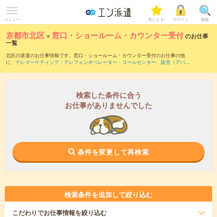
メニュー
気になる!
ログイン
検索
京都市北区
×
窓口・ショールーム・カウンター受付
のお仕事
一覧
北区の派遣のお仕事情報です。窓口・ショールーム・カウンター受付のお仕事の他
に、
テレマーケティング・テレフォンオペレーター・コールセンター
、
販売（アパレ
ル・ファッション・コスメ）
、
営業・企画営業・ラウンダー
などを取り揃えていま
す。さらに、
短期
・
単発
などの期間や、
職種未経験OK
などのこだわり条件で絞り込ん
でいただけます。職種辞典：
窓口・ショールーム・カウンター受付のお仕事とは？と
は？
検索した条件に合う
お仕事がありませんでした
条件を変更して再検索
検索条件を追加して絞り込む
こだわり
でお仕事情報を絞り込む