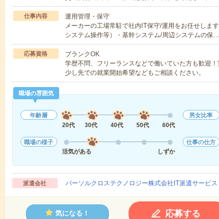
仕事内容
運用管理・保守
メーカーの工場常駐で社内IT保守/運用をお任せします
システム操作等）・基幹システム/周辺システムの保
応募資格
ブランクOK
学歴不問、フリーランスなどで働いていた方も歓迎！
少し先での就業開始希望などもご相談ください。
職場の雰囲気
年齢層
男女比率
20代
30代
40代
50代
60代
職場の様子
仕事の仕方
活気がある
しずか
パーソルクロステクノロジー株式会社IT派遣サービス
派遣会社
応募する
気になる！