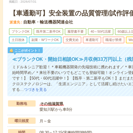
掲載日
2026/07/31
【車通勤可】安全装置の品質管理/試作評
自動車・輸送機器関連会社
派遣先
ブランクOK
既卒第二新卒OK
履歴書不要
40～50代活躍
60歳以上
土日祝休
副業・WワークOK
交費支給
車通勤可
職場が禁煙
Wo
ここがポイント！
≪ブランクOK・開始日相談OK≫月収例33万円以上（残
ミドル＆シニア歓迎！＊車載機器開発の先端技術に携われます／＊車
始時間早め／＊来社不要のいつでもどこでも登録可能！オンライン登
です！】【50代・60代活躍中！】【既卒・第二新卒もOK！】まだ
クロステクノロジーは、「生涯エンジニア」として活躍し続けたいエ
する…
つづきを見る
勤務地
その他滋賀県
愛知川駅から車8分
曜日頻度
月～金
時間
08:30～17:15(実働時間08時間)