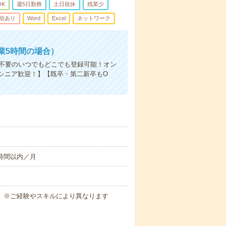
OK
週5日勤務
土日祝休
残業少
補助あり
Word
Excel
ネットワーク
業5時間の場合）
社不要のいつでもどこでも登録可能！オン
シニア歓迎！】【既卒・第二新卒もO
10時間以内／月
合）※ご経験やスキルにより異なります