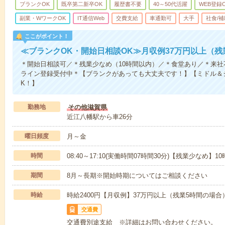
ブランクOK
既卒第二新卒OK
履歴書不要
40～50代活躍
WEB登録
副業・WワークOK
IT通信Web
交費支給
車通勤可
大手
社食/
ここがポイント！
≪ブランクOK・開始日相談OK≫月収例37万円以上（残
＊開始日相談可／＊残業少なめ（10時間以内）／＊食堂あり／＊来
ライン登録受付中＊【ブランクがあっても大丈夫です！】【ミドル＆
K！】
勤務地
その他滋賀県
近江八幡駅から車26分
曜日頻度
月～金
時間
08:40～17:10(実働時間07時間30分)【残業少なめ】
期間
8月～長期※開始時期についてはご相談ください
時給
時給2400円【月収例】37万円以上（残業5時間の場
交通費
交通費別途支給 ※詳細はお問い合わせください。