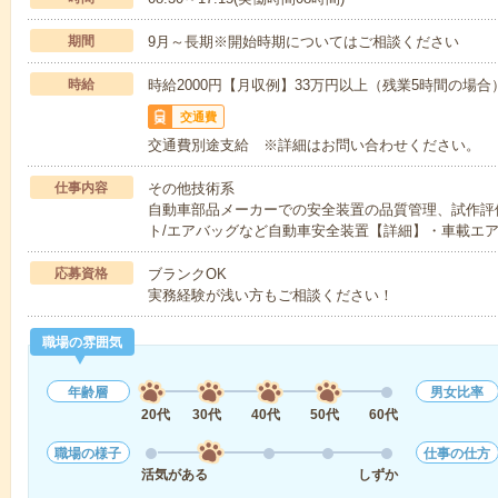
期間
9月～長期※開始時期についてはご相談ください
時給
時給2000円【月収例】33万円以上（残業5時間の場
交通費
交通費別途支給 ※詳細はお問い合わせください。
仕事内容
その他技術系
自動車部品メーカーでの安全装置の品質管理、試作評
ト/エアバッグなど自動車安全装置【詳細】・車載エ
応募資格
ブランクOK
実務経験が浅い方もご相談ください！
職場の雰囲気
年齢層
男女比率
20代
30代
40代
50代
60代
職場の様子
仕事の仕方
活気がある
しずか