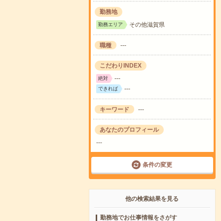
勤務地
その他滋賀県
勤務エリア
職種
---
こだわりINDEX
---
絶対
---
できれば
キーワード
---
あなたのプロフィール
---
条件の変更
他の検索結果を見る
勤務地でお仕事情報をさがす