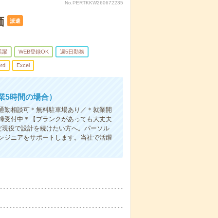
No.PERTKKW260672235
価
派遣
活躍
WEB登録OK
週5日勤務
rd
Excel
業5時間の場合）
通勤相談可＊無料駐車場あり／＊就業開
録受付中＊【ブランクがあっても大丈夫
まだ現役で設計を続けたい方へ。パーソル
ンジニアをサポートします。当社で活躍