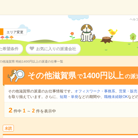
ヘル
エリア変更
た希望条件
お気に入りの派遣会社
の他滋賀県 時給1400円以上の派遣の仕事一覧
その他滋賀県
1400円以上
で
の派
その他滋賀県の派遣のお仕事情報です。
オフィスワーク・事務系
、
営業・販売
を取り揃えています。さらに、
短期
・
単発
などの期間や、
職種未経験OK
など
2
1
2
件中
～
件を表示中
未読