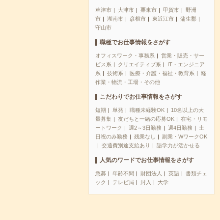
草津市
大津市
栗東市
甲賀市
野洲
市
湖南市
彦根市
東近江市
蒲生郡
守山市
職種でお仕事情報をさがす
オフィスワーク・事務系
営業・販売・サー
ビス系
クリエイティブ系
IT・エンジニア
系
技術系
医療・介護・福祉・教育系
軽
作業・物流・工場・その他
こだわりでお仕事情報をさがす
短期
単発
職種未経験OK
10名以上の大
量募集
友だちと一緒の応募OK
在宅・リモ
ートワーク
週2～3日勤務
週4日勤務
土
日祝のみ勤務
残業なし
副業・WワークOK
交通費別途支給あり
語学力が活かせる
人気のワードでお仕事情報をさがす
急募
年齢不問
財団法人
英語
書類チェ
ック
テレビ局
封入
大学