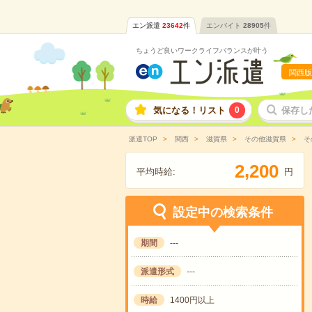
エン派遣
23642
件
エンバイト
28905
件
ちょうど良いワークライフバランスが叶う
関西版
気になる！リスト
0
保存し
派遣TOP
関西
滋賀県
その他滋賀県
そ
,
2
2
0
0
平均時給:
円
設定中の検索条件
期間
---
派遣形式
---
時給
1400円以上