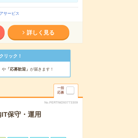
アサービス
詳しく見る
クリック！
」
や
「応募歓迎」
が届きます！
一括
応募
No.PERTIW260773309
IT保守・運用