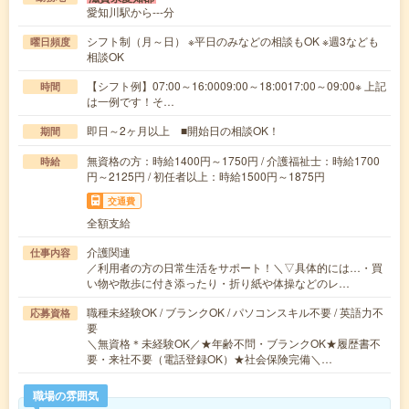
愛知川駅から---分
シフト制（月～日） ※平日のみなどの相談もOK ※週3なども
曜日頻度
相談OK
【シフト例】07:00～16:0009:00～18:0017:00～09:00※ 上記
時間
は一例です！そ…
即日～2ヶ月以上 ■開始日の相談OK！
期間
無資格の方：時給1400円～1750円 / 介護福祉士：時給1700
時給
円～2125円 / 初任者以上：時給1500円～1875円
交通費
全額支給
介護関連
仕事内容
／利用者の方の日常生活をサポート！＼▽具体的には…・買
い物や散歩に付き添ったり・折り紙や体操などのレ…
職種未経験OK / ブランクOK / パソコンスキル不要 / 英語力不
応募資格
要
＼無資格＊未経験OK／★年齢不問・ブランクOK★履歴書不
要・来社不要（電話登録OK）★社会保険完備＼…
職場の雰囲気