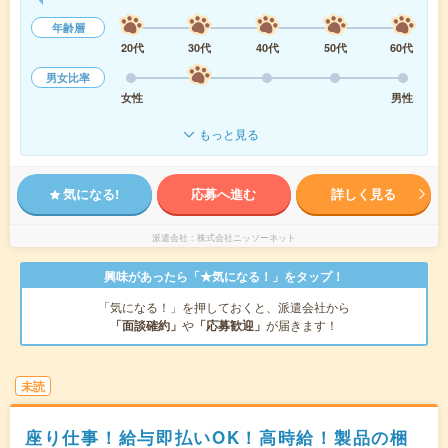
年齢層
20代
30代
40代
50代
60代
男女比率
女性
男性
もっと見る
気になる!
応募へ進む
詳しく見る
派遣会社
株式会社ニッソーネット
興味があったら「★気になる！」をタップ！
「気になる！」を押しておくと、派遣会社から
「面談確約」
や
「応募歓迎」
が届きます！
未読
座り仕事！給与即払いOK！高時給！製品の梱