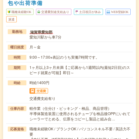
包や出荷準備
職種未経験OK
交通費別途支給あり
土日祝日が休み
WEB登録OK
派遣
滋賀県愛知郡
勤務地
愛知川駅から車7分
月～金
曜日頻度
9:00～17:00※表記のうち実働7時間です。
時間
1ヶ月以上3ヶ月未満【ご応募から1週間以内(最短2日目)のス
期間
ピード就業が可能】即日～
時給1400円
時給
交通費
交通費支給有り
軽作業（仕分け・ピッキング・検品、商品管理）
仕事内容
半導体製造装置に使用されるチューブを検品後OPPにいれて
シーラーでとめる、伝票をコピーし製品と組み合…
職種未経験OK / ブランクOK / パソコンスキル不要 / 英語力不
応募資格
要