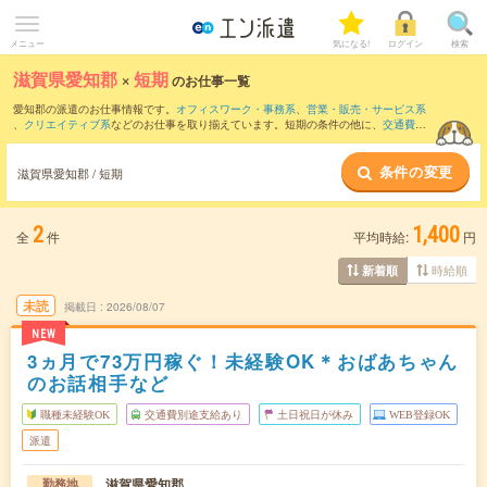
メニュー
気になる!
ログイン
検索
滋賀県愛知郡
×
短期
のお仕事一覧
愛知郡の派遣のお仕事情報です。
オフィスワーク・事務系
、
営業・販売・サービス系
、
クリエイティブ系
などのお仕事を取り揃えています。短期の条件の他に、
交通費別
途支給あり
、
職種未経験OK
、
友だちと一緒の応募OK
などでもお探し頂けます。
条件の変更
滋賀県愛知郡 / 短期
2
1,400
全
件
平均時給:
円
時給順
新着順
未読
掲載日
2026/08/07
NEW
3ヵ月で73万円稼ぐ！未経験OK＊おばあちゃん
のお話相手など
職種未経験OK
交通費別途支給あり
土日祝日が休み
WEB登録OK
派遣
滋賀県愛知郡
勤務地