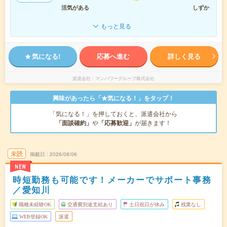
活気がある
しずか
もっと見る
気になる!
応募へ進む
詳しく見る
派遣会社
マンパワーグループ株式会社
興味があったら「★気になる！」をタップ！
「気になる！」を押しておくと、派遣会社から
「面談確約」
や
「応募歓迎」
が届きます！
未読
掲載日
2026/08/06
NEW
時短勤務も可能です！メーカーでサポート事務
／愛知川
職種未経験OK
交通費別途支給あり
土日祝日が休み
残業なし
WEB登録OK
派遣