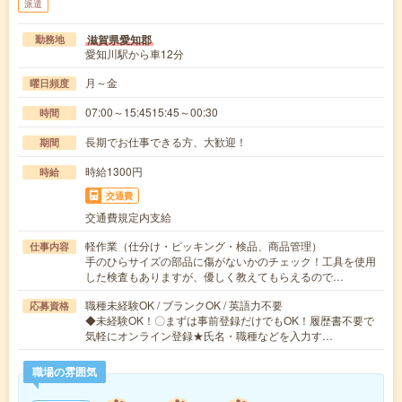
派遣
滋賀県愛知郡
勤務地
愛知川駅から車12分
月～金
曜日頻度
07:00～15:4515:45～00:30
時間
長期でお仕事できる方、大歓迎！
期間
時給1300円
時給
交通費
交通費規定内支給
軽作業（仕分け・ピッキング・検品、商品管理）
仕事内容
手のひらサイズの部品に傷がないかのチェック！工具を使用
した検査もありますが、優しく教えてもらえるので…
職種未経験OK / ブランクOK / 英語力不要
応募資格
◆未経験OK！〇まずは事前登録だけでもOK！履歴書不要で
気軽にオンライン登録★氏名・職種などを入力す…
職場の雰囲気