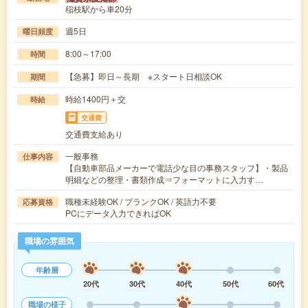
稲枝駅から車20分
週5日
曜日頻度
8:00～17:00
時間
【急募】即日～長期 ※スタート日相談OK
期間
時給1400円＋交
時給
交通費
交通費支給あり
一般事務
仕事内容
【自動車部品メーカーで電話少な目の事務スタッフ】・製品
明細などの整理・書類作成⇒フォーマットに入力す…
職種未経験OK / ブランクOK / 英語力不要
応募資格
PCにデータ入力できればOK
職場の雰囲気
年齢層
20代
30代
40代
50代
60代
職場の様子