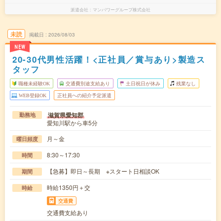
派遣会社
マンパワーグループ株式会社
未読
掲載日
2026/08/03
NEW
20-30代男性活躍！<正社員／賞与あり>製造ス
タッフ
職種未経験OK
交通費別途支給あり
土日祝日が休み
残業なし
WEB登録OK
正社員への紹介予定派遣
滋賀県愛知郡
勤務地
愛知川駅から車5分
月～金
曜日頻度
8:30～17:30
時間
【急募】即日～長期 ※スタート日相談OK
期間
時給1350円＋交
時給
交通費
交通費支給あり