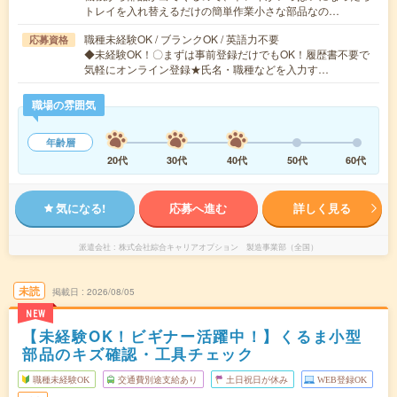
トレイを入れ替えるだけの簡単作業小さな部品なの…
職種未経験OK / ブランクOK / 英語力不要
応募資格
◆未経験OK！〇まずは事前登録だけでもOK！履歴書不要で
気軽にオンライン登録★氏名・職種などを入力す…
職場の雰囲気
年齢層
20代
30代
40代
50代
60代
気になる!
応募へ進む
詳しく見る
派遣会社
株式会社綜合キャリアオプション 製造事業部（全国）
未読
掲載日
2026/08/05
NEW
【未経験OK！ビギナー活躍中！】くるま小型
部品のキズ確認・工具チェック
職種未経験OK
交通費別途支給あり
土日祝日が休み
WEB登録OK