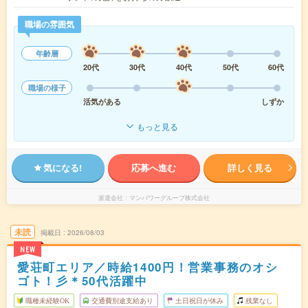
職場の雰囲気
年齢層
20代
30代
40代
50代
60代
職場の様子
活気がある
しずか
もっと見る
気になる!
応募へ進む
詳しく見る
派遣会社
マンパワーグループ株式会社
未読
掲載日
2026/08/03
NEW
愛荘町エリア／時給1400円！営業事務のオシ
ゴト！彡＊50代活躍中
職種未経験OK
交通費別途支給あり
土日祝日が休み
残業なし