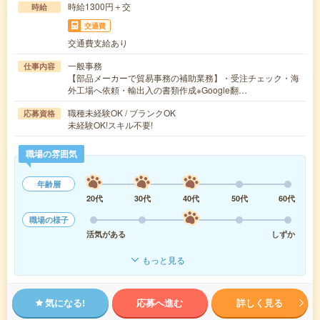
時給1300円＋交
時給
交通費
交通費支給あり
一般事務
仕事内容
【部品メーカーで貿易事務の補助業務】・受注チェック・海
外工場へ依頼・輸出入の書類作成※Google翻…
職種未経験OK / ブランクOK
応募資格
未経験OK!スキル不要!
職場の雰囲気
年齢層
20代
30代
40代
50代
60代
職場の様子
活気がある
しずか
もっと見る
気になる!
応募へ進む
詳しく見る