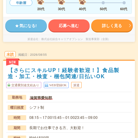
年齢層
20代
30代
40代
50代
60代
気になる!
応募へ進む
詳しく見る
派遣会社
株式会社綜合キャリアオプション 製造事業部（全国）
未読
掲載日
2026/08/05
NEW
【さらにスキルUP！経験者歓迎！】食品製
造・加工・検査・梱包関連/日払いOK
交通費別途支給あり
WEB登録OK
派遣
滋賀県愛知郡
勤務地
シフト制
曜日頻度
08:15～17:0015:45～01:0023:45～09:00
時間
長期でお仕事できる方、大歓迎！
期間
時給1500円
時給