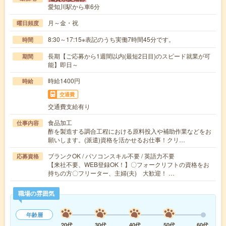
愛知川駅から車6分
月～金・祝
曜日頻度
8:30～17:15※表記のうち実働7時間45分です。
時間
長期【ご応募から1週間以内(最短2日目)のスピード就業が可
期間
能】即日～
時給1400円
時給
交通費
交通費支給有り
食品加工
仕事内容
酢を製造する調合工程における原料投入や補助作業などをお
願いします。(派遣)資格を活かせるお仕事！クリ…
ブランクOK / パソコンスキル不要 / 英語力不要
応募資格
【来社不要、WEB登録OK！】〇フォークリフトの資格をお
持ちの方〇フリーター、主婦(夫) 大歓迎！ …
職場の雰囲気
年齢層
20代
30代
40代
50代
60代