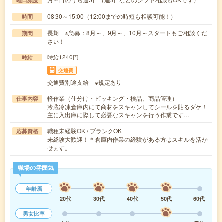
曜日頻度
08:30～15:00（12:00までの時短も相談可能！）
時間
長期 ※急募：8月～、9月～、10月～スタートもご相談くだ
期間
さい！
時給1240円
時給
交通費
交通費別途支給 ※規定あり
軽作業（仕分け・ピッキング・検品、商品管理）
仕事内容
冷蔵冷凍倉庫内にて商材をスキャンしてシールを貼るダケ！
主に入出庫に際して必要なスキャンを行う作業です…
職種未経験OK / ブランクOK
応募資格
未経験大歓迎！＊倉庫内作業の経験がある方はスキルを活か
せます。
職場の雰囲気
年齢層
20代
30代
40代
50代
60代
男女比率