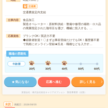
交通費
交通費規定内支給
食品加工
仕事内容
製造オペレーター・原材料供給・整備や修理の補助・ロス品
の廃棄指定された珈琲豆を運び、機械に投入する。…
ブランクOK / 英語力不要
応募資格
◆経験者歓迎！〇まずは事前登録だけでもOK！履歴書不要
で気軽にオンライン登録★氏名・職種などを入力す…
職場の雰囲気
年齢層
20代
30代
40代
50代
60代
気になる!
応募へ進む
詳しく見る
派遣会社
株式会社綜合キャリアオプション 製造事業部（全国）
未読
掲載日
2026/08/05