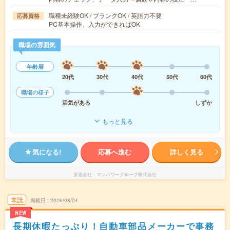
職種未経験OK / ブランクOK / 英語力不要
応募資格
PC基本操作、入力ができればOK
職場の雰囲気
年齢層
20代
30代
40代
50代
60代
職場の様子
活気がある
しずか
もっと見る
気になる!
応募へ進む
詳しく見る
派遣会社
マンパワーグループ株式会社
未読
掲載日
2026/08/04
NEW
長期休暇たっぷり！自動車部品メーカーで事務