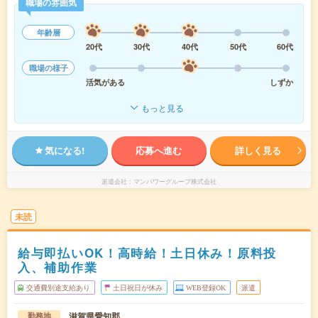
職場の雰囲気
年齢層
20代
30代
40代
50代
60代
職場の様子
活気がある
しずか
もっと見る
気になる!
応募へ進む
詳しく見る
派遣会社
マンパワーグループ株式会社
未読
給与即払いOK！高時給！土日休み！原料投
入、補助作業
交通費別途支給あり
土日祝日が休み
WEB登録OK
派遣
滋賀県愛知郡
勤務地