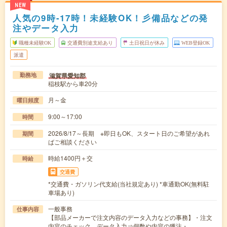
NEW
人気の9時-17時！未経験OK！彡備品などの発
注やデータ入力
職種未経験OK
交通費別途支給あり
土日祝日が休み
WEB登録OK
派遣
滋賀県愛知郡
勤務地
稲枝駅から車20分
月～金
曜日頻度
9:00～17:00
時間
2026/8/17～長期 ※即日もOK、スタート日のご希望があれ
期間
ばご相談ください
時給1400円＋交
時給
交通費
*交通費・ガソリン代支給(当社規定あり) *車通勤OK(無料駐
車場あり)
一般事務
仕事内容
【部品メーカーで注文内容のデータ入力などの事務】・注文
内容のチェック、データ入力⇒個数や内容の獲注・…