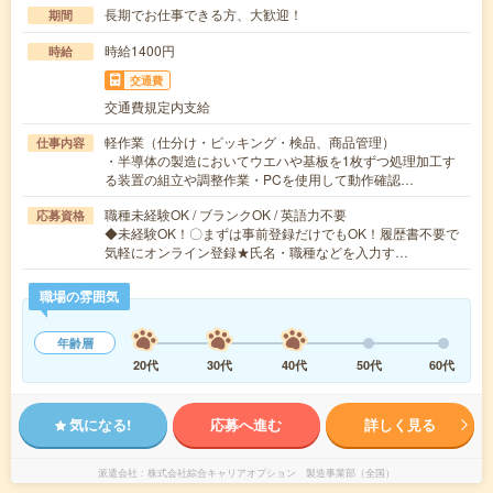
長期でお仕事できる方、大歓迎！
期間
時給1400円
時給
交通費
交通費規定内支給
軽作業（仕分け・ピッキング・検品、商品管理）
仕事内容
・半導体の製造においてウエハや基板を1枚ずつ処理加工す
る装置の組立や調整作業・PCを使用して動作確認…
職種未経験OK / ブランクOK / 英語力不要
応募資格
◆未経験OK！〇まずは事前登録だけでもOK！履歴書不要で
気軽にオンライン登録★氏名・職種などを入力す…
職場の雰囲気
年齢層
20代
30代
40代
50代
60代
気になる!
応募へ進む
詳しく見る
派遣会社
株式会社綜合キャリアオプション 製造事業部（全国）