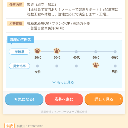
製造（組立・加工）
仕事内容
【正社員で賞与あり！メーカーで製造サポート】※配属前に
複数工程を体験し、適性に応じて決定します・工場…
職種未経験OK / ブランクOK / 英語力不要
応募資格
・普通自動車免許(AT可)
職場の雰囲気
年齢層
20代
30代
40代
50代
60代
男女比率
女性
男性
もっと見る
気になる!
応募へ進む
詳しく見る
派遣会社
マンパワーグループ株式会社
未読
掲載日
2026/08/03