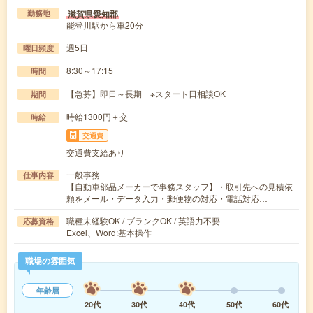
滋賀県愛知郡
勤務地
能登川駅から車20分
週5日
曜日頻度
8:30～17:15
時間
【急募】即日～長期 ※スタート日相談OK
期間
時給1300円＋交
時給
交通費
交通費支給あり
一般事務
仕事内容
【自動車部品メーカーで事務スタッフ】・取引先への見積依
頼をメール・データ入力・郵便物の対応・電話対応…
職種未経験OK / ブランクOK / 英語力不要
応募資格
Excel、Word:基本操作
職場の雰囲気
年齢層
20代
30代
40代
50代
60代