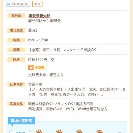
WEB登録OK
派遣
滋賀県愛知郡
勤務地
能登川駅から車25分
週5日
曜日頻度
8:30～17:30
時間
【急募】即日～長期 ※スタート日相談OK
期間
時給1400円＋交
時給
交通費
交通費支給・規定あり
営業事務
仕事内容
【メーカの営業事務】・入出庫管理・請求、支払業務(データ
入力、管理)・在庫管理(データ入力、管理)・…
職種未経験OK / ブランクOK / 英語力不要
応募資格
四則演算、関数(SUM・AVE)・Word使用可能な方
職場の雰囲気