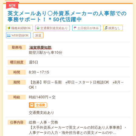
NEW
英文メールあり〇外資系メーカーの人事部での
事務サポート！＊50代活躍中
職種未経験OK
交通費別途支給あり
土日祝日が休み
残業なし
WEB登録OK
派遣
滋賀県愛知郡
勤務地
能登川駅から車10分
週5日
曜日頻度
8:30～17:15
時間
【急募】即日～長期 ※即日～スタート日相談OK ※8月～
期間
OK！
時給1400円＋交
時給
交通費
交通費支給あり
総務・人事・労務
仕事内容
【大手外資系メーカーで英文メールの対応あり人事事務】・
人事データの入力・海外担当者との英文メールのや…