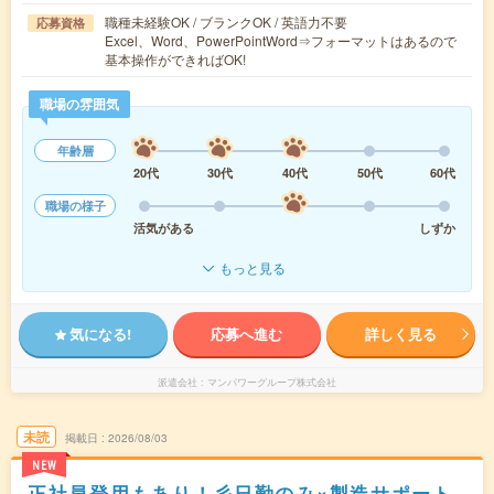
職種未経験OK / ブランクOK / 英語力不要
応募資格
Excel、Word、PowerPointWord⇒フォーマットはあるので
基本操作ができればOK!
職場の雰囲気
年齢層
20代
30代
40代
50代
60代
職場の様子
活気がある
しずか
もっと見る
気になる!
応募へ進む
詳しく見る
派遣会社
マンパワーグループ株式会社
未読
掲載日
2026/08/03
NEW
正社員登用もあり！彡日勤のみ×製造サポート