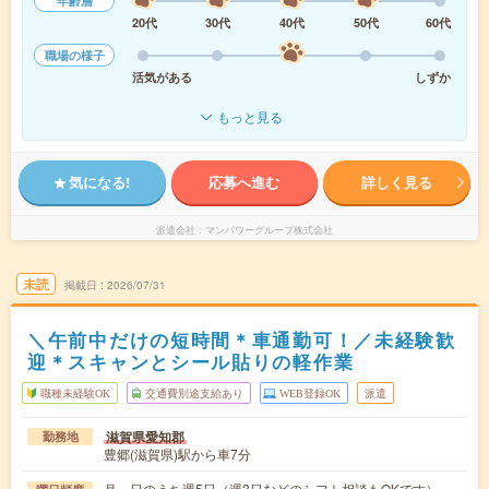
年齢層
20代
30代
40代
50代
60代
職場の様子
活気がある
しずか
もっと見る
気になる!
応募へ進む
詳しく見る
派遣会社
マンパワーグループ株式会社
未読
掲載日
2026/07/31
＼午前中だけの短時間＊車通勤可！／未経験歓
迎＊スキャンとシール貼りの軽作業
職種未経験OK
交通費別途支給あり
WEB登録OK
派遣
滋賀県愛知郡
勤務地
豊郷(滋賀県)駅から車7分
月～日のうち週5日（週3日などのシフト相談もOKです）