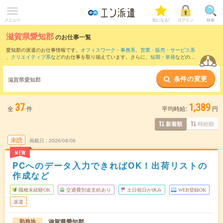
メニュー
気になる!
ログイン
検索
滋賀県愛知郡
のお仕事一覧
愛知郡の派遣のお仕事情報です。
オフィスワーク・事務系
、
営業・販売・サービス系
、
クリエイティブ系
などのお仕事を取り揃えています。さらに、
短期
・
単発
などの期
間や、
職種未経験OK
などのこだわり条件で絞り込んでいただけます。
条件の変更
また、
彦根市
・
東近江市
・
犬上郡
・
近江八幡市
など隣接エリアのお仕事もご確認いた
滋賀県愛知郡
だけます。
37
1,389
全
件
平均時給:
円
時給順
新着順
未読
掲載日
2026/08/06
NEW
PCへのデータ入力できればOK！出荷リストの
作成など
職種未経験OK
交通費別途支給あり
土日祝日が休み
WEB登録OK
派遣
滋賀県愛知郡
勤務地