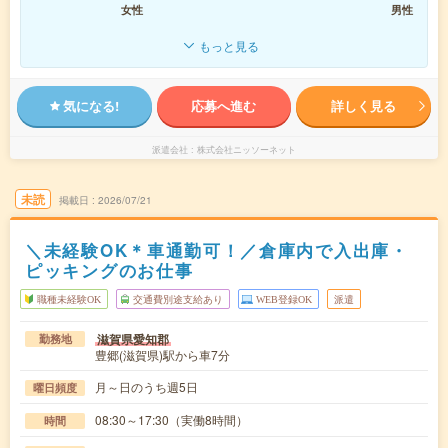
女性
男性
もっと見る
気になる!
応募へ進む
詳しく見る
派遣会社
株式会社ニッソーネット
未読
掲載日
2026/07/21
＼未経験OK＊車通勤可！／倉庫内で入出庫・
ピッキングのお仕事
職種未経験OK
交通費別途支給あり
WEB登録OK
派遣
滋賀県愛知郡
勤務地
豊郷(滋賀県)駅から車7分
月～日のうち週5日
曜日頻度
08:30～17:30（実働8時間）
時間