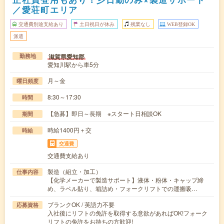
／愛荘町エリア
交通費別途支給あり
土日祝日が休み
残業なし
WEB登録OK
派遣
滋賀県愛知郡
勤務地
愛知川駅から車5分
月～金
曜日頻度
8:30～17:30
時間
【急募】即日～長期 ※スタート日相談OK
期間
時給1400円＋交
時給
交通費
交通費支給あり
製造（組立・加工）
仕事内容
【化学メーカーで製造サポート】液体・粉体・キャップ締
め、ラベル貼り、箱詰め・フォークリフトでの運搬吸…
ブランクOK / 英語力不要
応募資格
入社後にリフトの免許を取得する意欲があればOK!フォーク
リフトの免許をお持ちの方歓迎!