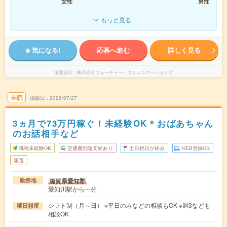
女性
男性
もっと見る
気になる!
応募へ進む
詳しく見る
派遣会社
株式会社フューチャー・コミュニケーションズ
未読
掲載日
2026/07/27
3ヵ月で73万円稼ぐ！未経験OK＊おばあちゃん
のお話相手など
職種未経験OK
交通費別途支給あり
土日祝日が休み
WEB登録OK
派遣
滋賀県愛知郡
勤務地
愛知川駅から---分
シフト制（月～日） ※平日のみなどの相談もOK ※週3なども
曜日頻度
相談OK