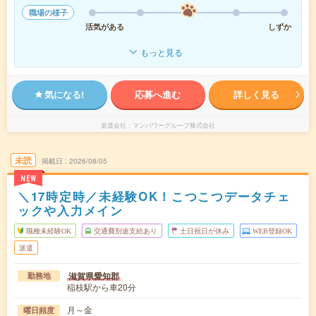
職場の様子
活気がある
しずか
もっと見る
気になる!
応募へ進む
詳しく見る
派遣会社
マンパワーグループ株式会社
未読
掲載日
2026/08/05
NEW
＼17時定時／未経験OK！こつこつデータチェ
ックや入力メイン
職種未経験OK
交通費別途支給あり
土日祝日が休み
WEB登録OK
派遣
滋賀県愛知郡
勤務地
稲枝駅から車20分
月～金
曜日頻度