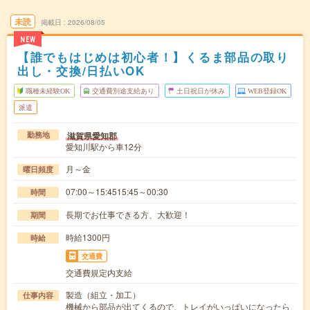
未読
掲載日
2026/08/05
NEW
【誰でもはじめは初心者！】くるま部品の取り
出し・交換/日払いOK
職種未経験OK
交通費別途支給あり
土日祝日が休み
WEB登録OK
派遣
滋賀県愛知郡
勤務地
愛知川駅から車12分
月～金
曜日頻度
07:00～15:4515:45～00:30
時間
長期でお仕事できる方、大歓迎！
期間
時給1300円
時給
交通費
交通費規定内支給
製造（組立・加工）
仕事内容
機械から部品が出てくるので、トレイがいっぱいになったら