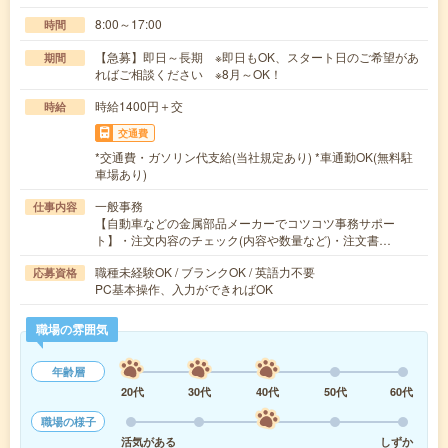
8:00～17:00
時間
【急募】即日～長期 ※即日もOK、スタート日のご希望があ
期間
ればご相談ください ※8月～OK！
時給1400円＋交
時給
交通費
*交通費・ガソリン代支給(当社規定あり) *車通勤OK(無料駐
車場あり)
一般事務
仕事内容
【自動車などの金属部品メーカーでコツコツ事務サポー
ト】・注文内容のチェック(内容や数量など)・注文書…
職種未経験OK / ブランクOK / 英語力不要
応募資格
PC基本操作、入力ができればOK
職場の雰囲気
年齢層
20代
30代
40代
50代
60代
職場の様子
活気がある
しずか