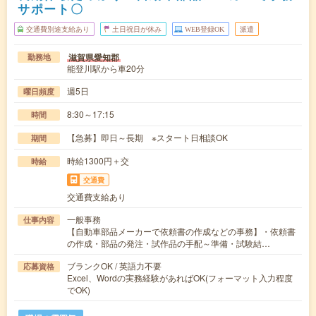
サポート〇
交通費別途支給あり
土日祝日が休み
WEB登録OK
派遣
滋賀県愛知郡
勤務地
能登川駅から車20分
週5日
曜日頻度
8:30～17:15
時間
【急募】即日～長期 ※スタート日相談OK
期間
時給1300円＋交
時給
交通費
交通費支給あり
一般事務
仕事内容
【自動車部品メーカーで依頼書の作成などの事務】・依頼書
の作成・部品の発注・試作品の手配～準備・試験結…
ブランクOK / 英語力不要
応募資格
Excel、Wordの実務経験があればOK(フォーマット入力程度
でOK)