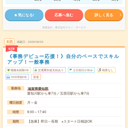
気になる!
応募へ進む
詳しく見る
派遣会社
株式会社テクノ・サービス
未読
掲載日
2026/08/03
NEW
《事務デビュー応援！》自分のペースでスキル
アップ！一般事務
職種未経験OK
交通費別途支給あり
土日祝日が休み
残業なし
WEB登録OK
派遣
滋賀県愛知郡
勤務地
愛知川駅から車7分／五箇荘駅から車7分
月～金
曜日頻度
9:00～17:40
時間
【急募】即日～長期 ※スタート日相談OK
期間