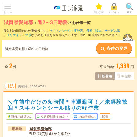
メニュー
気になる!
ログイン
検索
滋賀県愛知郡
×
週2～3日勤務
のお仕事一覧
愛知郡の派遣のお仕事情報です。
オフィスワーク・事務系
、
営業・販売・サービス系
、
クリエイティブ系
などのお仕事を取り揃えています。週2～3日勤務の条件の他に、
交通費別途支給あり
、
職種未経験OK
、
友だちと一緒の応募OK
などのこだわり条件も
取り揃えています。
条件の変更
滋賀県愛知郡 / 週2～3日勤務
2
1,389
全
件
平均時給:
円
時給順
新着順
未読
掲載日
2026/07/31
＼午前中だけの短時間＊車通勤可！／未経験歓
迎＊スキャンとシール貼りの軽作業
職種未経験OK
交通費別途支給あり
WEB登録OK
派遣
滋賀県愛知郡
勤務地
豊郷(滋賀県)駅から車7分