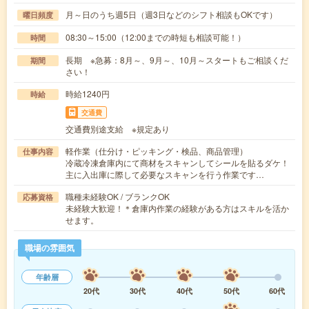
月～日のうち週5日（週3日などのシフト相談もOKです）
曜日頻度
08:30～15:00（12:00までの時短も相談可能！）
時間
長期 ※急募：8月～、9月～、10月～スタートもご相談くだ
期間
さい！
時給1240円
時給
交通費
交通費別途支給 ※規定あり
軽作業（仕分け・ピッキング・検品、商品管理）
仕事内容
冷蔵冷凍倉庫内にて商材をスキャンしてシールを貼るダケ！
主に入出庫に際して必要なスキャンを行う作業です…
職種未経験OK / ブランクOK
応募資格
未経験大歓迎！＊倉庫内作業の経験がある方はスキルを活か
せます。
職場の雰囲気
年齢層
20代
30代
40代
50代
60代