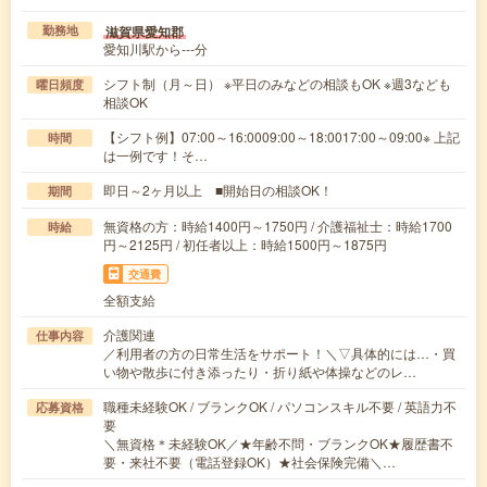
滋賀県愛知郡
勤務地
愛知川駅から---分
シフト制（月～日） ※平日のみなどの相談もOK ※週3なども
曜日頻度
相談OK
【シフト例】07:00～16:0009:00～18:0017:00～09:00※ 上記
時間
は一例です！そ…
即日～2ヶ月以上 ■開始日の相談OK！
期間
無資格の方：時給1400円～1750円 / 介護福祉士：時給1700
時給
円～2125円 / 初任者以上：時給1500円～1875円
交通費
全額支給
介護関連
仕事内容
／利用者の方の日常生活をサポート！＼▽具体的には…・買
い物や散歩に付き添ったり・折り紙や体操などのレ…
職種未経験OK / ブランクOK / パソコンスキル不要 / 英語力不
応募資格
要
＼無資格＊未経験OK／★年齢不問・ブランクOK★履歴書不
要・来社不要（電話登録OK）★社会保険完備＼…