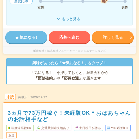
男女比率
女性
男性
もっと見る
気になる!
応募へ進む
詳しく見る
派遣会社
株式会社フューチャー・コミュニケーションズ
興味があったら「★気になる！」をタップ！
「気になる！」を押しておくと、派遣会社から
「面談確約」
や
「応募歓迎」
が届きます！
未読
掲載日
2026/07/27
3ヵ月で73万円稼ぐ！未経験OK＊おばあちゃん
のお話相手など
職種未経験OK
交通費別途支給あり
土日祝日が休み
WEB登録OK
派遣