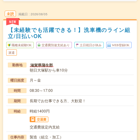
未読
掲載日
2026/08/05
NEW
【未経験でも活躍できる！】洗車機のライン組
立/日払いOK
職種未経験OK
交通費別途支給あり
土日祝日が休み
WEB登録OK
派遣
滋賀県蒲生郡
勤務地
朝日大塚駅から車10分
月～金
曜日頻度
08:30～17:00
時間
長期でお仕事できる方、大歓迎！
期間
時給1400円
時給
交通費
交通費規定内支給
製造（組立・加工）
仕事内容