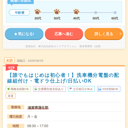
職場の雰囲気
年齢層
20代
30代
40代
50代
60代
気になる!
応募へ進む
詳しく見る
派遣会社
株式会社綜合キャリアオプション 製造事業部（全国）
未読
掲載日
2026/08/05
NEW
【誰でもはじめは初心者！】洗車機分電盤の配
線組付け・電ドラ仕上げ/日払いOK
職種未経験OK
交通費別途支給あり
土日祝日が休み
WEB登録OK
派遣
滋賀県蒲生郡
勤務地
月～金
曜日頻度
08:30～17:00
時間