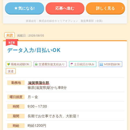
気になる!
応募へ進む
詳しく見る
派遣会社
株式会社綜合キャリアオプション 製造事業部（全国）
未読
掲載日
2026/08/05
NEW
データ入力/日払いOK
職種未経験OK
交通費別途支給あり
土日祝日が休み
WEB登録OK
派遣
滋賀県蒲生郡
勤務地
篠原(滋賀県)駅から車8分
月～金
曜日頻度
9:00～17:00
時間
長期でお仕事できる方、大歓迎！
期間
時給1200円
時給