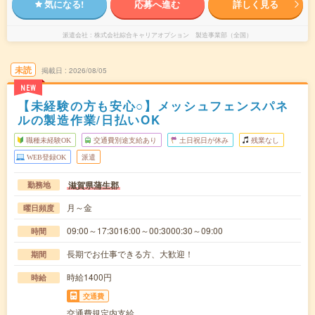
気になる!
応募へ進む
詳しく見る
派遣会社
株式会社綜合キャリアオプション 製造事業部（全国）
未読
掲載日
2026/08/05
NEW
【未経験の方も安心○】メッシュフェンスパネ
ルの製造作業/日払いOK
職種未経験OK
交通費別途支給あり
土日祝日が休み
残業なし
WEB登録OK
派遣
滋賀県蒲生郡
勤務地
月～金
曜日頻度
09:00～17:3016:00～00:3000:30～09:00
時間
長期でお仕事できる方、大歓迎！
期間
時給1400円
時給
交通費
交通費規定内支給