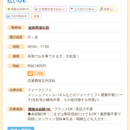
払いOK
職種未経験OK
交通費別途支給あり
土日祝日が休み
残業なし
WEB登録OK
派遣
滋賀県蒲生郡
勤務地
月～金
曜日頻度
09:00～17:00
時間
長期でお仕事できる方、大歓迎！
期間
時給1400円
時給
交通費
交通費規定内支給
フォークリフト
仕事内容
メッシュフェンスパネルなどのフォークリフト運搬作業(リー
チ)支柱等の梱包作業、その他付随する作業(リ…
/ ブランクOK / 英語力不要
職種未経験OK
応募資格
◆未経験OK！〇まずは事前登録だけでもOK！履歴書不要で
気軽にオンライン登録★氏名・職種などを入力す…