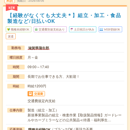
未読
掲載日
2026/08/06
NEW
【経験がなくても大丈夫＊】組立・加工・食品
製造など/日払いOK
職種未経験OK
交通費別途支給あり
土日祝日が休み
WEB登録OK
派遣
滋賀県蒲生郡
勤務地
月～金
曜日頻度
09:00～17:40
時間
長期でお仕事できる方、大歓迎！
期間
時給1200円
時給
交通費
交通費規定内支給
製造（組立・加工）
仕事内容
新規事業製品の組立・検査作業【取扱製品情報】ガードレー
ルやカーブミラーなどの公共製品≪待遇・福利厚生…
/ ブランクOK / 英語力不要
職種未経験OK
応募資格