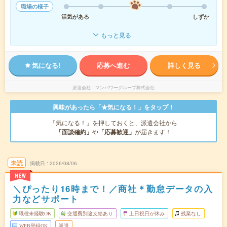
職場の様子
活気がある
しずか
もっと見る
気になる!
応募へ進む
詳しく見る
派遣会社
マンパワーグループ株式会社
興味があったら「★気になる！」をタップ！
「気になる！」を押しておくと、派遣会社から
「面談確約」
や
「応募歓迎」
が届きます！
未読
掲載日
2026/08/06
NEW
＼ぴったり16時まで！／商社＊勤怠データの入
力などサポート
職種未経験OK
交通費別途支給あり
土日祝日が休み
残業なし
WEB登録OK
派遣