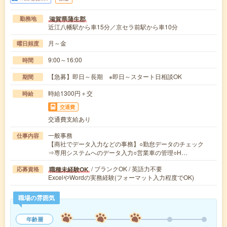
滋賀県蒲生郡
勤務地
近江八幡駅から車15分／京セラ前駅から車10分
月～金
曜日頻度
9:00～16:00
時間
【急募】即日～長期 ※即日～スタート日相談OK
期間
時給1300円＋交
時給
交通費
交通費支給あり
一般事務
仕事内容
【商社でデータ入力などの事務】○勤怠データのチェック
⇒専用システムへのデータ入力○営業車の管理○H…
/ ブランクOK / 英語力不要
職種未経験OK
応募資格
ExcelやWordの実務経験(フォーマット入力程度でOK)
職場の雰囲気
年齢層