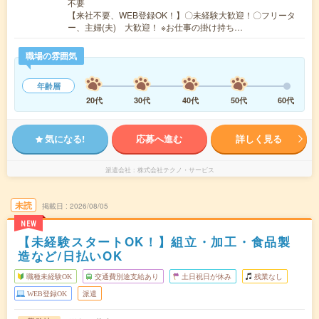
不要
【来社不要、WEB登録OK！】〇未経験大歓迎！〇フリータ
ー、主婦(夫) 大歓迎！ ※お仕事の掛け持ち…
職場の雰囲気
年齢層
20代
30代
40代
50代
60代
気になる!
応募へ進む
詳しく見る
派遣会社
株式会社テクノ・サービス
未読
掲載日
2026/08/05
NEW
【未経験スタートOK！】組立・加工・食品製
造など/日払いOK
職種未経験OK
交通費別途支給あり
土日祝日が休み
残業なし
WEB登録OK
派遣