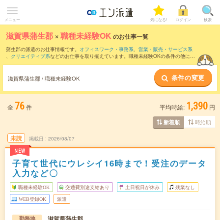
メニュー
気になる!
ログイン
検索
滋賀県蒲生郡
×
職種未経験OK
のお仕事一覧
蒲生郡の派遣のお仕事情報です。
オフィスワーク・事務系
、
営業・販売・サービス系
、
クリエイティブ系
などのお仕事を取り揃えています。職種未経験OKの条件の他に、
交通費別途支給あり
、
友だちと一緒の応募OK
、
週4日勤務
などのこだわり条件も取り
揃えています。
条件の変更
滋賀県蒲生郡 / 職種未経験OK
76
1,390
全
件
平均時給:
円
時給順
新着順
未読
掲載日
2026/08/07
NEW
子育て世代にウレシイ16時まで！受注のデータ
入力など〇
職種未経験OK
交通費別途支給あり
土日祝日が休み
残業なし
WEB登録OK
派遣
滋賀県蒲生郡
勤務地