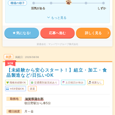
職場の様子
活気がある
しずか
もっと見る
気になる!
応募へ進む
詳しく見る
派遣会社
マンパワーグループ株式会社
未読
掲載日
2026/08/06
NEW
【未経験から安心スタート！】組立・加工・食
品製造など/日払いOK
職種未経験OK
交通費別途支給あり
土日祝日が休み
残業なし
WEB登録OK
派遣
滋賀県蒲生郡
勤務地
朝日野駅から車5分
月～金
曜日頻度