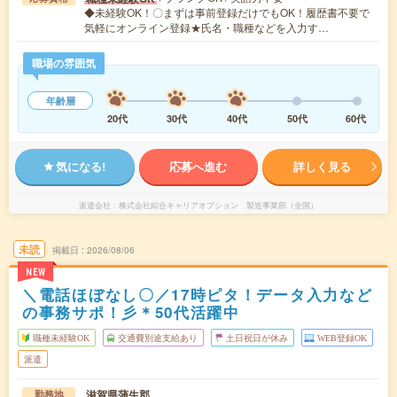
◆未経験OK！〇まずは事前登録だけでもOK！履歴書不要で
気軽にオンライン登録★氏名・職種などを入力す…
職場の雰囲気
年齢層
20代
30代
40代
50代
60代
気になる!
応募へ進む
詳しく見る
派遣会社
株式会社綜合キャリアオプション 製造事業部（全国）
未読
掲載日
2026/08/06
NEW
＼電話ほぼなし〇／17時ピタ！データ入力など
の事務サポ！彡＊50代活躍中
職種未経験OK
交通費別途支給あり
土日祝日が休み
WEB登録OK
派遣
滋賀県蒲生郡
勤務地