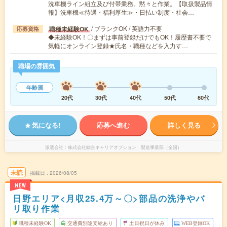
洗車機ライン組立及び付帯業務。黙々と作業。【取扱製品情
報】洗車機≪待遇・福利厚生≫・日払い制度・社会…
/ ブランクOK / 英語力不要
職種未経験OK
応募資格
◆未経験OK！〇まずは事前登録だけでもOK！履歴書不要で
気軽にオンライン登録★氏名・職種などを入力す…
職場の雰囲気
年齢層
20代
30代
40代
50代
60代
気になる!
応募へ進む
詳しく見る
派遣会社
株式会社綜合キャリアオプション 製造事業部（全国）
未読
掲載日
2026/08/05
NEW
日野エリア<月収25.4万～〇>部品の洗浄やバ
リ取り作業
職種未経験OK
交通費別途支給あり
土日祝日が休み
WEB登録OK