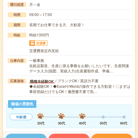
月～金
曜日頻度
09:00～17:00
時間
長期でお仕事できる方、大歓迎！
期間
時給1350円
時給
交通費
交通費規定内支給
一般事務
仕事内容
化粧品製造、生産に係る事務をお願いしたいです。生産関連
データ入力(指図、実績入力)生産書類作成、準備…
/ ブランクOK / 英語力不要
職種未経験OK
応募資格
◆未経験OK！◆ExcelやWordの操作できる方歓迎！〇まずは
事前登録だけでもOK！履歴書不要で気…
職場の雰囲気
年齢層
20代
30代
40代
50代
60代