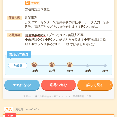
交通費
交通費規定内支給
営業事務
仕事内容
カスタマーセンターで営業事務のお仕事！データ入力、伝票
処理、電話応対などをおまかせします！PC入力が…
/ ブランクOK / 英語力不要
職種未経験OK
応募資格
◆未経験OK！◆PC入力ができる方歓迎！◆事務経験者歓
迎！◆ブランクある方OK！〇まずは事前登録だけ…
職場の雰囲気
年齢層
20代
30代
40代
50代
60代
気になる!
応募へ進む
詳しく見る
派遣会社
株式会社綜合キャリアオプション 製造事業部（全国）
未読
掲載日
2026/08/05
NEW