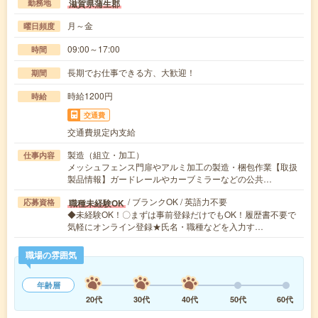
滋賀県蒲生郡
勤務地
月～金
曜日頻度
09:00～17:00
時間
長期でお仕事できる方、大歓迎！
期間
時給1200円
時給
交通費
交通費規定内支給
製造（組立・加工）
仕事内容
メッシュフェンス門扉やアルミ加工の製造・梱包作業【取扱
製品情報】ガードレールやカーブミラーなどの公共…
/ ブランクOK / 英語力不要
職種未経験OK
応募資格
◆未経験OK！〇まずは事前登録だけでもOK！履歴書不要で
気軽にオンライン登録★氏名・職種などを入力す…
職場の雰囲気
年齢層
20代
30代
40代
50代
60代