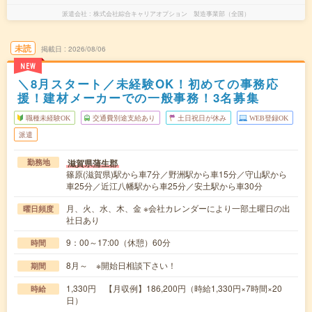
派遣会社
株式会社綜合キャリアオプション 製造事業部（全国）
未読
掲載日
2026/08/06
NEW
＼8月スタート／未経験OK！初めての事務応
援！建材メーカーでの一般事務！3名募集
職種未経験OK
交通費別途支給あり
土日祝日が休み
WEB登録OK
派遣
滋賀県蒲生郡
勤務地
篠原(滋賀県)駅から車7分／野洲駅から車15分／守山駅から
車25分／近江八幡駅から車25分／安土駅から車30分
月、火、水、木、金 ※会社カレンダーにより一部土曜日の出
曜日頻度
社日あり
9：00～17:00（休憩）60分
時間
8月～ ※開始日相談下さい！
期間
1,330円 【月収例】186,200円（時給1,330円×7時間×20
時給
日）