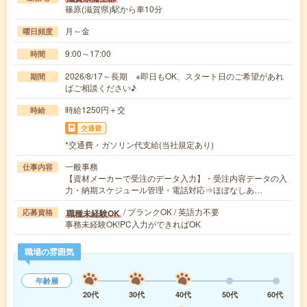
篠原(滋賀県)駅から車10分
月～金
曜日頻度
9:00～17:00
時間
2026/8/17～長期 ※即日もOK、スタート日のご希望があれ
期間
ばご相談ください♪
時給1250円＋交
時給
交通費
*交通費・ガソリン代支給(当社規定あり)
一般事務
仕事内容
【資材メーカーで受注のデータ入力】・受注内容データの入
力・納期スケジュール管理・電話対応⇒ほぼなしあ…
/ ブランクOK / 英語力不要
職種未経験OK
応募資格
事務未経験OK!PC入力ができればOK
職場の雰囲気
年齢層
20代
30代
40代
50代
60代