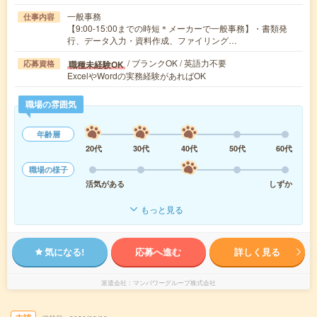
一般事務
仕事内容
【9:00-15:00までの時短＊メーカーで一般事務】・書類発
行、データ入力・資料作成、ファイリング…
/ ブランクOK / 英語力不要
職種未経験OK
応募資格
ExcelやWordの実務経験があればOK
職場の雰囲気
年齢層
20代
30代
40代
50代
60代
職場の様子
活気がある
しずか
もっと見る
気になる!
応募へ進む
詳しく見る
派遣会社
マンパワーグループ株式会社