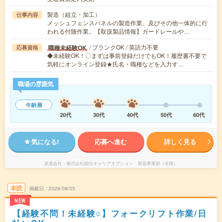
製造（組立・加工）
仕事内容
メッシュフェンスパネルの製造作業、及びその他一体的に行
われる付随作業。【取扱製品情報】ガードレールや…
/ ブランクOK / 英語力不要
職種未経験OK
応募資格
◆未経験OK！〇まずは事前登録だけでもOK！履歴書不要で
気軽にオンライン登録★氏名・職種などを入力す…
職場の雰囲気
年齢層
20代
30代
40代
50代
60代
気になる!
応募へ進む
詳しく見る
派遣会社
株式会社綜合キャリアオプション 製造事業部（全国）
未読
掲載日
2026/08/05
NEW
【経験不問！未経験○】フォークリフト作業/日