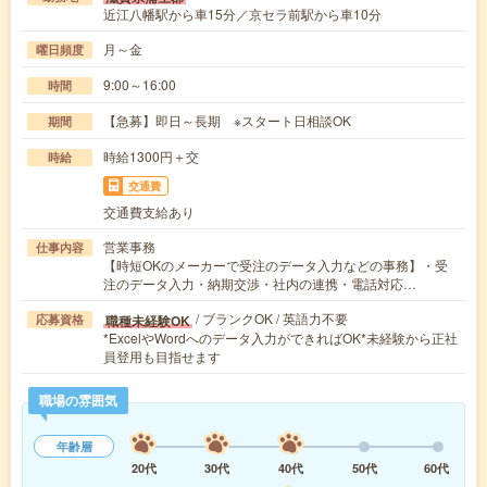
近江八幡駅から車15分／京セラ前駅から車10分
月～金
曜日頻度
9:00～16:00
時間
【急募】即日～長期 ※スタート日相談OK
期間
時給1300円＋交
時給
交通費
交通費支給あり
営業事務
仕事内容
【時短OKのメーカーで受注のデータ入力などの事務】・受
注のデータ入力・納期交渉・社内の連携・電話対応…
/ ブランクOK / 英語力不要
職種未経験OK
応募資格
*ExcelやWordへのデータ入力ができればOK*未経験から正社
員登用も目指せます
職場の雰囲気
年齢層
20代
30代
40代
50代
60代