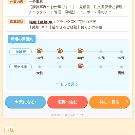
一般事務
仕事内容
【購買事務のお仕事です！】・見積書・注文書保管と管理・
チェックシート管理・電帳法・インボイス等のチェ…
/ ブランクOK / 英語力不要
職種未経験OK
応募資格
未経験OK！【活かせるご経験】何らかの事務
職場の雰囲気
年齢層
20代
30代
40代
50代
60代
男女比率
女性
男性
もっと見る
気になる!
応募へ進む
詳しく見る
派遣会社
株式会社パソナ
未読