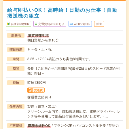
給与即払いOK！高時給！日勤のお仕事！自動
搬送機の組立
職種未経験OK
交通費別途支給あり
WEB登録OK
派遣
滋賀県蒲生郡
勤務地
朝日野駅から車10分
月～金・土・祝
曜日頻度
8:25～17:30※表記のうち実働8時間です。
時間
長期【ご応募から1週間以内(最短2日目)のスピード就業が可
期間
能】即日～
時給1350円
時給
交通費
交通費支給有り
製造（組立・加工）
仕事内容
クリーンルーム内で、自動搬送機組立、電動ドライバー、レ
ンチ等を使用して部品組付業務をお願いします。(…
/ ブランクOK / パソコンスキル不要 / 英語力
職種未経験OK
応募資格