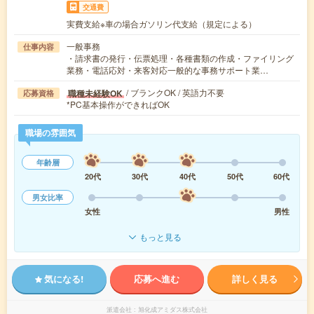
交通費
実費支給※車の場合ガソリン代支給（規定による）
一般事務
仕事内容
・請求書の発行・伝票処理・各種書類の作成・ファイリング
業務・電話応対・来客対応一般的な事務サポート業…
/ ブランクOK / 英語力不要
職種未経験OK
応募資格
*PC基本操作ができればOK
職場の雰囲気
年齢層
20代
30代
40代
50代
60代
男女比率
女性
男性
もっと見る
気になる!
応募へ進む
詳しく見る
派遣会社
旭化成アミダス株式会社