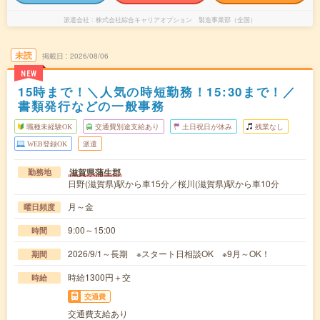
派遣会社
株式会社綜合キャリアオプション 製造事業部（全国）
未読
掲載日
2026/08/06
NEW
15時まで！＼人気の時短勤務！15:30まで！／
書類発行などの一般事務
職種未経験OK
交通費別途支給あり
土日祝日が休み
残業なし
WEB登録OK
派遣
滋賀県蒲生郡
勤務地
日野(滋賀県)駅から車15分／桜川(滋賀県)駅から車10分
月～金
曜日頻度
9:00～15:00
時間
2026/9/1～長期 ※スタート日相談OK ※9月～OK！
期間
時給1300円＋交
時給
交通費
交通費支給あり