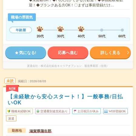
迎！◆ブランクある方OK！〇まずは事前登録だけ…
職場の雰囲気
年齢層
20代
30代
40代
50代
60代
気になる!
応募へ進む
詳しく見る
派遣会社
株式会社綜合キャリアオプション 製造事業部（全国）
未読
掲載日
2026/08/05
NEW
【未経験から安心スタート！】一般事務/日払
いOK
職種未経験OK
交通費別途支給あり
土日祝日が休み
WEB登録OK
派遣
滋賀県蒲生郡
勤務地