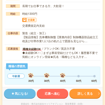
長期でお仕事できる方、大歓迎！
期間
時給1300円
時給
交通費
交通費規定内支給
製造（組立・加工）
仕事内容
【製品情報】洗車機制御盤【業務内容】制御機器部品組立工
程及び付帯作業1人1台の机の上で図面を見ながら…
/ ブランクOK / 英語力不要
職種未経験OK
応募資格
◆未経験OK！〇まずは事前登録だけでもOK！履歴書不要で
気軽にオンライン登録★氏名・職種などを入力す…
職場の雰囲気
年齢層
20代
30代
40代
50代
60代
気になる!
応募へ進む
詳しく見る
派遣会社
株式会社綜合キャリアオプション 製造事業部（全国）