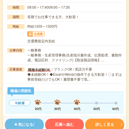
09:00～17:4009:00～17:30
時間
長期でお仕事できる方、大歓迎！
期間
時給1200～1300円
時給
交通費
交通費規定内支給
一般事務
仕事内容
一般事務・生産管理事務(生産指示書作成、伝票処理、書類作
成、電話応対、ファイリング)【取扱製品情報】…
/ ブランクOK / 英語力不要
職種未経験OK
応募資格
◆未経験OK！◆ExcelやWordの操作できる方歓迎！〇まずは
事前登録だけでもOK！履歴書不要で気…
職場の雰囲気
年齢層
20代
30代
40代
50代
60代
気になる!
応募へ進む
詳しく見る