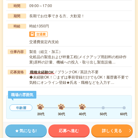
09:00～17:00
時間
長期でお仕事できる方、大歓迎！
期間
時給1350円
時給
交通費
交通費規定内支給
製造（組立・加工）
仕事内容
化粧品の製造および秤量工程(メイクアップ用顔料の粉砕作
業)原料の計量、機械への投入・取り出し製造設備…
/ ブランクOK / 英語力不要
職種未経験OK
応募資格
◆未経験OK！〇まずは事前登録だけでもOK！履歴書不要で
気軽にオンライン登録★氏名・職種などを入力す…
職場の雰囲気
年齢層
20代
30代
40代
50代
60代
気になる!
応募へ進む
詳しく見る