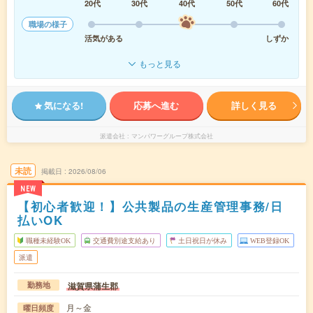
20代
30代
40代
50代
60代
職場の様子
活気がある
しずか
もっと見る
気になる!
応募へ進む
詳しく見る
派遣会社
マンパワーグループ株式会社
未読
掲載日
2026/08/06
NEW
【初心者歓迎！】公共製品の生産管理事務/日
払いOK
職種未経験OK
交通費別途支給あり
土日祝日が休み
WEB登録OK
派遣
滋賀県蒲生郡
勤務地
月～金
曜日頻度