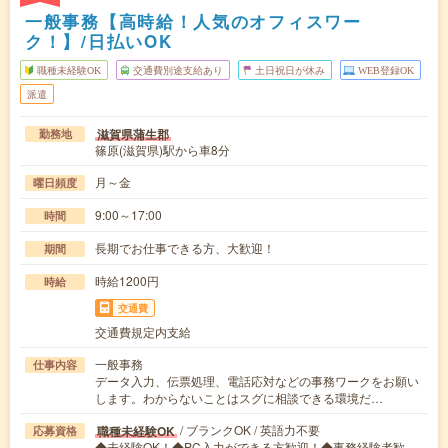
一般事務【高時給！人気のオフィスワー
ク！】/日払いOK
職種未経験OK
交通費別途支給あり
土日祝日が休み
WEB登録OK
派遣
滋賀県蒲生郡
勤務地
篠原(滋賀県)駅から車8分
月～金
曜日頻度
9:00～17:00
時間
長期でお仕事できる方、大歓迎！
期間
時給1200円
時給
交通費
交通費規定内支給
一般事務
仕事内容
データ入力、伝票処理、電話応対などの事務ワークをお願い
します。わからないことはスグに相談できる環境だ…
/ ブランクOK / 英語力不要
職種未経験OK
応募資格
◆未経験OK！◆PC入力ができる方歓迎！◆事務経験者歓