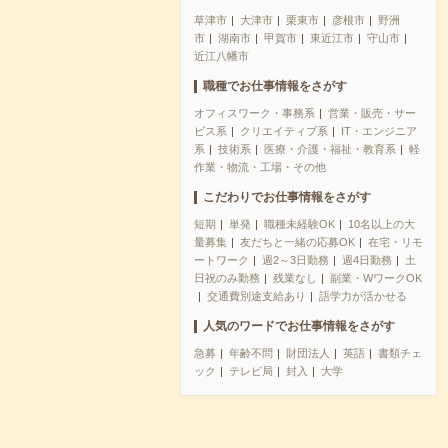
草津市
大津市
栗東市
彦根市
野洲
市
湖南市
甲賀市
東近江市
守山市
近江八幡市
職種でお仕事情報をさがす
オフィスワーク・事務系
営業・販売・サー
ビス系
クリエイティブ系
IT・エンジニア
系
技術系
医療・介護・福祉・教育系
軽
作業・物流・工場・その他
こだわりでお仕事情報をさがす
短期
単発
職種未経験OK
10名以上の大
量募集
友だちと一緒の応募OK
在宅・リモ
ートワーク
週2～3日勤務
週4日勤務
土
日祝のみ勤務
残業なし
副業・WワークOK
交通費別途支給あり
語学力が活かせる
人気のワードでお仕事情報をさがす
急募
年齢不問
財団法人
英語
書類チェ
ック
テレビ局
封入
大学