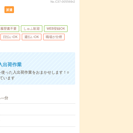
No.C37-005569r2
）
派遣
履歴書不要
しゅふ歓迎
WEB登録OK
日払いOK
週払いOK
職場が分煙
入出荷作業
を使った入出荷作業をおまかせします！○
れています
--分
分