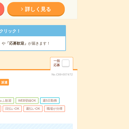
詳しく見る
クリック！
」
や
「応募歓迎」
が届きます！
一括
応募
No.C69-007472
派遣
ゅふ歓迎
WEB登録OK
週5日勤務
日払いOK
週払いOK
職場が分煙