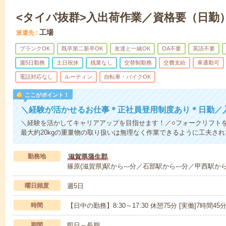
<タイパ抜群>入出荷作業／資格要（日勤
工場
派遣先
ブランクOK
既卒第二新卒OK
友達と一緒OK
OA不要
英語不要
週5日勤務
土日祝休
残業なし
交替制勤務
交費支給
車通勤可
電話対応なし
ルーティン
自転車・バイクOK
ここがポイント！
＼経験が活かせるお仕事＊正社員登用制度あり＊日勤／
＼経験を活かしてキャリアアップを目指せます！／○フォークリフト
最大約20kgの重量物の取り扱いは無理なく作業できるように工夫さ
勤務地
滋賀県蒲生郡
篠原(滋賀県)駅から---分／石部駅から---分／甲西駅から-
曜日頻度
週5日
時間
【日中の勤務】8:30～17:30 休憩75分 [実働]7時間45
期間
即日～長期