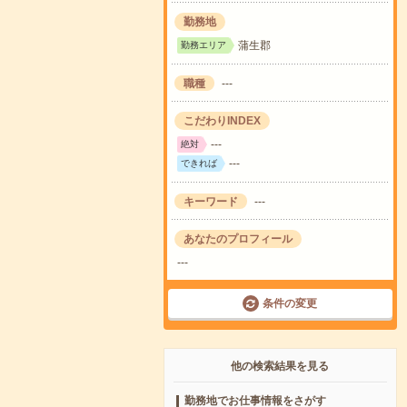
勤務地
蒲生郡
勤務エリア
職種
---
こだわりINDEX
---
絶対
---
できれば
キーワード
---
あなたのプロフィール
---
条件の変更
他の検索結果を見る
勤務地でお仕事情報をさがす