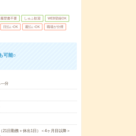
履歴書不要
しゅふ歓迎
WEB登録OK
日払いOK
週払いOK
職場が分煙
も可能○
--分
分
円（21日勤務＋休出1日）＜4ヶ月目以降＞