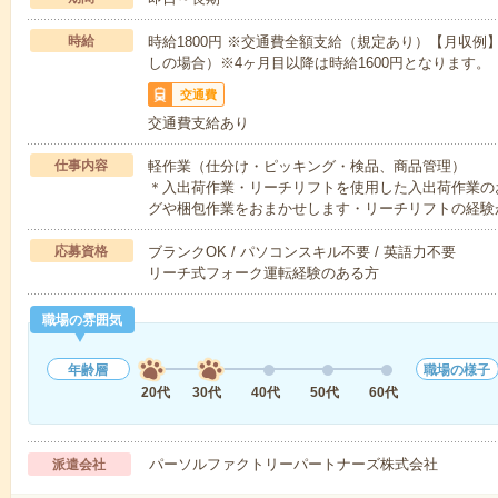
時給
時給1800円 ※交通費全額支給（規定あり）【月収例】3
しの場合）※4ヶ月目以降は時給1600円となります。
交通費
交通費支給あり
仕事内容
軽作業（仕分け・ピッキング・検品、商品管理）
＊入出荷作業・リーチリフトを使用した入出荷作業の
グや梱包作業をおまかせします・リーチリフトの経験
応募資格
ブランクOK / パソコンスキル不要 / 英語力不要
リーチ式フォーク運転経験のある方
職場の雰囲気
年齢層
職場の様子
20代
30代
40代
50代
60代
パーソルファクトリーパートナーズ株式会社
派遣会社