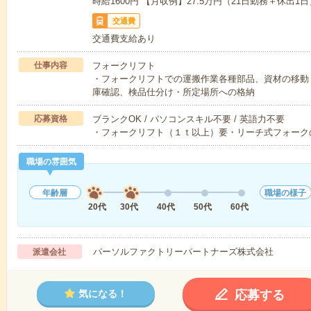
時給1600円 【月収例】27.5万円（21日勤務＋休出1日
交通費
交通費支給あり
仕事内容
フォークリフト
・フォークリフトでの運搬作業各種部品、資材の移動
庫確認、検品仕分け・所定場所への格納
応募資格
ブランクOK / パソコンスキル不要 / 英語力不要
・フォークリフト（１ｔ以上）要・リーチ式フォーク
職場の雰囲気
年齢層
職場の様子
20代
30代
40代
50代
60代
パーソルファクトリーパートナーズ株式会社
派遣会社
応募する
気になる！