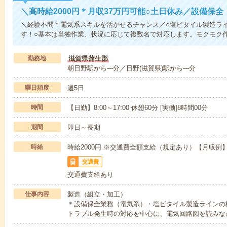
＼高時給2000円＊月収37万円可能○土日休み／設備保全
＼経験不問＊電気系スキルを活かせるチャンス／○塩ビタイル製造ラ
す！○基本は単独作業、状況に応じて複数名で対応します。モクモク
勤務地
滋賀県蒲生郡
朝日野駅から---分／日野(滋賀県)駅から---分
曜日頻度
週5日
時間
【日勤】8:00～17:00 休憩60分 [実働]8時間00分
期間
即日～長期
時給
時給2000円 ※交通費全額支給（規定あり）【月収例】3
交通費
交通費支給あり
仕事内容
製造（組立・加工）
＊設備保全業務（電気系）・塩ビタイル製造ラインの
トラブル発生時の対応を中心に、電気回路図を読みな