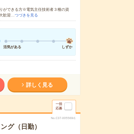
りができる方※電気主任技術者３種の資
大歓迎…
つづきを見る
活気がある
しずか
詳しく見る
一括
応募
No.C37-005569r1
キング（日勤）