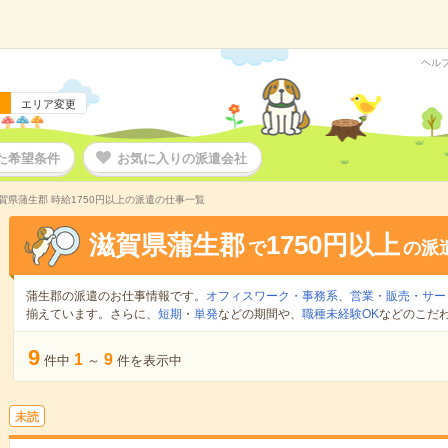
ヘル
エリア変更
た希望条件
お気に入りの派遣会社
賀県蒲生郡 時給1750円以上の派遣の仕事一覧
滋賀県蒲生郡
1750円以上
で
の派
蒲生郡の派遣のお仕事情報です。
オフィスワーク・事務系
、
営業・販売・サー
揃えています。さらに、
短期
・
単発
などの期間や、
職種未経験OK
などのこだ
9
1
9
件中
～
件を表示中
未読