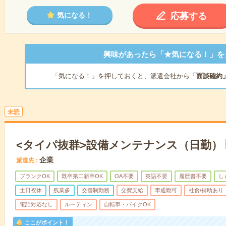
応募する
気になる！
興味があったら「★気になる！」を
「気になる！」を押しておくと、派遣会社から
「面談確約
未読
<タイパ抜群>設備メンテナンス（日勤）
企業
派遣先
ブランクOK
既卒第二新卒OK
OA不要
英語不要
履歴書不要
し
土日祝休
残業多
交替制勤務
交費支給
車通勤可
社食/補助あり
電話対応なし
ルーティン
自転車・バイクOK
ここがポイント！