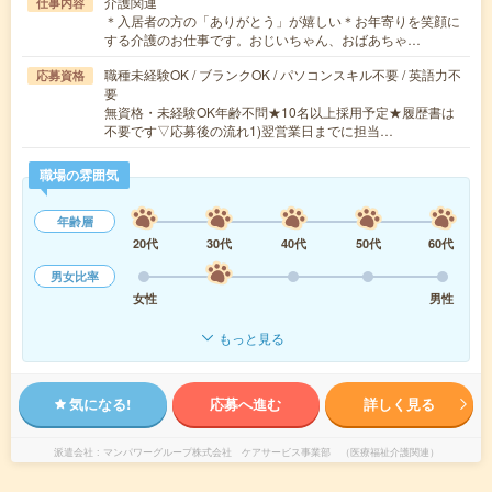
介護関連
仕事内容
＊入居者の方の「ありがとう」が嬉しい＊お年寄りを笑顔に
する介護のお仕事です。おじいちゃん、おばあちゃ…
職種未経験OK / ブランクOK / パソコンスキル不要 / 英語力不
応募資格
要
無資格・未経験OK年齢不問★10名以上採用予定★履歴書は
不要です▽応募後の流れ1)翌営業日までに担当…
職場の雰囲気
年齢層
20代
30代
40代
50代
60代
男女比率
女性
男性
もっと見る
気になる!
応募へ進む
詳しく見る
派遣会社
マンパワーグループ株式会社 ケアサービス事業部 （医療福祉介護関連）