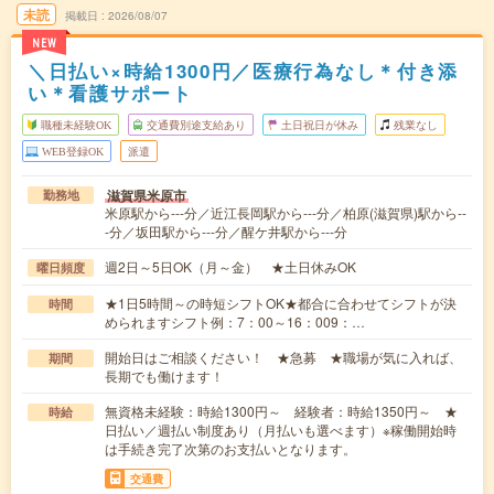
未読
掲載日
2026/08/07
NEW
＼日払い×時給1300円／医療行為なし＊付き添
い＊看護サポート
職種未経験OK
交通費別途支給あり
土日祝日が休み
残業なし
WEB登録OK
派遣
滋賀県米原市
勤務地
米原駅から---分／近江長岡駅から---分／柏原(滋賀県)駅から--
-分／坂田駅から---分／醒ケ井駅から---分
週2日～5日OK（月～金） ★土日休みOK
曜日頻度
★1日5時間～の時短シフトOK★都合に合わせてシフトが決
時間
められますシフト例：7：00～16：009：…
開始日はご相談ください！ ★急募 ★職場が気に入れば、
期間
長期でも働けます！
無資格未経験：時給1300円～ 経験者：時給1350円～ ★
時給
日払い／週払い制度あり（月払いも選べます）※稼働開始時
は手続き完了次第のお支払いとなります。
交通費