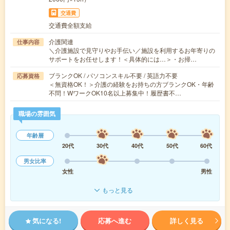
交通費
交通費全額支給
介護関連
仕事内容
＼介護施設で見守りやお手伝い／施設を利用するお年寄りの
サポートをお任せします！＜具体的には…＞・お掃…
ブランクOK / パソコンスキル不要 / 英語力不要
応募資格
＜無資格OK！＞介護の経験をお持ちの方ブランクOK・年齢
不問！WワークOK10名以上募集中！履歴書不…
職場の雰囲気
年齢層
20代
30代
40代
50代
60代
男女比率
女性
男性
もっと見る
気になる!
応募へ進む
詳しく見る