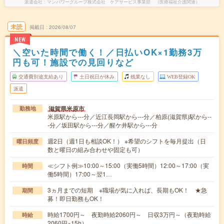
派遣会社
マンパワーグループ株式会社 ケアサービス事業部 （医療福祉介護関連）
未読
掲載日
2026/08/07
NEW
＼空いた時間で働く！／日払いOK×1勤務3万
円も可！施設での見回りなど
交通費別途支給あり
土日祝日が休み
残業なし
WEB登録OK
派遣
滋賀県米原市
勤務地
米原駅から---分／近江長岡駅から---分／柏原(滋賀県)駅から--
-分／坂田駅から---分／醒ケ井駅から---分
週2日（週1日も相談OK！） ※希望のシフトを毎月提出（日
曜日頻度
数と曜日の組み合わせや固定も可）
≪シフト例≫10:00～15:00（実働5時間）12:00～17:00（実
時間
働5時間）17:00～翌1…
3ヵ月までの短期 ※職場が気に入れば、長期もOK！ ★急
期間
募！即日勤務もOK！
時給1700円～ 夜勤時給2060円～ 日収3万円～（夜勤時給
時給
2060円×15h）