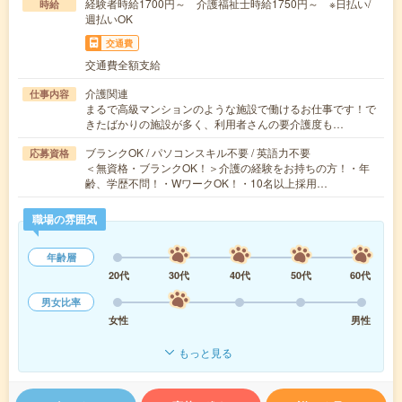
経験者時給1700円～ 介護福祉士時給1750円～ ※日払い/
時給
週払いOK
交通費
交通費全額支給
介護関連
仕事内容
まるで高級マンションのような施設で働けるお仕事です！で
きたばかりの施設が多く、利用者さんの要介護度も…
ブランクOK / パソコンスキル不要 / 英語力不要
応募資格
＜無資格・ブランクOK！＞介護の経験をお持ちの方！・年
齢、学歴不問！・WワークOK！・10名以上採用…
職場の雰囲気
年齢層
20代
30代
40代
50代
60代
男女比率
女性
男性
もっと見る