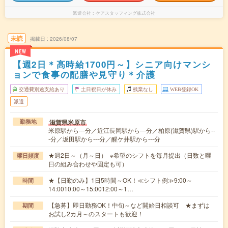
派遣会社
ケアスタッフィング株式会社
未読
掲載日
2026/08/07
NEW
【週2日＊高時給1700円～】シニア向けマンシ
ョンで食事の配膳や見守り＊介護
交通費別途支給あり
土日祝日が休み
残業なし
WEB登録OK
派遣
滋賀県米原市
勤務地
米原駅から---分／近江長岡駅から---分／柏原(滋賀県)駅から--
-分／坂田駅から---分／醒ケ井駅から---分
★週2日～（月～日） ※希望のシフトを毎月提出（日数と曜
曜日頻度
日の組み合わせや固定も可）
★【日勤のみ】1日5時間～OK！≪シフト例≫9:00～
時間
14:0010:00～15:0012:00～1…
【急募】即日勤務OK！中旬～など開始日相談可 ★まずは
期間
お試し2カ月～のスタートも歓迎！