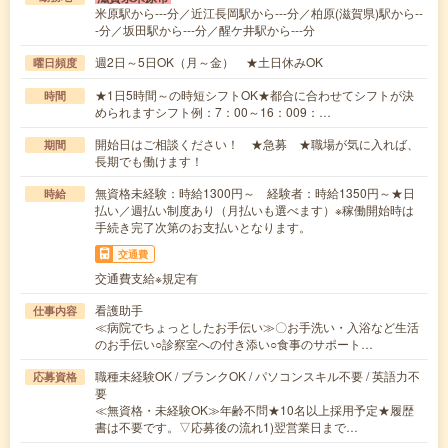
米原駅から---分／近江長岡駅から---分／柏原(滋賀県)駅から--
-分／坂田駅から---分／醒ケ井駅から---分
週2日～5日OK（月～金） ★土日休みOK
曜日頻度
★1日5時間～の時短シフトOK★都合に合わせてシフトが決
時間
められますシフト例：7：00～16：009：…
開始日はご相談ください！ ★急募 ★職場が気に入れば、
期間
長期でも働けます！
無資格未経験：時給1300円～ 経験者：時給1350円～★日
時給
払い／週払い制度あり（月払いも選べます）※稼働開始時は
手続き完了次第のお支払いとなります。
交通費
交通費支給※規定有
看護助手
仕事内容
≪病院でちょっとしたお手伝い≫〇お手洗い・入浴など生活
のお手伝い○診察室への付き添い○食事のサポート…
職種未経験OK / ブランクOK / パソコンスキル不要 / 英語力不
応募資格
要
≪無資格・未経験OK≫年齢不問★10名以上採用予定★履歴
書は不要です。▽応募後の流れ1)翌営業日まで…