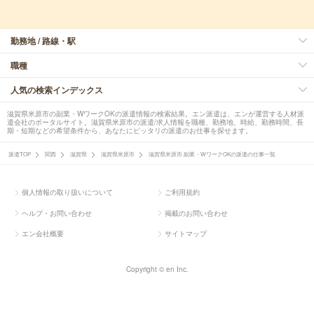
勤務地 / 路線・駅
職種
人気の検索インデックス
滋賀県米原市の副業・WワークOKの派遣情報の検索結果。エン派遣は、エンが運営する人材派
遣会社のポータルサイト。滋賀県米原市の派遣/求人情報を職種、勤務地、時給、勤務時間、長
期・短期などの希望条件から、あなたにピッタリの派遣のお仕事を探せます。
派遣TOP
関西
滋賀県
滋賀県米原市
滋賀県米原市 副業・WワークOKの派遣の仕事一覧
個人情報の取り扱いについて
ご利用規約
ヘルプ・お問い合わせ
掲載のお問い合わせ
エン会社概要
サイトマップ
Copyright © en Inc.