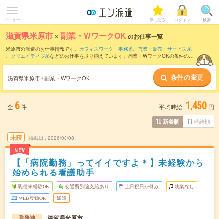
メニュー
気になる!
ログイン
検索
滋賀県米原市
×
副業・WワークOK
のお仕事一覧
米原市の派遣のお仕事情報です。
オフィスワーク・事務系
、
営業・販売・サービス系
、
クリエイティブ系
などのお仕事を取り揃えています。副業・WワークOKの条件の他
に、
交通費別途支給あり
、
職種未経験OK
、
友だちと一緒の応募OK
などのこだわり条
件も取り揃えています。
条件の変更
滋賀県米原市 / 副業・WワークOK
6
1,450
全
件
平均時給:
円
時給順
新着順
未読
掲載日
2026/08/08
NEW
【「病院勤務」ってイイですよ＊】未経験から
始められる看護助手
職種未経験OK
交通費別途支給あり
土日祝日が休み
残業なし
WEB登録OK
派遣
滋賀県米原市
勤務地