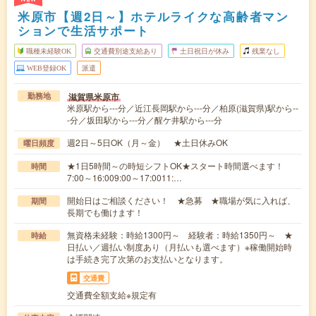
米原市【週2日～】ホテルライクな高齢者マン
ションで生活サポート
職種未経験OK
交通費別途支給あり
土日祝日が休み
残業なし
WEB登録OK
派遣
滋賀県米原市
勤務地
米原駅から---分／近江長岡駅から---分／柏原(滋賀県)駅から--
-分／坂田駅から---分／醒ケ井駅から---分
週2日～5日OK（月～金） ★土日休みOK
曜日頻度
★1日5時間～の時短シフトOK★スタート時間選べます！
時間
7:00～16:009:00～17:0011:…
開始日はご相談ください！ ★急募 ★職場が気に入れば、
期間
長期でも働けます！
無資格未経験：時給1300円～ 経験者：時給1350円～ ★
時給
日払い／週払い制度あり（月払いも選べます）※稼働開始時
は手続き完了次第のお支払いとなります。
交通費
交通費全額支給※規定有