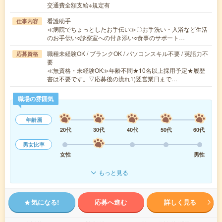
交通費全額支給※規定有
看護助手
仕事内容
≪病院でちょっとしたお手伝い≫〇お手洗い・入浴など生活
のお手伝い○診察室への付き添い○食事のサポート…
職種未経験OK / ブランクOK / パソコンスキル不要 / 英語力不
応募資格
要
≪無資格・未経験OK≫年齢不問★10名以上採用予定★履歴
書は不要です。▽応募後の流れ1)翌営業日まで…
職場の雰囲気
年齢層
20代
30代
40代
50代
60代
男女比率
女性
男性
もっと見る
気になる!
応募へ進む
詳しく見る