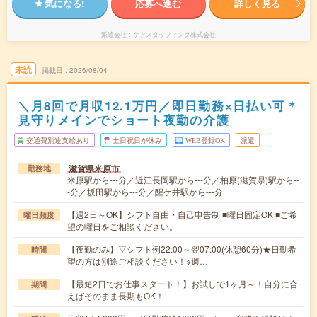
気になる!
応募へ進む
詳しく見る
派遣会社
ケアスタッフィング株式会社
未読
掲載日
2026/08/04
＼月8回で月収12.1万円／即日勤務×日払い可＊
見守りメインでショート夜勤の介護
交通費別途支給あり
土日祝日が休み
WEB登録OK
派遣
滋賀県米原市
勤務地
米原駅から---分／近江長岡駅から---分／柏原(滋賀県)駅から--
-分／坂田駅から---分／醒ケ井駅から---分
【週2日～OK】シフト自由・自己申告制 ■曜日固定OK ■ご希
曜日頻度
望の曜日をご相談ください。
【夜勤のみ】▽シフト例22:00～翌07:00(休憩60分)★日勤希
時間
望の方は別途ご相談ください！※週…
【最短2日でお仕事スタート！】お試しで1ヶ月～！自分に合
期間
えばそのまま長期もOK！