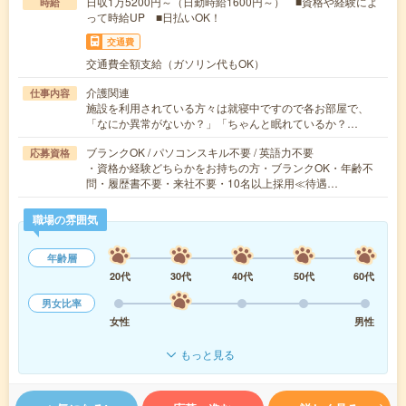
日収1万5200円～（日勤時給1600円～） ■資格や経験によ
時給
って時給UP ■日払いOK！
交通費
交通費全額支給（ガソリン代もOK）
介護関連
仕事内容
施設を利用されている方々は就寝中ですので各お部屋で、
「なにか異常がないか？」「ちゃんと眠れているか？…
ブランクOK / パソコンスキル不要 / 英語力不要
応募資格
・資格か経験どちらかをお持ちの方・ブランクOK・年齢不
問・履歴書不要・来社不要・10名以上採用≪待遇…
職場の雰囲気
年齢層
20代
30代
40代
50代
60代
男女比率
女性
男性
もっと見る