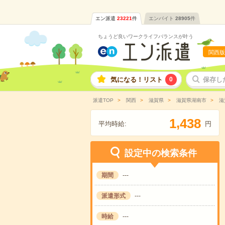
エン派遣
23221
件
エンバイト
28905
件
ちょうど良いワークライフバランスが叶う
関西版
気になる！リスト
0
保存し
派遣TOP
関西
滋賀県
滋賀県湖南市
滋
,
1
4
3
8
平均時給:
円
設定中の検索条件
期間
---
派遣形式
---
時給
---