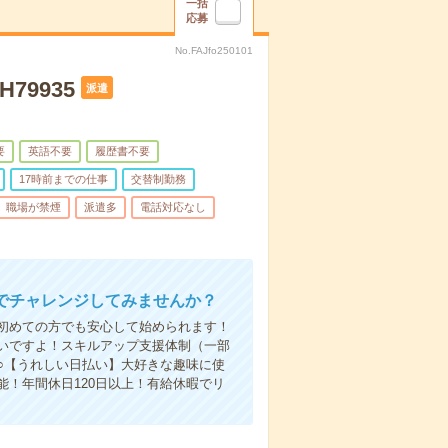
一括
応募
No.FAJfo250101
9935
派遣
要
英語不要
履歴書不要
17時前までの仕事
交替制勤務
職場が禁煙
派遣多
電話対応なし
でチャレンジしてみませんか？
初めての方でも安心して始められます！
いですよ！スキルアップ支援体制（一部
○【うれしい日払い】大好きな趣味に使
！年間休日120日以上！有給休暇でリ