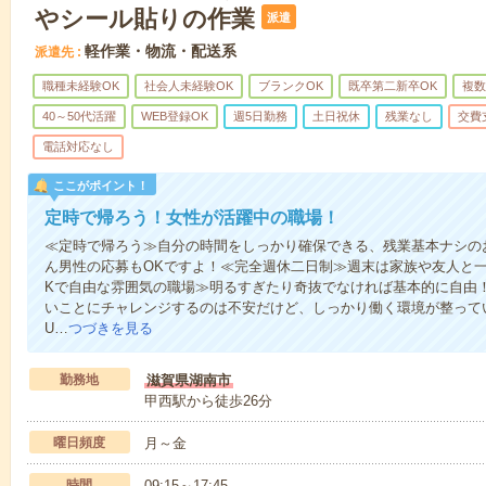
やシール貼りの作業
派遣
軽作業・物流・配送系
派遣先
職種未経験OK
社会人未経験OK
ブランクOK
既卒第二新卒OK
複数
40～50代活躍
WEB登録OK
週5日勤務
土日祝休
残業なし
交費
電話対応なし
ここがポイント！
定時で帰ろう！女性が活躍中の職場！
≪定時で帰ろう≫自分の時間をしっかり確保できる、残業基本ナシの
ん男性の応募もOKですよ！≪完全週休二日制≫週末は家族や友人と
Kで自由な雰囲気の職場≫明るすぎたり奇抜でなければ基本的に自由！
いことにチャレンジするのは不安だけど、しっかり働く環境が整って
U…
つづきを見る
勤務地
滋賀県湖南市
甲西駅から徒歩26分
曜日頻度
月～金
時間
09:15～17:45