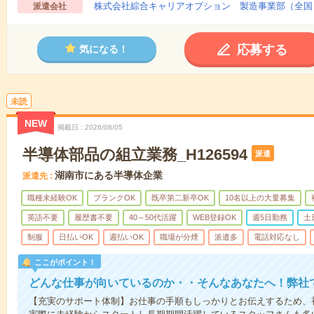
株式会社綜合キャリアオプション 製造事業部（全国
派遣会社
応募する
気になる！
未読
NEW
掲載日
2026/08/05
半導体部品の組立業務_H126594
派遣
湖南市にある半導体企業
派遣先
職種未経験OK
ブランクOK
既卒第二新卒OK
10名以上の大量募集
英語不要
履歴書不要
40～50代活躍
WEB登録OK
週5日勤務
土
制服
日払いOK
週払いOK
職場が分煙
派遣多
電話対応なし
ここがポイント！
どんな仕事が向いているのか・・そんなあなたへ！弊社
【充実のサポート体制】お仕事の手順もしっかりとお伝えするため、