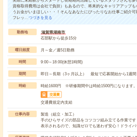
実際に未経験からスタートし長期期間活躍しているスタッフさんも多
資格取得費用は会社で負担）もあるので、将来的なキャリアアップも
うお金がいまほしい・・！そんなあなたにぴったりなお仕事ご紹介可能
フレッ…
つづきを見る
勤務地
滋賀県湖南市
石部駅から徒歩15分
曜日頻度
月～金／週5日勤務
時間
9:00～18:00(休憩1時間)
期間
即日～長期（3ヶ月以上） 最短で応募開始から1週間
時給
時給1600円 ※研修期間中は時給1500円になります
交通費
交通費規定内支給
仕事内容
製造（組立・加工）
手のひらサイズの部品をコツコツ組み立てる作業です
表示されるので、知識ゼロでも迷わず安心！ドライバ