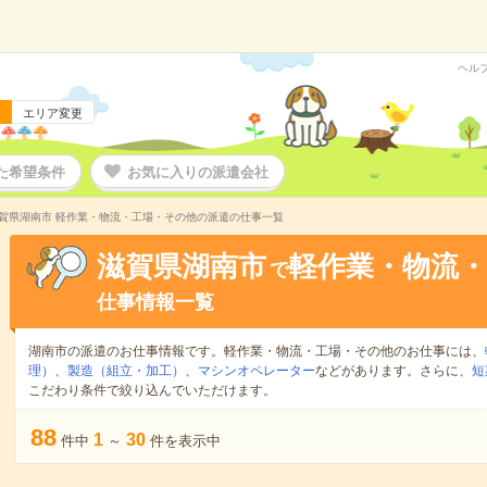
ヘル
エリア変更
た希望条件
お気に入りの派遣会社
賀県湖南市 軽作業・物流・工場・その他の派遣の仕事一覧
滋賀県湖南市
軽作業・物流
で
仕事情報一覧
湖南市の派遣のお仕事情報です。軽作業・物流・工場・その他のお仕事には、
理）
、
製造（組立・加工）
、
マシンオペレーター
などがあります。さらに、
短
こだわり条件で絞り込んでいただけます。
88
1
30
件中
～
件を表示中