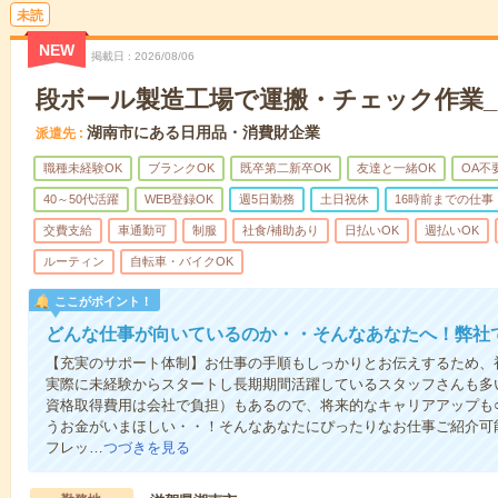
未読
NEW
掲載日
2026/08/06
段ボール製造工場で運搬・チェック作業_H7
湖南市にある日用品・消費財企業
派遣先
職種未経験OK
ブランクOK
既卒第二新卒OK
友達と一緒OK
OA不
40～50代活躍
WEB登録OK
週5日勤務
土日祝休
16時前までの仕事
交費支給
車通勤可
制服
社食/補助あり
日払いOK
週払いOK
ルーティン
自転車・バイクOK
ここがポイント！
どんな仕事が向いているのか・・そんなあなたへ！弊社
【充実のサポート体制】お仕事の手順もしっかりとお伝えするため、
実際に未経験からスタートし長期期間活躍しているスタッフさんも多
資格取得費用は会社で負担）もあるので、将来的なキャリアアップも
うお金がいまほしい・・！そんなあなたにぴったりなお仕事ご紹介可能
フレッ…
つづきを見る