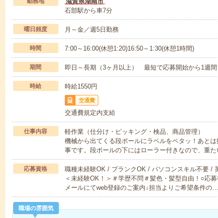
勤務地
滋賀県湖南市
石部駅から車7分
曜日頻度
月～金／週5日勤務
時間
7:00～16:00(休憩1:20)16:50～1:30(休憩1時間)
期間
即日～長期（3ヶ月以上） 最短で応募開始から1週間
時給
時給1550円
交通費
交通費規定内支給
仕事内容
軽作業（仕分け・ピッキング・検品、商品管理）
機械から出てくる段ボールにラベルをペタッ！あとは
事です。段ボールの下にはローラー付きなので、重た
応募資格
職種未経験OK / ブランクOK / パソコンスキル不要 /
＜未経験OK！＞＃学歴不問＃髪色・髪型自由！○応募
メールにてweb登録のご案内↓担当よりご希望条件の
職場の雰囲気