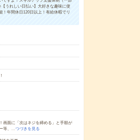
いですよ！スキルアップ支援体制（一部
○【うれしい日払い】大好きな趣味に使
！年間休日120日以上！有給休暇でリ
！
。
！画面に「次はネジを締める」と手順が
ー等、…
つづきを見る