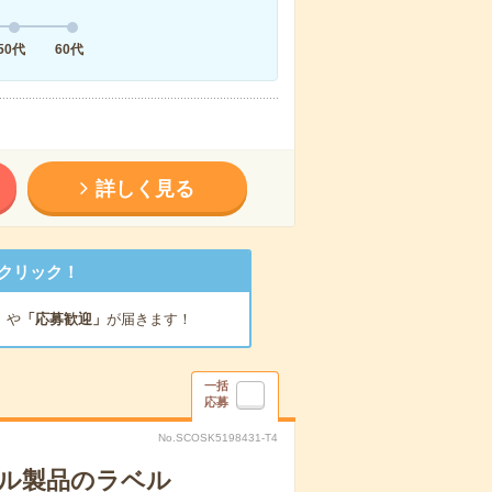
50代
60代
詳しく見る
クリック！
」
や
「応募歓迎」
が届きます！
一括
応募
No.SCOSK5198431-T4
イル製品のラベル