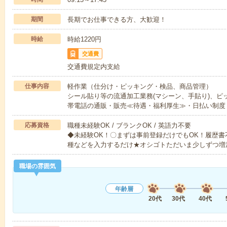
期間
長期でお仕事できる方、大歓迎！
時給
時給1220円
交通費
交通費規定内支給
仕事内容
軽作業（仕分け・ピッキング・検品、商品管理）
シール貼り等の流通加工業務(マシーン、手貼り)、ピ
帯電話の通販・販売≪待遇・福利厚生≫・日払い制度
応募資格
職種未経験OK / ブランクOK / 英語力不要
◆未経験OK！〇まずは事前登録だけでもOK！履歴
種などを入力するだけ★オシゴトただいま少しずつ増
職場の雰囲気
年齢層
20代
30代
40代