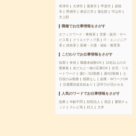
草津市
大津市
栗東市
甲賀市
彦根
市
野洲市
東近江市
蒲生郡
守山市
犬上郡
職種でお仕事情報をさがす
オフィスワーク・事務系
営業・販売・サー
ビス系
クリエイティブ系
IT・エンジニア
系
技術系
医療・介護・福祉・教育系
こだわりでお仕事情報をさがす
短期
単発
職種未経験OK
10名以上の大
量募集
友だちと一緒の応募OK
在宅・リモ
ートワーク
週2～3日勤務
週4日勤務
土
日祝のみ勤務
残業なし
副業・WワークOK
交通費別途支給あり
語学力が活かせる
人気のワードでお仕事情報をさがす
急募
年齢不問
財団法人
英語
書類チェ
ック
テレビ局
封入
大学