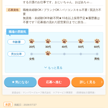
する介護のお仕事です。おじいちゃん、おばあちゃ…
職種未経験OK / ブランクOK / パソコンスキル不要 / 英語力不
応募資格
要
無資格・未経験OK年齢不問★10名以上採用予定★履歴書は
不要です▽応募後の流れ1)翌営業日までに担当…
職場の雰囲気
年齢層
20代
30代
40代
50代
60代
男女比率
女性
男性
もっと見る
気になる!
応募へ進む
詳しく見る
派遣会社
マンパワーグループ株式会社 ケアサービス事業部 （医療福祉介護関連）
未読
掲載日
2026/07/27