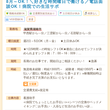
8月～OK！＼好きな時間曜日で働ける／電話面
談OK！病院での生活サポ
職種未経験OK
交通費別途支給あり
土日祝日が休み
残業なし
WEB登録OK
派遣
滋賀県湖南市
勤務地
甲西駅から---分／三雲駅から---分／石部駅から---分
週2日～5日OK（月～金） ★土日休みOK
曜日頻度
★1日5時間～の時短シフトOK★都合に合わせてシフトが決
時間
められますシフト例：7：00～16：009：…
長期のお仕事です。開始日はご相談ください！ ★急募
期間
無資格未経験：時給1300円～ 経験者：時給1350円～★日
時給
払い／週払い制度あり（月払いも選べます）※稼働開始時は
手続き完了次第のお支払いとなります。
交通費
交通費支給※規定有
看護助手
仕事内容
≪病院でちょっとしたお手伝い≫○シーツの交換やベッドメ
イキング〇お手洗い・入浴など生活のお手伝い○診…