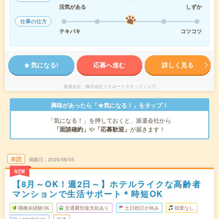
活気がある
しずか
仕事の仕方
テキパキ
コツコツ
気になる!
応募へ進む
詳しく見る
派遣会社
株式会社リクルートスタッフィング
興味があったら「★気になる！」をタップ！
「気になる！」を押しておくと、派遣会社から
「面談確約」
や
「応募歓迎」
が届きます！
未読
掲載日
2026/08/05
NEW
【8月～OK！週2日～】ホテルライクな高齢者
マンションで生活サポート＊時短OK
職種未経験OK
交通費別途支給あり
土日祝日が休み
残業なし