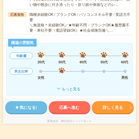
い物や散歩に付き添ったり・折り紙や体操などのレ…
職種未経験OK / ブランクOK / パソコンスキル不要 / 英語力不
応募資格
要
＼無資格＊未経験OK／★年齢不問・ブランクOK★履歴書不
要・来社不要（電話登録OK）★社会保険完備＼…
職場の雰囲気
年齢層
20代
30代
40代
50代
60代
男女比率
女性
男性
もっと見る
気になる!
応募へ進む
詳しく見る
派遣会社
株式会社ニッソーネット