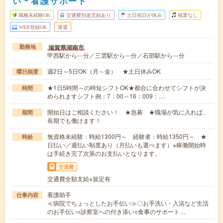
い＊看護サポート
職種未経験OK
交通費別途支給あり
土日祝日が休み
残業なし
WEB登録OK
派遣
滋賀県湖南市
勤務地
甲西駅から---分／三雲駅から---分／石部駅から---分
週2日～5日OK（月～金） ★土日休みOK
曜日頻度
★1日5時間～の時短シフトOK★都合に合わせてシフトが決
時間
められますシフト例：7：00～16：009：…
開始日はご相談ください！ ★急募 ★職場が気に入れば、
期間
長期でも働けます！
無資格未経験：時給1300円～ 経験者：時給1350円～ ★
時給
日払い／週払い制度あり（月払いも選べます）※稼働開始時
は手続き完了次第のお支払いとなります。
交通費
交通費全額支給※規定有
看護助手
仕事内容
≪病院でちょっとしたお手伝い≫〇お手洗い・入浴など生活
のお手伝い○診察室への付き添い○食事のサポート…