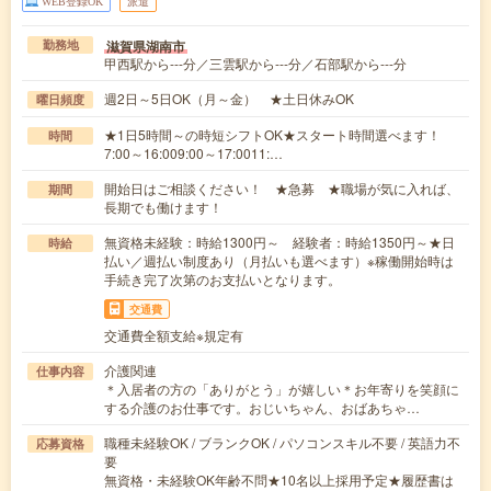
WEB登録OK
派遣
滋賀県湖南市
勤務地
甲西駅から---分／三雲駅から---分／石部駅から---分
週2日～5日OK（月～金） ★土日休みOK
曜日頻度
★1日5時間～の時短シフトOK★スタート時間選べます！
時間
7:00～16:009:00～17:0011:…
開始日はご相談ください！ ★急募 ★職場が気に入れば、
期間
長期でも働けます！
無資格未経験：時給1300円～ 経験者：時給1350円～★日
時給
払い／週払い制度あり（月払いも選べます）※稼働開始時は
手続き完了次第のお支払いとなります。
交通費
交通費全額支給※規定有
介護関連
仕事内容
＊入居者の方の「ありがとう」が嬉しい＊お年寄りを笑顔に
する介護のお仕事です。おじいちゃん、おばあちゃ…
職種未経験OK / ブランクOK / パソコンスキル不要 / 英語力不
応募資格
要
無資格・未経験OK年齢不問★10名以上採用予定★履歴書は