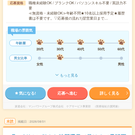
職種未経験OK / ブランクOK / パソコンスキル不要 / 英語力不
応募資格
要
≪無資格・未経験OK≫年齢不問★10名以上採用予定★履歴
書は不要です。▽応募後の流れ1)翌営業日まで…
職場の雰囲気
年齢層
20代
30代
40代
50代
60代
男女比率
女性
男性
もっと見る
気になる!
応募へ進む
詳しく見る
派遣会社
マンパワーグループ株式会社 ケアサービス事業部 （医療福祉介護関連）
未読
掲載日
2026/08/01