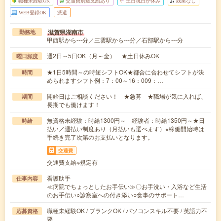
職種未経験OK
交通費別途支給あり
土日祝日が休み
残業なし
WEB登録OK
派遣
滋賀県湖南市
勤務地
甲西駅から---分／三雲駅から---分／石部駅から---分
週2日～5日OK（月～金） ★土日休みOK
曜日頻度
★1日5時間～の時短シフトOK★都合に合わせてシフトが決
時間
められますシフト例：7：00～16：009：…
開始日はご相談ください！ ★急募 ★職場が気に入れば、
期間
長期でも働けます！
無資格未経験：時給1300円～ 経験者：時給1350円～★日
時給
払い／週払い制度あり（月払いも選べます）※稼働開始時は
手続き完了次第のお支払いとなります。
交通費
交通費支給※規定有
看護助手
仕事内容
≪病院でちょっとしたお手伝い≫〇お手洗い・入浴など生活
のお手伝い○診察室への付き添い○食事のサポート…
職種未経験OK / ブランクOK / パソコンスキル不要 / 英語力不
応募資格
要