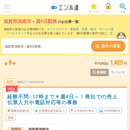
メニュー
気になる!
ログイン
検索
滋賀県湖南市
×
週4日勤務
のお仕事一覧
湖南市の派遣のお仕事情報です。
オフィスワーク・事務系
、
営業・販売・サービス系
、
クリエイティブ系
などのお仕事を取り揃えています。週4日勤務の条件の他に、
交通
費別途支給あり
、
職種未経験OK
、
友だちと一緒の応募OK
などのこだわり条件も取り
揃えています。
条件の変更
滋賀県湖南市 / 週4日勤務
8
1,423
全
件
平均時給:
円
時給順
新着順
未読
掲載日
2026/08/06
NEW
経験不問○17時まで▼週4日～！商社での売上
伝票入力や電話対応等の事務
職種未経験OK
交通費別途支給あり
土日祝日が休み
WEB登録OK
派遣
滋賀県湖南市
勤務地