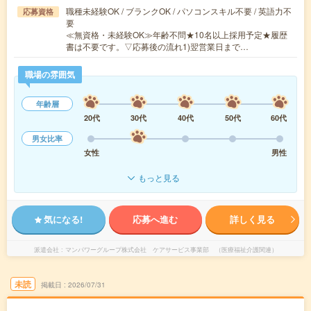
職種未経験OK / ブランクOK / パソコンスキル不要 / 英語力不
応募資格
要
≪無資格・未経験OK≫年齢不問★10名以上採用予定★履歴
書は不要です。▽応募後の流れ1)翌営業日まで…
職場の雰囲気
年齢層
20代
30代
40代
50代
60代
男女比率
女性
男性
もっと見る
気になる!
応募へ進む
詳しく見る
派遣会社
マンパワーグループ株式会社 ケアサービス事業部 （医療福祉介護関連）
未読
掲載日
2026/07/31