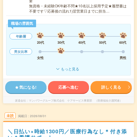
要
無資格・未経験OK年齢不問★10名以上採用予定★履歴書は
不要です▽応募後の流れ1)翌営業日までに担当…
職場の雰囲気
年齢層
20代
30代
40代
50代
60代
男女比率
女性
男性
もっと見る
気になる!
応募へ進む
詳しく見る
派遣会社
マンパワーグループ株式会社 ケアサービス事業部 （医療福祉介護関連）
未読
掲載日
2026/08/01
＼日払い×時給1300円／医療行為なし＊付き添