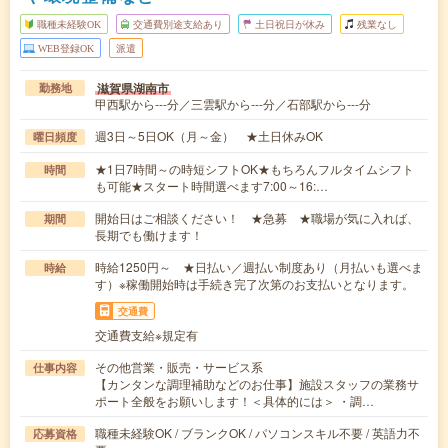
職種未経験OK
交通費別途支給あり
土日祝日が休み
残業なし
WEB登録OK
派遣
滋賀県湖南市
勤務地
甲西駅から---分／三雲駅から---分／石部駅から---分
週3日～5日OK（月～金） ★土日休みOK
曜日頻度
★1日7時間～の時短シフトOK★もちろんフルタイムシフト
時間
も可能★スタート時間選べます7:00～16:…
開始日はご相談ください！ ★急募 ★職場が気に入れば、
期間
長期でも働けます！
時給1250円～ ★日払い／週払い制度あり（月払いも選べま
時給
す）※稼働開始時は手続き完了次第のお支払いとなります。
交通費
交通費支給※規定有
その他営業・販売・サービス系
仕事内容
【カンタンな調理補助などのお仕事】施設スタッフの業務サ
ポート全般をお願いします！＜具体的には＞ ・調…
職種未経験OK / ブランクOK / パソコンスキル不要 / 英語力不
応募資格