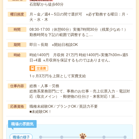
石部駅から徒歩60分
月～金／週4～5日の間で選択可 ※必ず勤務する曜日：月・
曜日頻度
火・水・木
08:30-17:00（休憩60分）実働7時間30分（残業少なめ！）
時間
勤務時間を下記の範囲で調整するこ…
即日～長期 ※開始日相談OK
期間
時給1400円 月収例 21万円 時給1400円×実働7h30m×週5
時給
日×4週 ※月収例を保証するものではありません。
交通費
1ヶ月3万円を上限として実費支給
総務・人事・労務
仕事内容
総務系業務部門にて、事務のお仕事・売上伝票入力・電話対
応（取次メイン）・郵便物の仕分け・来客対応！派…
職種未経験OK / ブランクOK / 英語力不要
応募資格
■未経験OK！
職場の雰囲気
職場の様子