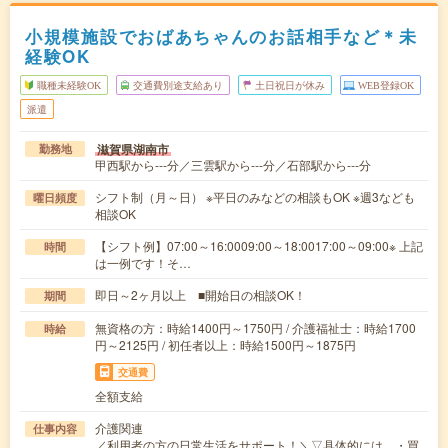
小規模施設でおばあちゃんのお話相手など＊未
経験OK
職種未経験OK
交通費別途支給あり
土日祝日が休み
WEB登録OK
派遣
滋賀県湖南市
勤務地
甲西駅から---分／三雲駅から---分／石部駅から---分
シフト制（月～日） ※平日のみなどの相談もOK ※週3なども
曜日頻度
相談OK
【シフト例】07:00～16:0009:00～18:0017:00～09:00※ 上記
時間
は一例です！そ…
即日～2ヶ月以上 ■開始日の相談OK！
期間
無資格の方：時給1400円～1750円 / 介護福祉士：時給1700
時給
円～2125円 / 初任者以上：時給1500円～1875円
交通費
全額支給
介護関連
仕事内容
／利用者の方の日常生活をサポート！＼▽具体的には…・買