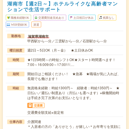
湖南市【週2日～】ホテルライクな高齢者マン
ションで生活サポート
職種未経験OK
交通費別途支給あり
土日祝日が休み
残業なし
WEB登録OK
派遣
滋賀県湖南市
勤務地
甲西駅から---分／三雲駅から---分／石部駅から---分
週2日～5日OK（月～金） ★土日休みOK
曜日頻度
★1日5時間～の時短シフトOK★スタート時間選べます！
時間
7:00～16:009:00～17:0011:…
開始日はご相談ください！ ★急募 ★職場が気に入れば、
期間
長期でも働けます！
無資格未経験：時給1300円～ 経験者：時給1350円～ ★
時給
日払い／週払い制度あり（月払いも選べます）※稼働開始時
は手続き完了次第のお支払いとなります。
交通費
交通費全額支給※規定有
介護関連
仕事内容
＊入居者の方の「ありがとう」が嬉しい＊お年寄りを笑顔に