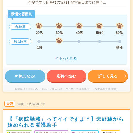
不要です▽応募後の流れ1)翌営業日までに担当…
職場の雰囲気
年齢層
20代
30代
40代
50代
60代
男女比率
女性
男性
もっと見る
気になる!
応募へ進む
詳しく見る
派遣会社
マンパワーグループ株式会社 ケアサービス事業部 （医療福祉介護関連）
未読
掲載日
2026/08/03
【「病院勤務」ってイイですよ＊】未経験から
始められる看護助手