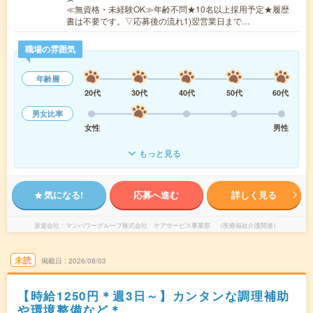
≪無資格・未経験OK≫年齢不問★10名以上採用予定★履歴
書は不要です。▽応募後の流れ1)翌営業日まで…
職場の雰囲気
年齢層
20代
30代
40代
50代
60代
男女比率
女性
男性
もっと見る
気になる!
応募へ進む
詳しく見る
派遣会社
マンパワーグループ株式会社 ケアサービス事業部 （医療福祉介護関連）
未読
掲載日
2026/08/03
【時給1250円＊週3日～】カンタンな調理補助
や環境整備など＊