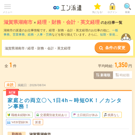
メニュー
気になる!
ログイン
検索
滋賀県湖南市
×
経理・財務・会計・英文経理
のお仕事一覧
湖南市の派遣のお仕事情報です。経理・財務・会計・英文経理のお仕事の他に、
一般
事務
、
営業事務
、
総務・人事・労務
などを取り揃えています。さらに、
短期
・
単発
な
どの期間や、
職種未経験OK
などのこだわり条件で絞り込んでいただけます。職種辞
典：
経理・財務・会計・英文経理のお仕事とは？とは？
条件の変更
滋賀県湖南市 / 経理・財務・会計・英文経理
1
1,350
全
件
平均時給:
円
時給順
新着順
未読
掲載日
2026/08/04
NEW
家庭との両立〇＼1日4h～時短OK！／カンタ
ン事務！
職種未経験OK
交通費別途支給あり
土日祝日が休み
残業なし
WEB登録OK
派遣
滋賀県湖南市
勤務地