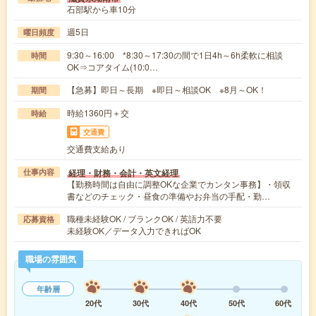
石部駅から車10分
週5日
曜日頻度
9:30～16:00 *8:30～17:30の間で1日4h～6h柔軟に相談
時間
OK⇒コアタイム(10:0…
【急募】即日～長期 ※即日～相談OK ※8月～OK！
期間
時給1360円＋交
時給
交通費
交通費支給あり
経理・財務・会計・英文経理
仕事内容
【勤務時間は自由に調整OKな企業でカンタン事務】・領収
書などのチェック・昼食の準備やお弁当の手配・勤…
職種未経験OK / ブランクOK / 英語力不要
応募資格
未経験OK／データ入力できればOK
職場の雰囲気
年齢層
20代
30代
40代
50代
60代