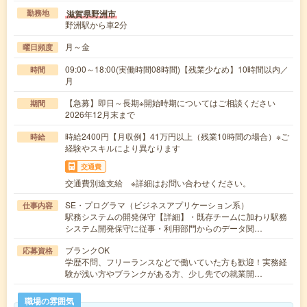
滋賀県野洲市
勤務地
野洲駅から車2分
月～金
曜日頻度
09:00～18:00(実働時間08時間)【残業少なめ】10時間以内／
時間
月
【急募】即日～長期※開始時期についてはご相談ください
期間
2026年12月末まで
時給2400円【月収例】41万円以上（残業10時間の場合）※ご
時給
経験やスキルにより異なります
交通費
交通費別途支給 ※詳細はお問い合わせください。
SE・プログラマ（ビジネスアプリケーション系）
仕事内容
駅務システムの開発保守【詳細】・既存チームに加わり駅務
システム開発保守に従事・利用部門からのデータ関…
ブランクOK
応募資格
学歴不問、フリーランスなどで働いていた方も歓迎！実務経
験が浅い方やブランクがある方、少し先での就業開…
職場の雰囲気