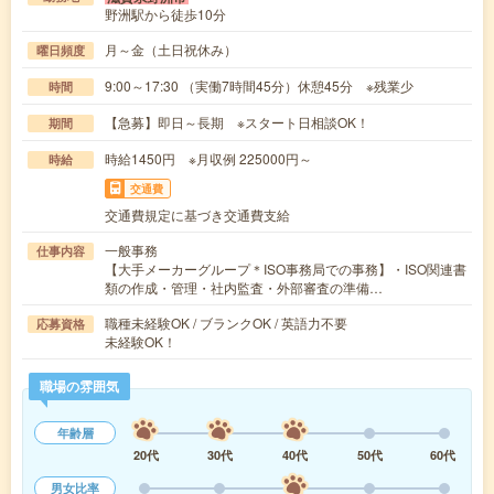
野洲駅から徒歩10分
月～金（土日祝休み）
曜日頻度
9:00～17:30 （実働7時間45分）休憩45分 ※残業少
時間
【急募】即日～長期 ※スタート日相談OK！
期間
時給1450円 ※月収例 225000円～
時給
交通費
交通費規定に基づき交通費支給
一般事務
仕事内容
【大手メーカーグループ＊ISO事務局での事務】・ISO関連書
類の作成・管理・社内監査・外部審査の準備…
職種未経験OK / ブランクOK / 英語力不要
応募資格
未経験OK！
職場の雰囲気
年齢層
20代
30代
40代
50代
60代
男女比率