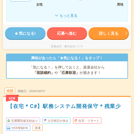
女性
男性
もっと見る
気になる!
応募へ進む
詳しく見る
派遣会社
株式会社パソナ
興味があったら「★気になる！」をタップ！
「気になる！」を押しておくと、派遣会社から
「面談確約」
や
「応募歓迎」
が届きます！
未読
掲載日
2026/08/07
NEW
【在宅＊C#】駅務システム開発保守＊残業少
交通費別途支給あり
土日祝日が休み
在宅・リモート
WEB登録OK
派遣