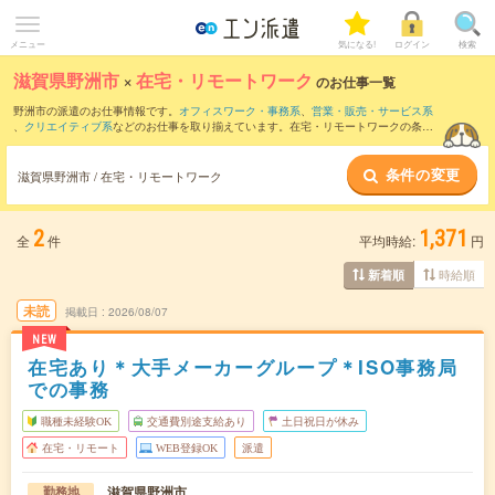
メニュー
気になる!
ログイン
検索
滋賀県野洲市
×
在宅・リモートワーク
のお仕事一覧
野洲市の派遣のお仕事情報です。
オフィスワーク・事務系
、
営業・販売・サービス系
、
クリエイティブ系
などのお仕事を取り揃えています。在宅・リモートワークの条件
の他に、
交通費別途支給あり
、
職種未経験OK
、
友だちと一緒の応募OK
などのこだわ
り条件も取り揃えています。
条件の変更
滋賀県野洲市 / 在宅・リモートワーク
2
1,371
全
件
平均時給:
円
時給順
新着順
未読
掲載日
2026/08/07
NEW
在宅あり＊大手メーカーグループ＊ISO事務局
での事務
職種未経験OK
交通費別途支給あり
土日祝日が休み
在宅・リモート
WEB登録OK
派遣
滋賀県野洲市
勤務地