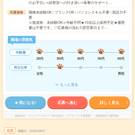
のお手伝い○診察室への付き添い○食事のサポート…
職種未経験OK / ブランクOK / パソコンスキル不要 / 英語力不
応募資格
要
≪無資格・未経験OK≫年齢不問★10名以上採用予定★履歴
書は不要です。▽応募後の流れ1)翌営業日まで…
職場の雰囲気
年齢層
20代
30代
40代
50代
60代
男女比率
女性
男性
もっと見る
気になる!
応募へ進む
詳しく見る
派遣会社
マンパワーグループ株式会社 ケアサービス事業部 （医療福祉介護関連）
未読
掲載日
2026/08/01