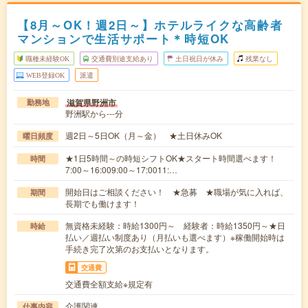
【8月～OK！週2日～】ホテルライクな高齢者
マンションで生活サポート＊時短OK
職種未経験OK
交通費別途支給あり
土日祝日が休み
残業なし
WEB登録OK
派遣
滋賀県野洲市
勤務地
野洲駅から---分
週2日～5日OK（月～金） ★土日休みOK
曜日頻度
★1日5時間～の時短シフトOK★スタート時間選べます！
時間
7:00～16:009:00～17:0011:…
開始日はご相談ください！ ★急募 ★職場が気に入れば、
期間
長期でも働けます！
無資格未経験：時給1300円～ 経験者：時給1350円～★日
時給
払い／週払い制度あり（月払いも選べます）※稼働開始時は
手続き完了次第のお支払いとなります。
交通費
交通費全額支給※規定有
介護関連
仕事内容