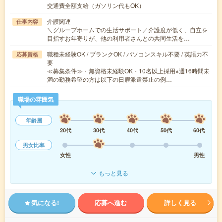
交通費全額支給（ガソリン代もOK）
介護関連
仕事内容
＼グループホームでの生活サポート／介護度が低く、自立を
目指すお年寄りが、他の利用者さんとの共同生活を…
職種未経験OK / ブランクOK / パソコンスキル不要 / 英語力不
応募資格
要
≪募集条件≫・無資格未経験OK・10名以上採用※週16時間未
満の勤務希望の方は以下の日雇派遣禁止の例…
職場の雰囲気
年齢層
20代
30代
40代
50代
60代
男女比率
女性
男性
もっと見る
気になる!
応募へ進む
詳しく見る