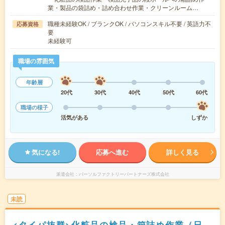
業・製品の袋詰め・詰め合わせ作業・クリーンルーム…
職種未経験OK / ブランクOK / パソコンスキル不要 / 英語力不
応募資格
要
未経験可
職場の雰囲気
年齢層
20代
30代
40代
50代
60代
職場の様子
活気がある
しずか
気になる!
応募へ進む
詳しく見る
派遣会社
パーソルファクトリーパートナーズ株式会社
未読
<タイパ抜群>化粧品の検品・箱詰め作業（日