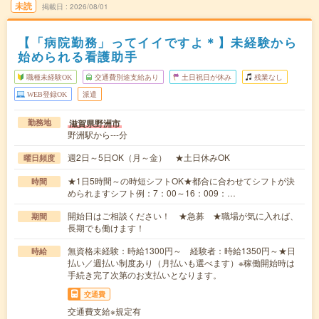
未読
掲載日
2026/08/01
【「病院勤務」ってイイですよ＊】未経験から
始められる看護助手
職種未経験OK
交通費別途支給あり
土日祝日が休み
残業なし
WEB登録OK
派遣
滋賀県野洲市
勤務地
野洲駅から---分
週2日～5日OK（月～金） ★土日休みOK
曜日頻度
★1日5時間～の時短シフトOK★都合に合わせてシフトが決
時間
められますシフト例：7：00～16：009：…
開始日はご相談ください！ ★急募 ★職場が気に入れば、
期間
長期でも働けます！
無資格未経験：時給1300円～ 経験者：時給1350円～★日
時給
払い／週払い制度あり（月払いも選べます）※稼働開始時は
手続き完了次第のお支払いとなります。
交通費
交通費支給※規定有