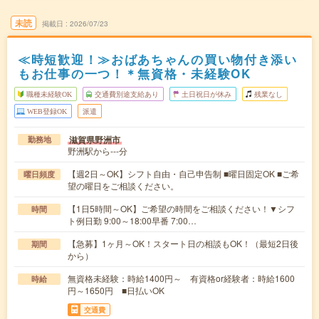
未読
掲載日
2026/07/23
≪時短歓迎！≫おばあちゃんの買い物付き添い
もお仕事の一つ！＊無資格・未経験OK
職種未経験OK
交通費別途支給あり
土日祝日が休み
残業なし
WEB登録OK
派遣
滋賀県野洲市
勤務地
野洲駅から---分
【週2日～OK】シフト自由・自己申告制 ■曜日固定OK ■ご希
曜日頻度
望の曜日をご相談ください。
【1日5時間～OK】ご希望の時間をご相談ください！▼シフ
時間
ト例日勤 9:00～18:00早番 7:00…
【急募】1ヶ月～OK！スタート日の相談もOK！（最短2日後
期間
から）
無資格未経験：時給1400円～ 有資格or経験者：時給1600
時給
円～1650円 ■日払いOK
交通費