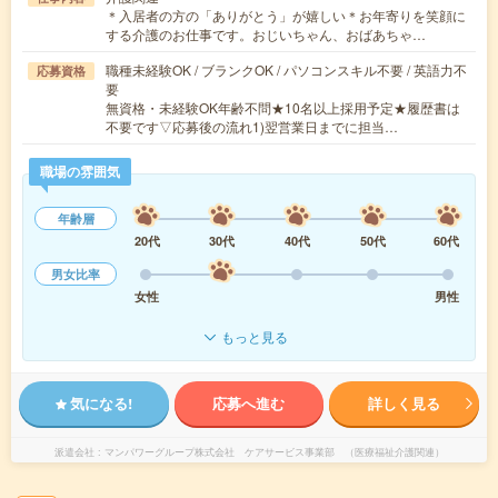
＊入居者の方の「ありがとう」が嬉しい＊お年寄りを笑顔に
する介護のお仕事です。おじいちゃん、おばあちゃ…
職種未経験OK / ブランクOK / パソコンスキル不要 / 英語力不
応募資格
要
無資格・未経験OK年齢不問★10名以上採用予定★履歴書は
不要です▽応募後の流れ1)翌営業日までに担当…
職場の雰囲気
年齢層
20代
30代
40代
50代
60代
男女比率
女性
男性
もっと見る
気になる!
応募へ進む
詳しく見る
派遣会社
マンパワーグループ株式会社 ケアサービス事業部 （医療福祉介護関連）