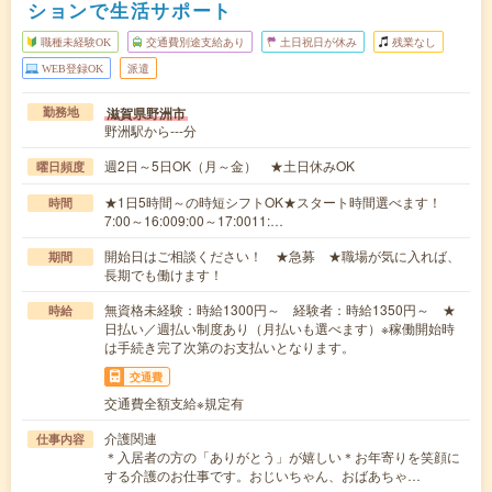
ションで生活サポート
職種未経験OK
交通費別途支給あり
土日祝日が休み
残業なし
WEB登録OK
派遣
滋賀県野洲市
勤務地
野洲駅から---分
週2日～5日OK（月～金） ★土日休みOK
曜日頻度
★1日5時間～の時短シフトOK★スタート時間選べます！
時間
7:00～16:009:00～17:0011:…
開始日はご相談ください！ ★急募 ★職場が気に入れば、
期間
長期でも働けます！
無資格未経験：時給1300円～ 経験者：時給1350円～ ★
時給
日払い／週払い制度あり（月払いも選べます）※稼働開始時
は手続き完了次第のお支払いとなります。
交通費
交通費全額支給※規定有
介護関連
仕事内容
＊入居者の方の「ありがとう」が嬉しい＊お年寄りを笑顔に
する介護のお仕事です。おじいちゃん、おばあちゃ…