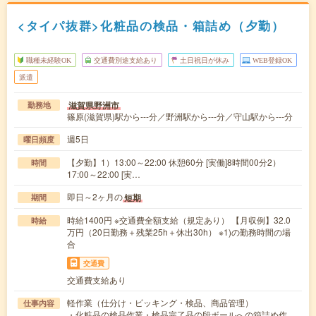
<タイパ抜群>化粧品の検品・箱詰め（夕勤）
職種未経験OK
交通費別途支給あり
土日祝日が休み
WEB登録OK
派遣
滋賀県野洲市
勤務地
篠原(滋賀県)駅から---分／野洲駅から---分／守山駅から---分
週5日
曜日頻度
【夕勤】1）13:00～22:00 休憩60分 [実働]8時間00分2）
時間
17:00～22:00 [実…
即日～2ヶ月の
短期
期間
時給1400円 ※交通費全額支給（規定あり） 【月収例】32.0
時給
万円（20日勤務＋残業25h＋休出30h） ※1)の勤務時間の場
合
交通費
交通費支給あり
軽作業（仕分け・ピッキング・検品、商品管理）
仕事内容
・化粧品の検品作業・検品完了品の段ボールへの箱詰め作