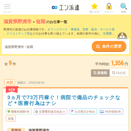
メニュー
気になる!
ログイン
検索
滋賀県野洲市
×
短期
のお仕事一覧
野洲市の派遣のお仕事情報です。
オフィスワーク・事務系
、
営業・販売・サービス系
、
クリエイティブ系
などのお仕事を取り揃えています。短期の条件の他に、
交通費別
途支給あり
、
職種未経験OK
、
友だちと一緒の応募OK
などでもお探し頂けます。
条件の変更
滋賀県野洲市 / 短期
9
1,356
全
件
平均時給:
円
時給順
新着順
未読
掲載日
2026/08/05
NEW
3ヵ月で73万円稼ぐ！病院で備品のチェックな
ど＊医療行為はナシ
職種未経験OK
交通費別途支給あり
土日祝日が休み
WEB登録OK
派遣
滋賀県野洲市
勤務地