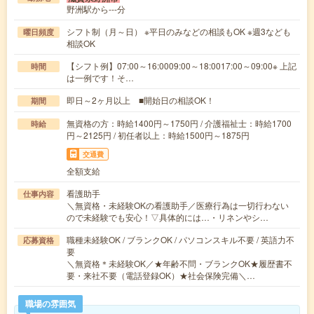
野洲駅から---分
シフト制（月～日） ※平日のみなどの相談もOK ※週3なども
曜日頻度
相談OK
【シフト例】07:00～16:0009:00～18:0017:00～09:00※ 上記
時間
は一例です！そ…
即日～2ヶ月以上 ■開始日の相談OK！
期間
無資格の方：時給1400円～1750円 / 介護福祉士：時給1700
時給
円～2125円 / 初任者以上：時給1500円～1875円
交通費
全額支給
看護助手
仕事内容
＼無資格・未経験OKの看護助手／医療行為は一切行わない
ので未経験でも安心！▽具体的には…・リネンやシ…
職種未経験OK / ブランクOK / パソコンスキル不要 / 英語力不
応募資格
要
＼無資格＊未経験OK／★年齢不問・ブランクOK★履歴書不
要・来社不要（電話登録OK）★社会保険完備＼…
職場の雰囲気