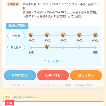
職種未経験OK / ブランクOK / パソコンスキル不要 / 英語力不
応募資格
要
無資格・未経験OK年齢不問★10名以上採用予定★履歴書は
不要です▽応募後の流れ1)翌営業日までに担当…
職場の雰囲気
年齢層
20代
30代
40代
50代
60代
男女比率
女性
男性
もっと見る
気になる!
応募へ進む
詳しく見る
派遣会社
マンパワーグループ株式会社 ケアサービス事業部 （医療福祉介護関連）
未読
掲載日
2026/08/03
NEW