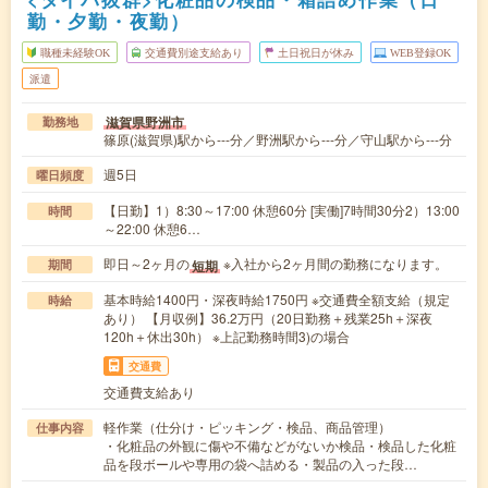
勤・夕勤・夜勤）
職種未経験OK
交通費別途支給あり
土日祝日が休み
WEB登録OK
派遣
滋賀県野洲市
勤務地
篠原(滋賀県)駅から---分／野洲駅から---分／守山駅から---分
週5日
曜日頻度
【日勤】1）8:30～17:00 休憩60分 [実働]7時間30分2）13:00
時間
～22:00 休憩6…
即日～2ヶ月の
※入社から2ヶ月間の勤務になります。
短期
期間
基本時給1400円・深夜時給1750円 ※交通費全額支給（規定
時給
あり） 【月収例】36.2万円（20日勤務＋残業25h＋深夜
120h＋休出30h） ※上記勤務時間3)の場合
交通費
交通費支給あり
軽作業（仕分け・ピッキング・検品、商品管理）
仕事内容
・化粧品の外観に傷や不備などがないか検品・検品した化粧
品を段ボールや専用の袋へ詰める・製品の入った段…