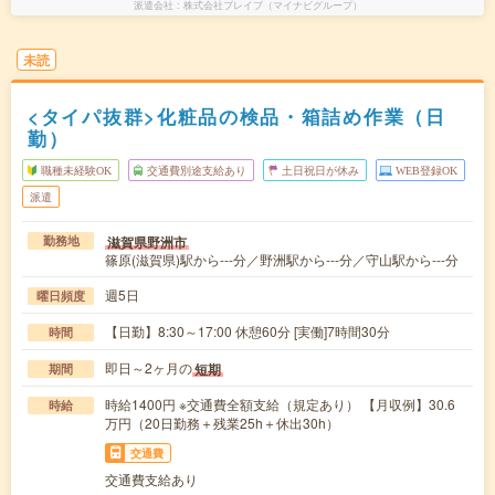
派遣会社
株式会社ブレイブ（マイナビグループ）
未読
<タイパ抜群>化粧品の検品・箱詰め作業（日
勤）
職種未経験OK
交通費別途支給あり
土日祝日が休み
WEB登録OK
派遣
滋賀県野洲市
勤務地
篠原(滋賀県)駅から---分／野洲駅から---分／守山駅から---分
週5日
曜日頻度
【日勤】8:30～17:00 休憩60分 [実働]7時間30分
時間
即日～2ヶ月の
短期
期間
時給1400円 ※交通費全額支給（規定あり） 【月収例】30.6
時給
万円（20日勤務＋残業25h＋休出30h）
交通費
交通費支給あり