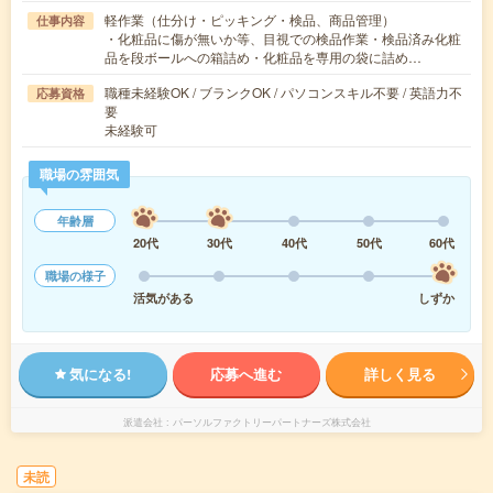
軽作業（仕分け・ピッキング・検品、商品管理）
仕事内容
・化粧品に傷が無いか等、目視での検品作業・検品済み化粧
品を段ボールへの箱詰め・化粧品を専用の袋に詰め…
職種未経験OK / ブランクOK / パソコンスキル不要 / 英語力不
応募資格
要
未経験可
職場の雰囲気
年齢層
20代
30代
40代
50代
60代
職場の様子
活気がある
しずか
気になる!
応募へ進む
詳しく見る
派遣会社
パーソルファクトリーパートナーズ株式会社
未読