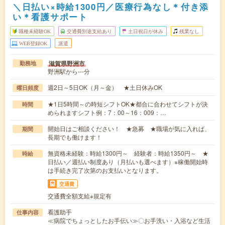
＼日払い×時給1300円／医療行為なし＊付き添
い＊看護サポート
職種未経験OK
交通費別途支給あり
土日祝日が休み
残業なし
WEB登録OK
派遣
滋賀県野洲市
勤務地
野洲駅から---分
週2日～5日OK（月～金） ★土日休みOK
曜日頻度
★1日5時間～の時短シフトOK★都合に合わせてシフトが決
時間
められますシフト例：7：00～16：009：…
開始日はご相談ください！ ★急募 ★職場が気に入れば、
期間
長期でも働けます！
無資格未経験：時給1300円～ 経験者：時給1350円～ ★
時給
日払い／週払い制度あり（月払いも選べます）※稼働開始時
は手続き完了次第のお支払いとなります。
交通費
交通費全額支給※規定有
看護助手
仕事内容
≪病院でちょっとしたお手伝い≫〇お手洗い・入浴など生活