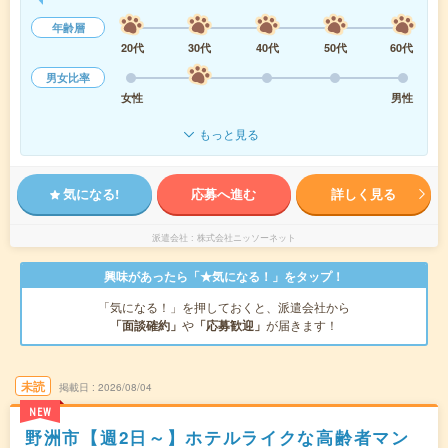
年齢層
20代
30代
40代
50代
60代
男女比率
女性
男性
もっと見る
気になる!
応募へ進む
詳しく見る
派遣会社
株式会社ニッソーネット
興味があったら「★気になる！」をタップ！
「気になる！」を押しておくと、派遣会社から
「面談確約」
や
「応募歓迎」
が届きます！
未読
掲載日
2026/08/04
NEW
野洲市【週2日～】ホテルライクな高齢者マン