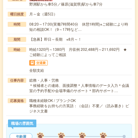
野洲駅から車5分／篠原(滋賀県)駅から車7分
月～金（週5日）
曜日頻度
08:20～17:00(実働7時間40分 休憩1時間)※ご経験により時
時間
短の相談OK！（9～17時など…
【急募】即日～長期 ※8月～！
期間
時給1320円～1380円 月収例 202,488円～211,692円 ★
時給
ご経験によってご相談
交通費
全額支給
総務・人事・労務
仕事内容
＊候補者との連絡、面接調整＊人事情報のデータ入力＊会議
室の予約手配や会場準備のサポート＊部内サポート…
職種未経験OK / ブランクOK
応募資格
事務経験をお持ちの方英語：（会話）不要／（読み書き）ビ
ジネス文書
職場の雰囲気
年齢層