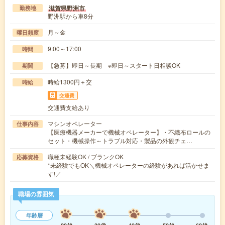
滋賀県野洲市
勤務地
野洲駅から車8分
月～金
曜日頻度
9:00～17:00
時間
【急募】即日～長期 ※即日～スタート日相談OK
期間
時給1300円＋交
時給
交通費
交通費支給あり
マシンオペレーター
仕事内容
【医療機器メーカーで機械オペレーター】・不織布ロールの
セット・機械操作～トラブル対応・製品の外観チェ…
職種未経験OK / ブランクOK
応募資格
*未経験でもOK＼機械オペレーターの経験があれば活かせま
す!／
職場の雰囲気
年齢層