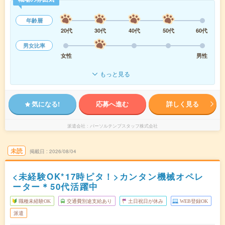
年齢層
20代
30代
40代
50代
60代
男女比率
女性
男性
もっと見る
気になる!
応募へ進む
詳しく見る
派遣会社
パーソルテンプスタッフ株式会社
未読
掲載日
2026/08/04
<未経験OK*17時ピタ！>カンタン機械オペレ
ーター＊50代活躍中
職種未経験OK
交通費別途支給あり
土日祝日が休み
WEB登録OK
派遣