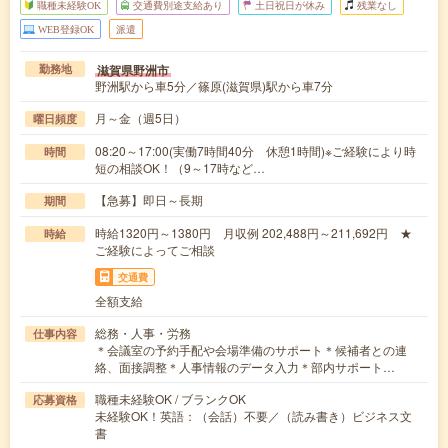
職種未経験OK
交通費別途支給あり
土日祝日が休み
残業なし
WEB登録OK
派遣
滋賀県野洲市
勤務地
野洲駅から車5分／篠原(滋賀県)駅から車7分
月～金（週5日）
曜日頻度
08:20～17:00(実働7時間40分 休憩1時間)※ご経験により時
時間
短の相談OK！（9～17時など…
【急募】即日～長期
期間
時給1320円～1380円 月収例 202,488円～211,692円 ★
時給
ご経験によってご相談
交通費
全額支給
総務・人事・労務
仕事内容
＊会議室の予約手配や会場準備のサポート＊候補者との連
絡、面接調整＊人事情報のデータ入力＊部内サポート…
職種未経験OK / ブランクOK
応募資格
未経験OK！英語：（会話）不要／（読み書き）ビジネス文
書