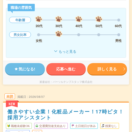
職場の雰囲気
年齢層
20代
30代
40代
50代
60代
男女比率
女性
男性
もっと見る
気になる!
応募へ進む
詳しく見る
派遣会社
パーソルテンプスタッフ株式会社
未読
掲載日
2026/08/07
NEW
働きやすい企業！化粧品メーカー！17時ピタ！
採用アシスタント
職種未経験OK
交通費別途支給あり
土日祝日が休み
残業なし