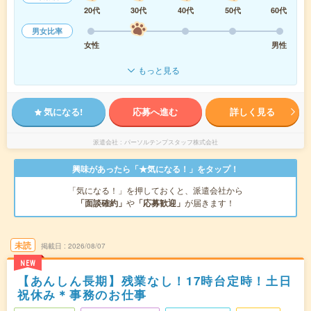
20代
30代
40代
50代
60代
男女比率
女性
男性
もっと見る
気になる!
応募へ進む
詳しく見る
派遣会社
パーソルテンプスタッフ株式会社
興味があったら「★気になる！」をタップ！
「気になる！」を押しておくと、派遣会社から
「面談確約」
や
「応募歓迎」
が届きます！
未読
掲載日
2026/08/07
NEW
【あんしん長期】残業なし！17時台定時！土日
祝休み＊事務のお仕事