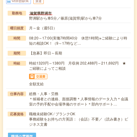
WEB登録OK
派遣
滋賀県野洲市
勤務地
野洲駅から車5分／篠原(滋賀県)駅から車7分
月～金（週5日）
曜日頻度
08:20～17:00(実働7時間40分 休憩1時間)※ご経験により時
時間
短の相談OK！（9～17時など…
【急募】即日～長期
期間
時給1320円～1380円 月収例 202,488円～211,692円 ★
時給
ご経験によってご相談
交通費
全額支給
総務・人事・労務
仕事内容
＊候補者との連絡、面接調整＊人事情報のデータ入力＊会議
室の予約手配や会場準備のサポート＊部内サポート…
職種未経験OK / ブランクOK
応募資格
事務経験をお持ちの方英語：（会話）不要／（読み書き）ビ
ジネス文書
職場の雰囲気