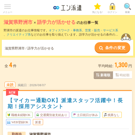
メニュー
気になる!
ログイン
検索
滋賀県野洲市
×
語学力が活かせる
のお仕事一覧
野洲市の派遣のお仕事情報です。
オフィスワーク・事務系
、
営業・販売・サービス系
、
クリエイティブ系
などのお仕事を取り揃えています。語学力が活かせるの条件の他
に、
交通費別途支給あり
、
職種未経験OK
、
友だちと一緒の応募OK
などのこだわり条
件も取り揃えています。
条件の変更
滋賀県野洲市 / 語学力が活かせる
4
1,300
全
件
平均時給:
円
時給順
新着順
未読
掲載日
2026/08/07
NEW
【マイカー通勤OK】派遣スタッフ活躍中！長
期！採用アシスタント
職種未経験OK
交通費別途支給あり
土日祝日が休み
残業なし
WEB登録OK
派遣
滋賀県野洲市
勤務地