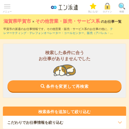
メニュー
気になる!
ログイン
検索
滋賀県甲賀市
×
その他営業・販売・サービス系
のお仕事一覧
甲賀市の派遣のお仕事情報です。その他営業・販売・サービス系のお仕事の他に、
テ
レマーケティング・テレフォンオペレーター・コールセンター
、
販売（アパレル・フ
ァッション・コスメ）
、
営業・企画営業・ラウンダー
などを取り揃えています。さら
に、
短期
・
単発
などの期間や、
職種未経験OK
などのこだわり条件で絞り込んでいただ
けます。
検索した条件に合う
お仕事がありませんでした
条件を変更して再検索
検索条件を追加して絞り込む
こだわり
でお仕事情報を絞り込む