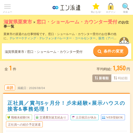
メニュー
気になる!
ログイン
検索
滋賀県栗東市
×
窓口・ショールーム・カウンター受付
のお仕
事一覧
栗東市の派遣のお仕事情報です。窓口・ショールーム・カウンター受付のお仕事の他
に、
テレマーケティング・テレフォンオペレーター・コールセンター
、
販売（アパレ
ル・ファッション・コスメ）
、
営業・企画営業・ラウンダー
などを取り揃えていま
す。さらに、
短期
・
単発
などの期間や、
職種未経験OK
などのこだわり条件で絞り込ん
条件の変更
でいただけます。職種辞典：
窓口・ショールーム・カウンター受付のお仕事とは？と
滋賀県栗東市 / 窓口・ショールーム・カウンター受付
は？
1
1,350
全
件
平均時給:
円
時給順
新着順
未読
掲載日
2026/08/04
正社員／賞与5ヶ月分！彡未経験×展示ハウスの
接客&事務処理！
職種未経験OK
交通費別途支給あり
土日祝日が休み
WEB登録OK
正社員への紹介予定派遣