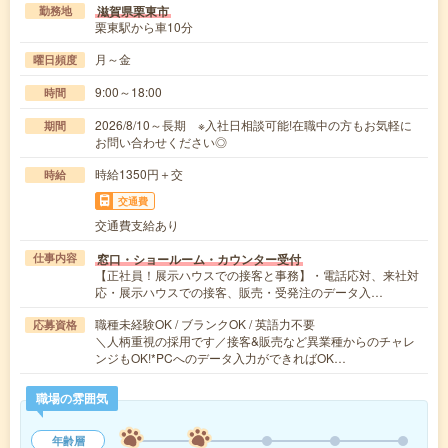
滋賀県栗東市
勤務地
栗東駅から車10分
月～金
曜日頻度
9:00～18:00
時間
2026/8/10～長期 ※入社日相談可能!在職中の方もお気軽に
期間
お問い合わせください◎
時給1350円＋交
時給
交通費
交通費支給あり
窓口・ショールーム・カウンター受付
仕事内容
【正社員！展示ハウスでの接客と事務】・電話応対、来社対
応・展示ハウスでの接客、販売・受発注のデータ入…
職種未経験OK / ブランクOK / 英語力不要
応募資格
＼人柄重視の採用です／接客&販売など異業種からのチャレ
ンジもOK!*PCへのデータ入力ができればOK…
職場の雰囲気
年齢層