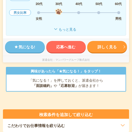
20代
30代
40代
50代
60代
男女比率
女性
男性
もっと見る
気になる!
応募へ進む
詳しく見る
派遣会社
マンパワーグループ株式会社
興味があったら「★気になる！」をタップ！
「気になる！」を押しておくと、派遣会社から
「面談確約」
や
「応募歓迎」
が届きます！
検索条件を追加して絞り込む
こだわり
でお仕事情報を絞り込む