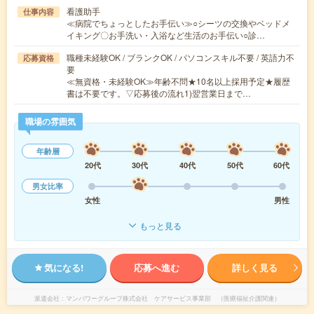
看護助手
仕事内容
≪病院でちょっとしたお手伝い≫○シーツの交換やベッドメ
イキング〇お手洗い・入浴など生活のお手伝い○診…
職種未経験OK / ブランクOK / パソコンスキル不要 / 英語力不
応募資格
要
≪無資格・未経験OK≫年齢不問★10名以上採用予定★履歴
書は不要です。▽応募後の流れ1)翌営業日まで…
職場の雰囲気
年齢層
20代
30代
40代
50代
60代
男女比率
女性
男性
もっと見る
気になる!
応募へ進む
詳しく見る
派遣会社
マンパワーグループ株式会社 ケアサービス事業部 （医療福祉介護関連）