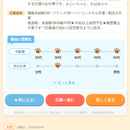
する介護のお仕事です。おじいちゃん、おばあちゃ…
職種未経験OK / ブランクOK / パソコンスキル不要 / 英語力不
応募資格
要
無資格・未経験OK年齢不問★10名以上採用予定★履歴書は
不要です▽応募後の流れ1)翌営業日までに担当…
職場の雰囲気
年齢層
20代
30代
40代
50代
60代
男女比率
女性
男性
もっと見る
気になる!
応募へ進む
詳しく見る
派遣会社
マンパワーグループ株式会社 ケアサービス事業部 （医療福祉介護関連）
未読
掲載日
2026/08/04