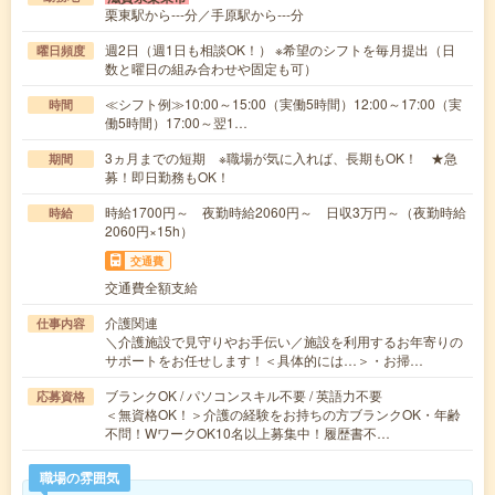
栗東駅から---分／手原駅から---分
週2日（週1日も相談OK！） ※希望のシフトを毎月提出（日
曜日頻度
数と曜日の組み合わせや固定も可）
≪シフト例≫10:00～15:00（実働5時間）12:00～17:00（実
時間
働5時間）17:00～翌1…
3ヵ月までの短期 ※職場が気に入れば、長期もOK！ ★急
期間
募！即日勤務もOK！
時給1700円～ 夜勤時給2060円～ 日収3万円～（夜勤時給
時給
2060円×15h）
交通費
交通費全額支給
介護関連
仕事内容
＼介護施設で見守りやお手伝い／施設を利用するお年寄りの
サポートをお任せします！＜具体的には…＞・お掃…
ブランクOK / パソコンスキル不要 / 英語力不要
応募資格
＜無資格OK！＞介護の経験をお持ちの方ブランクOK・年齢
不問！WワークOK10名以上募集中！履歴書不…
職場の雰囲気