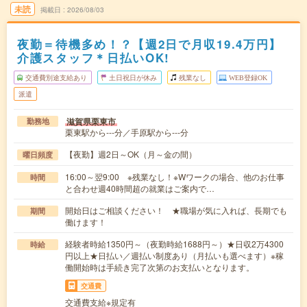
未読
掲載日
2026/08/03
夜勤＝待機多め！？【週2日で月収19.4万円】
介護スタッフ＊日払いOK!
交通費別途支給あり
土日祝日が休み
残業なし
WEB登録OK
派遣
滋賀県栗東市
勤務地
栗東駅から---分／手原駅から---分
【夜勤】週2日～OK（月～金の間）
曜日頻度
16:00～翌9:00 ※残業なし！※Wワークの場合、他のお仕事
時間
と合わせ週40時間超の就業はご案内で…
開始日はご相談ください！ ★職場が気に入れば、長期でも
期間
働けます！
経験者時給1350円～（夜勤時給1688円～）★日収2万4300
時給
円以上★日払い／週払い制度あり（月払いも選べます）※稼
働開始時は手続き完了次第のお支払いとなります。
交通費
交通費支給※規定有