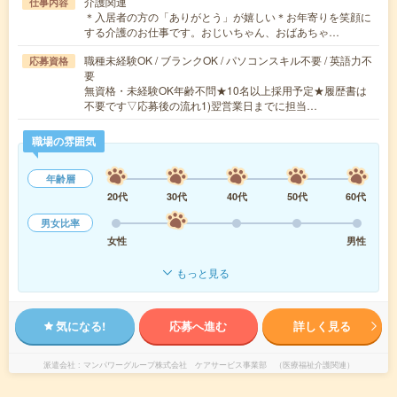
介護関連
仕事内容
＊入居者の方の「ありがとう」が嬉しい＊お年寄りを笑顔に
する介護のお仕事です。おじいちゃん、おばあちゃ…
職種未経験OK / ブランクOK / パソコンスキル不要 / 英語力不
応募資格
要
無資格・未経験OK年齢不問★10名以上採用予定★履歴書は
不要です▽応募後の流れ1)翌営業日までに担当…
職場の雰囲気
年齢層
20代
30代
40代
50代
60代
男女比率
女性
男性
もっと見る
気になる!
応募へ進む
詳しく見る
派遣会社
マンパワーグループ株式会社 ケアサービス事業部 （医療福祉介護関連）