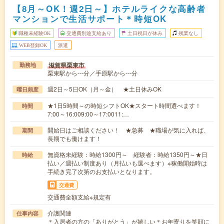
【8月～OK！週2日～】ホテルライクな高齢者
マンションで生活サポート＊時短OK
職種未経験OK
交通費別途支給あり
土日祝日が休み
残業なし
WEB登録OK
派遣
滋賀県栗東市
勤務地
栗東駅から---分／手原駅から---分
週2日～5日OK（月～金） ★土日休みOK
曜日頻度
★1日5時間～の時短シフトOK★スタート時間選べます！
時間
7:00～16:009:00～17:0011:…
開始日はご相談ください！ ★急募 ★職場が気に入れば、
期間
長期でも働けます！
無資格未経験：時給1300円～ 経験者：時給1350円～★日
時給
払い／週払い制度あり（月払いも選べます）※稼働開始時は
手続き完了次第のお支払いとなります。
交通費
交通費全額支給※規定有
介護関連
仕事内容
＊入居者の方の「ありがとう」が嬉しい＊お年寄りを笑顔に