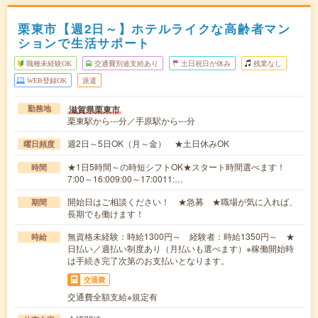
栗東市【週2日～】ホテルライクな高齢者マン
ションで生活サポート
職種未経験OK
交通費別途支給あり
土日祝日が休み
残業なし
WEB登録OK
派遣
滋賀県栗東市
勤務地
栗東駅から---分／手原駅から---分
週2日～5日OK（月～金） ★土日休みOK
曜日頻度
★1日5時間～の時短シフトOK★スタート時間選べます！
時間
7:00～16:009:00～17:0011:…
開始日はご相談ください！ ★急募 ★職場が気に入れば、
期間
長期でも働けます！
無資格未経験：時給1300円～ 経験者：時給1350円～ ★
時給
日払い／週払い制度あり（月払いも選べます）※稼働開始時
は手続き完了次第のお支払いとなります。
交通費
交通費全額支給※規定有