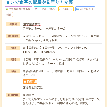
ョンで食事の配膳や見守り＊介護
交通費別途支給あり
土日祝日が休み
残業なし
WEB登録OK
派遣
滋賀県栗東市
勤務地
栗東駅から---分／手原駅から---分
★週2日～（月～日） ※希望のシフトを毎月提出（日数と曜
曜日頻度
日の組み合わせや固定も可）
★【日勤のみ】1日5時間～OK！≪シフト例≫9:00～
時間
14:0010:00～15:0012:00～1…
【急募】即日勤務OK！中旬～など開始日相談可 ★まずは
期間
お試し2カ月～のスタートも歓迎！
経験者時給1700円～ 介護福祉士時給1750円～ ※日払い/
時給
週払いOK
交通費
交通費全額支給
介護関連
仕事内容
まるで高級マンションのような施設で働けるお仕事です！で
きたばかりの施設が多く、利用者さんの要介護度も…