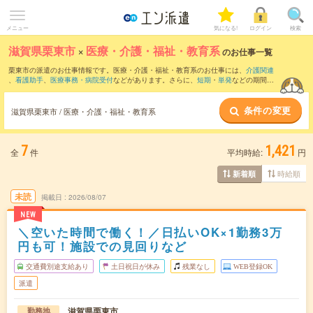
メニュー
気になる!
ログイン
検索
滋賀県栗東市
×
医療・介護・福祉・教育系
のお仕事一覧
栗東市の派遣のお仕事情報です。医療・介護・福祉・教育系のお仕事には、
介護関連
、
看護助手
、
医療事務・病院受付
などがあります。さらに、
短期
・
単発
などの期間
や、
職種未経験OK
などのこだわり条件で絞り込んでいただけます。
条件の変更
滋賀県栗東市 / 医療・介護・福祉・教育系
7
1,421
全
件
平均時給:
円
時給順
新着順
未読
掲載日
2026/08/07
NEW
＼空いた時間で働く！／日払いOK×1勤務3万
円も可！施設での見回りなど
交通費別途支給あり
土日祝日が休み
残業なし
WEB登録OK
派遣
滋賀県栗東市
勤務地