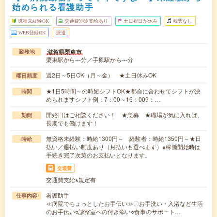
始められる看護助手
職種未経験OK
交通費別途支給あり
土日祝日が休み
残業なし
WEB登録OK
派遣
滋賀県栗東市
勤務地
栗東駅から---分／手原駅から---分
週2日～5日OK（月～金） ★土日休みOK
曜日頻度
★1日5時間～の時短シフトOK★都合に合わせてシフトが決
時間
められますシフト例：7：00～16：009：…
開始日はご相談ください！ ★急募 ★職場が気に入れば、
期間
長期でも働けます！
無資格未経験：時給1300円～ 経験者：時給1350円～★日
時給
払い／週払い制度あり（月払いも選べます）※稼働開始時は
手続き完了次第のお支払いとなります。
交通費
交通費支給※規定有
看護助手
仕事内容
≪病院でちょっとしたお手伝い≫〇お手洗い・入浴など生活
のお手伝い○診察室への付き添い○食事のサポート…