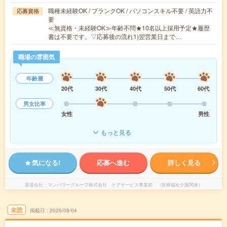
職種未経験OK / ブランクOK / パソコンスキル不要 / 英語力不
応募資格
要
≪無資格・未経験OK≫年齢不問★10名以上採用予定★履歴
書は不要です。▽応募後の流れ1)翌営業日まで…
職場の雰囲気
年齢層
20代
30代
40代
50代
60代
男女比率
女性
男性
もっと見る
気になる!
応募へ進む
詳しく見る
派遣会社
マンパワーグループ株式会社 ケアサービス事業部 （医療福祉介護関連）
未読
掲載日
2026/08/04