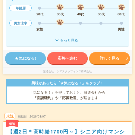
年齢層
20代
30代
40代
50代
60代
男女比率
女性
男性
もっと見る
気になる!
応募へ進む
詳しく見る
派遣会社
ケアスタッフィング株式会社
興味があったら「★気になる！」をタップ！
「気になる！」を押しておくと、派遣会社から
「面談確約」
や
「応募歓迎」
が届きます！
未読
掲載日
2026/08/07
NEW
【週2日＊高時給1700円～】シニア向けマンシ