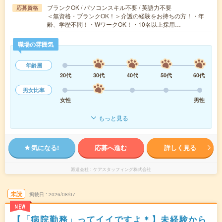
ブランクOK / パソコンスキル不要 / 英語力不要
応募資格
＜無資格・ブランクOK！＞介護の経験をお持ちの方！・年
齢、学歴不問！・WワークOK！・10名以上採用…
職場の雰囲気
年齢層
20代
30代
40代
50代
60代
男女比率
女性
男性
もっと見る
気になる!
応募へ進む
詳しく見る
派遣会社
ケアスタッフィング株式会社
未読
掲載日
2026/08/07
NEW
【「病院勤務」ってイイですよ＊】未経験から