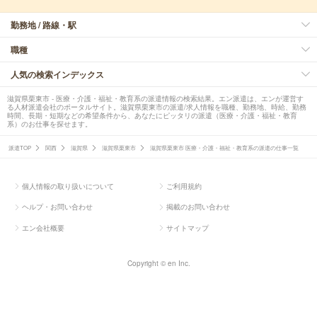
勤務地 / 路線・駅
職種
人気の検索インデックス
滋賀県栗東市 - 医療・介護・福祉・教育系の派遣情報の検索結果。エン派遣は、エンが運営す
る人材派遣会社のポータルサイト。滋賀県栗東市の派遣/求人情報を職種、勤務地、時給、勤務
時間、長期・短期などの希望条件から、あなたにピッタリの派遣（医療・介護・福祉・教育
系）のお仕事を探せます。
派遣TOP
関西
滋賀県
滋賀県栗東市
滋賀県栗東市 医療・介護・福祉・教育系の派遣の仕事一覧
個人情報の取り扱いについて
ご利用規約
ヘルプ・お問い合わせ
掲載のお問い合わせ
エン会社概要
サイトマップ
Copyright © en Inc.