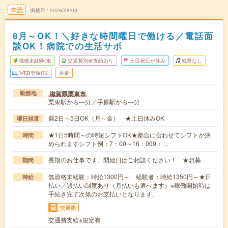
未読
掲載日
2026/08/03
8月～OK！＼好きな時間曜日で働ける／電話面
談OK！病院での生活サポ
職種未経験OK
交通費別途支給あり
土日祝日が休み
残業なし
WEB登録OK
派遣
滋賀県栗東市
勤務地
栗東駅から---分／手原駅から---分
週2日～5日OK（月～金） ★土日休みOK
曜日頻度
★1日5時間～の時短シフトOK★都合に合わせてシフトが決
時間
められますシフト例：7：00～16：009：…
長期のお仕事です。開始日はご相談ください！ ★急募
期間
無資格未経験：時給1300円～ 経験者：時給1350円～★日
時給
払い／週払い制度あり（月払いも選べます）※稼働開始時は
手続き完了次第のお支払いとなります。
交通費
交通費支給※規定有