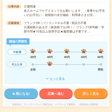
介護関連
仕事内容
老人ホームでケアスタッフをお願いします。・食事やお手洗
いのお手伝い・就寝前の水分補給・利用者さまが安…
ブランクOK / パソコンスキル不要 / 英語力不要
応募資格
介護経験のある方（無資格でもOK！）ブランクOK年齢・学
歴不問★10名以上採用予定★履歴書は不要です…
職場の雰囲気
年齢層
20代
30代
40代
50代
60代
男女比率
女性
男性
もっと見る
気になる!
応募へ進む
詳しく見る
派遣会社
マンパワーグループ株式会社 ケアサービス事業部 （医療福祉介護関連）