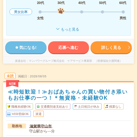
20代
30代
40代
50代
60代
男女比率
女性
男性
もっと見る
気になる!
応募へ進む
詳しく見る
派遣会社
マンパワーグループ株式会社 ケアサービス事業部 （医療福祉介護関連）
未読
掲載日
2026/08/05
NEW
≪時短歓迎！≫おばあちゃんの買い物付き添い
もお仕事の一つ！＊無資格・未経験OK
職種未経験OK
交通費別途支給あり
土日祝日が休み
残業なし
WEB登録OK
派遣
滋賀県守山市
勤務地
守山駅から---分