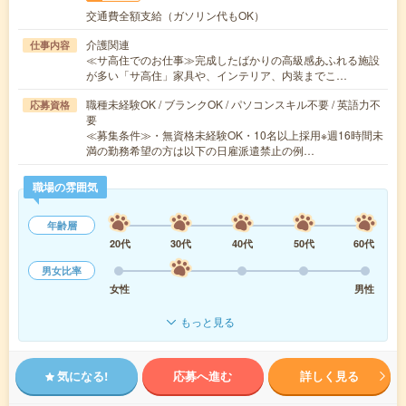
交通費全額支給（ガソリン代もOK）
介護関連
仕事内容
≪サ高住でのお仕事≫完成したばかりの高級感あふれる施設
が多い「サ高住」家具や、インテリア、内装までこ…
職種未経験OK / ブランクOK / パソコンスキル不要 / 英語力不
応募資格
要
≪募集条件≫・無資格未経験OK・10名以上採用※週16時間未
満の勤務希望の方は以下の日雇派遣禁止の例…
職場の雰囲気
年齢層
20代
30代
40代
50代
60代
男女比率
女性
男性
もっと見る
気になる!
応募へ進む
詳しく見る