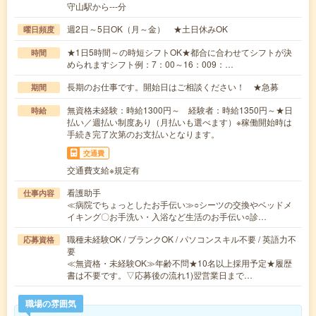
守山駅から---分
週2日～5日OK（月～金） ★土日休みOK
曜日頻度
★1日5時間～の時短シフトOK★都合に合わせてシフトが決
時間
められますシフト例：7：00～16：009：…
長期のお仕事です。開始日はご相談ください！ ★急募
期間
無資格未経験：時給1300円～ 経験者：時給1350円～★日
時給
払い／週払い制度あり（月払いも選べます）※稼働開始時は
手続き完了次第のお支払いとなります。
交通費
交通費支給※規定有
看護助手
仕事内容
≪病院でちょっとしたお手伝い≫○シーツの交換やベッドメ
イキング〇お手洗い・入浴など生活のお手伝い○診…
職種未経験OK / ブランクOK / パソコンスキル不要 / 英語力不
応募資格
要
≪無資格・未経験OK≫年齢不問★10名以上採用予定★履歴
書は不要です。▽応募後の流れ1)翌営業日まで…
職場の雰囲気