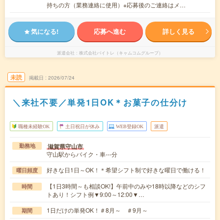
持ちの方（業務連絡に使用）※応募後のご連絡はメ…
気になる!
応募へ進む
詳しく見る
派遣会社
株式会社バイトレ（キャムコムグループ）
未読
掲載日
2026/07/24
＼来社不要／単発1日OK＊お菓子の仕分け
職種未経験OK
土日祝日が休み
WEB登録OK
派遣
滋賀県守山市
勤務地
守山駅からバイク・車---分
好きな日1日～OK！＊希望シフト制で好きな曜日で働ける！
曜日頻度
【1日3時間～も相談OK!】午前中のみや18時以降などのシフ
時間
トあり！シフト例▼9:00～12:00▼…
1日だけの単発OK！＃8月～ ＃9月～
期間