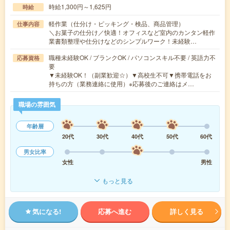
時給1,300円～1,625円
時給
軽作業（仕分け・ピッキング・検品、商品管理）
仕事内容
＼お菓子の仕分け／快適！オフィスなど室内のカンタン軽作
業書類整理や仕分けなどのシンプルワーク！未経験…
職種未経験OK / ブランクOK / パソコンスキル不要 / 英語力不
応募資格
要
▼未経験OK！（副業歓迎☆）▼高校生不可▼携帯電話をお
持ちの方（業務連絡に使用）※応募後のご連絡はメ…
職場の雰囲気
年齢層
20代
30代
40代
50代
60代
男女比率
女性
男性
もっと見る
気になる!
応募へ進む
詳しく見る