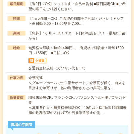
【週2日～OK】シフト自由・自己申告制 ■曜日固定OK ■ご希
曜日頻度
望の曜日をご相談ください。
【1日5時間～OK】ご希望の時間をご相談ください！▼シフ
時間
ト例日勤 9:00～18:00早番 7:00…
【急募】1ヶ月～OK！スタート日の相談もOK！（最短2日後
期間
から）
無資格未経験：時給1400円～ 有資格or経験者：時給1600
時給
円～1650円 ■日払いOK
交通費
交通費全額支給（ガソリン代もOK）
介護関連
仕事内容
＼グループホームでの生活サポート／介護度が低く、自立を
目指すお年寄りが、他の利用者さんとの共同生活を…
職種未経験OK / ブランクOK / パソコンスキル不要 / 英語力不
応募資格
要
≪募集条件≫・無資格未経験OK・10名以上採用※週16時間未
満の勤務希望の方は以下の日雇派遣禁止の例…
職場の雰囲気