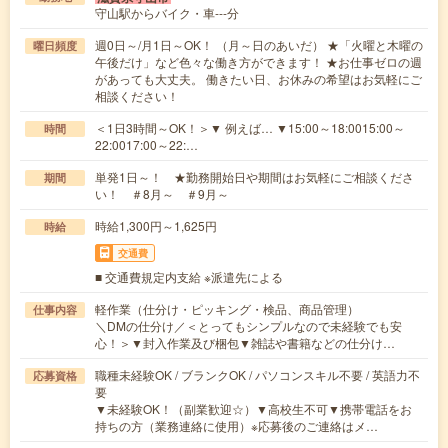
守山駅からバイク・車---分
週0日～/月1日～OK！ （月～日のあいだ） ★「火曜と木曜の
曜日頻度
午後だけ」など色々な働き方ができます！ ★お仕事ゼロの週
があっても大丈夫。 働きたい日、お休みの希望はお気軽にご
相談ください！
＜1日3時間～OK！＞▼ 例えば… ▼15:00～18:0015:00～
時間
22:0017:00～22:…
単発1日～！ ★勤務開始日や期間はお気軽にご相談くださ
期間
い！ ＃8月～ ＃9月～
時給1,300円～1,625円
時給
交通費
■ 交通費規定内支給 ※派遣先による
軽作業（仕分け・ピッキング・検品、商品管理）
仕事内容
＼DMの仕分け／＜とってもシンプルなので未経験でも安
心！＞▼封入作業及び梱包▼雑誌や書籍などの仕分け…
職種未経験OK / ブランクOK / パソコンスキル不要 / 英語力不
応募資格
要
▼未経験OK！（副業歓迎☆）▼高校生不可▼携帯電話をお
持ちの方（業務連絡に使用）※応募後のご連絡はメ…