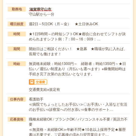
滋賀県守山市
勤務地
守山駅から---分
週2日～5日OK（月～金） ★土日休みOK
曜日頻度
★1日5時間～の時短シフトOK★都合に合わせてシフトが決
時間
められますシフト例：7：00～16：009：…
開始日はご相談ください！ ★急募 ★職場が気に入れば、
期間
長期でも働けます！
無資格未経験：時給1300円～ 経験者：時給1350円～★日
時給
払い／週払い制度あり（月払いも選べます）※稼働開始時は
手続き完了次第のお支払いとなります。
交通費
交通費支給※規定有
看護助手
仕事内容
≪病院でちょっとしたお手伝い≫〇お手洗い・入浴など生活
のお手伝い○診察室への付き添い○食事のサポート…
職種未経験OK / ブランクOK / パソコンスキル不要 / 英語力不
応募資格
要
≪無資格・未経験OK≫年齢不問★10名以上採用予定★履歴
書は不要です。▽応募後の流れ1)翌営業日まで…