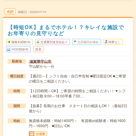
未読
掲載日
2026/07/19
【時短OK】まるでホテル！？キレイな施設で
お年寄りの見守りなど
職種未経験OK
交通費別途支給あり
土日祝日が休み
残業なし
WEB登録OK
派遣
滋賀県守山市
勤務地
守山駅から---分
【週2日～】シフト自由・自己申告制 ■曜日固定OK ■ご希望
曜日頻度
の曜日をご相談ください。
【1日5時間～OK】ご希望の時間をご相談ください！▼シフ
時間
ト例日勤 9:00～18:00早番 7:00…
【急募】長期のお仕事 スタート日の相談もOK！（最短2日
期間
後から）
無資格未経験：時給1400円～ 有資格or経験者：時給1600
時給
円～1650円 ■日払いOK
交通費