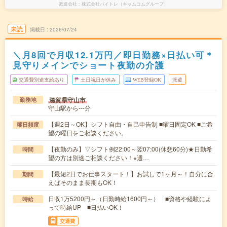
派遣会社
株式会社バイトレ（キャムコムグループ）
未読
掲載日
2026/07/24
＼月8回で月収12.1万円／即日勤務×日払い可＊
見守りメインでショート夜勤の介護
交通費別途支給あり
土日祝日が休み
WEB登録OK
派遣
滋賀県守山市
勤務地
守山駅から---分
【週2日～OK】シフト自由・自己申告制 ■曜日固定OK ■ご希
曜日頻度
望の曜日をご相談ください。
【夜勤のみ】▽シフト例22:00～翌07:00(休憩60分)★日勤希
時間
望の方は別途ご相談ください！※週…
【最短2日でお仕事スタート！】お試しで1ヶ月～！自分に合
期間
えばそのまま長期もOK！
日収1万5200円～（日勤時給1600円～） ■資格や経験によ
時給
って時給UP ■日払いOK！
交通費