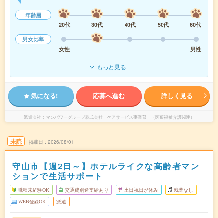
年齢層
20代
30代
40代
50代
60代
男女比率
女性
男性
もっと見る
気になる!
応募へ進む
詳しく見る
派遣会社
マンパワーグループ株式会社 ケアサービス事業部 （医療福祉介護関連）
未読
掲載日
2026/08/01
守山市【週2日～】ホテルライクな高齢者マン
ションで生活サポート
職種未経験OK
交通費別途支給あり
土日祝日が休み
残業なし
WEB登録OK
派遣