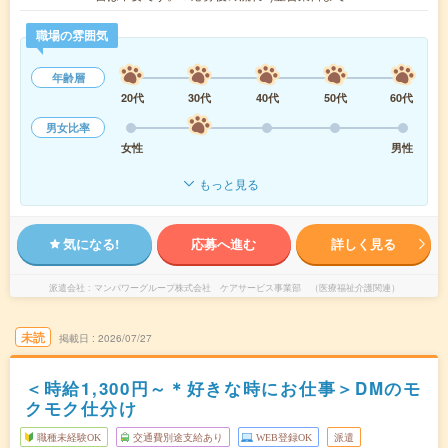
職場の雰囲気
年齢層
20代
30代
40代
50代
60代
男女比率
女性
男性
もっと見る
気になる!
応募へ進む
詳しく見る
派遣会社
マンパワーグループ株式会社 ケアサービス事業部 （医療福祉介護関連）
未読
掲載日
2026/07/27
＜時給1,300円～＊好きな時にお仕事＞DMのモ
クモク仕分け
職種未経験OK
交通費別途支給あり
WEB登録OK
派遣