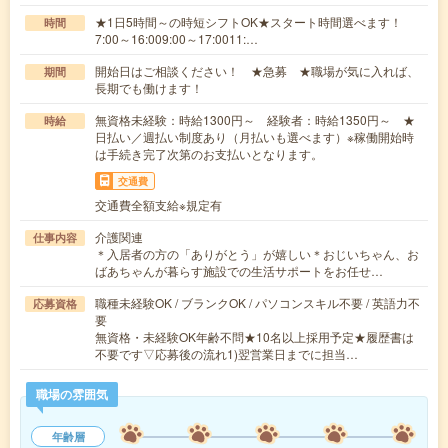
★1日5時間～の時短シフトOK★スタート時間選べます！
時間
7:00～16:009:00～17:0011:…
開始日はご相談ください！ ★急募 ★職場が気に入れば、
期間
長期でも働けます！
無資格未経験：時給1300円～ 経験者：時給1350円～ ★
時給
日払い／週払い制度あり（月払いも選べます）※稼働開始時
は手続き完了次第のお支払いとなります。
交通費
交通費全額支給※規定有
介護関連
仕事内容
＊入居者の方の「ありがとう」が嬉しい＊おじいちゃん、お
ばあちゃんが暮らす施設での生活サポートをお任せ…
職種未経験OK / ブランクOK / パソコンスキル不要 / 英語力不
応募資格
要
無資格・未経験OK年齢不問★10名以上採用予定★履歴書は
不要です▽応募後の流れ1)翌営業日までに担当…
職場の雰囲気
年齢層