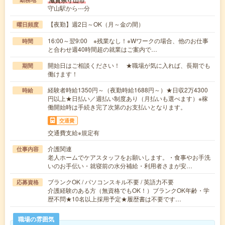
滋賀県守山市
守山駅から---分
【夜勤】週2日～OK（月～金の間）
曜日頻度
16:00～翌9:00 ※残業なし！※Wワークの場合、他のお仕事
時間
と合わせ週40時間超の就業はご案内で…
開始日はご相談ください！ ★職場が気に入れば、長期でも
期間
働けます！
経験者時給1350円～（夜勤時給1688円～）★日収2万4300
時給
円以上★日払い／週払い制度あり（月払いも選べます）※稼
働開始時は手続き完了次第のお支払いとなります。
交通費
交通費支給※規定有
介護関連
仕事内容
老人ホームでケアスタッフをお願いします。・食事やお手洗
いのお手伝い・就寝前の水分補給・利用者さまが安…
ブランクOK / パソコンスキル不要 / 英語力不要
応募資格
介護経験のある方（無資格でもOK！）ブランクOK年齢・学
歴不問★10名以上採用予定★履歴書は不要です…
職場の雰囲気