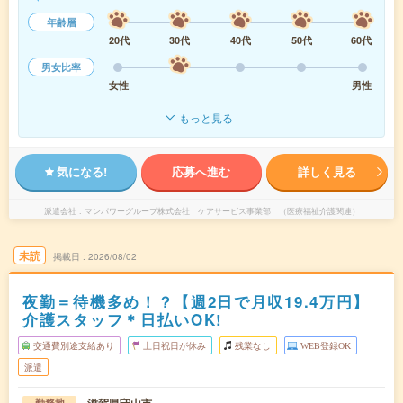
年齢層
20代
30代
40代
50代
60代
男女比率
女性
男性
もっと見る
気になる!
応募へ進む
詳しく見る
派遣会社
マンパワーグループ株式会社 ケアサービス事業部 （医療福祉介護関連）
未読
掲載日
2026/08/02
夜勤＝待機多め！？【週2日で月収19.4万円】
介護スタッフ＊日払いOK!
交通費別途支給あり
土日祝日が休み
残業なし
WEB登録OK
派遣
勤務地