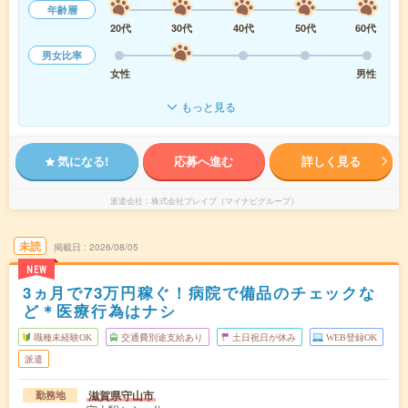
年齢層
20代
30代
40代
50代
60代
男女比率
女性
男性
もっと見る
気になる!
応募へ進む
詳しく見る
派遣会社
株式会社ブレイブ（マイナビグループ）
未読
掲載日
2026/08/05
NEW
3ヵ月で73万円稼ぐ！病院で備品のチェックな
ど＊医療行為はナシ
職種未経験OK
交通費別途支給あり
土日祝日が休み
WEB登録OK
派遣
滋賀県守山市
勤務地