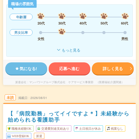
職場の雰囲気
年齢層
20代
30代
40代
50代
60代
男女比率
女性
男性
もっと見る
気になる!
応募へ進む
詳しく見る
派遣会社
マンパワーグループ株式会社 ケアサービス事業部 （医療福祉介護関連）
未読
掲載日
2026/08/01
【「病院勤務」ってイイですよ＊】未経験から
始められる看護助手
職種未経験OK
交通費別途支給あり
土日祝日が休み
残業なし
WEB登録OK
派遣