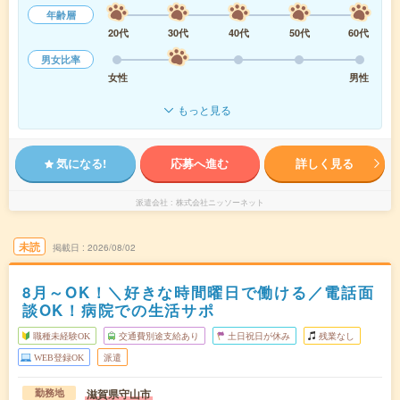
年齢層
20代
30代
40代
50代
60代
男女比率
女性
男性
もっと見る
気になる!
応募へ進む
詳しく見る
派遣会社
株式会社ニッソーネット
未読
掲載日
2026/08/02
8月～OK！＼好きな時間曜日で働ける／電話面
談OK！病院での生活サポ
職種未経験OK
交通費別途支給あり
土日祝日が休み
残業なし
WEB登録OK
派遣
滋賀県守山市
勤務地