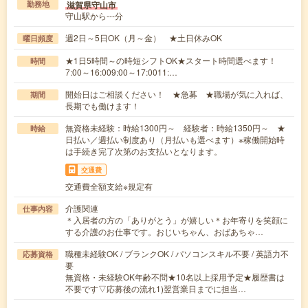
滋賀県守山市
勤務地
守山駅から---分
週2日～5日OK（月～金） ★土日休みOK
曜日頻度
★1日5時間～の時短シフトOK★スタート時間選べます！
時間
7:00～16:009:00～17:0011:…
開始日はご相談ください！ ★急募 ★職場が気に入れば、
期間
長期でも働けます！
無資格未経験：時給1300円～ 経験者：時給1350円～ ★
時給
日払い／週払い制度あり（月払いも選べます）※稼働開始時
は手続き完了次第のお支払いとなります。
交通費
交通費全額支給※規定有
介護関連
仕事内容
＊入居者の方の「ありがとう」が嬉しい＊お年寄りを笑顔に
する介護のお仕事です。おじいちゃん、おばあちゃ…
職種未経験OK / ブランクOK / パソコンスキル不要 / 英語力不
応募資格
要
無資格・未経験OK年齢不問★10名以上採用予定★履歴書は
不要です▽応募後の流れ1)翌営業日までに担当…