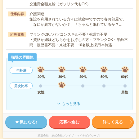
交通費全額支給（ガソリン代もOK）
介護関連
仕事内容
施設を利用されている方々は就寝中ですので各お部屋で、
「なにか異常がないか？」「ちゃんと眠れているか？…
ブランクOK / パソコンスキル不要 / 英語力不要
応募資格
・資格か経験どちらかをお持ちの方・ブランクOK・年齢不
問・履歴書不要・来社不要・10名以上採用≪待遇…
職場の雰囲気
年齢層
20代
30代
40代
50代
60代
男女比率
女性
男性
もっと見る
気になる!
応募へ進む
詳しく見る
派遣会社
株式会社ブレイブ（マイナビグループ）