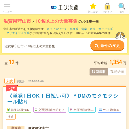
メニュー
気になる!
ログイン
検索
滋賀県守山市
×
10名以上の大量募集
のお仕事一覧
守山市の派遣のお仕事情報です。
オフィスワーク・事務系
、
営業・販売・サービス系
、
クリエイティブ系
などのお仕事を取り揃えています。10名以上の大量募集の条件の
他に、
交通費別途支給あり
、
職種未経験OK
、
友だちと一緒の応募OK
などのこだわり
条件も取り揃えています。
条件の変更
滋賀県守山市 / 10名以上の大量募集
12
1,354
全
件
平均時給:
円
時給順
新着順
未読
掲載日
2026/08/06
NEW
《単発1日OK！日払い可》＊DMのモクモクシ
ール貼り
職種未経験OK
交通費別途支給あり
土日祝日が休み
WEB登録OK
派遣
滋賀県守山市
勤務地