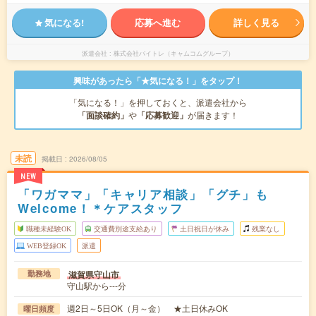
気になる!
応募へ進む
詳しく見る
派遣会社
株式会社バイトレ（キャムコムグループ）
興味があったら「★気になる！」をタップ！
「気になる！」を押しておくと、派遣会社から
「面談確約」
や
「応募歓迎」
が届きます！
未読
掲載日
2026/08/05
NEW
「ワガママ」「キャリア相談」「グチ」も
Welcome！＊ケアスタッフ
職種未経験OK
交通費別途支給あり
土日祝日が休み
残業なし
WEB登録OK
派遣
滋賀県守山市
勤務地
守山駅から---分
週2日～5日OK（月～金） ★土日休みOK
曜日頻度