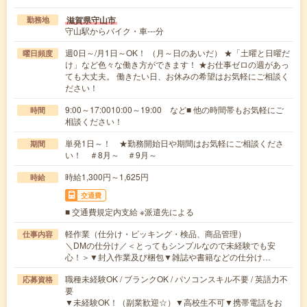
滋賀県守山市
勤務地
守山駅からバイク・車---分
週0日～/月1日～OK！ （月～日のあいだ） ★「土曜と日曜だ
曜日頻度
け」など色々な働き方ができます！ ★お仕事ゼロの週があっ
ても大丈夫。 働きたい日、お休みの希望はお気軽にご相談く
ださい！
9:00～17:0010:00～19:00 など■ 他の時間帯もお気軽にご
時間
相談ください！
単発1日～！ ★勤務開始日や期間はお気軽にご相談くださ
期間
い！ ＃8月～ ＃9月～
時給1,300円～1,625円
時給
交通費
■ 交通費規定内支給 ※派遣先による
軽作業（仕分け・ピッキング・検品、商品管理）
仕事内容
＼DMの仕分け／＜とってもシンプルなので未経験でも安
心！＞▼封入作業及び梱包▼雑誌や書籍などの仕分け…
職種未経験OK / ブランクOK / パソコンスキル不要 / 英語力不
応募資格
要
▼未経験OK！（副業歓迎☆）▼高校生不可▼携帯電話をお