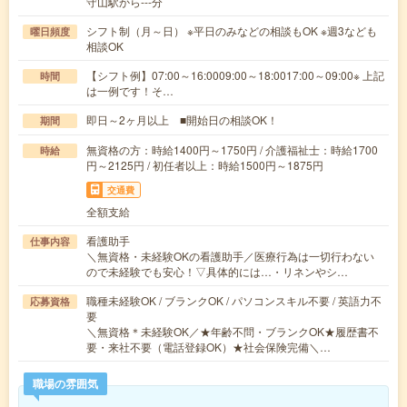
守山駅から---分
シフト制（月～日） ※平日のみなどの相談もOK ※週3なども
曜日頻度
相談OK
【シフト例】07:00～16:0009:00～18:0017:00～09:00※ 上記
時間
は一例です！そ…
即日～2ヶ月以上 ■開始日の相談OK！
期間
無資格の方：時給1400円～1750円 / 介護福祉士：時給1700
時給
円～2125円 / 初任者以上：時給1500円～1875円
交通費
全額支給
看護助手
仕事内容
＼無資格・未経験OKの看護助手／医療行為は一切行わない
ので未経験でも安心！▽具体的には…・リネンやシ…
職種未経験OK / ブランクOK / パソコンスキル不要 / 英語力不
応募資格
要
＼無資格＊未経験OK／★年齢不問・ブランクOK★履歴書不
要・来社不要（電話登録OK）★社会保険完備＼…
職場の雰囲気