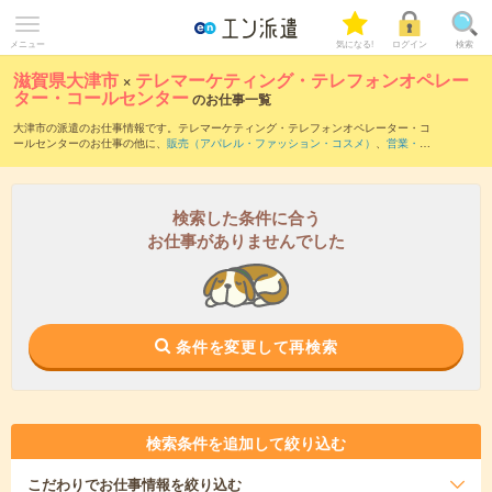
メニュー
気になる!
ログイン
検索
滋賀県大津市
×
テレマーケティング・テレフォンオペレー
ター・コールセンター
のお仕事一覧
大津市の派遣のお仕事情報です。テレマーケティング・テレフォンオペレーター・コ
ールセンターのお仕事の他に、
販売（アパレル・ファッション・コスメ）
、
営業・企
画営業・ラウンダー
、
窓口・ショールーム・カウンター受付
などを取り揃えていま
す。さらに、
短期
・
単発
などの期間や、
職種未経験OK
などのこだわり条件で絞り込ん
でいただけます。職種辞典：
テレマーケティング・テレフォンオペレーター・コール
センターのお仕事とは？とは？
検索した条件に合う
お仕事がありませんでした
条件を変更して再検索
検索条件を追加して絞り込む
こだわり
でお仕事情報を絞り込む