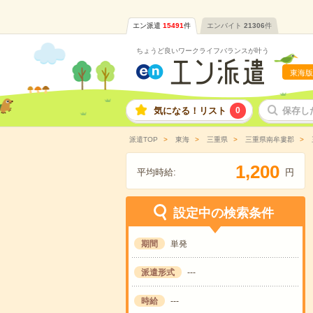
エン派遣
15491
件
エンバイト
21306
件
ちょうど良いワークライフバランスが叶う
東海版
気になる！リスト
0
保存し
派遣TOP
東海
三重県
三重県南牟婁郡
,
1
2
0
0
平均時給:
円
設定中の検索条件
期間
単発
派遣形式
---
時給
---