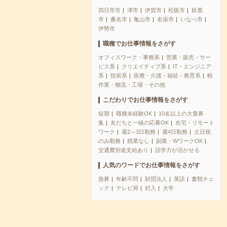
四日市市
津市
伊賀市
松阪市
鈴鹿
市
桑名市
亀山市
名張市
いなべ市
伊勢市
職種でお仕事情報をさがす
オフィスワーク・事務系
営業・販売・サー
ビス系
クリエイティブ系
IT・エンジニア
系
技術系
医療・介護・福祉・教育系
軽
作業・物流・工場・その他
こだわりでお仕事情報をさがす
短期
職種未経験OK
10名以上の大量募
集
友だちと一緒の応募OK
在宅・リモート
ワーク
週2～3日勤務
週4日勤務
土日祝
のみ勤務
残業なし
副業・WワークOK
交通費別途支給あり
語学力が活かせる
人気のワードでお仕事情報をさがす
急募
年齢不問
財団法人
英語
書類チェ
ック
テレビ局
封入
大学