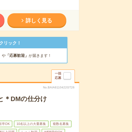
詳しく見る
クリック！
」
や
「応募歓迎」
が届きます！
一括
応募
No.BAIA8110422GT26
と＊DMの仕分け
新卒OK
10名以上の大量募集
複数名募集