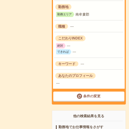
勤務地
南牟婁郡
勤務エリア
職種
---
こだわりINDEX
---
絶対
---
できれば
キーワード
---
あなたのプロフィール
---
条件の変更
他の検索結果を見る
勤務地でお仕事情報をさがす