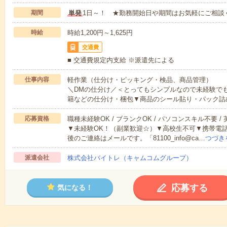
期間
単発
1日～！ ★勤務開始日や期間はお気軽にご相談
時給
時給1,200円～1,625円
交通費
■ 交通費規定内支給 ※派遣先による
仕事内容
軽作業（仕分け・ピッキング・検品、商品管理）
＼DMの仕分け／＜とってもシンプルなので未経験で
籍などの仕分け・梱包▼商品のシール貼り・パック詰
応募資格
職種未経験OK / ブランクOK / パソコンスキル不要 /
▼未経験OK！（副業歓迎☆）▼高校生不可▼携帯電
後のご連絡はメールです。「81100_info@ca…
つづき
派遣会社
株式会社バイトレ（キャムコムグループ）
応募する
気になる！