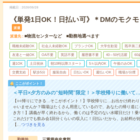
掲載日
2026/06/28
《単発1日OK！日払い可》＊DMのモク
派遣
■物流センターなど ■勤務地選べます
派遣先
職種未経験OK
社会人未経験OK
ブランクOK
大学生歓迎
既卒第二
友達と一緒OK
OA不要
英語不要
履歴書不要
40～50代活躍
6
週1OK
土日祝休
朝10時以降スタート
5ｈ以内OK
午後のみOK
交費支給
駅歩5分
服装自由
日払いOK
週払いOK
職場が分煙
ここがポイント！
＜平日×夕方のみの“短時間”限定！＞学校帰りに働いて
【○○帰りにできる…そこがポイント！】学校帰りに…お出かけ終わり
ゃいませんか？職場はたくさん用意しているので、あなたの帰り道に
き方！】講義が早く終わるから、働くのは予定のない水曜日だけ！乗
これだけでも飲み会1回分くらいの収入に！日払いだから、お給料が
【…
つづきを見る
勤務地
三重県南牟婁郡