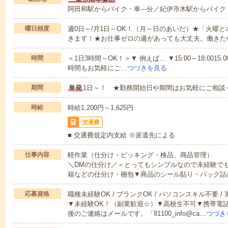
阿田和駅からバイク・車---分／紀伊市木駅からバイク・
曜日頻度
週0日～/月1日～OK！（月～日のあいだ）★「火曜
きます！★お仕事ゼロの週があっても大丈夫。働きた
時間
＜1日3時間～OK！＞▼ 例えば… ▼15:00～18:0015:00
時間もお気軽にご…
つづきを見る
期間
単発
1日～！ ★勤務開始日や期間はお気軽にご相談
時給
時給1,200円～1,625円
交通費
■ 交通費規定内支給 ※派遣先による
仕事内容
軽作業（仕分け・ピッキング・検品、商品管理）
＼DMの仕分け／＜とってもシンプルなので未経験で
籍などの仕分け・梱包▼商品のシール貼り・パック詰
応募資格
職種未経験OK / ブランクOK / パソコンスキル不要 /
▼未経験OK！（副業歓迎☆）▼高校生不可▼携帯電
後のご連絡はメールです。「81100_info@ca…
つづき