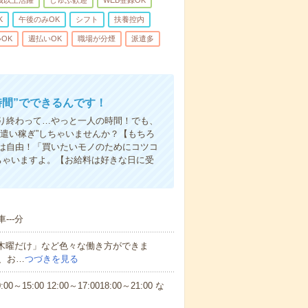
0歳以上活躍
しゅふ歓迎
WEB登録OK
K
午後のみOK
シフト
扶養控内
OK
週払いOK
職場が分煙
派遣多
時間”でできるんです！
り終わって…やっと一人の時間！でも、
遣い稼ぎ”しちゃいませんか？【もちろ
方は自由！「買いたいモノのためにコツコ
ちゃいますよ。【お給料は好きな日に受
--分
と木曜だけ」など色々な働き方ができま
、お…
つづきを見る
5:00 12:00～17:0018:00～21:00 な