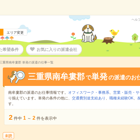
ヘル
エリア変更
た希望条件
お気に入りの派遣会社
三重県南牟婁郡 単発の派遣の仕事一覧
三重県南牟婁郡
単発
で
の派遣のお
南牟婁郡の派遣のお仕事情報です。
オフィスワーク・事務系
、
営業・販売・サ
り揃えています。単発の条件の他に、
交通費別途支給あり
、
職種未経験OK
、
す。
2
1
2
件中
～
件を表示中
未読