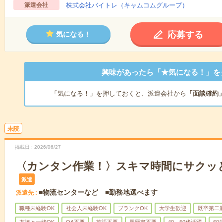
派遣会社
株式会社バイトレ（キャムコムグループ）
応募する
気になる！
興味があったら「★気になる！」を
「気になる！」を押しておくと、派遣会社から
「面談確約
未読
掲載日
2026/06/27
〈カンタン作業！〉スキマ時間にサクッ
派遣
■物流センターなど ■勤務地選べます
派遣先
職種未経験OK
社会人未経験OK
ブランクOK
大学生歓迎
既卒第二