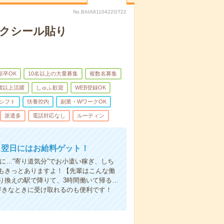
No.BAIA8110422GT22
モクシール貼り
新卒OK
10名以上の大量募集
複数名募集
0歳以上活躍
しゅふ歓迎
WEB登録OK
シフト
扶養控内
副業・WワークOK
派遣多
電話対応なし
ルーティン
…翌日にはお給料ゲット！
に…“寄り道気分”でお小遣い稼ぎ、しち
もきっとありますよ！【先輩はこんな働
り換えの駅で降りて、3時間働いて帰る…
好きなときに受け取れるのも便利です！