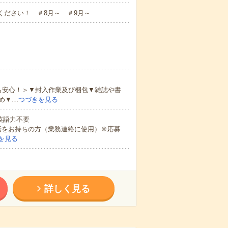
ください！ ＃8月～ ＃9月～
も安心！＞▼封入作業及び梱包▼雑誌や書
め▼…
つづきを見る
 英語力不要
話をお持ちの方（業務連絡に使用）※応募
を見る
詳しく見る