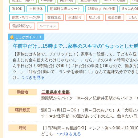
友達と一緒OK
OA不要
英語不要
履歴書不要
40～50代活躍
6
週1OK
土日祝休
朝10時以降スタート
16時前までの仕事
5ｈ以内O
副業・WワークOK
交費支給
車通勤可
駅歩5分
服装自由
日払い
電話対応なし
ルーティン
ここがポイント！
午前中だけ…15時まで…家事のスキマの“ちょっとした
【家族には内緒で…プチリッチに！】家事も一段落して…子どもを送
自由にお金を使えるわけじゃないし…。なら、そのスキマ時間で“お小
ん平日だけ！3時間だけでOK！】1日だけの単発もOKなので、働き
ツ…」「1回だけ働いて、ランチを豪華に！」なんて趣味気分ででき
け…
つづきを見る
勤務地
三重県南牟婁郡
鵜殿駅からバイク・車---分／紀伊井田駅からバイク・車-
曜日頻度
週0日～/月1日～OK！（月～日のあいだ）★「火曜
す！★お仕事ゼロの週があっても大丈夫。働きたい日
時間
【1日3時間～も相談OK!】＜シフト例＞9:00～12:0010:00～1
どこち…
つづきを見る