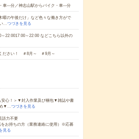
車---分／神志山駅からバイク・車---分
と木曜の午後だけ」など色々な働き方がで
い…
つづきを見る
～22:0017:00～22:00 などこちら以外の
ください！ ＃8月～ ＃9月～
も安心！＞▼封入作業及び梱包▼雑誌や書
め▼…
つづきを見る
 英語力不要
話をお持ちの方（業務連絡に使用）※応募
を見る