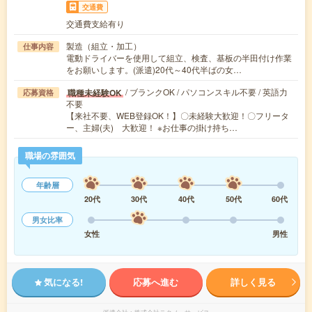
交通費
交通費支給有り
製造（組立・加工）
仕事内容
電動ドライバーを使用して組立、検査、基板の半田付け作業
をお願いします。(派遣)20代～40代半ばの女…
/ ブランクOK / パソコンスキル不要 / 英語力
職種未経験OK
応募資格
不要
【来社不要、WEB登録OK！】〇未経験大歓迎！〇フリータ
ー、主婦(夫) 大歓迎！ ※お仕事の掛け持ち…
職場の雰囲気
年齢層
20代
30代
40代
50代
60代
男女比率
女性
男性
気になる!
応募へ進む
詳しく見る