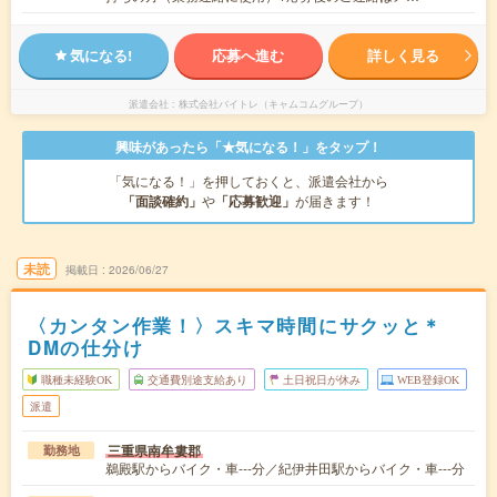
気になる!
応募へ進む
詳しく見る
派遣会社
株式会社バイトレ（キャムコムグループ）
興味があったら「★気になる！」をタップ！
「気になる！」を押しておくと、派遣会社から
「面談確約」
や
「応募歓迎」
が届きます！
未読
掲載日
2026/06/27
〈カンタン作業！〉スキマ時間にサクッと＊
DMの仕分け
職種未経験OK
交通費別途支給あり
土日祝日が休み
WEB登録OK
派遣
三重県南牟婁郡
勤務地
鵜殿駅からバイク・車---分／紀伊井田駅からバイク・車---分