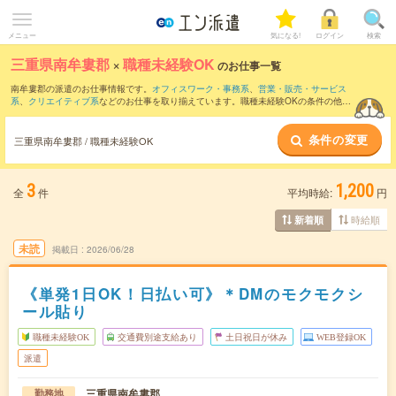
メニュー
気になる!
ログイン
検索
三重県南牟婁郡
×
職種未経験OK
のお仕事一覧
南牟婁郡の派遣のお仕事情報です。
オフィスワーク・事務系
、
営業・販売・サービス
系
、
クリエイティブ系
などのお仕事を取り揃えています。職種未経験OKの条件の他
に、
交通費別途支給あり
、
友だちと一緒の応募OK
、
10名以上の大量募集
などのこだ
わり条件も取り揃えています。
条件の変更
三重県南牟婁郡 / 職種未経験OK
3
1,200
全
件
平均時給:
円
時給順
新着順
未読
掲載日
2026/06/28
《単発1日OK！日払い可》＊DMのモクモクシ
ール貼り
職種未経験OK
交通費別途支給あり
土日祝日が休み
WEB登録OK
派遣
三重県南牟婁郡
勤務地