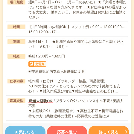
週0日～/月1日～OK！ （月～日のあいだ） ★「火曜と木曜だ
曜日頻度
け」など色々な働き方ができます！ ★お仕事ゼロの週があっ
ても大丈夫。 働きたい日、お休みの希望はお気軽にご相談く
ださい！
【1日3時間～も相談OK!】＜シフト例＞9:00～12:0010:00～
時間
15:00 12:00～17…
単発1日～！ ★勤務開始日や期間はお気軽にご相談くださ
期間
い！ ＃8月～ ＃9月～
時給1,200円～1,625円
時給
交通費
■ 交通費規定内支給 ※派遣先による
軽作業（仕分け・ピッキング・検品、商品管理）
仕事内容
＼DMの仕分け／＜とってもシンプルなので未経験でも安
心！＞▼封入作業及び梱包▼雑誌や書籍などの仕分け…
/ ブランクOK / パソコンスキル不要 / 英語力
職種未経験OK
応募資格
不要
▼未経験OK！（副業歓迎☆）▼高校生不可▼携帯電話をお
持ちの方（業務連絡に使用）※応募後のご連絡はメ…
気になる!
応募へ進む
詳しく見る