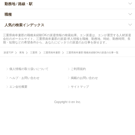
勤務地 / 路線・駅
職種
人気の検索インデックス
三重県南牟婁郡の職種未経験OKの派遣情報の検索結果。エン派遣は、エンが運営する人材派遣
会社のポータルサイト。三重県南牟婁郡の派遣/求人情報を職種、勤務地、時給、勤務時間、長
期・短期などの希望条件から、あなたにピッタリの派遣のお仕事を探せます。
派遣TOP
東海
三重県
三重県南牟婁郡
三重県南牟婁郡 職種未経験OKの派遣の仕事一覧
個人情報の取り扱いについて
ご利用規約
ヘルプ・お問い合わせ
掲載のお問い合わせ
エン会社概要
サイトマップ
Copyright © en Inc.