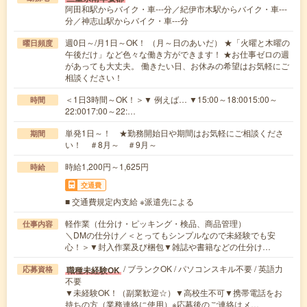
阿田和駅からバイク・車---分／紀伊市木駅からバイク・車---
分／神志山駅からバイク・車---分
週0日～/月1日～OK！ （月～日のあいだ） ★「火曜と木曜の
曜日頻度
午後だけ」など色々な働き方ができます！ ★お仕事ゼロの週
があっても大丈夫。 働きたい日、お休みの希望はお気軽にご
相談ください！
＜1日3時間～OK！＞▼ 例えば… ▼15:00～18:0015:00～
時間
22:0017:00～22:…
単発1日～！ ★勤務開始日や期間はお気軽にご相談くださ
期間
い！ ＃8月～ ＃9月～
時給1,200円～1,625円
時給
交通費
■ 交通費規定内支給 ※派遣先による
軽作業（仕分け・ピッキング・検品、商品管理）
仕事内容
＼DMの仕分け／＜とってもシンプルなので未経験でも安
心！＞▼封入作業及び梱包▼雑誌や書籍などの仕分け…
/ ブランクOK / パソコンスキル不要 / 英語力
職種未経験OK
応募資格
不要
▼未経験OK！（副業歓迎☆）▼高校生不可▼携帯電話をお
持ちの方（業務連絡に使用）※応募後のご連絡はメ…