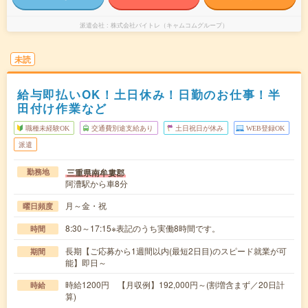
派遣会社
株式会社バイトレ（キャムコムグループ）
未読
給与即払いOK！土日休み！日勤のお仕事！半
田付け作業など
職種未経験OK
交通費別途支給あり
土日祝日が休み
WEB登録OK
派遣
三重県南牟婁郡
勤務地
阿漕駅から車8分
月～金・祝
曜日頻度
8:30～17:15※表記のうち実働8時間です。
時間
長期【ご応募から1週間以内(最短2日目)のスピード就業が可
期間
能】即日～
時給1200円 【月収例】192,000円～(割増含まず／20日計
時給
算)