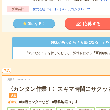
派遣会社
株式会社バイトレ（キャムコムグループ）
応募する
気になる！
興味があったら「★気になる！」を
「気になる！」を押しておくと、派遣会社から
「面談確約
未読
掲載日
2026/06/27
〈カンタン作業！〉スキマ時間にサクッ
派遣
■物流センターなど ■勤務地選べます
派遣先
職種未経験OK
社会人未経験OK
ブランクOK
大学生歓迎
既卒第二