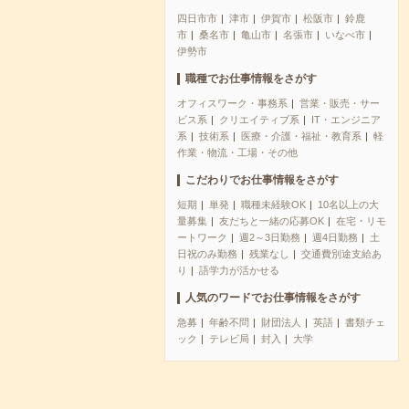
四日市市
津市
伊賀市
松阪市
鈴鹿
市
桑名市
亀山市
名張市
いなべ市
伊勢市
職種でお仕事情報をさがす
オフィスワーク・事務系
営業・販売・サー
ビス系
クリエイティブ系
IT・エンジニア
系
技術系
医療・介護・福祉・教育系
軽
作業・物流・工場・その他
こだわりでお仕事情報をさがす
短期
単発
職種未経験OK
10名以上の大
量募集
友だちと一緒の応募OK
在宅・リモ
ートワーク
週2～3日勤務
週4日勤務
土
日祝のみ勤務
残業なし
交通費別途支給あ
り
語学力が活かせる
人気のワードでお仕事情報をさがす
急募
年齢不問
財団法人
英語
書類チェ
ック
テレビ局
封入
大学