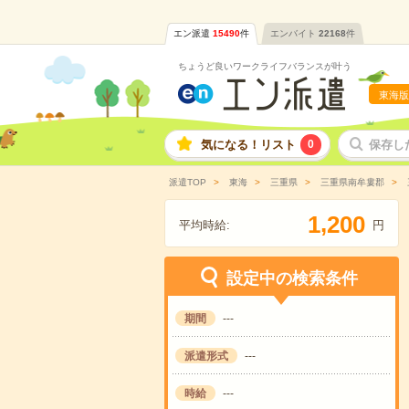
エン派遣
15490
件
エンバイト
22168
件
ちょうど良いワークライフバランスが叶う
東海版
気になる！リスト
0
保存し
派遣TOP
東海
三重県
三重県南牟婁郡
,
1
2
0
0
平均時給:
円
設定中の検索条件
期間
---
派遣形式
---
時給
---