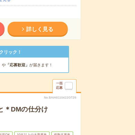
詳しく見る
クリック！
」
や
「応募歓迎」
が届きます！
一括
応募
No.BAIA8110422GT26
と＊DMの仕分け
新卒OK
10名以上の大量募集
複数名募集