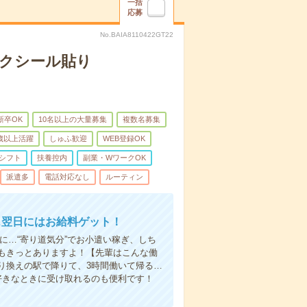
一括
応募
No.BAIA8110422GT22
モクシール貼り
新卒OK
10名以上の大量募集
複数名募集
0歳以上活躍
しゅふ歓迎
WEB登録OK
シフト
扶養控内
副業・WワークOK
派遣多
電話対応なし
ルーティン
…翌日にはお給料ゲット！
に…“寄り道気分”でお小遣い稼ぎ、しち
もきっとありますよ！【先輩はこんな働
り換えの駅で降りて、3時間働いて帰る…
好きなときに受け取れるのも便利です！