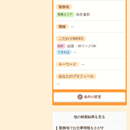
勤務地
南牟婁郡
勤務エリア
職種
---
こだわりINDEX
副業・WワークOK
絶対
---
できれば
キーワード
---
あなたのプロフィール
---
条件の変更
他の検索結果を見る
勤務地でお仕事情報をさがす