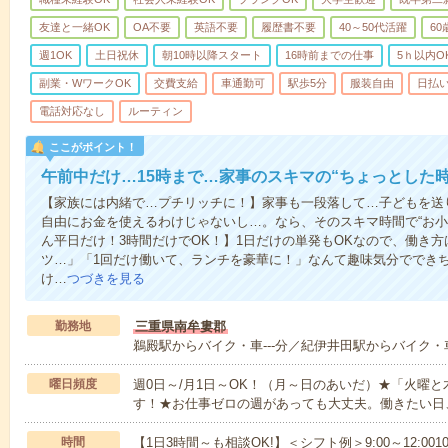
友達と一緒OK
OA不要
英語不要
履歴書不要
40～50代活躍
6
週1OK
土日祝休
朝10時以降スタート
16時前までの仕事
5ｈ以内O
副業・WワークOK
交費支給
車通勤可
駅歩5分
服装自由
日払い
電話対応なし
ルーティン
ここがポイント！
午前中だけ…15時まで…家事のスキマの“ちょっとした
【家族には内緒で…プチリッチに！】家事も一段落して…子どもを送
自由にお金を使えるわけじゃないし…。なら、そのスキマ時間で“お小
ん平日だけ！3時間だけでOK！】1日だけの単発もOKなので、働き
ツ…」「1回だけ働いて、ランチを豪華に！」なんて趣味気分ででき
け…
つづきを見る
勤務地
三重県南牟婁郡
鵜殿駅からバイク・車---分／紀伊井田駅からバイク・車-
曜日頻度
週0日～/月1日～OK！（月～日のあいだ）★「火曜
す！★お仕事ゼロの週があっても大丈夫。働きたい日
時間
【1日3時間～も相談OK!】＜シフト例＞9:00～12:0010:00～1