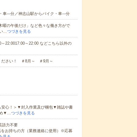
車---分／神志山駅からバイク・車---分
と木曜の午後だけ」など色々な働き方がで
い…
つづきを見る
～22:0017:00～22:00 などこちら以外の
ださい！ ＃8月～ ＃9月～
も安心！＞▼封入作業及び梱包▼雑誌や書
め▼…
つづきを見る
 英語力不要
話をお持ちの方（業務連絡に使用）※応募
を見る