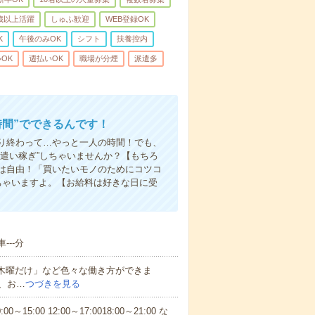
0歳以上活躍
しゅふ歓迎
WEB登録OK
K
午後のみOK
シフト
扶養控内
OK
週払いOK
職場が分煙
派遣多
時間”でできるんです！
り終わって…やっと一人の時間！でも、
遣い稼ぎ”しちゃいませんか？【もちろ
方は自由！「買いたいモノのためにコツコ
ちゃいますよ。【お給料は好きな日に受
--分
と木曜だけ」など色々な働き方ができま
、お…
つづきを見る
5:00 12:00～17:0018:00～21:00 な