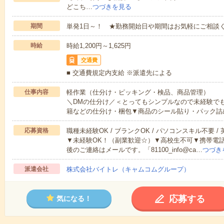
どこち…
つづきを見る
期間
単発1日～！ ★勤務開始日や期間はお気軽にご相談く
時給
時給1,200円～1,625円
交通費
■ 交通費規定内支給 ※派遣先による
仕事内容
軽作業（仕分け・ピッキング・検品、商品管理）
＼DMの仕分け／＜とってもシンプルなので未経験で
籍などの仕分け・梱包▼商品のシール貼り・パック詰
応募資格
職種未経験OK / ブランクOK / パソコンスキル不要 /
▼未経験OK！（副業歓迎☆）▼高校生不可▼携帯電
後のご連絡はメールです。「81100_info@ca…
つづき
派遣会社
株式会社バイトレ（キャムコムグループ）
応募する
気になる！