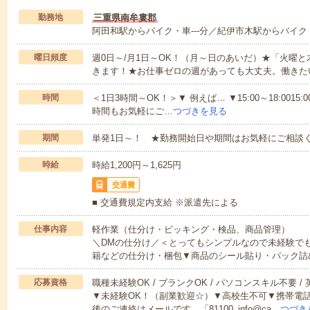
勤務地
三重県南牟婁郡
阿田和駅からバイク・車---分／紀伊市木駅からバイク・
曜日頻度
週0日～/月1日～OK！（月～日のあいだ）★「火曜
きます！★お仕事ゼロの週があっても大丈夫。働きた
時間
＜1日3時間～OK！＞▼ 例えば… ▼15:00～18:0015:00
時間もお気軽にご…
つづきを見る
期間
単発1日～！ ★勤務開始日や期間はお気軽にご相談く
時給
時給1,200円～1,625円
交通費
■ 交通費規定内支給 ※派遣先による
仕事内容
軽作業（仕分け・ピッキング・検品、商品管理）
＼DMの仕分け／＜とってもシンプルなので未経験で
籍などの仕分け・梱包▼商品のシール貼り・パック詰
応募資格
職種未経験OK / ブランクOK / パソコンスキル不要 /
▼未経験OK！（副業歓迎☆）▼高校生不可▼携帯電
後のご連絡はメールです。「81100_info@ca…
つづき