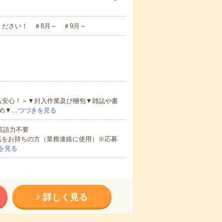
ださい！ ＃8月～ ＃9月～
も安心！＞▼封入作業及び梱包▼雑誌や書
め▼…
つづきを見る
 英語力不要
話をお持ちの方（業務連絡に使用）※応募
を見る
詳しく見る