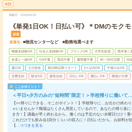
未読
掲載日
2026/06/28
《単発1日OK！日払い可》＊DMのモク
派遣
■物流センターなど ■勤務地選べます
派遣先
職種未経験OK
社会人未経験OK
ブランクOK
大学生歓迎
既卒第二
友達と一緒OK
OA不要
英語不要
履歴書不要
40～50代活躍
6
週1OK
土日祝休
朝10時以降スタート
5ｈ以内OK
午後のみOK
交費支給
駅歩5分
服装自由
日払いOK
週払いOK
職場が分煙
ここがポイント！
＜平日×夕方のみの“短時間”限定！＞学校帰りに働いて
【○○帰りにできる…そこがポイント！】学校帰りに…お出かけ終わり
ゃいませんか？職場はたくさん用意しているので、あなたの帰り道に
き方！】講義が早く終わるから、働くのは予定のない水曜日だけ！乗
これだけでも飲み会1回分くらいの収入に！日払いだから、お給料が
【…
つづきを見る