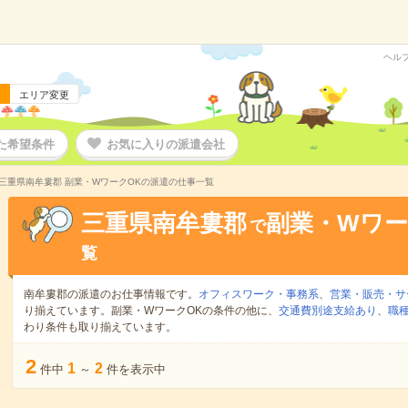
ヘル
エリア変更
た希望条件
お気に入りの派遣会社
三重県南牟婁郡 副業・WワークOKの派遣の仕事一覧
三重県南牟婁郡
副業・Wワー
で
覧
南牟婁郡の派遣のお仕事情報です。
オフィスワーク・事務系
、
営業・販売・サ
り揃えています。副業・WワークOKの条件の他に、
交通費別途支給あり
、
職種
わり条件も取り揃えています。
2
1
2
件中
～
件を表示中