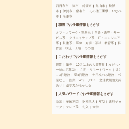
四日市市
津市
鈴鹿市
亀山市
松阪
市
伊賀市
桑名市
その他三重県
いなべ
市
名張市
職種でお仕事情報をさがす
オフィスワーク・事務系
営業・販売・サー
ビス系
クリエイティブ系
IT・エンジニア
系
技術系
医療・介護・福祉・教育系
軽
作業・物流・工場・その他
こだわりでお仕事情報をさがす
短期
単発
10名以上の大量募集
友だちと
一緒の応募OK
在宅・リモートワーク
週2
～3日勤務
週4日勤務
土日祝のみ勤務
残
業なし
副業・WワークOK
交通費別途支給
あり
語学力が活かせる
人気のワードでお仕事情報をさがす
急募
年齢不問
財団法人
英語
書類チェ
ック
テレビ局
封入
大学