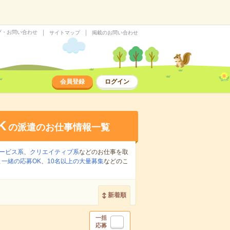
プ・お問い合わせ
サイトマップ
掲載のお問い合わせ
会員登録
ログイン
K
の派遣のお仕事情報一覧
ービス系
、
クリエイティブ系
などのお仕事を取
一緒の応募OK
、
10名以上の大量募集
などのこ
新着順
一括
応募