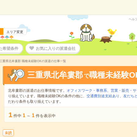
ヘル
エリア変更
た希望条件
お気に入りの派遣会社
三重県北牟婁郡 職種未経験OKの派遣の仕事一覧
三重県北牟婁郡
職種未経験O
で
北牟婁郡の派遣のお仕事情報です。
オフィスワーク・事務系
、
営業・販売・サ
り揃えています。職種未経験OKの条件の他に、
交通費別途支給あり
、
友だちと
だわり条件も取り揃えています。
1
1
1
件中
～
件を表示中
未読