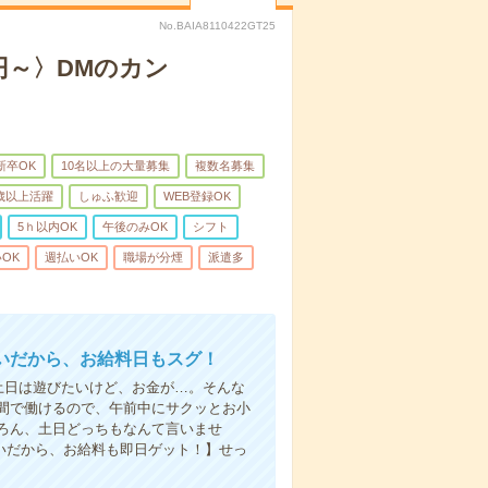
No.BAIA8110422GT25
円～〉DMのカン
新卒OK
10名以上の大量募集
複数名募集
0歳以上活躍
しゅふ歓迎
WEB登録OK
5ｈ以内OK
午後のみOK
シフト
OK
週払いOK
職場が分煙
派遣多
いだから、お給料日もスグ！
土日は遊びたいけど、お金が…。そんな
間で働けるので、午前中にサクッとお小
ろん、土日どっちもなんて言いませ
払いだから、お給料も即日ゲット！】せっ