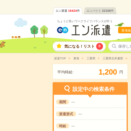
エン派遣
16424
件
エンバイト
22168
件
ちょうど良いワークライフバランスが叶う
東海版
気になる！リスト
0
保存し
派遣TOP
東海
三重県
三重県北牟婁郡
,
1
2
0
0
平均時給:
円
設定中の検索条件
期間
---
派遣形式
---
時給
---