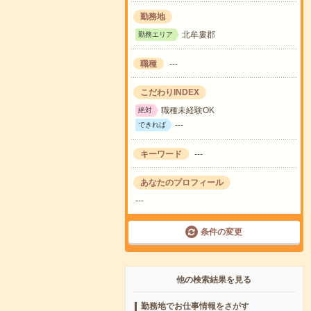
勤務地
北牟婁郡
勤務エリア
職種
---
こだわりINDEX
職種未経験OK
絶対
---
できれば
キーワード
---
あなたのプロフィール
---
条件の変更
他の検索結果を見る
勤務地でお仕事情報をさがす