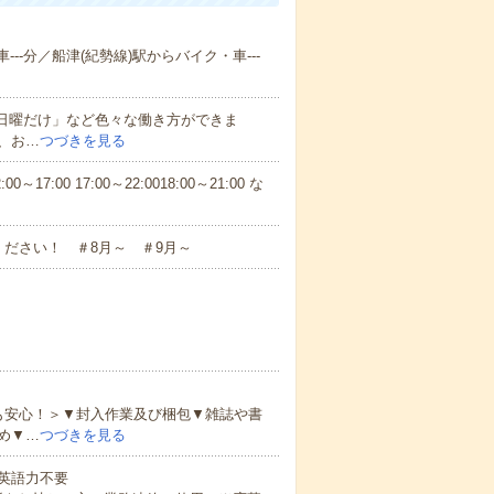
--分／船津(紀勢線)駅からバイク・車---
と日曜だけ」など色々な働き方ができま
、お…
つづきを見る
7:00 17:00～22:0018:00～21:00 な
ださい！ ＃8月～ ＃9月～
も安心！＞▼封入作業及び梱包▼雑誌や書
め▼…
つづきを見る
 英語力不要