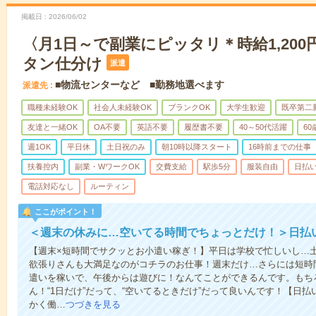
掲載日
2026/06/02
〈月1日～で副業にピッタリ＊時給1,200
タン仕分け
派遣
■物流センターなど ■勤務地選べます
派遣先
職種未経験OK
社会人未経験OK
ブランクOK
大学生歓迎
既卒第二
友達と一緒OK
OA不要
英語不要
履歴書不要
40～50代活躍
6
週1OK
平日休
土日祝のみ
朝10時以降スタート
16時前までの仕事
扶養控内
副業・WワークOK
交費支給
駅歩5分
服装自由
日払い
電話対応なし
ルーティン
ここがポイント！
＜週末の休みに…空いてる時間でちょっとだけ！＞日払
【週末×短時間でサクッとお小遣い稼ぎ！】平日は学校で忙しいし…
欲張りさんも大満足なのがコチラのお仕事！週末だけ…さらには短時
遣いを稼いで、午後からは遊びに！なんてことができるんです。もち
ん！“1日だけ”だって、“空いてるときだけ”だって良いんです！【日
かく働…
つづきを見る