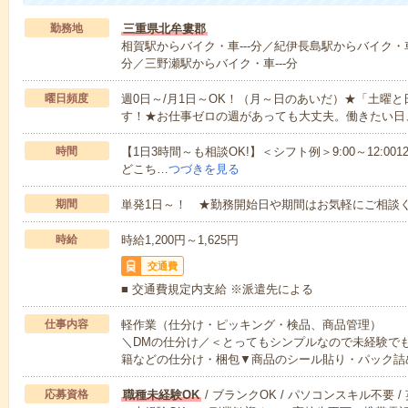
勤務地
三重県北牟婁郡
相賀駅からバイク・車---分／紀伊長島駅からバイク・車-
分／三野瀬駅からバイク・車---分
曜日頻度
週0日～/月1日～OK！（月～日のあいだ）★「土曜
す！★お仕事ゼロの週があっても大丈夫。働きたい日
時間
【1日3時間～も相談OK!】＜シフト例＞9:00～12:0012:00～1
どこち…
つづきを見る
期間
単発1日～！ ★勤務開始日や期間はお気軽にご相談く
時給
時給1,200円～1,625円
交通費
■ 交通費規定内支給 ※派遣先による
仕事内容
軽作業（仕分け・ピッキング・検品、商品管理）
＼DMの仕分け／＜とってもシンプルなので未経験で
籍などの仕分け・梱包▼商品のシール貼り・パック詰
応募資格
職種未経験OK
/ ブランクOK / パソコンスキル不要 /