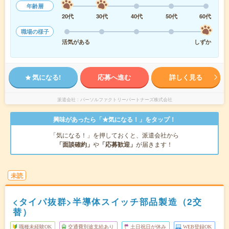
年齢層
20代
30代
40代
50代
60代
職場の様子
活気がある
しずか
気になる!
応募へ進む
詳しく見る
派遣会社
パーソルファクトリーパートナーズ株式会社
興味があったら「★気になる！」をタップ！
「気になる！」を押しておくと、派遣会社から
「面談確約」
や
「応募歓迎」
が届きます！
未読
<タイパ抜群>半導体スイッチ部品製造（2交
替）
職種未経験OK
交通費別途支給あり
土日祝日が休み
WEB登録OK