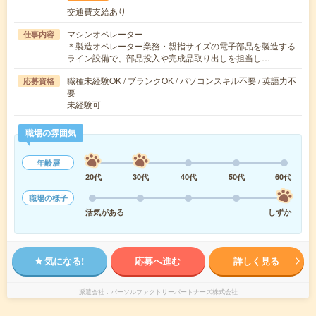
交通費支給あり
マシンオペレーター
仕事内容
＊製造オペレーター業務・親指サイズの電子部品を製造する
ライン設備で、部品投入や完成品取り出しを担当し…
職種未経験OK / ブランクOK / パソコンスキル不要 / 英語力不
応募資格
要
未経験可
職場の雰囲気
年齢層
20代
30代
40代
50代
60代
職場の様子
活気がある
しずか
気になる!
応募へ進む
詳しく見る
派遣会社
パーソルファクトリーパートナーズ株式会社