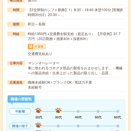
曜日頻度
【2交替制のシフト勤務】1）8:30～18:40 休憩100分 [実働]8
時間
時間30分2）20:30～…
即日～長期
期間
時給1350円 ※交通費全額支給（規定あり） 【月収例】31.7
時給
万円（20日勤務＋残業40h＋深夜60h）
交通費
交通費支給あり
マシンオペレーター
仕事内容
車に使われるコネクタ部品の製造をおまかせします。・機械
への製品供給・出来上がった製品の取り出し・品質…
職種未経験OK / ブランクOK / 英語力不要
応募資格
未経験可
職場の雰囲気
年齢層
20代
30代
40代
50代
60代
職場の様子