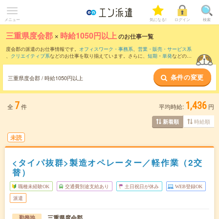
メニュー
気になる!
ログイン
検索
三重県度会郡
×
時給1050円以上
のお仕事一覧
度会郡の派遣のお仕事情報です。
オフィスワーク・事務系
、
営業・販売・サービス系
、
クリエイティブ系
などのお仕事を取り揃えています。さらに、
短期
・
単発
などの期
間や、
職種未経験OK
などのこだわり条件で絞り込んでいただけます。
条件の変更
時給
1100円以上
・
1800円以上
の求人はこちら
三重県度会郡 / 時給1050円以上
当サイトでは法令を遵守し、最低賃金以上の求人のみを掲載しています。
7
1,436
全
件
平均時給:
円
時給順
新着順
未読
<タイパ抜群>製造オペレーター／軽作業（2交
替）
職種未経験OK
交通費別途支給あり
土日祝日が休み
WEB登録OK
派遣
三重県度会郡
勤務地