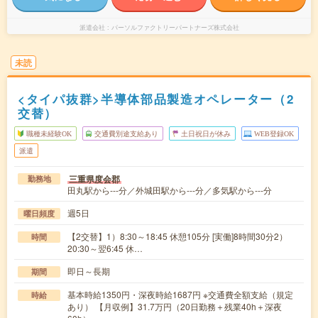
派遣会社
パーソルファクトリーパートナーズ株式会社
未読
<タイパ抜群>半導体部品製造オペレーター（2
交替）
職種未経験OK
交通費別途支給あり
土日祝日が休み
WEB登録OK
派遣
三重県度会郡
勤務地
田丸駅から---分／外城田駅から---分／多気駅から---分
週5日
曜日頻度
【2交替】1）8:30～18:45 休憩105分 [実働]8時間30分2）
時間
20:30～翌6:45 休…
即日～長期
期間
基本時給1350円・深夜時給1687円 ※交通費全額支給（規定
時給
あり） 【月収例】31.7万円（20日勤務＋残業40h＋深夜