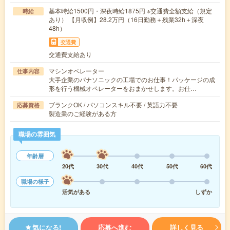
基本時給1500円・深夜時給1875円 ※交通費全額支給（規定
時給
あり） 【月収例】28.2万円（16日勤務＋残業32h＋深夜
48h）
交通費
交通費支給あり
マシンオペレーター
仕事内容
大手企業のパナソニックの工場でのお仕事！パッケージの成
形を行う機械オペレーターをおまかせします。お仕…
ブランクOK / パソコンスキル不要 / 英語力不要
応募資格
製造業のご経験がある方
職場の雰囲気
年齢層
20代
30代
40代
50代
60代
職場の様子
活気がある
しずか
気になる!
応募へ進む
詳しく見る