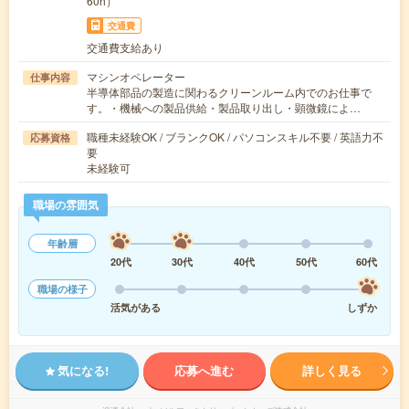
60h）
交通費
交通費支給あり
マシンオペレーター
仕事内容
半導体部品の製造に関わるクリーンルーム内でのお仕事で
す。・機械への製品供給・製品取り出し・顕微鏡によ…
職種未経験OK / ブランクOK / パソコンスキル不要 / 英語力不
応募資格
要
未経験可
職場の雰囲気
年齢層
20代
30代
40代
50代
60代
職場の様子
活気がある
しずか
気になる!
応募へ進む
詳しく見る