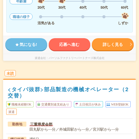
年齢層
20代
30代
40代
50代
60代
職場の様子
活気がある
しずか
気になる!
応募へ進む
詳しく見る
派遣会社
パーソルファクトリーパートナーズ株式会社
未読
<タイパ抜群>部品製造の機械オペレーター（2
交替）
職種未経験OK
交通費別途支給あり
土日祝日が休み
WEB登録OK
派遣
三重県度会郡
勤務地
田丸駅から---分／外城田駅から---分／宮川駅から---分
週5日