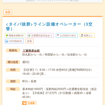
派遣会社
パーソルファクトリーパートナーズ株式会社
未読
<タイパ抜群>ライン設備オペレーター（3交
替）
職種未経験OK
交通費別途支給あり
土日祝日が休み
残業なし
WEB登録OK
派遣
三重県度会郡
勤務地
田丸駅から---分／明星駅から---分／佐奈駅から---分
週5日
曜日頻度
【3交替】1）8:30～17:00 休憩45分 [実働]7時間45分2）
時間
16:45～22:45 [実…
即日～長期
期間
基本時給1600円・深夜時給2000円 ※交通費全額支給（規定
時給
あり） 【月収例】27.0万円（21日勤務＋残業3h＋深夜
45.5h）
交通費