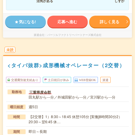
活気がある
しずか
気になる!
応募へ進む
詳しく見る
派遣会社
パーソルファクトリーパートナーズ株式会社
未読
<タイパ抜群>成形機械オペレーター（2交替）
交通費別途支給あり
土日祝日が休み
WEB登録OK
派遣
三重県度会郡
勤務地
田丸駅から---分／外城田駅から---分／宮川駅から---分
週5日
曜日頻度
【2交替】1）8:30～18:45 休憩105分 [実働]8時間30分2）
時間
20:30～翌6:45 休…
即日～長期
期間