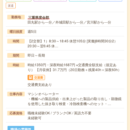
派遣
三重県度会郡
勤務地
田丸駅から---分／外城田駅から---分／宮川駅から---分
週5日
曜日頻度
【2交替】1）8:30～18:45 休憩105分 [実働]8時間30分2）
時間
20:30～翌6:45 休…
即日～長期
期間
時給1350円・深夜時給1687円 ※交通費全額支給（規定あ
時給
り） 【月収例】31.7万円（20日勤務＋残業40h＋深夜60h）
交通費
交通費支給あり
マシンオペレーター
仕事内容
・機械への製品供給・出来上がった製品の取り出し・顕微鏡
を使用した抜き取り検査・冷熱検査機へのセット・…
職種未経験OK / ブランクOK / 英語力不要
応募資格
未経験可
職場の雰囲気