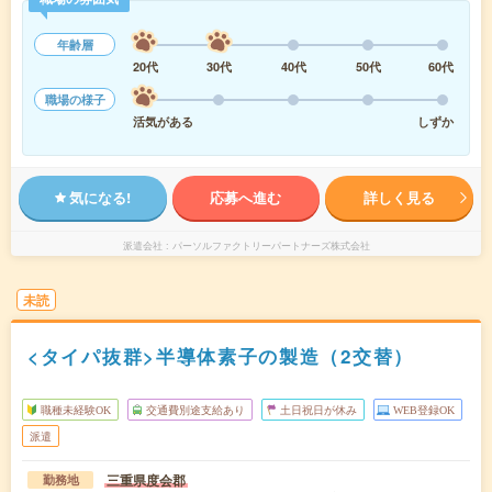
年齢層
20代
30代
40代
50代
60代
職場の様子
活気がある
しずか
気になる!
応募へ進む
詳しく見る
派遣会社
パーソルファクトリーパートナーズ株式会社
未読
<タイパ抜群>半導体素子の製造（2交替）
職種未経験OK
交通費別途支給あり
土日祝日が休み
WEB登録OK
派遣
三重県度会郡
勤務地