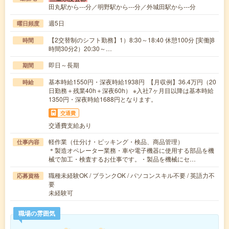
田丸駅から---分／明野駅から---分／外城田駅から---分
週5日
曜日頻度
【2交替制のシフト勤務】1）8:30～18:40 休憩100分 [実働]8
時間
時間30分2）20:30～…
即日～長期
期間
基本時給1550円・深夜時給1938円 【月収例】36.4万円（20
時給
日勤務＋残業40h＋深夜60h） ※入社7ヶ月目以降は基本時給
1350円・深夜時給1688円となります。
交通費
交通費支給あり
軽作業（仕分け・ピッキング・検品、商品管理）
仕事内容
＊製造オペレーター業務・車や電子機器に使用する部品を機
械で加工・検査するお仕事です。・製品を機械にセ…
職種未経験OK / ブランクOK / パソコンスキル不要 / 英語力不
応募資格
要
未経験可
職場の雰囲気