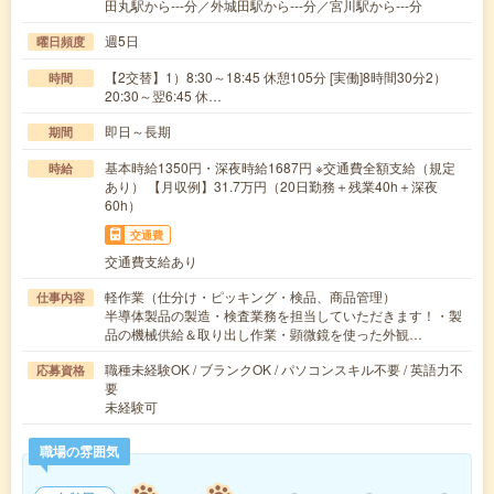
田丸駅から---分／外城田駅から---分／宮川駅から---分
週5日
曜日頻度
【2交替】1）8:30～18:45 休憩105分 [実働]8時間30分2）
時間
20:30～翌6:45 休…
即日～長期
期間
基本時給1350円・深夜時給1687円 ※交通費全額支給（規定
時給
あり） 【月収例】31.7万円（20日勤務＋残業40h＋深夜
60h）
交通費
交通費支給あり
軽作業（仕分け・ピッキング・検品、商品管理）
仕事内容
半導体製品の製造・検査業務を担当していただきます！・製
品の機械供給＆取り出し作業・顕微鏡を使った外観…
職種未経験OK / ブランクOK / パソコンスキル不要 / 英語力不
応募資格
要
未経験可
職場の雰囲気