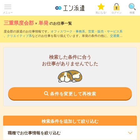
メニュー
気になる!
ログイン
検索
三重県度会郡
×
単発
のお仕事一覧
度会郡の派遣のお仕事情報です。
オフィスワーク・事務系
、
営業・販売・サービス系
、
クリエイティブ系
などのお仕事を取り揃えています。単発の条件の他に、
交通費別
途支給あり
、
職種未経験OK
、
友だちと一緒の応募OK
などでもお探し頂けます。
検索した条件に合う
お仕事がありませんでした
条件を変更して再検索
検索条件を追加して絞り込む
職種
でお仕事情報を絞り込む