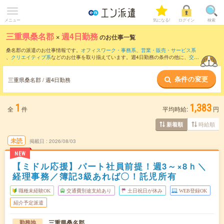
メニュー
気になる!
ログイン
検索
三重県桑名郡
×
週4日勤務
のお仕事一覧
桑名郡の派遣のお仕事情報です。
オフィスワーク・事務系
、
営業・販売・サービス系
、
クリエイティブ系
などのお仕事を取り揃えています。週4日勤務の条件の他に、
交通
費別途支給あり
、
職種未経験OK
、
友だちと一緒の応募OK
などのこだわり条件も取り
揃えています。
条件の変更
三重県桑名郡 / 週4日勤務
1
1,383
全
件
平均時給:
円
時給順
新着順
未読
掲載日
2026/08/03
NEW
【ミドル応援】パート社員前提！週3～×8ｈ＼
経理事務／簿記3級あれば〇！託児所有
職種未経験OK
交通費別途支給あり
土日祝日が休み
WEB登録OK
紹介予定派遣
三重県桑名郡
勤務地