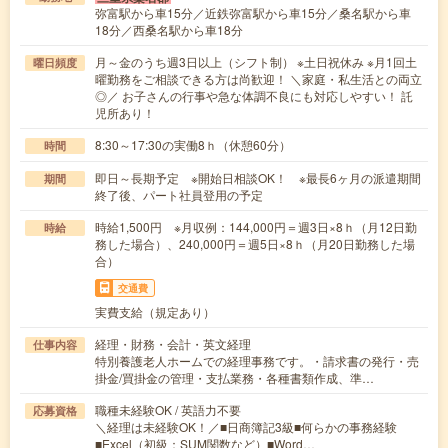
弥富駅から車15分／近鉄弥富駅から車15分／桑名駅から車
18分／西桑名駅から車18分
月～金のうち週3日以上（シフト制） ※土日祝休み ※月1回土
曜日頻度
曜勤務をご相談できる方は尚歓迎！ ＼家庭・私生活との両立
◎／ お子さんの行事や急な体調不良にも対応しやすい！ 託
児所あり！
8:30～17:30の実働8ｈ（休憩60分）
時間
即日～長期予定 ※開始日相談OK！ ※最長6ヶ月の派遣期間
期間
終了後、パート社員登用の予定
時給1,500円 ※月収例：144,000円＝週3日×8ｈ（月12日勤
時給
務した場合）、240,000円＝週5日×8ｈ（月20日勤務した場
合）
交通費
実費支給（規定あり）
経理・財務・会計・英文経理
仕事内容
特別養護老人ホームでの経理事務です。・請求書の発行・売
掛金/買掛金の管理・支払業務・各種書類作成、準…
職種未経験OK / 英語力不要
応募資格
＼経理は未経験OK！／■日商簿記3級■何らかの事務経験
■Excel（初級：SUM関数など）■Word…