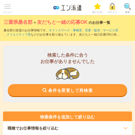
メニュー
気になる!
ログイン
検索
三重県桑名郡
×
友だちと一緒の応募OK
のお仕事一覧
桑名郡の派遣のお仕事情報です。
オフィスワーク・事務系
、
営業・販売・サービス系
、
クリエイティブ系
などのお仕事を取り揃えています。友だちと一緒の応募OKの条件
の他に、
交通費別途支給あり
、
職種未経験OK
、
10名以上の大量募集
などのこだわり
条件も取り揃えています。
検索した条件に合う
お仕事がありませんでした
条件を変更して再検索
検索条件を追加して絞り込む
職種
でお仕事情報を絞り込む