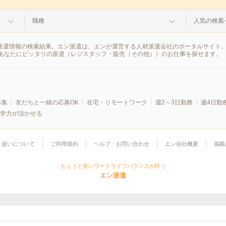
職種
人気の検索
の派遣情報の検索結果。エン派遣は、エンが運営する人材派遣会社のポータルサイト
あなたにピッタリの派遣（レジスタッフ・販売（その他））のお仕事を探せます。
募集
友だちと一緒の応募OK
在宅・リモートワーク
週2～3日勤務
週4日勤
学力が活かせる
り扱いについて
ご利用規約
ヘルプ・お問い合わせ
エン会社概要
掲載
ちょうど良いワークライフバランスが叶う
エン派遣