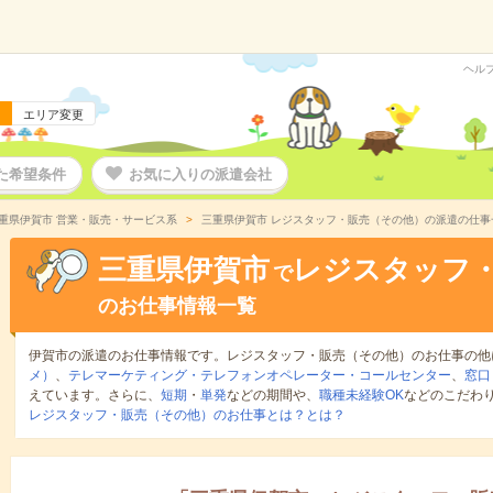
ヘル
エリア変更
た希望条件
お気に入りの派遣会社
重県伊賀市 営業・販売・サービス系
三重県伊賀市 レジスタッフ・販売（その他）の派遣の仕事
三重県伊賀市
レジスタッフ
で
のお仕事情報一覧
伊賀市の派遣のお仕事情報です。レジスタッフ・販売（その他）のお仕事の他
メ）
、
テレマーケティング・テレフォンオペレーター・コールセンター
、
窓口
えています。さらに、
短期
・
単発
などの期間や、
職種未経験OK
などのこだわ
レジスタッフ・販売（その他）のお仕事とは？とは？