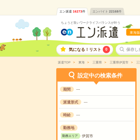
エン派遣
16273
件
エンバイト
22168
件
ちょうど良いワークライフバランスが叶う
東海版
気になる！リスト
0
保存し
派遣TOP
東海
三重県
三重県伊賀市
三
設定中の検索条件
期間
---
派遣形式
---
時給
---
勤務地
伊賀市
勤務エリア