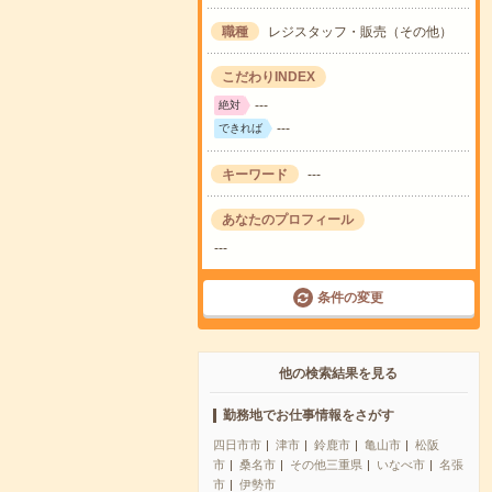
職種
レジスタッフ・販売（その他）
こだわりINDEX
---
絶対
---
できれば
キーワード
---
あなたのプロフィール
---
条件の変更
他の検索結果を見る
勤務地でお仕事情報をさがす
四日市市
津市
鈴鹿市
亀山市
松阪
市
桑名市
その他三重県
いなべ市
名張
市
伊勢市