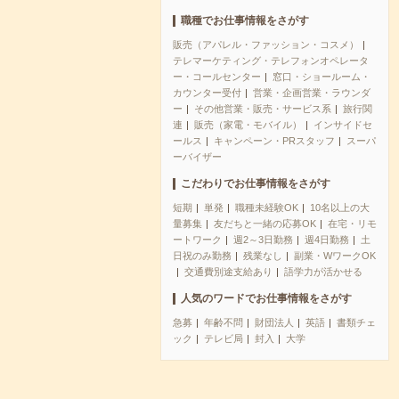
職種でお仕事情報をさがす
販売（アパレル・ファッション・コスメ）
テレマーケティング・テレフォンオペレータ
ー・コールセンター
窓口・ショールーム・
カウンター受付
営業・企画営業・ラウンダ
ー
その他営業・販売・サービス系
旅行関
連
販売（家電・モバイル）
インサイドセ
ールス
キャンペーン・PRスタッフ
スーパ
ーバイザー
こだわりでお仕事情報をさがす
短期
単発
職種未経験OK
10名以上の大
量募集
友だちと一緒の応募OK
在宅・リモ
ートワーク
週2～3日勤務
週4日勤務
土
日祝のみ勤務
残業なし
副業・WワークOK
交通費別途支給あり
語学力が活かせる
人気のワードでお仕事情報をさがす
急募
年齢不問
財団法人
英語
書類チェ
ック
テレビ局
封入
大学