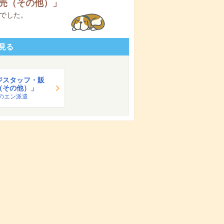
売（その他）
」
でした。
見る
ジスタッフ・販
（その他）」
のエン派遣