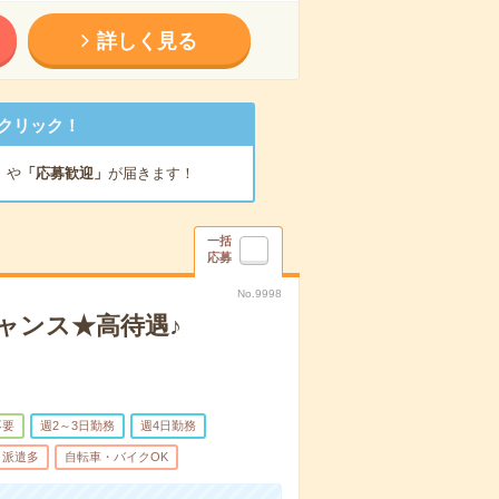
詳しく見る
クリック！
」
や
「応募歓迎」
が届きます！
一括
応募
No.9998
ャンス★高待遇♪
不要
週2～3日勤務
週4日勤務
派遣多
自転車・バイクOK