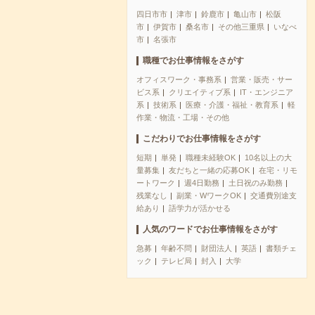
四日市市
津市
鈴鹿市
亀山市
松阪
市
伊賀市
桑名市
その他三重県
いなべ
市
名張市
職種でお仕事情報をさがす
オフィスワーク・事務系
営業・販売・サー
ビス系
クリエイティブ系
IT・エンジニア
系
技術系
医療・介護・福祉・教育系
軽
作業・物流・工場・その他
こだわりでお仕事情報をさがす
短期
単発
職種未経験OK
10名以上の大
量募集
友だちと一緒の応募OK
在宅・リモ
ートワーク
週4日勤務
土日祝のみ勤務
残業なし
副業・WワークOK
交通費別途支
給あり
語学力が活かせる
人気のワードでお仕事情報をさがす
急募
年齢不問
財団法人
英語
書類チェ
ック
テレビ局
封入
大学