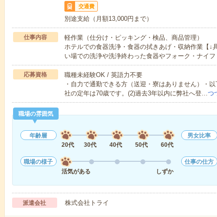
交通費
別途支給（月額13,000円まで）
仕事内容
軽作業（仕分け・ピッキング・検品、商品管理）
ホテルでの食器洗浄・食器の拭きあげ・収納作業【↓
い場での洗浄や洗浄終わった食器やフォーク・ナイフ
応募資格
職種未経験OK / 英語力不要
・自力で通勤できる方（送迎・寮はありません）・以下
社の定年は70歳です。(2)過去3年以内に弊社へ登…
つ
職場の雰囲気
年齢層
男女比率
20代
30代
40代
50代
60代
職場の様子
仕事の仕方
活気がある
しずか
株式会社トライ
派遣会社