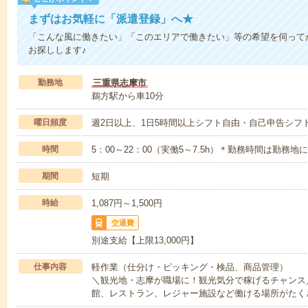
まずはお気軽に「派遣登録」へ★
「こんな風に働きたい」「このエリアで働きたい」等の希望を伺って
お探しします♪
勤務地
三重県志摩市
鵜方駅から車10分
曜日頻度
週2日以上、1日5時間以上シフト自由・自己申告シフト
時間
5：00～22：00（実働5～7.5h）＊勤務時間は勤務
期間
短期
時給
1,087円～1,500円
交通費
別途支給【上限13,000円】
仕事内容
軽作業（仕分け・ピッキング・検品、商品管理）
＼観光地・志摩が職場に！観光気分で稼げるチャンス
館、レストラン、レジャー施設など働ける場所がたく