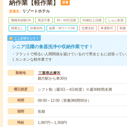
納作業【軽作業】
派遣
リゾートホテル
派遣先
職種未経験OK
英語不要
40～50代活躍
60歳以上活躍
しゅふ歓迎
残業なし
扶養控内
副業・WワークOK
交費支給
車通勤可
制服
ここがポイント！
シニア活躍の食器洗浄や収納作業です！
・フラットで明るい人間関係を築けているので男女ともに頑張ってい
くカンタンな軽作業です
勤務地
三重県志摩市
鵜方駅から車30分
曜日頻度
シフト制（週3日～4日程度）※週30時間未満
時間
09:00～12:00（実働3時間00分）
期間
長期
時給
1,087円～1,359円