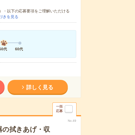
）・以下の応募要項をご理解いただける
づきを見る
50代
60代
詳しく見る
一括
応募
No.49
器の拭きあげ・収