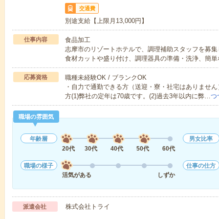
交通費
別途支給【上限月13,000円】
仕事内容
食品加工
志摩市のリゾートホテルで、調理補助スタッフを募集
食材カットや盛り付け、調理器具の準備・洗浄、簡単
応募資格
職種未経験OK / ブランクOK
・自力で通勤できる方（送迎・寮・社宅はありません
方(1)弊社の定年は70歳です。(2)過去3年以内に弊…
つ
職場の雰囲気
年齢層
男女比率
20代
30代
40代
50代
60代
職場の様子
仕事の仕方
活気がある
しずか
株式会社トライ
派遣会社