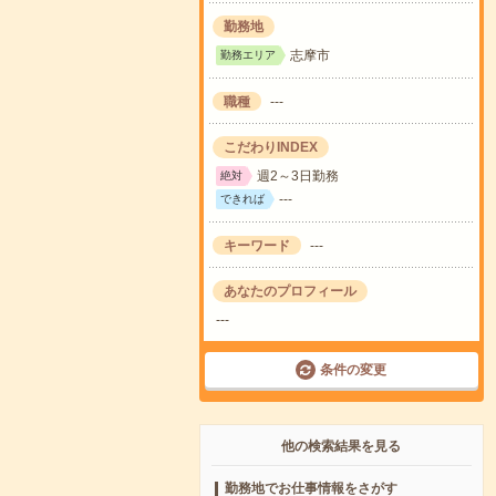
勤務地
志摩市
勤務エリア
職種
---
こだわりINDEX
週2～3日勤務
絶対
---
できれば
キーワード
---
あなたのプロフィール
---
条件の変更
他の検索結果を見る
勤務地でお仕事情報をさがす