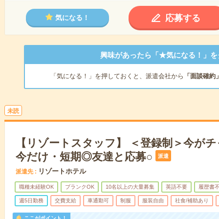
応募する
気になる！
興味があったら「★気になる！」を
「気になる！」を押しておくと、派遣会社から
「面談確約
未読
【リゾートスタッフ】 ＜登録制＞今がチ
今だけ・短期◎友達と応募○
派遣
リゾートホテル
派遣先
職種未経験OK
ブランクOK
10名以上の大量募集
英語不要
履歴書
週5日勤務
交費支給
車通勤可
制服
服装自由
社食/補助あり
ここがポイント！