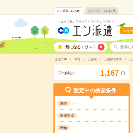
エン派遣
16273
件
エンバイト
22168
件
ちょうど良いワークライフバランスが叶う
東海版
気になる！リスト
0
保存し
派遣TOP
東海
三重県
三重県志摩市
三
,
1
1
6
7
平均時給:
円
設定中の検索条件
期間
---
派遣形式
---
時給
---