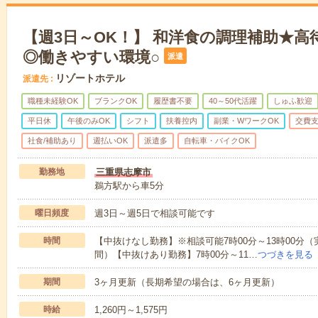
【週3日～OK！】 和洋食の調理補助★高待
◎働きやすい環境○
派遣
リゾートホテル
派遣先
職種未経験OK
ブランクOK
履歴書不要
40～50代活躍
しゅふ歓迎
平日休
午後のみOK
シフト
扶養控内
副業・WワークOK
交費
社食/補助あり
週払いOK
派遣多
自転車・バイクOK
勤務地
三重県志摩市
鵜方駅から車5分
曜日頻度
週3日～週5日で相談可能です
時間
【中抜けなし勤務】※相談可能7時00分～13時00分（実
間）【中抜けあり勤務】7時00分～11…
つづきを見る
期間
3ヶ月更新（長期希望の場合は、6ヶ月更新）
時給
1,260円～1,575円