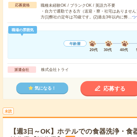
応募資格
職種未経験OK / ブランクOK / 英語力不要
・自力で通勤できる方（送迎・寮・社宅はありません
方(1)弊社の定年は70歳です。(2)過去3年以内に弊…
つ
職場の雰囲気
年齢層
20代
30代
40代
株式会社トライ
派遣会社
応募する
気になる！
未読
【週3日～OK】ホテルでの食器洗浄・食