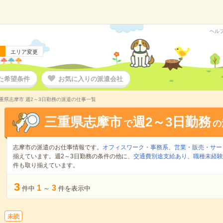
ヘル
エリア変更
た希望条件
お気に入りの派遣会社
重県志摩市 週2～3日勤務の派遣の仕事一覧
三重県志摩市
週2～3日勤務
で
の
志摩市の派遣のお仕事情報です。
オフィスワーク・事務系
、
営業・販売・サー
揃えています。週2～3日勤務の条件の他に、
交通費別途支給あり
、
職種未経験
件も取り揃えています。
3
1
3
件中
～
件を表示中
未読