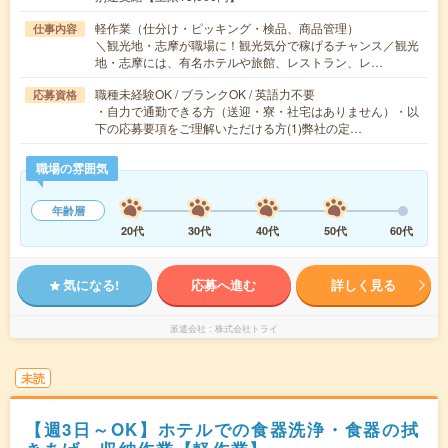
軽作業（仕分け・ピッキング・検品、商品管理）
仕事内容
＼観光地・志摩が職場に！観光気分で稼げるチャンス／観光
地・志摩には、有名ホテルや旅館、レストラン、レ…
職種未経験OK / ブランクOK / 英語力不要
応募資格
・自力で通勤できる方（送迎・寮・社宅はありません）・以
下の応募要項をご理解いただける方(1)弊社の定…
職場の雰囲気
年齢層
20代
30代
40代
50代
60代
気になる!
応募へ進む
詳しく見る
派遣会社
株式会社トライ
未読
【週3日～OK】ホテルでの食器洗浄・食器の拭