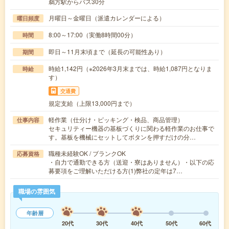
鵜方駅からバス30分
月曜日～金曜日（派遣カレンダーによる）
曜日頻度
8:00～17:00（実働8時間00分）
時間
即日～11月末頃まで（延長の可能性あり）
期間
時給1,142円（※2026年3月末までは、時給1,087円となりま
時給
す）
交通費
規定支給（上限13,000円まで）
軽作業（仕分け・ピッキング・検品、商品管理）
仕事内容
セキュリティー機器の基板づくりに関わる軽作業のお仕事で
す。基板を機械にセットしてボタンを押すだけの分…
職種未経験OK / ブランクOK
応募資格
・自力で通勤できる方（送迎・寮はありません）・以下の応
募要項をご理解いただける方(1)弊社の定年は7…
職場の雰囲気
年齢層
20代
30代
40代
50代
60代