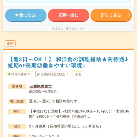
気になる!
応募へ進む
詳しく見る
派遣会社
株式会社トライ
未読
【週3日～OK！】 和洋食の調理補助★高待遇♪
短期or長期◎働きやすい環境○
職種未経験OK
交通費別途支給あり
派遣
三重県志摩市
勤務地
鵜方駅から車5分
週3日～週5日で相談可能です
曜日頻度
【中抜けなし勤務】※相談可能7時00分～13時00分（実働6時
時間
間）8時00分～14時00分（実働6時…
3ヶ月更新（長期希望の場合は、6ヶ月更新）
期間
1,260円～1,575円
時給