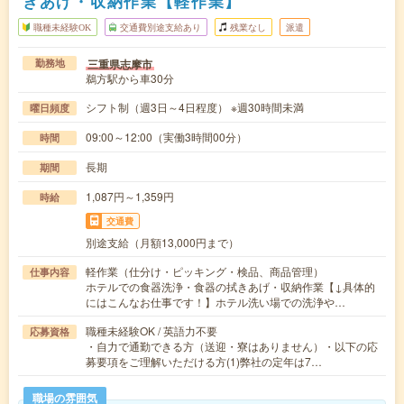
きあげ・収納作業【軽作業】
職種未経験OK
交通費別途支給あり
残業なし
派遣
三重県志摩市
勤務地
鵜方駅から車30分
シフト制（週3日～4日程度） ※週30時間未満
曜日頻度
09:00～12:00（実働3時間00分）
時間
長期
期間
1,087円～1,359円
時給
交通費
別途支給（月額13,000円まで）
軽作業（仕分け・ピッキング・検品、商品管理）
仕事内容
ホテルでの食器洗浄・食器の拭きあげ・収納作業【↓具体的
にはこんなお仕事です！】ホテル洗い場での洗浄や…
職種未経験OK / 英語力不要
応募資格
・自力で通勤できる方（送迎・寮はありません）・以下の応
募要項をご理解いただける方(1)弊社の定年は7…
職場の雰囲気