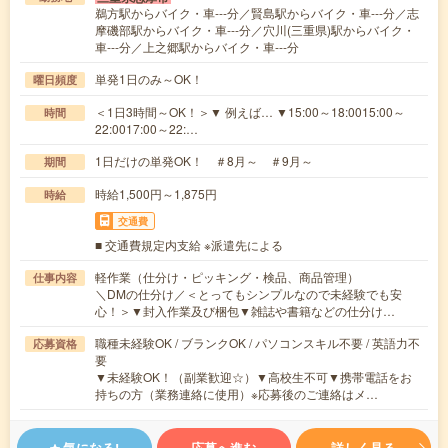
鵜方駅からバイク・車---分／賢島駅からバイク・車---分／志
摩磯部駅からバイク・車---分／穴川(三重県)駅からバイク・
車---分／上之郷駅からバイク・車---分
単発1日のみ～OK！
曜日頻度
＜1日3時間～OK！＞▼ 例えば… ▼15:00～18:0015:00～
時間
22:0017:00～22:…
1日だけの単発OK！ ＃8月～ ＃9月～
期間
時給1,500円～1,875円
時給
交通費
■ 交通費規定内支給 ※派遣先による
軽作業（仕分け・ピッキング・検品、商品管理）
仕事内容
＼DMの仕分け／＜とってもシンプルなので未経験でも安
心！＞▼封入作業及び梱包▼雑誌や書籍などの仕分け…
職種未経験OK / ブランクOK / パソコンスキル不要 / 英語力不
応募資格
要
▼未経験OK！（副業歓迎☆）▼高校生不可▼携帯電話をお
持ちの方（業務連絡に使用）※応募後のご連絡はメ…
気になる!
応募へ進む
詳しく見る