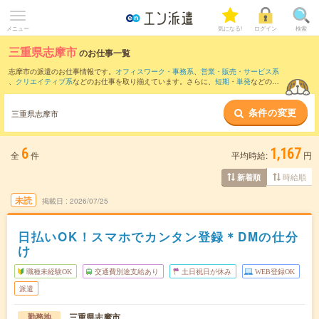
メニュー
気になる!
ログイン
検索
三重県志摩市
のお仕事一覧
志摩市の派遣のお仕事情報です。
オフィスワーク・事務系
、
営業・販売・サービス系
、
クリエイティブ系
などのお仕事を取り揃えています。さらに、
短期
・
単発
などの期
間や、
職種未経験OK
などのこだわり条件で絞り込んでいただけます。
条件の変更
また、
鳥羽市
など隣接エリアのお仕事もご確認いただけます。
三重県志摩市
6
1,167
全
件
平均時給:
円
時給順
新着順
未読
掲載日
2026/07/25
日払いOK！スマホでカンタン登録＊DMの仕分
け
職種未経験OK
交通費別途支給あり
土日祝日が休み
WEB登録OK
派遣
三重県志摩市
勤務地