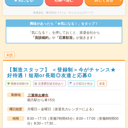
派遣会社
株式会社バイトレ（キャムコムグループ）
興味があったら「★気になる！」をタップ！
「気になる！」を押しておくと、派遣会社から
「面談確約」
や
「応募歓迎」
が届きます！
未読
【製造スタッフ】 ＜登録制＞今がチャンス★
好待遇！短期or長期◎友達と応募O
職種未経験OK
交通費別途支給あり
土日祝日が休み
派遣
三重県志摩市
勤務地
鵜方駅から車15分
月曜日～金曜日（派遣先カレンダーによる）
曜日頻度
8:30～17:15（実働7時間45分）8:00～17:00（実働8時間00
時間
分）8:30～17:30…