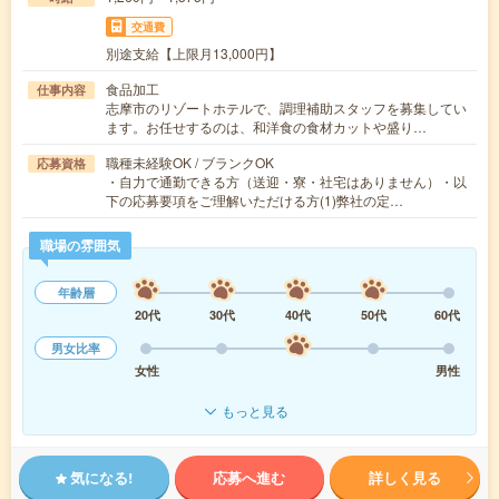
交通費
別途支給【上限月13,000円】
食品加工
仕事内容
志摩市のリゾートホテルで、調理補助スタッフを募集してい
ます。お任せするのは、和洋食の食材カットや盛り…
職種未経験OK / ブランクOK
応募資格
・自力で通勤できる方（送迎・寮・社宅はありません）・以
下の応募要項をご理解いただける方(1)弊社の定…
職場の雰囲気
年齢層
20代
30代
40代
50代
60代
男女比率
女性
男性
もっと見る
気になる!
応募へ進む
詳しく見る