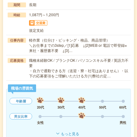
長期
期間
1,087円～1,200円
時給
交通費
規定支給
軽作業（仕分け・ピッキング・検品、商品管理）
仕事内容
＼お仕事までの3step／[1]応募 ↓[2]WEB or 電話で即登録※
来社・履歴書不要 ↓[3]…
職種未経験OK / ブランクOK / パソコンスキル不要 / 英語力不
応募資格
要
・自力で通勤できる方（送迎・寮・社宅はありません）・以
下の応募要項をご理解いただける方(1)弊社の定…
職場の雰囲気
年齢層
20代
30代
40代
50代
60代
男女比率
女性
男性
もっと見る