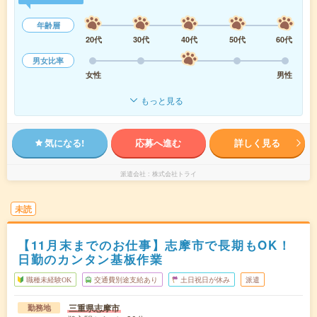
年齢層
20代
30代
40代
50代
60代
男女比率
女性
男性
もっと見る
気になる!
応募へ進む
詳しく見る
派遣会社
株式会社トライ
未読
【11月末までのお仕事】志摩市で長期もOK！
日勤のカンタン基板作業
職種未経験OK
交通費別途支給あり
土日祝日が休み
派遣
三重県志摩市
勤務地