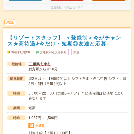
派遣会社
株式会社トライ
未読
【リゾートスタッフ】 ＜登録制＞今がチャン
ス★高待遇♪今だけ・短期◎友達と応募○
職種未経験OK
交通費別途支給あり
派遣
三重県志摩市
勤務地
鵜方駅から車10分
週2日以上、1日5時間以上 シフト自由・自己申告 シフト：週
曜日頻度
2日～5日 1日5時間以上
5：00～22：00（実働5～7.5h）＊勤務時間は勤務地により
時間
異なります
短期
期間
1,087円～1,500円
時給
交通費
別途支給【上限13,000円】