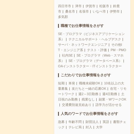
四日市市
津市
伊賀市
松阪市
鈴鹿
市
桑名市
名張市
いなべ市
伊勢市
多気郡
職種でお仕事情報をさがす
SE・プログラマ（ビジネスアプリケーション
系）
テクニカルサポート・ヘルプデスク
サーバ・ネットワークエンジニア
その他I
T・エンジニア系
テスト・評価
PM・PMO
社内SE
SE・プログラマ（Web・スマホ
系）
SE・プログラマ（データベース系）
OAインストラクター・ITインストラクター
こだわりでお仕事情報をさがす
短期
単発
職種未経験OK
10名以上の大
量募集
友だちと一緒の応募OK
在宅・リモ
ートワーク
週2～3日勤務
週4日勤務
土
日祝のみ勤務
残業なし
副業・WワークOK
交通費別途支給あり
語学力が活かせる
人気のワードでお仕事情報をさがす
急募
年齢不問
財団法人
英語
書類チェ
ック
テレビ局
封入
大学