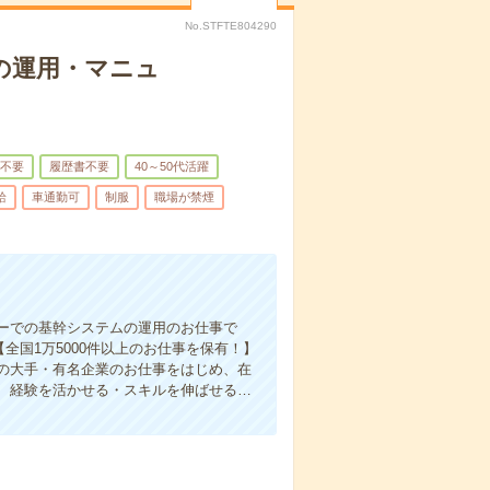
No.STFTE804290
の運用・マニュ
不要
履歴書不要
40～50代活躍
給
車通勤可
制服
職場が禁煙
ーでの基幹システムの運用のお仕事で
【全国1万5000件以上のお仕事を保有！】
の大手・有名企業のお仕事をはじめ、在
、経験を活かせる・スキルを伸ばせる…