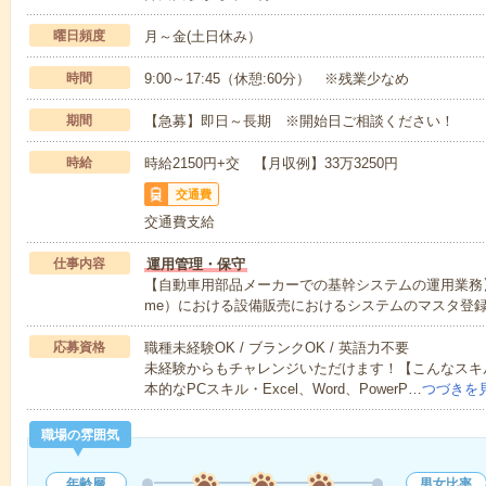
曜日頻度
月～金(土日休み）
時間
9:00～17:45（休憩:60分） ※残業少なめ
期間
【急募】即日～長期 ※開始日ご相談ください！
時給
時給2150円+交 【月収例】33万3250円
交通費
交通費支給
仕事内容
運用管理・保守
【自動車用部品メーカーでの基幹システムの運用業務】
me）における設備販売におけるシステムのマスタ登
応募資格
職種未経験OK / ブランクOK / 英語力不要
未経験からもチャレンジいただけます！【こんなスキ
本的なPCスキル・Excel、Word、PowerP…
つづきを
職場の雰囲気
年齢層
男女比率