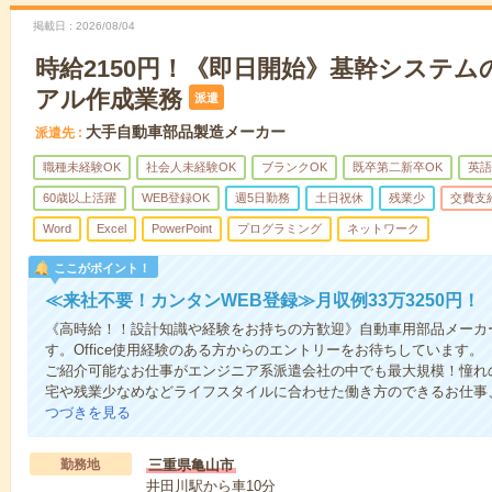
掲載日
2026/08/04
時給2150円！《即日開始》基幹システム
アル作成業務
派遣
大手自動車部品製造メーカー
派遣先
職種未経験OK
社会人未経験OK
ブランクOK
既卒第二新卒OK
英語
60歳以上活躍
WEB登録OK
週5日勤務
土日祝休
残業少
交費支
Word
Excel
PowerPoint
プログラミング
ネットワーク
ここがポイント！
≪来社不要！カンタンWEB登録≫月収例33万3250円！
《高時給！！設計知識や経験をお持ちの方歓迎》自動車用部品メーカ
す。Office使用経験のある方からのエントリーをお待ちしています。
ご紹介可能なお仕事がエンジニア系派遣会社の中でも最大規模！憧れ
宅や残業少なめなどライフスタイルに合わせた働き方のできるお仕事
つづきを見る
勤務地
三重県亀山市
井田川駅から車10分