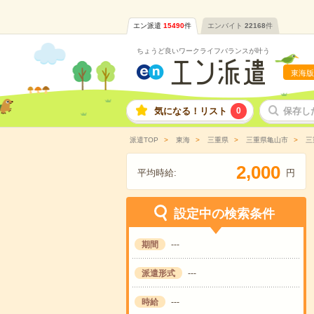
エン派遣
15490
件
エンバイト
22168
件
ちょうど良いワークライフバランスが叶う
東海版
気になる！リスト
0
保存し
派遣TOP
東海
三重県
三重県亀山市
三
,
2
0
0
0
平均時給:
円
設定中の検索条件
期間
---
派遣形式
---
時給
---