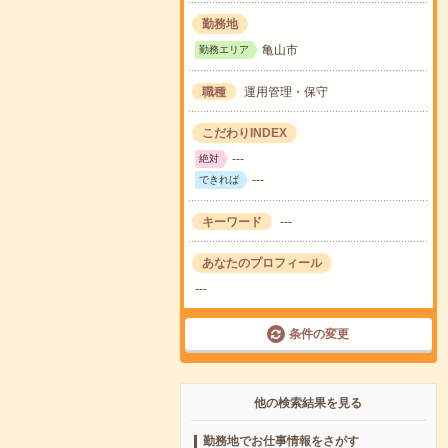
勤務地
亀山市
勤務エリア
職種
運用管理・保守
こだわりINDEX
---
絶対
---
できれば
キーワード
---
あなたのプロフィール
---
条件の変更
他の検索結果を見る
勤務地でお仕事情報をさがす