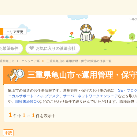
ヘル
エリア変更
た希望条件
お気に入りの派遣会社
重県亀山市 IT・エンジニア系
三重県亀山市 運用管理・保守の派遣の仕事一覧
三重県亀山市
運用管理・保守
で
亀山市の派遣のお仕事情報です。運用管理・保守のお仕事の他に、
SE・プロ
ニカルサポート・ヘルプデスク
、
サーバ・ネットワークエンジニア
などを取り
や、
職種未経験OK
などのこだわり条件で絞り込んでいただけます。職種辞典
1
1
1
件中
～
件を表示中
未読