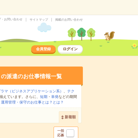
プ・お問い合わせ
サイトマップ
掲載のお問い合わせ
会員登録
ログイン
の派遣のお仕事情報一覧
グラマ（ビジネスアプリケーション系）
、
テク
揃えています。さらに、
短期
・
単発
などの期間
：
運用管理・保守のお仕事とは？とは？
新着順
一括
応募