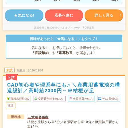
気になる!
応募へ進む
詳しく見る
派遣会社
株式会社ウィルオブ・ワーク FO事業部
興味があったら「★気になる！」をタップ！
「気になる！」を押しておくと、派遣会社から
「面談確約」
や
「応募歓迎」
が届きます！
未読
掲載日
2026/08/07
NEW
CAD初心者や理系卒にも♬＼産業用蓄電池の構
造設計／高時給2300円～＠桔梗が丘
職種未経験OK
交通費別途支給あり
土日祝日が休み
WEB登録OK
派遣
三重県名張市
勤務地
桔梗が丘駅から車5分／名張駅から車10分／伊賀神戸駅から
車13分