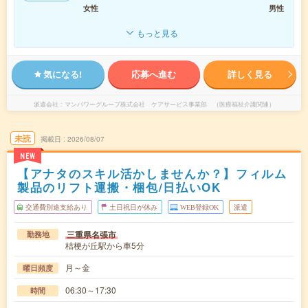
女性
男性
もっと見る
気になる!
応募へ進む
詳しく見る
派遣会社
マンパワーグループ株式会社 ケアサービス事業部 （医療福祉介護関連）
未読
掲載日
2026/08/07
NEW
【アナタのスキル活かしませんか？】フィルム
製品のリフト運搬・梱包/日払いOK
交通費別途支給あり
土日祝日が休み
WEB登録OK
派遣
三重県名張市
勤務地
桔梗が丘駅から車5分
月～金
曜日頻度
06:30～17:30
時間