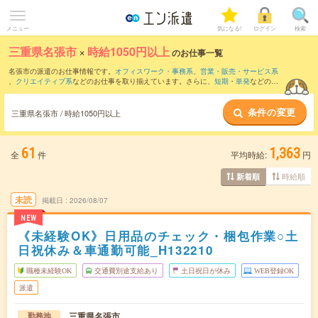
メニュー
気になる!
ログイン
検索
三重県名張市
×
時給1050円以上
のお仕事一覧
名張市の派遣のお仕事情報です。
オフィスワーク・事務系
、
営業・販売・サービス系
、
クリエイティブ系
などのお仕事を取り揃えています。さらに、
短期
・
単発
などの期
間や、
職種未経験OK
などのこだわり条件で絞り込んでいただけます。
条件の変更
時給
1100円以上
・
1800円以上
の求人はこちら
三重県名張市 / 時給1050円以上
当サイトでは法令を遵守し、最低賃金以上の求人のみを掲載しています。
61
1,363
全
件
平均時給:
円
時給順
新着順
未読
掲載日
2026/08/07
NEW
《未経験OK》日用品のチェック・梱包作業○土
日祝休み＆車通勤可能_H132210
職種未経験OK
交通費別途支給あり
土日祝日が休み
WEB登録OK
派遣
三重県名張市
勤務地