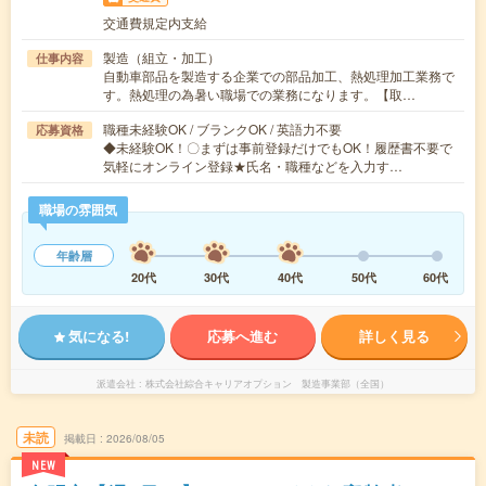
交通費規定内支給
製造（組立・加工）
仕事内容
自動車部品を製造する企業での部品加工、熱処理加工業務で
す。熱処理の為暑い職場での業務になります。【取…
職種未経験OK / ブランクOK / 英語力不要
応募資格
◆未経験OK！〇まずは事前登録だけでもOK！履歴書不要で
気軽にオンライン登録★氏名・職種などを入力す…
職場の雰囲気
年齢層
20代
30代
40代
50代
60代
気になる!
応募へ進む
詳しく見る
派遣会社
株式会社綜合キャリアオプション 製造事業部（全国）
未読
掲載日
2026/08/05
NEW