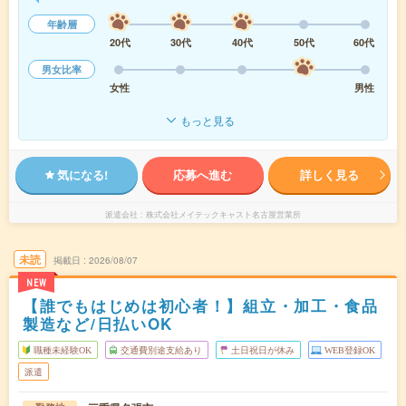
年齢層
20代
30代
40代
50代
60代
男女比率
女性
男性
もっと見る
気になる!
応募へ進む
詳しく見る
派遣会社
株式会社メイテックキャスト名古屋営業所
未読
掲載日
2026/08/07
NEW
【誰でもはじめは初心者！】組立・加工・食品
製造など/日払いOK
職種未経験OK
交通費別途支給あり
土日祝日が休み
WEB登録OK
派遣