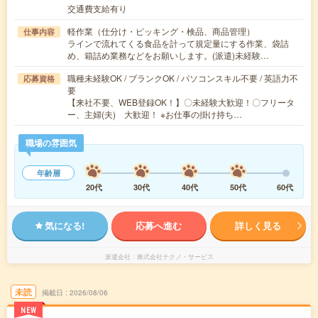
交通費支給有り
軽作業（仕分け・ピッキング・検品、商品管理）
仕事内容
ラインで流れてくる食品を計って規定量にする作業、袋詰
め、箱詰め業務などをお願いします。(派遣)未経験…
職種未経験OK / ブランクOK / パソコンスキル不要 / 英語力不
応募資格
要
【来社不要、WEB登録OK！】〇未経験大歓迎！〇フリータ
ー、主婦(夫) 大歓迎！ ※お仕事の掛け持ち…
職場の雰囲気
年齢層
20代
30代
40代
50代
60代
気になる!
応募へ進む
詳しく見る
派遣会社
株式会社テクノ・サービス
未読
掲載日
2026/08/06
NEW