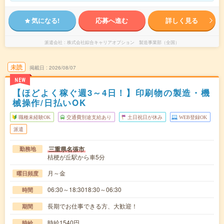
気になる!
応募へ進む
詳しく見る
派遣会社
株式会社綜合キャリアオプション 製造事業部（全国）
未読
掲載日
2026/08/07
NEW
【ほどよく稼ぐ週3～4日！】印刷物の製造・機
械操作/日払いOK
職種未経験OK
交通費別途支給あり
土日祝日が休み
WEB登録OK
派遣
三重県名張市
勤務地
桔梗が丘駅から車5分
月～金
曜日頻度
06:30～18:3018:30～06:30
時間
長期でお仕事できる方、大歓迎！
期間
時給1540円
時給