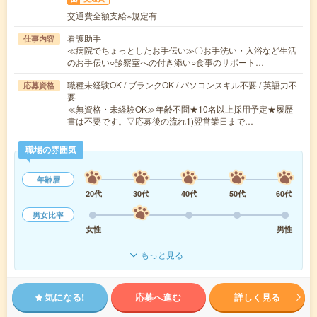
交通費全額支給※規定有
看護助手
仕事内容
≪病院でちょっとしたお手伝い≫〇お手洗い・入浴など生活
のお手伝い○診察室への付き添い○食事のサポート…
職種未経験OK / ブランクOK / パソコンスキル不要 / 英語力不
応募資格
要
≪無資格・未経験OK≫年齢不問★10名以上採用予定★履歴
書は不要です。▽応募後の流れ1)翌営業日まで…
職場の雰囲気
年齢層
20代
30代
40代
50代
60代
男女比率
女性
男性
もっと見る
気になる!
応募へ進む
詳しく見る