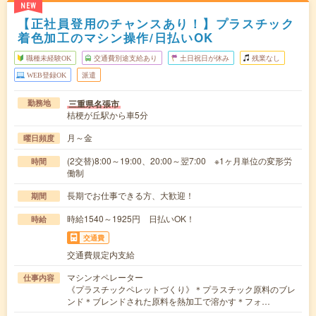
NEW
【正社員登用のチャンスあり！】プラスチック
着色加工のマシン操作/日払いOK
職種未経験OK
交通費別途支給あり
土日祝日が休み
残業なし
WEB登録OK
派遣
三重県名張市
勤務地
桔梗が丘駅から車5分
月～金
曜日頻度
(2交替)8:00～19:00、20:00～翌7:00 ※1ヶ月単位の変形労
時間
働制
長期でお仕事できる方、大歓迎！
期間
時給1540～1925円 日払いOK！
時給
交通費
交通費規定内支給
マシンオペレーター
仕事内容
《プラスチックペレットづくり》＊プラスチック原料のブレ
ンド＊ブレンドされた原料を熱加工で溶かす＊フォ…