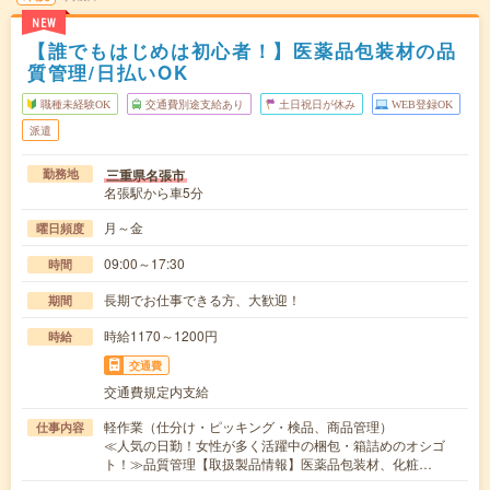
NEW
【誰でもはじめは初心者！】医薬品包装材の品
質管理/日払いOK
職種未経験OK
交通費別途支給あり
土日祝日が休み
WEB登録OK
派遣
三重県名張市
勤務地
名張駅から車5分
月～金
曜日頻度
09:00～17:30
時間
長期でお仕事できる方、大歓迎！
期間
時給1170～1200円
時給
交通費
交通費規定内支給
軽作業（仕分け・ピッキング・検品、商品管理）
仕事内容
≪人気の日勤！女性が多く活躍中の梱包・箱詰めのオシゴ
ト！≫品質管理【取扱製品情報】医薬品包装材、化粧…