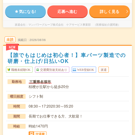
気になる!
応募へ進む
詳しく見る
派遣会社
マンパワーグループ株式会社 ケアサービス事業部 （医療福祉介護関連）
未読
掲載日
2026/08/06
NEW
【誰でもはじめは初心者！】車パーツ製造での
研磨・仕上げ/日払いOK
職種未経験OK
交通費別途支給あり
WEB登録OK
派遣
三重県名張市
勤務地
桔梗が丘駅から徒歩20分
シフト制
曜日頻度
08:30～17:2020:30～05:20
時間
長期でお仕事できる方、大歓迎！
期間
時給1470円
時給
交通費