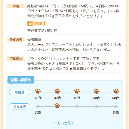
経験者時給1400円～（夜勤時給1750円～）★日収2万5200
時給
円以上★日払い／週払い制度あり（月払いも選べます）※稼
働開始時は手続き完了次第のお支払いとなります。
交通費
交通費支給※規定有
介護関連
仕事内容
老人ホームでケアスタッフをお願いします。・食事やお手洗
いのお手伝い・就寝前の水分補給・利用者さまが安…
ブランクOK / パソコンスキル不要 / 英語力不要
応募資格
介護経験のある方（無資格でもOK！）ブランクOK年齢・学
歴不問★10名以上採用予定★履歴書は不要です…
職場の雰囲気
年齢層
20代
30代
40代
50代
60代
男女比率
女性
男性
もっと見る