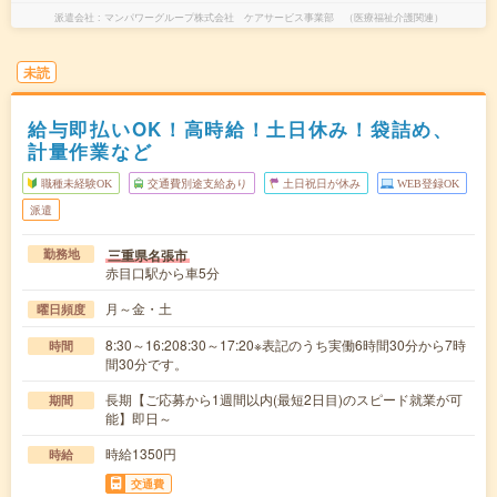
派遣会社
マンパワーグループ株式会社 ケアサービス事業部 （医療福祉介護関連）
未読
給与即払いOK！高時給！土日休み！袋詰め、
計量作業など
職種未経験OK
交通費別途支給あり
土日祝日が休み
WEB登録OK
派遣
三重県名張市
勤務地
赤目口駅から車5分
月～金・土
曜日頻度
8:30～16:208:30～17:20※表記のうち実働6時間30分から7時
時間
間30分です。
長期【ご応募から1週間以内(最短2日目)のスピード就業が可
期間
能】即日～
時給1350円
時給
交通費