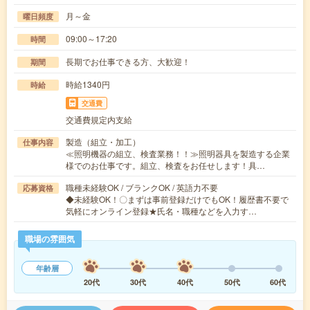
月～金
曜日頻度
09:00～17:20
時間
長期でお仕事できる方、大歓迎！
期間
時給1340円
時給
交通費
交通費規定内支給
製造（組立・加工）
仕事内容
≪照明機器の組立、検査業務！！≫照明器具を製造する企業
様でのお仕事です。組立、検査をお任せします！具…
職種未経験OK / ブランクOK / 英語力不要
応募資格
◆未経験OK！〇まずは事前登録だけでもOK！履歴書不要で
気軽にオンライン登録★氏名・職種などを入力す…
職場の雰囲気
年齢層
20代
30代
40代
50代
60代