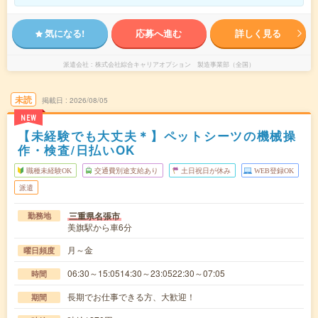
気になる!
応募へ進む
詳しく見る
派遣会社
株式会社綜合キャリアオプション 製造事業部（全国）
未読
掲載日
2026/08/05
NEW
【未経験でも大丈夫＊】ペットシーツの機械操
作・検査/日払いOK
職種未経験OK
交通費別途支給あり
土日祝日が休み
WEB登録OK
派遣
三重県名張市
勤務地
美旗駅から車6分
月～金
曜日頻度
06:30～15:0514:30～23:0522:30～07:05
時間
長期でお仕事できる方、大歓迎！
期間