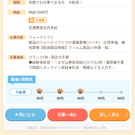
長期でお仕事できる方、大歓迎！
期間
時給1540円
時給
交通費
交通費規定内支給
フォークリフト
仕事内容
製品のフォークリフトでの運搬業務(リーチ)、出荷準備、梱
包業務【取扱製品情報】フィルム製品≪待遇・福…
ブランクOK / 英語力不要
応募資格
◆経験者歓迎！〇まずは事前登録だけでもOK！履歴書不要
で気軽にオンライン登録★氏名・職種などを入力す…
職場の雰囲気
年齢層
20代
30代
40代
50代
60代
気になる!
応募へ進む
詳しく見る
派遣会社
株式会社綜合キャリアオプション 製造事業部（全国）