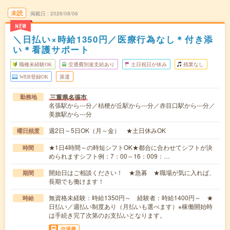
未読
掲載日
2026/08/06
NEW
＼日払い×時給1350円／医療行為なし＊付き添
い＊看護サポート
職種未経験OK
交通費別途支給あり
土日祝日が休み
残業なし
WEB登録OK
派遣
三重県名張市
勤務地
名張駅から---分／桔梗が丘駅から---分／赤目口駅から---分／
美旗駅から---分
週2日～5日OK（月～金） ★土日休みOK
曜日頻度
★1日4時間～の時短シフトOK★都合に合わせてシフトが決
時間
められますシフト例：7：00～16：009：…
開始日はご相談ください！ ★急募 ★職場が気に入れば、
期間
長期でも働けます！
無資格未経験：時給1350円～ 経験者：時給1400円～ ★
時給
日払い／週払い制度あり（月払いも選べます）※稼働開始時
は手続き完了次第のお支払いとなります。
交通費