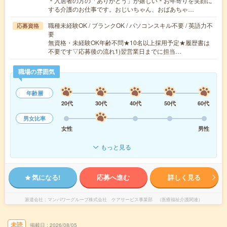
＊入居者の方の「ありがとう」が嬉しい＊お年寄りを笑顔に
する介護のお仕事です。おじいちゃん、おばあちゃ…
職種未経験OK / ブランクOK / パソコンスキル不要 / 英語力不
応募資格
要
無資格・未経験OK年齢不問★10名以上採用予定★履歴書は
不要です▽応募後の流れ1)翌営業日までに担当…
職場の雰囲気
年齢層
20代
30代
40代
50代
60代
男女比率
女性
男性
もっと見る
気になる!
応募へ進む
詳しく見る
派遣会社
マンパワーグループ株式会社 ケアサービス事業部 （医療福祉介護関連）
未読
掲載日
2026/08/05