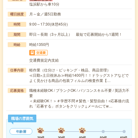
塩浜駅から車10分
月～金／週5日勤務
曜日頻度
9:00～17:30(休憩45分)
時間
即日～長期（3ヶ月以上） 最短で応募開始から1週間！
期間
時給1350円
時給
交通費
交通費規定内支給
軽作業（仕分け・ピッキング・検品、商品管理）
仕事内容
≪日勤×土日祝休み≫時給1400円！！ドラッグストアなどで
よく見かける商品の包装フィルムの検査作業【…
職種未経験OK / ブランクOK / パソコンスキル不要 / 英語力不
応募資格
要
＜未経験OK！＞＃学歴不問＃髪色・髪型自由！○応募後の流
れ「応募する」ボタンをクリック↓メールにてw…
職場の雰囲気
年齢層
20代
30代
40代
50代
60代