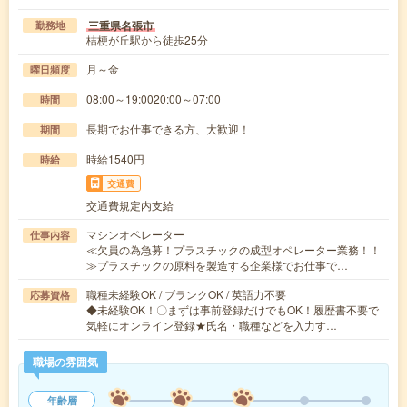
三重県名張市
勤務地
桔梗が丘駅から徒歩25分
月～金
曜日頻度
08:00～19:0020:00～07:00
時間
長期でお仕事できる方、大歓迎！
期間
時給1540円
時給
交通費
交通費規定内支給
マシンオペレーター
仕事内容
≪欠員の為急募！プラスチックの成型オペレーター業務！！
≫プラスチックの原料を製造する企業様でお仕事で…
職種未経験OK / ブランクOK / 英語力不要
応募資格
◆未経験OK！〇まずは事前登録だけでもOK！履歴書不要で
気軽にオンライン登録★氏名・職種などを入力す…
職場の雰囲気
年齢層