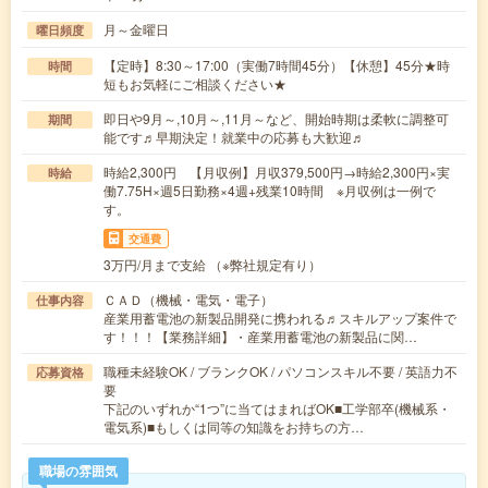
月～金曜日
曜日頻度
【定時】8:30～17:00（実働7時間45分）【休憩】45分★時
時間
短もお気軽にご相談ください★
即日や9月～,10月～,11月～など、開始時期は柔軟に調整可
期間
能です♬早期決定！就業中の応募も大歓迎♬
時給2,300円 【月収例】月収379,500円→時給2,300円×実
時給
働7.75H×週5日勤務×4週+残業10時間 ※月収例は一例で
す。
交通費
3万円/月まで支給 （※弊社規定有り）
ＣＡＤ（機械・電気・電子）
仕事内容
産業用蓄電池の新製品開発に携われる♬スキルアップ案件で
す！！！【業務詳細】・産業用蓄電池の新製品に関…
職種未経験OK / ブランクOK / パソコンスキル不要 / 英語力不
応募資格
要
下記のいずれか“1つ”に当てはまればOK■工学部卒(機械系・
電気系)■もしくは同等の知識をお持ちの方…
職場の雰囲気