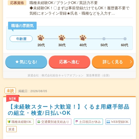
職種未経験OK / ブランクOK / 英語力不要
応募資格
◆未経験OK！〇まずは事前登録だけでもOK！履歴書不要で
気軽にオンライン登録★氏名・職種などを入力す…
職場の雰囲気
年齢層
20代
30代
40代
50代
60代
気になる!
応募へ進む
詳しく見る
派遣会社
株式会社綜合キャリアオプション 製造事業部（全国）
未読
掲載日
2026/08/05
NEW
【未経験スタート大歓迎！】くるま用継手部品
の組立・検査/日払いOK
職種未経験OK
交通費別途支給あり
土日祝日が休み
WEB登録OK
派遣