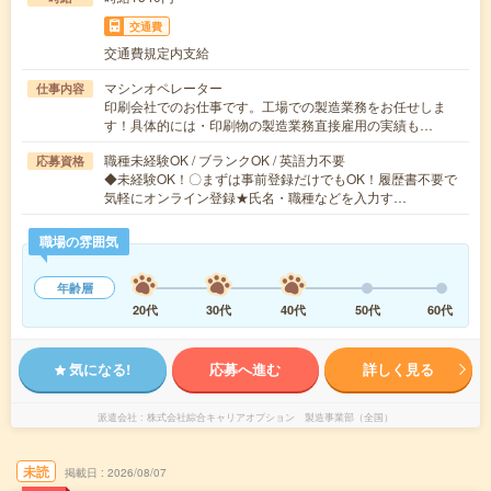
交通費
交通費規定内支給
マシンオペレーター
仕事内容
印刷会社でのお仕事です。工場での製造業務をお任せしま
す！具体的には・印刷物の製造業務直接雇用の実績も…
職種未経験OK / ブランクOK / 英語力不要
応募資格
◆未経験OK！〇まずは事前登録だけでもOK！履歴書不要で
気軽にオンライン登録★氏名・職種などを入力す…
職場の雰囲気
年齢層
20代
30代
40代
50代
60代
気になる!
応募へ進む
詳しく見る
派遣会社
株式会社綜合キャリアオプション 製造事業部（全国）
未読
掲載日
2026/08/07