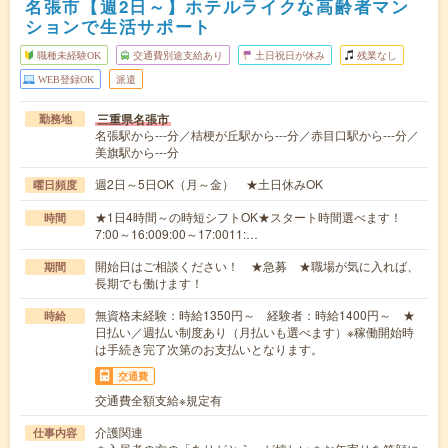
名張市【週2日～】ホテルライクな高齢者マン
ションで生活サポート
職種未経験OK
交通費別途支給あり
土日祝日が休み
残業なし
WEB登録OK
派遣
三重県名張市
勤務地
名張駅から---分／桔梗が丘駅から---分／赤目口駅から---分／
美旗駅から---分
週2日～5日OK（月～金） ★土日休みOK
曜日頻度
★1日4時間～の時短シフトOK★スタート時間選べます！
時間
7:00～16:009:00～17:0011:…
開始日はご相談ください！ ★急募 ★職場が気に入れば、
期間
長期でも働けます！
無資格未経験：時給1350円～ 経験者：時給1400円～ ★
時給
日払い／週払い制度あり（月払いも選べます）※稼働開始時
は手続き完了次第のお支払いとなります。
交通費
交通費全額支給※規定有
介護関連
仕事内容