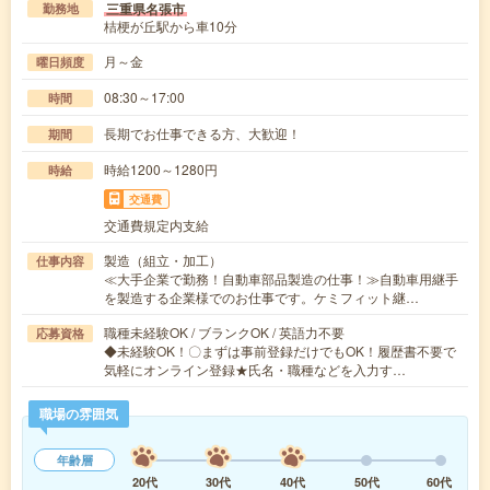
三重県名張市
勤務地
桔梗が丘駅から車10分
月～金
曜日頻度
08:30～17:00
時間
長期でお仕事できる方、大歓迎！
期間
時給1200～1280円
時給
交通費
交通費規定内支給
製造（組立・加工）
仕事内容
≪大手企業で勤務！自動車部品製造の仕事！≫自動車用継手
を製造する企業様でのお仕事です。ケミフィット継…
職種未経験OK / ブランクOK / 英語力不要
応募資格
◆未経験OK！〇まずは事前登録だけでもOK！履歴書不要で
気軽にオンライン登録★氏名・職種などを入力す…
職場の雰囲気
年齢層
20代
30代
40代
50代
60代