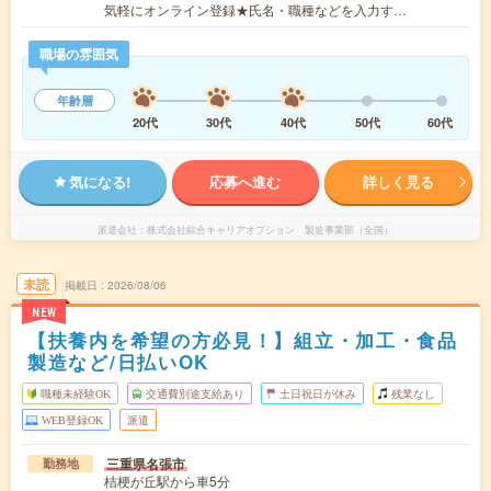
気軽にオンライン登録★氏名・職種などを入力す…
職場の雰囲気
年齢層
20代
30代
40代
50代
60代
気になる!
応募へ進む
詳しく見る
派遣会社
株式会社綜合キャリアオプション 製造事業部（全国）
未読
掲載日
2026/08/06
NEW
【扶養内を希望の方必見！】組立・加工・食品
製造など/日払いOK
職種未経験OK
交通費別途支給あり
土日祝日が休み
残業なし
WEB登録OK
派遣
三重県名張市
勤務地
桔梗が丘駅から車5分