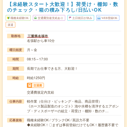
【未経験スタート大歓迎！】荷受け・棚卸・数
のチェック・箱の積み下ろし/日払いOK
職種未経験OK
交通費別途支給あり
土日祝日が休み
WEB登録OK
派遣
三重県名張市
勤務地
名張駅から車10分
月～金
曜日頻度
08:15～17:00
時間
長期でお仕事できる方、大歓迎！
期間
時給1250円
時給
交通費
交通費規定内支給
軽作業（仕分け・ピッキング・検品、商品管理）
仕事内容
《ホース製品製造のオシゴト》池や水槽を清浄するエアポン
プ・ディスポーザーの組立・荷受け・棚卸・数のチ…
職種未経験OK / ブランクOK / 英語力不要
応募資格
◆未経験OK！〇まずは事前登録だけでもOK！履歴書不要で