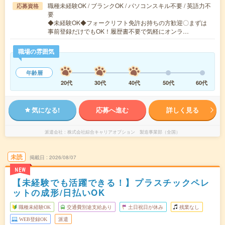
職種未経験OK / ブランクOK / パソコンスキル不要 / 英語力不
応募資格
要
◆未経験OK◆フォークリフト免許お持ちの方歓迎〇まずは
事前登録だけでもOK！履歴書不要で気軽にオンラ…
職場の雰囲気
年齢層
20代
30代
40代
50代
60代
気になる!
応募へ進む
詳しく見る
派遣会社
株式会社綜合キャリアオプション 製造事業部（全国）
未読
掲載日
2026/08/07
NEW
【未経験でも活躍できる！】プラスチックペレ
ットの成形/日払いOK
職種未経験OK
交通費別途支給あり
土日祝日が休み
残業なし
WEB登録OK
派遣