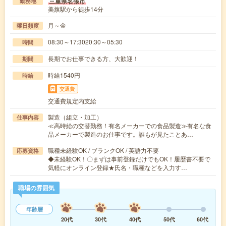
三重県名張市
勤務地
美旗駅から徒歩14分
月～金
曜日頻度
08:30～17:3020:30～05:30
時間
長期でお仕事できる方、大歓迎！
期間
時給1540円
時給
交通費
交通費規定内支給
製造（組立・加工）
仕事内容
≪高時給の交替勤務！有名メーカーでの食品製造≫有名な食
品メーカーで製造のお仕事です。誰もが見たことあ…
職種未経験OK / ブランクOK / 英語力不要
応募資格
◆未経験OK！〇まずは事前登録だけでもOK！履歴書不要で
気軽にオンライン登録★氏名・職種などを入力す…
職場の雰囲気
年齢層
20代
30代
40代
50代
60代