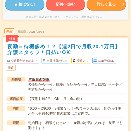
気になる!
応募へ進む
詳しく見る
派遣会社
株式会社綜合キャリアオプション 製造事業部（全国）
未読
掲載日
2026/08/06
NEW
夜勤＝待機多め！？【週2日で月収20.1万円】
介護スタッフ＊日払いOK!
交通費別途支給あり
土日祝日が休み
残業なし
WEB登録OK
派遣
三重県名張市
勤務地
名張駅から---分／桔梗が丘駅から---分／赤目口駅から---分／
美旗駅から---分
【夜勤】週2日～OK（月～金の間）
曜日頻度
16:00～翌9:00 ※残業なし！※Wワークの場合、他のお仕事
時間
と合わせ週40時間超の就業はご案内で…
開始日はご相談ください！ ★職場が気に入れば、長期でも
期間
働けます！