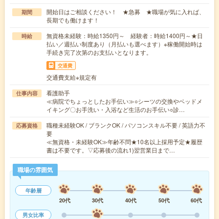
開始日はご相談ください！ ★急募 ★職場が気に入れば、
期間
長期でも働けます！
無資格未経験：時給1350円～ 経験者：時給1400円～★日
時給
払い／週払い制度あり（月払いも選べます）※稼働開始時は
手続き完了次第のお支払いとなります。
交通費
交通費支給※規定有
看護助手
仕事内容
≪病院でちょっとしたお手伝い≫○シーツの交換やベッドメ
イキング〇お手洗い・入浴など生活のお手伝い○診…
職種未経験OK / ブランクOK / パソコンスキル不要 / 英語力不
応募資格
要
≪無資格・未経験OK≫年齢不問★10名以上採用予定★履歴
書は不要です。▽応募後の流れ1)翌営業日まで…
職場の雰囲気
年齢層
20代
30代
40代
50代
60代
男女比率