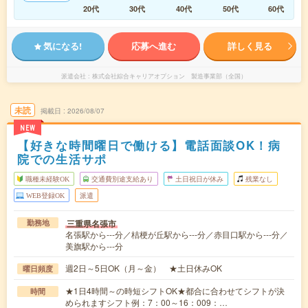
20代
30代
40代
50代
60代
気になる!
応募へ進む
詳しく見る
派遣会社
株式会社綜合キャリアオプション 製造事業部（全国）
未読
掲載日
2026/08/07
NEW
【好きな時間曜日で働ける】電話面談OK！病
院での生活サポ
職種未経験OK
交通費別途支給あり
土日祝日が休み
残業なし
WEB登録OK
派遣
三重県名張市
勤務地
名張駅から---分／桔梗が丘駅から---分／赤目口駅から---分／
美旗駅から---分
週2日～5日OK（月～金） ★土日休みOK
曜日頻度
★1日4時間～の時短シフトOK★都合に合わせてシフトが決
時間
められますシフト例：7：00～16：009：…