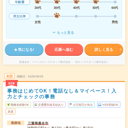
年齢層
20代
30代
40代
50代
60代
男女比率
女性
男性
もっと見る
気になる!
応募へ進む
詳しく見る
派遣会社
パーソルテンプスタッフ株式会社 （旧テンプスタッフ株式会社）
未読
掲載日
2026/08/05
NEW
事務はじめてOK！電話なし＆マイペース！入
力とチェックの事務
職種未経験OK
交通費別途支給あり
土日祝日が休み
WEB登録OK
派遣
三重県桑名市
勤務地
伊勢朝日駅から車12分／桑名駅から車15分