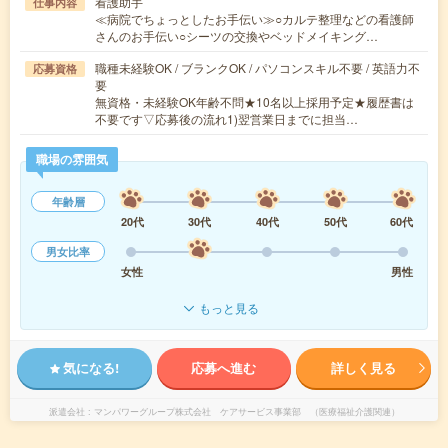
看護助手
仕事内容
≪病院でちょっとしたお手伝い≫○カルテ整理などの看護師
さんのお手伝い○シーツの交換やベッドメイキング…
職種未経験OK / ブランクOK / パソコンスキル不要 / 英語力不
応募資格
要
無資格・未経験OK年齢不問★10名以上採用予定★履歴書は
不要です▽応募後の流れ1)翌営業日までに担当…
職場の雰囲気
年齢層
20代
30代
40代
50代
60代
男女比率
女性
男性
もっと見る
気になる!
応募へ進む
詳しく見る
派遣会社
マンパワーグループ株式会社 ケアサービス事業部 （医療福祉介護関連）