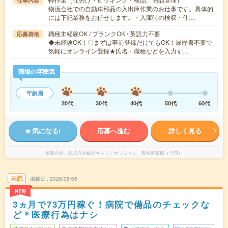
仕事内容
物流会社での自動車部品の入出庫作業のお仕事です。具体的
には下記業務をお任せします。・入庫時の検収・仕…
職種未経験OK / ブランクOK / 英語力不要
応募資格
◆未経験OK！〇まずは事前登録だけでもOK！履歴書不要で
気軽にオンライン登録★氏名・職種などを入力す…
職場の雰囲気
年齢層
20代
30代
40代
50代
60代
気になる!
応募へ進む
詳しく見る
派遣会社
株式会社綜合キャリアオプション 製造事業部（全国）
未読
掲載日
2026/08/05
NEW
3ヵ月で73万円稼ぐ！病院で備品のチェックな
ど＊医療行為はナシ