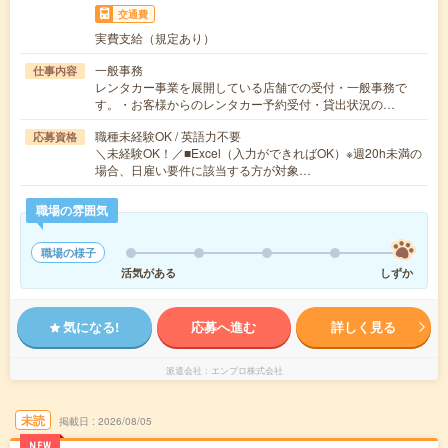
交通費
実費支給（規定あり）
一般事務
仕事内容
レンタカー事業を展開している店舗での受付・一般事務で
す。・お客様からのレンタカー予約受付・貸出状況の…
職種未経験OK / 英語力不要
応募資格
＼未経験OK！／■Excel（入力ができればOK）※週20h未満の
場合、日雇い要件に該当する方が対象…
職場の雰囲気
職場の様子
活気がある
しずか
気になる!
応募へ進む
詳しく見る
派遣会社
エンプロ株式会社
未読
掲載日
2026/08/05
NEW