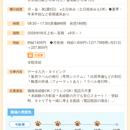
月～金・祝(週5日) ※土日休み（土日祝休みもOK）◆夏季・
曜日頻度
年末年始など長期連休あり
08:30～17:30(実働8時間 休憩1時間)
時間
2026年09月上旬～長期 ※9月～！
期間
時給1400円 ◆月収例：時給1,400円×1日7.75時間×月21日
時給
＝227,850円
交通費
全額支給
データ入力・タイピング
仕事内容
＊集荷ラベルの発行（専用システム）＊出荷準備などの対応
＊帳票の作成（フォーマットあり）＊ラベル発行時…
職種未経験OK / ブランクOK / 英語力不要
応募資格
＊未経験の方歓迎＊未経験の方でも安心スタート！・登録
時、キャリアを一緒に考える面談（電話面談の場合）…
職場の雰囲気
年齢層