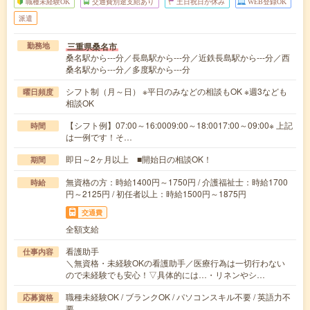
職種未経験OK
交通費別途支給あり
土日祝日が休み
WEB登録OK
派遣
三重県桑名市
勤務地
桑名駅から---分／長島駅から---分／近鉄長島駅から---分／西
桑名駅から---分／多度駅から---分
シフト制（月～日） ※平日のみなどの相談もOK ※週3なども
曜日頻度
相談OK
【シフト例】07:00～16:0009:00～18:0017:00～09:00※ 上記
時間
は一例です！そ…
即日～2ヶ月以上 ■開始日の相談OK！
期間
無資格の方：時給1400円～1750円 / 介護福祉士：時給1700
時給
円～2125円 / 初任者以上：時給1500円～1875円
交通費
全額支給
看護助手
仕事内容
＼無資格・未経験OKの看護助手／医療行為は一切行わない
ので未経験でも安心！▽具体的には…・リネンやシ…
職種未経験OK / ブランクOK / パソコンスキル不要 / 英語力不
応募資格
要