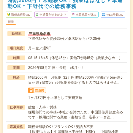
勤OK＊下野代での総務事務
職種未経験OK
交通費別途支給あり
土日祝日が休み
WEB登録OK
派遣
三重県桑名市
勤務地
下野代駅から徒歩25分／桑名駅からバス25分
月～金／週5日
曜日頻度
08:15-16:45（休憩45分）実働7時間45分（残業少なめ！）
時間
2026年08月21日～長期 ※8月～！
期間
時給2000円 月収例 32万円 時給2000円×実働7h45m×週5
時給
日×4週+残業5h ※月収例を保証するものではありません。
交通費
1ヶ月3万円を上限として実費支給
総務・人事・労務
仕事内容
採用部門での事務※本社が台湾のため、中国語使用頻度高め
です・採用に関する業務（書類管理、応募データ管…
職種未経験OK / ブランクOK / 英語力不要
応募資格
【歓迎/スキル】中国漢語水平考試（HSK）、中国語検定