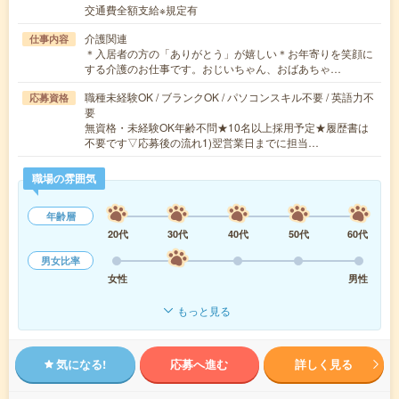
交通費全額支給※規定有
介護関連
仕事内容
＊入居者の方の「ありがとう」が嬉しい＊お年寄りを笑顔に
する介護のお仕事です。おじいちゃん、おばあちゃ…
職種未経験OK / ブランクOK / パソコンスキル不要 / 英語力不
応募資格
要
無資格・未経験OK年齢不問★10名以上採用予定★履歴書は
不要です▽応募後の流れ1)翌営業日までに担当…
職場の雰囲気
年齢層
20代
30代
40代
50代
60代
男女比率
女性
男性
もっと見る
気になる!
応募へ進む
詳しく見る