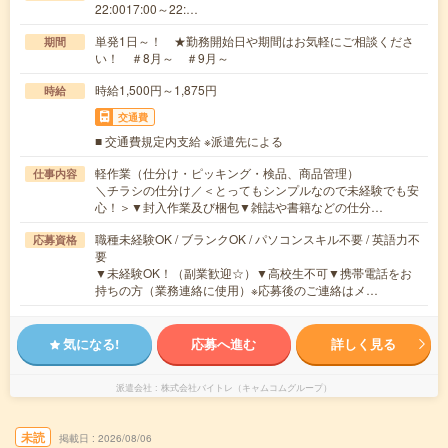
22:0017:00～22:…
単発1日～！ ★勤務開始日や期間はお気軽にご相談くださ
期間
い！ ＃8月～ ＃9月～
時給1,500円～1,875円
時給
交通費
■ 交通費規定内支給 ※派遣先による
軽作業（仕分け・ピッキング・検品、商品管理）
仕事内容
＼チラシの仕分け／＜とってもシンプルなので未経験でも安
心！＞▼封入作業及び梱包▼雑誌や書籍などの仕分…
職種未経験OK / ブランクOK / パソコンスキル不要 / 英語力不
応募資格
要
▼未経験OK！（副業歓迎☆）▼高校生不可▼携帯電話をお
持ちの方（業務連絡に使用）※応募後のご連絡はメ…
気になる!
応募へ進む
詳しく見る
派遣会社
株式会社バイトレ（キャムコムグループ）
未読
掲載日
2026/08/06