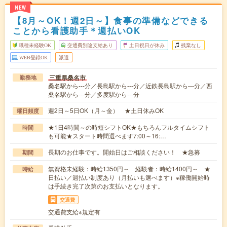
NEW
【8月～OK！週2日～】食事の準備などできる
ことから看護助手＊週払いOK
職種未経験OK
交通費別途支給あり
土日祝日が休み
残業なし
WEB登録OK
派遣
三重県桑名市
勤務地
桑名駅から---分／長島駅から---分／近鉄長島駅から---分／西
桑名駅から---分／多度駅から---分
週2日～5日OK（月～金） ★土日休みOK
曜日頻度
★1日4時間～の時短シフトOK★もちろんフルタイムシフト
時間
も可能★スタート時間選べます7:00～16:…
長期のお仕事です。開始日はご相談ください！ ★急募
期間
無資格未経験：時給1350円～ 経験者：時給1400円～ ★
時給
日払い／週払い制度あり（月払いも選べます）※稼働開始時
は手続き完了次第のお支払いとなります。
交通費
交通費支給※規定有