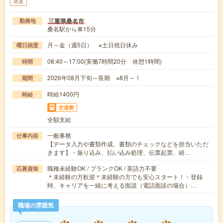
派遣
三重県桑名市
勤務地
桑名駅から車15分
月～金（週5日） ※土日祝日休み
曜日頻度
08:40～17:00(実働7時間20分 休憩1時間)
時間
2026年08月下旬～長期 ※8月～！
期間
時給1400円
時給
交通費
全額支給
一般事務
仕事内容
【データ入力や書類作成、書類のチェックなどを担当いただ
きます】・振り込み、払い込み処理、伝票起票、経…
職種未経験OK / ブランクOK / 英語力不要
応募資格
＊未経験の方歓迎＊未経験の方でも安心スタート！・登録
時、キャリアを一緒に考える面談（電話面談の場合）…
職場の雰囲気