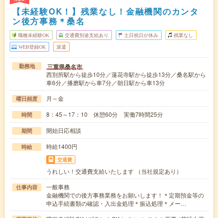
【未経験OK！】残業なし！金融機関のカンタ
ン後方事務＊桑名
職種未経験OK
交通費別途支給あり
土日祝日が休み
残業なし
WEB登録OK
派遣
三重県桑名市
勤務地
西別所駅から徒歩10分／蓮花寺駅から徒歩13分／桑名駅から
車6分／播磨駅から車7分／朝日駅から車13分
月～金
曜日頻度
8：45～17：10 休憩60分 実働7時間25分
時間
開始日応相談
期間
時給1400円
時給
交通費
うれしい！交通費支給いたします （当社規定あり）
一般事務
仕事内容
金融機関での後方事務業務をお願いします！＊定期預金等の
申込手続書類の確認・入出金処理＊振込処理＊メー…