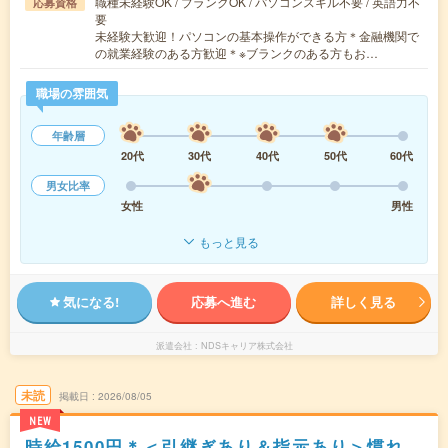
職種未経験OK / ブランクOK / パソコンスキル不要 / 英語力不
応募資格
要
未経験大歓迎！パソコンの基本操作ができる方＊金融機関で
の就業経験のある方歓迎＊※ブランクのある方もお…
職場の雰囲気
年齢層
20代
30代
40代
50代
60代
男女比率
女性
男性
もっと見る
気になる!
応募へ進む
詳しく見る
派遣会社
NDSキャリア株式会社
未読
掲載日
2026/08/05
NEW
時給1500円＊＜引継ぎあり＆指示あり＞慣れ