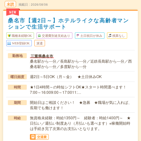
未読
掲載日
2026/08/06
NEW
桑名市【週2日～】ホテルライクな高齢者マン
ションで生活サポート
職種未経験OK
交通費別途支給あり
土日祝日が休み
残業なし
WEB登録OK
派遣
三重県桑名市
勤務地
桑名駅から---分／長島駅から---分／近鉄長島駅から---分／西
桑名駅から---分／多度駅から---分
週2日～5日OK（月～金） ★土日休みOK
曜日頻度
★1日4時間～の時短シフトOK★スタート時間選べます！
時間
7:00～16:009:00～17:0011:…
開始日はご相談ください！ ★急募 ★職場が気に入れば、
期間
長期でも働けます！
無資格未経験：時給1350円～ 経験者：時給1400円～ ★
時給
日払い／週払い制度あり（月払いも選べます）※稼働開始時
は手続き完了次第のお支払いとなります。
交通費