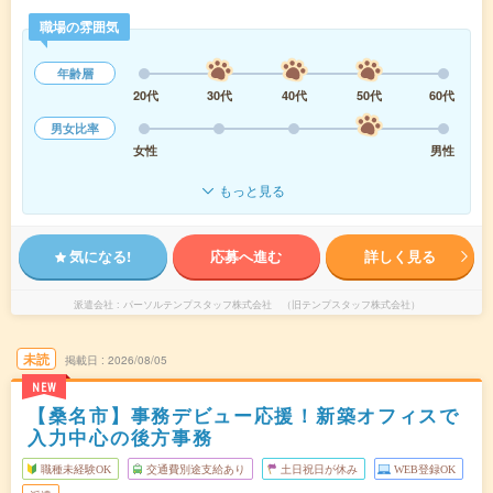
職場の雰囲気
年齢層
20代
30代
40代
50代
60代
男女比率
女性
男性
もっと見る
気になる!
応募へ進む
詳しく見る
派遣会社
パーソルテンプスタッフ株式会社 （旧テンプスタッフ株式会社）
未読
掲載日
2026/08/05
NEW
【桑名市】事務デビュー応援！新築オフィスで
入力中心の後方事務
職種未経験OK
交通費別途支給あり
土日祝日が休み
WEB登録OK