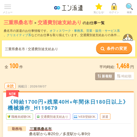
メニュー
気になる!
ログイン
検索
三重県桑名市
×
交通費別途支給あり
のお仕事一覧
桑名市の派遣のお仕事情報です。
オフィスワーク・事務系
、
営業・販売・サービス系
、
クリエイティブ系
などのお仕事を取り揃えています。交通費別途支給ありの条件の
他に、
職種未経験OK
、
友だちと一緒の応募OK
、
10名以上の大量募集
などのこだわり
条件も取り揃えています。
条件の変更
三重県桑名市 / 交通費別途支給あり
100
1,468
全
件
平均時給:
円
時給順
新着順
未読
掲載日
2026/08/07
NEW
《時給1700円×残業40H×年間休日180日以上》
機械操作_H119679
職種未経験OK
交通費別途支給あり
WEB登録OK
派遣
三重県桑名市
勤務地
桑名駅から車20分／多度駅から車9分