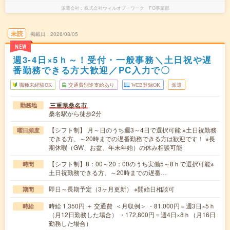
派遣会社
株式会社ウィルオブ・ワーク FO事業部
未読
掲載日
2026/08/05
NEW
週3-4日×5ｈ～！受付・一般事務＼土日祝や遅
番勤務できる方大歓迎／PC入力で〇
職種未経験OK
交通費別途支給あり
WEB登録OK
派遣
三重県桑名市
勤務地
桑名駅から徒歩2分
【シフト制】 月～日のうち週3～4日で選択可能 ※土日祝勤務
曜日頻度
できる方、～20時までの遅番勤務できる方は歓迎です！ ※長
期休暇（GW、お盆、年末年始）の休み相談可能
【シフト制】8：00～20：00のうち実働5～8ｈで選択可能※
時間
土日祝勤務できる方、～20時までの遅番…
即日～長期予定（3ヶ月更新） ※開始日相談可
期間
時給 1,350円 ＋ 交通費 ＜月収例＞ ・81,000円＝週3日×5ｈ
時給
（月12日勤務した場合） ・172,800円＝週4日×8ｈ（月16日
勤務した場合）