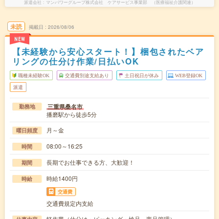
派遣会社
マンパワーグループ株式会社 ケアサービス事業部 （医療福祉介護関連）
未読
掲載日
2026/08/06
NEW
【未経験から安心スタート！】梱包されたベア
リングの仕分け作業/日払いOK
職種未経験OK
交通費別途支給あり
土日祝日が休み
WEB登録OK
派遣
三重県桑名市
勤務地
播磨駅から徒歩5分
月～金
曜日頻度
08:00～16:25
時間
長期でお仕事できる方、大歓迎！
期間
時給1400円
時給
交通費
交通費規定内支給
軽作業（仕分け・ピッキング・検品、商品管理）