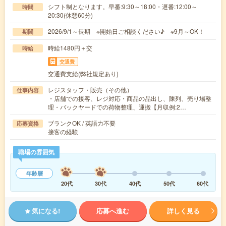
シフト制となります。早番:9:30～18:00・遅番:12:00～
時間
20:30(休憩60分)
2026/9/1～長期 ※開始日ご相談ください♪ ※9月～OK！
期間
時給1480円＋交
時給
交通費
交通費支給(弊社規定あり)
レジスタッフ・販売（その他）
仕事内容
・店舗での接客、レジ対応・商品の品出し、陳列、売り場整
理・バックヤードでの荷物整理、運搬【月収例:2…
ブランクOK / 英語力不要
応募資格
接客の経験
職場の雰囲気
年齢層
20代
30代
40代
50代
60代
気になる!
応募へ進む
詳しく見る