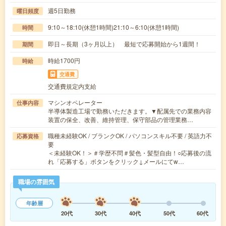
週5日勤務
曜日頻度
9:10～18:10(休憩1時間)21:10～6:10(休憩1時間)
時間
即日～長期（3ヶ月以上） 最短で応募開始から1週間！
期間
時給1700円
時給
交通費
交通費規定内支給
マシンオペレーター
仕事内容
半導体製造工場で勤務いただきます。▼配属先での業務内容
装置の保全、改善、維持管理、保守部品の管理業務…
職種未経験OK / ブランクOK / パソコンスキル不要 / 英語力不
応募資格
要
＜未経験OK！＞＃学歴不問＃髪色・髪型自由！○応募後の流
れ「応募する」ボタンをクリック↓メールにてw…
職場の雰囲気
年齢層
20代
30代
40代
50代
60代