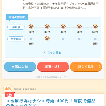
＼無資格＊未経験OK／★年齢不問・ブランクOK★履歴書不
要・来社不要（電話登録OK）★社会保険完備＼…
職場の雰囲気
年齢層
20代
30代
40代
50代
60代
男女比率
女性
男性
もっと見る
気になる!
応募へ進む
詳しく見る
派遣会社
株式会社ニッソーネット
未読
掲載日
2026/08/05
NEW
＜医療行為はナシ＞時給1400円！病院で備品
のチェックなど