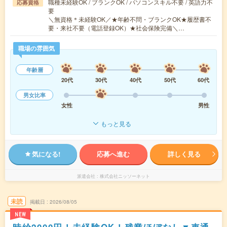
職種未経験OK / ブランクOK / パソコンスキル不要 / 英語力不
応募資格
要
＼無資格＊未経験OK／★年齢不問・ブランクOK★履歴書不
要・来社不要（電話登録OK）★社会保険完備＼…
職場の雰囲気
年齢層
20代
30代
40代
50代
60代
男女比率
女性
男性
もっと見る
気になる!
応募へ進む
詳しく見る
派遣会社
株式会社ニッソーネット
未読
掲載日
2026/08/05
NEW
時給2000円！未経験OK！残業ほぼなし▼車通