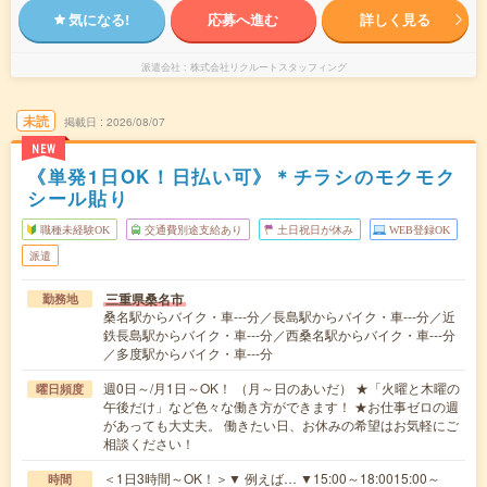
気になる!
応募へ進む
詳しく見る
派遣会社
株式会社リクルートスタッフィング
未読
掲載日
2026/08/07
NEW
《単発1日OK！日払い可》＊チラシのモクモク
シール貼り
職種未経験OK
交通費別途支給あり
土日祝日が休み
WEB登録OK
派遣
三重県桑名市
勤務地
桑名駅からバイク・車---分／長島駅からバイク・車---分／近
鉄長島駅からバイク・車---分／西桑名駅からバイク・車---分
／多度駅からバイク・車---分
週0日～/月1日～OK！ （月～日のあいだ） ★「火曜と木曜の
曜日頻度
午後だけ」など色々な働き方ができます！ ★お仕事ゼロの週
があっても大丈夫。 働きたい日、お休みの希望はお気軽にご
相談ください！
＜1日3時間～OK！＞▼ 例えば… ▼15:00～18:0015:00～
時間