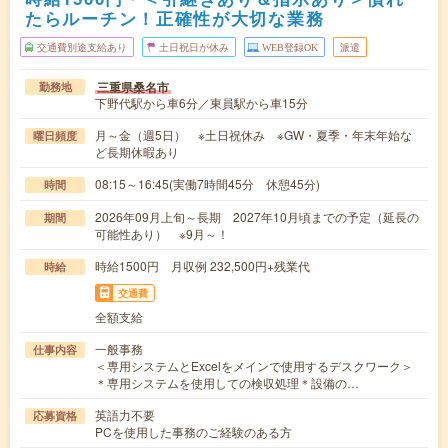
たらルーチン！正確性が大切な業務
交通費別途支給あり
土日祝日が休み
WEB登録OK
派遣
三重県桑名市
勤務地
下野代駅から車6分／東員駅から車15分
月～金（週5日） ※土日祝休み ※GW・夏季・年末年始な
曜日頻度
ど長期休暇あり
08:15～16:45(実働7時間45分 休憩45分)
時間
2026年09月上旬～長期 2027年10月頃までの予定（延長の
期間
可能性あり） ※9月～！
時給1500円 月収例 232,500円+残業代
時給
交通費
全額支給
一般事務
仕事内容
＜専用システムとExcelをメインで使用するデスクワーク＞
＊専用システムを使用しての検収処理＊設備の…
英語力不要
応募資格
PCを使用した事務のご経験のある方