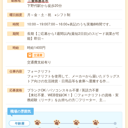
三重県桑名市
勤務地
下野代駅から徒歩20分
月～金・土・祝 ※シフト制
曜日頻度
10:00～19:007:00～16:00※表記のうち実働8時間です。
時間
長期【ご応募から1週間以内(最短2日目)のスピード就業が可
期間
能】即日～
時給1400円
時給
交通費
交通費支給有り
フォークリフト
仕事内容
フォークリフトを使用して、メーカーから届いたドラッグス
トア向けの生活雑貨・日用品等を倉庫へ運搬する作…
ブランクOK / パソコンスキル不要 / 英語力不要
応募資格
【来社不要、WEB登録OK！】〇フォークリフトの資格・実
務経験（リーチ）をお持ちの方〇フリーター、主…
職場の雰囲気
年齢層