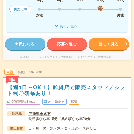
20代
30代
40代
50代
60代
男女比率
女性
男性
もっと見る
気になる!
応募へ進む
詳しく見る
派遣会社
パーソルテンプスタッフ株式会社 （旧テンプスタッフ株式会社）
未読
掲載日
2026/08/05
NEW
【週4日～OK！】雑貨店で販売スタッフ／シフ
ト制〇研修あり！
交通費別途支給あり
WEB登録OK
派遣
三重県桑名市
勤務地
長島駅から車15分／桑名駅から車20分
日・月・火・水・木・金・土のうち週５日
曜日頻度