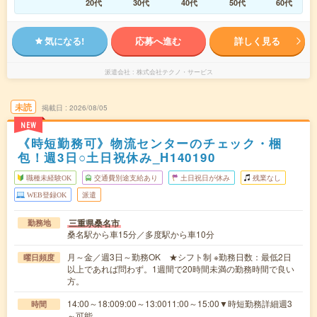
20代
30代
40代
50代
60代
気になる!
応募へ進む
詳しく見る
派遣会社
株式会社テクノ・サービス
未読
掲載日
2026/08/05
NEW
《時短勤務可》物流センターのチェック・梱
包！週3日○土日祝休み_H140190
職種未経験OK
交通費別途支給あり
土日祝日が休み
残業なし
WEB登録OK
派遣
三重県桑名市
勤務地
桑名駅から車15分／多度駅から車10分
月～金／週3日～勤務OK ★シフト制 ※勤務日数：最低2日
曜日頻度
以上であれば問わず。1週間で20時間未満の勤務時間で良い
方。
14:00～18:009:00～13:0011:00～15:00▼時短勤務詳細週3
時間
～可能