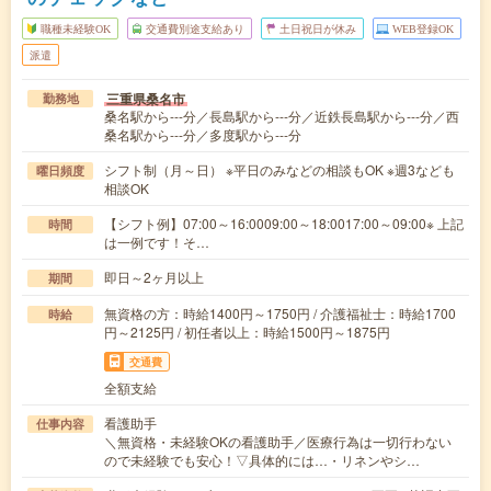
職種未経験OK
交通費別途支給あり
土日祝日が休み
WEB登録OK
派遣
三重県桑名市
勤務地
桑名駅から---分／長島駅から---分／近鉄長島駅から---分／西
桑名駅から---分／多度駅から---分
シフト制（月～日） ※平日のみなどの相談もOK ※週3なども
曜日頻度
相談OK
【シフト例】07:00～16:0009:00～18:0017:00～09:00※ 上記
時間
は一例です！そ…
即日～2ヶ月以上
期間
無資格の方：時給1400円～1750円 / 介護福祉士：時給1700
時給
円～2125円 / 初任者以上：時給1500円～1875円
交通費
全額支給
看護助手
仕事内容
＼無資格・未経験OKの看護助手／医療行為は一切行わない
ので未経験でも安心！▽具体的には…・リネンやシ…