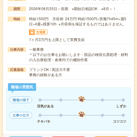
2026年08月25日～長期 ※開始日相談OK ※8月～！
期間
時給1500円 月収例 24万円 時給1500円×実働7h45m×週5
時給
日×4週+残業10h ※月収例を保証するものではありません。
交通費
1ヶ月3万円を上限として実費支給
一般事務
仕事内容
＊以下のお仕事をお願いします・部品の検収伝票処理・材料
の入出庫処理・倉庫内での棚卸作業
ブランクOK / 英語力不要
応募資格
事務の経験がある方
職場の雰囲気
職場の様子
活気がある
しずか
仕事の仕方
テキパキ
コツコツ