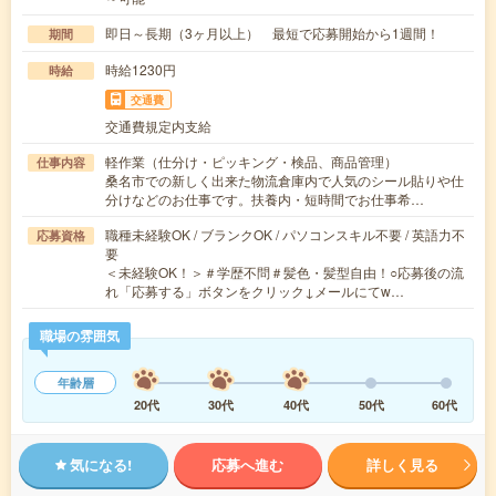
即日～長期（3ヶ月以上） 最短で応募開始から1週間！
期間
時給1230円
時給
交通費
交通費規定内支給
軽作業（仕分け・ピッキング・検品、商品管理）
仕事内容
桑名市での新しく出来た物流倉庫内で人気のシール貼りや仕
分けなどのお仕事です。扶養内・短時間でお仕事希…
職種未経験OK / ブランクOK / パソコンスキル不要 / 英語力不
応募資格
要
＜未経験OK！＞＃学歴不問＃髪色・髪型自由！○応募後の流
れ「応募する」ボタンをクリック↓メールにてw…
職場の雰囲気
年齢層
20代
30代
40代
50代
60代
気になる!
応募へ進む
詳しく見る