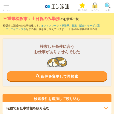
メニュー
気になる!
ログイン
検索
三重県松阪市
×
土日祝のみ勤務
のお仕事一覧
松阪市の派遣のお仕事情報です。
オフィスワーク・事務系
、
営業・販売・サービス系
、
クリエイティブ系
などのお仕事を取り揃えています。土日祝のみ勤務の条件の他
に、
交通費別途支給あり
、
職種未経験OK
、
友だちと一緒の応募OK
などのこだわり条
件も取り揃えています。
検索した条件に合う
お仕事がありませんでした
条件を変更して再検索
検索条件を追加して絞り込む
職種
でお仕事情報を絞り込む