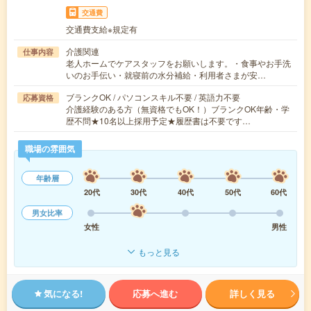
交通費
交通費支給※規定有
介護関連
仕事内容
老人ホームでケアスタッフをお願いします。・食事やお手洗
いのお手伝い・就寝前の水分補給・利用者さまが安…
ブランクOK / パソコンスキル不要 / 英語力不要
応募資格
介護経験のある方（無資格でもOK！）ブランクOK年齢・学
歴不問★10名以上採用予定★履歴書は不要です…
職場の雰囲気
年齢層
20代
30代
40代
50代
60代
男女比率
女性
男性
もっと見る
気になる!
応募へ進む
詳しく見る