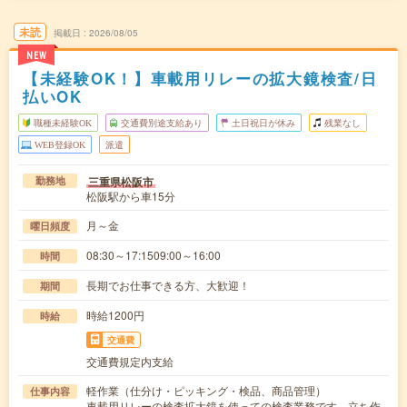
未読
掲載日
2026/08/05
NEW
【未経験OK！】車載用リレーの拡大鏡検査/日
払いOK
職種未経験OK
交通費別途支給あり
土日祝日が休み
残業なし
WEB登録OK
派遣
三重県松阪市
勤務地
松阪駅から車15分
月～金
曜日頻度
08:30～17:1509:00～16:00
時間
長期でお仕事できる方、大歓迎！
期間
時給1200円
時給
交通費
交通費規定内支給
軽作業（仕分け・ピッキング・検品、商品管理）
仕事内容
車載用リレーの検査拡大鏡を使っての検査業務です。立ち作