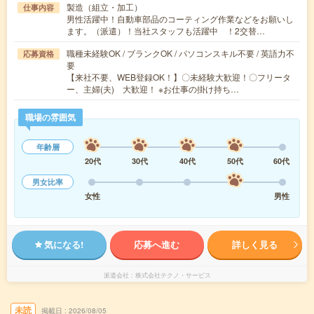
製造（組立・加工）
仕事内容
男性活躍中！自動車部品のコーティング作業などをお願いし
ます。（派遣）！当社スタッフも活躍中 ！2交替…
職種未経験OK / ブランクOK / パソコンスキル不要 / 英語力不
応募資格
要
【来社不要、WEB登録OK！】〇未経験大歓迎！〇フリータ
ー、主婦(夫) 大歓迎！ ※お仕事の掛け持ち…
職場の雰囲気
年齢層
20代
30代
40代
50代
60代
男女比率
女性
男性
気になる!
応募へ進む
詳しく見る
派遣会社
株式会社テクノ・サービス
未読
掲載日
2026/08/05