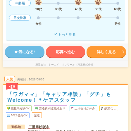
年齢層
20代
30代
40代
50代
60代
男女比率
女性
男性
もっと見る
気になる!
応募へ進む
詳しく見る
派遣会社
トーエイ オフリール（東栄株式会社）
未読
掲載日
2026/08/06
NEW
「ワガママ」「キャリア相談」「グチ」も
Welcome！＊ケアスタッフ
職種未経験OK
交通費別途支給あり
土日祝日が休み
残業なし
WEB登録OK
派遣
三重県松阪市
勤務地