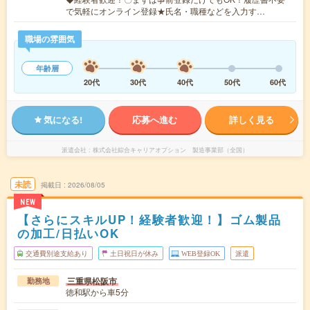
で気軽にオンライン登録★氏名・職種などを入力す…
職場の雰囲気
年齢層
20代
30代
40代
50代
60代
気になる!
応募へ進む
詳しく見る
派遣会社
株式会社綜合キャリアオプション 製造事業部（全国）
未読
掲載日
2026/08/05
NEW
【さらにスキルUP！経験者歓迎！】ゴム製品
の加工/日払いOK
交通費別途支給あり
土日祝日が休み
WEB登録OK
派遣
三重県松阪市
勤務地
徳和駅から車5分