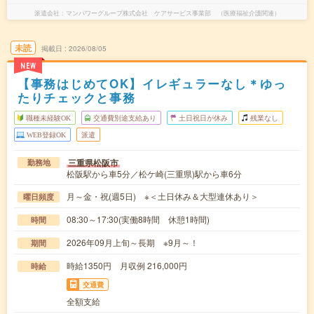
派遣会社
マンパワーグループ株式会社 ケアサービス事業部 （医療福祉介護関連）
未読
掲載日
2026/08/05
NEW
【事務はじめてOK】イレギュラーなし＊ゆっ
たりチェックと事務
職種未経験OK
交通費別途支給あり
土日祝日が休み
残業なし
WEB登録OK
派遣
三重県松阪市
勤務地
松阪駅から車5分／松ケ崎(三重県)駅から車6分
月～金・祝(週5日) ※＜土日休み＆大型連休あり＞
曜日頻度
08:30～17:30(実働8時間 休憩1時間)
時間
2026年09月上旬～長期 ※9月～！
期間
時給1350円 月収例 216,000円
時給
交通費
全額支給