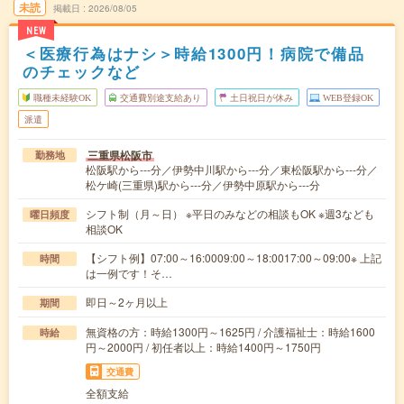
未読
掲載日
2026/08/05
NEW
＜医療行為はナシ＞時給1300円！病院で備品
のチェックなど
職種未経験OK
交通費別途支給あり
土日祝日が休み
WEB登録OK
派遣
三重県松阪市
勤務地
松阪駅から---分／伊勢中川駅から---分／東松阪駅から---分／
松ケ崎(三重県)駅から---分／伊勢中原駅から---分
シフト制（月～日） ※平日のみなどの相談もOK ※週3なども
曜日頻度
相談OK
【シフト例】07:00～16:0009:00～18:0017:00～09:00※ 上記
時間
は一例です！そ…
即日～2ヶ月以上
期間
無資格の方：時給1300円～1625円 / 介護福祉士：時給1600
時給
円～2000円 / 初任者以上：時給1400円～1750円
交通費
全額支給