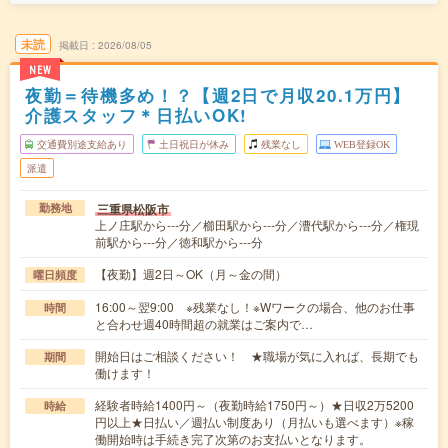
未読
掲載日
2026/08/05
NEW
夜勤＝待機多め！？【週2日で月収20.1万円】
介護スタッフ＊日払いOK!
交通費別途支給あり
土日祝日が休み
残業なし
WEB登録OK
派遣
三重県松阪市
勤務地
上ノ庄駅から---分／櫛田駅から---分／漕代駅から---分／権現
前駅から---分／徳和駅から---分
【夜勤】週2日～OK（月～金の間）
曜日頻度
16:00～翌9:00 ※残業なし！※Wワークの場合、他のお仕事
時間
と合わせ週40時間超の就業はご案内で…
開始日はご相談ください！ ★職場が気に入れば、長期でも
期間
働けます！
経験者時給1400円～（夜勤時給1750円～）★日収2万5200
時給
円以上★日払い／週払い制度あり（月払いも選べます）※稼
働開始時は手続き完了次第のお支払いとなります。