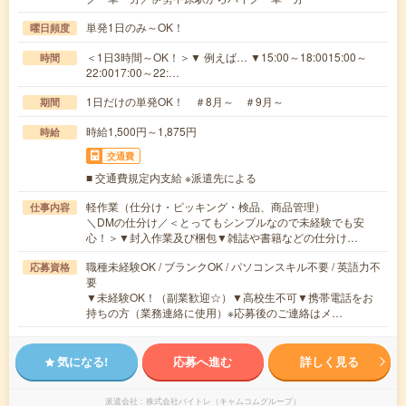
単発1日のみ～OK！
曜日頻度
＜1日3時間～OK！＞▼ 例えば… ▼15:00～18:0015:00～
時間
22:0017:00～22:…
1日だけの単発OK！ ＃8月～ ＃9月～
期間
時給1,500円～1,875円
時給
交通費
■ 交通費規定内支給 ※派遣先による
軽作業（仕分け・ピッキング・検品、商品管理）
仕事内容
＼DMの仕分け／＜とってもシンプルなので未経験でも安
心！＞▼封入作業及び梱包▼雑誌や書籍などの仕分け…
職種未経験OK / ブランクOK / パソコンスキル不要 / 英語力不
応募資格
要
▼未経験OK！（副業歓迎☆）▼高校生不可▼携帯電話をお
持ちの方（業務連絡に使用）※応募後のご連絡はメ…
気になる!
応募へ進む
詳しく見る
派遣会社
株式会社バイトレ（キャムコムグループ）