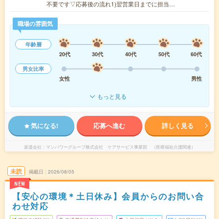
不要です▽応募後の流れ1)翌営業日までに担当…
職場の雰囲気
年齢層
20代
30代
40代
50代
60代
男女比率
女性
男性
もっと見る
気になる!
応募へ進む
詳しく見る
派遣会社
マンパワーグループ株式会社 ケアサービス事業部 （医療福祉介護関連）
未読
掲載日
2026/08/05
NEW
【安心の環境＊土日休み】会員からのお問い合
わせ対応