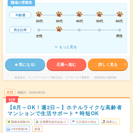
職場の雰囲気
年齢層
20代
30代
40代
50代
60代
男女比率
女性
男性
もっと見る
気になる!
応募へ進む
詳しく見る
派遣会社
マンパワーグループ株式会社 ケアサービス事業部 （医療福祉介護関連）
未読
掲載日
2026/08/05
NEW
【8月～OK！週2日～】ホテルライクな高齢者
マンションで生活サポート＊時短OK
職種未経験OK
交通費別途支給あり
土日祝日が休み
残業なし
WEB登録OK
派遣