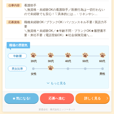
看護助手
仕事内容
＼無資格・未経験OKの看護助手／医療行為は一切行わない
ので未経験でも安心！▽具体的には…・リネンやシ…
職種未経験OK / ブランクOK / パソコンスキル不要 / 英語力不
応募資格
要
＼無資格＊未経験OK／★年齢不問・ブランクOK★履歴書不
要・来社不要（電話登録OK）★社会保険完備＼…
職場の雰囲気
年齢層
20代
30代
40代
50代
60代
男女比率
女性
男性
もっと見る
気になる!
応募へ進む
詳しく見る
派遣会社
株式会社ニッソーネット