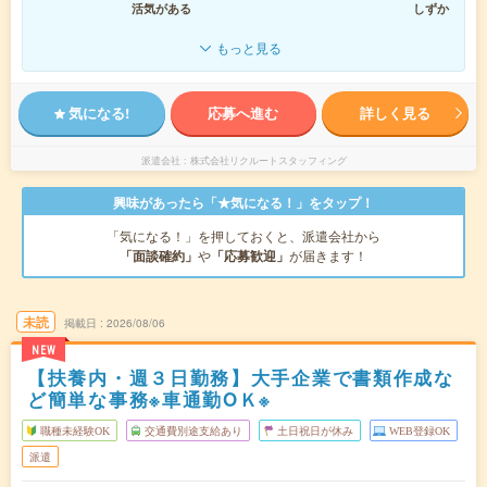
活気がある
しずか
もっと見る
気になる!
応募へ進む
詳しく見る
派遣会社
株式会社リクルートスタッフィング
興味があったら「★気になる！」をタップ！
「気になる！」を押しておくと、派遣会社から
「面談確約」
や
「応募歓迎」
が届きます！
未読
掲載日
2026/08/06
NEW
【扶養内・週３日勤務】大手企業で書類作成な
ど簡単な事務※車通勤OＫ※
職種未経験OK
交通費別途支給あり
土日祝日が休み
WEB登録OK
派遣