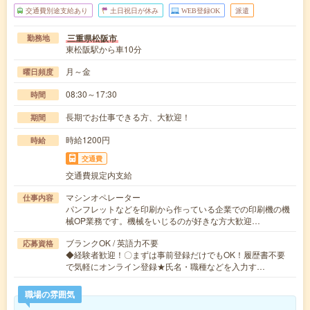
交通費別途支給あり
土日祝日が休み
WEB登録OK
派遣
三重県松阪市
勤務地
東松阪駅から車10分
月～金
曜日頻度
08:30～17:30
時間
長期でお仕事できる方、大歓迎！
期間
時給1200円
時給
交通費
交通費規定内支給
マシンオペレーター
仕事内容
パンフレットなどを印刷から作っている企業での印刷機の機
械OP業務です。機械をいじるのが好きな方大歓迎…
ブランクOK / 英語力不要
応募資格
◆経験者歓迎！〇まずは事前登録だけでもOK！履歴書不要
で気軽にオンライン登録★氏名・職種などを入力す…
職場の雰囲気