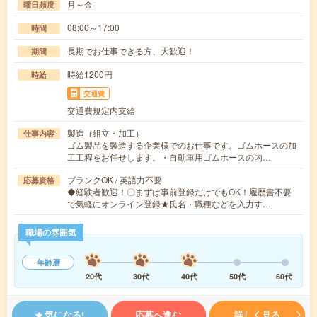
月～金
曜日頻度
08:00～17:00
時間
長期でお仕事できる方、大歓迎！
期間
時給1200円
時給
交通費
交通費規定内支給
製造（組立・加工）
仕事内容
ゴム製品を製造する企業様でのお仕事です。ゴムホースの加
工工程をお任せします。・自動車用ゴムホースの内…
ブランクOK / 英語力不要
応募資格
◆経験者歓迎！〇まずは事前登録だけでもOK！履歴書不要
で気軽にオンライン登録★氏名・職種などを入力す…
職場の雰囲気
年齢層
20代
30代
40代
50代
60代
気になる!
応募へ進む
詳しく見る