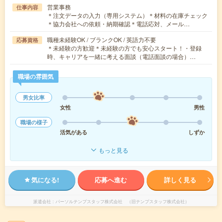
営業事務
仕事内容
＊注文データの入力（専用システム）＊材料の在庫チェック
＊協力会社への依頼・納期確認＊電話応対、メール…
職種未経験OK / ブランクOK / 英語力不要
応募資格
＊未経験の方歓迎＊未経験の方でも安心スタート！・登録
時、キャリアを一緒に考える面談（電話面談の場合）…
職場の雰囲気
男女比率
女性
男性
職場の様子
活気がある
しずか
もっと見る
気になる!
応募へ進む
詳しく見る
派遣会社
パーソルテンプスタッフ株式会社 （旧テンプスタッフ株式会社）