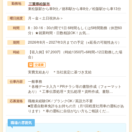
三重県松阪市
勤務地
東松阪駅から車9分／徳和駅から車8分／松阪駅から車13分
月～金＜土日祝休み＞
曜日頻度
8：30-16：30の間で1日 6時間もしくは5時間勤務（休憩60
時間
分）★就業時間・日数相談OK！お気…
2026年8月～2027年3月までの予定（※延長の可能性あり）
期間
【収入例】97,200円 （時給1350円×6時間×12日勤務した場
時給
合）
交通費
実費支給あり ＊当社規定に基づき支給
一般事務
仕事内容
＊各種データ入力＊PRチラシ等の書類作成（フォーマット
あり）＊工事伝票処理＊支払処理＊資料作成、書類…
職種未経験OK / ブランクOK / 英語力不要
応募資格
■普通自動車免許をお持ちの方（月1回程度社用車の運転があ
ります）＊車の運転に自信がない方もご相談くだ…
職場の雰囲気