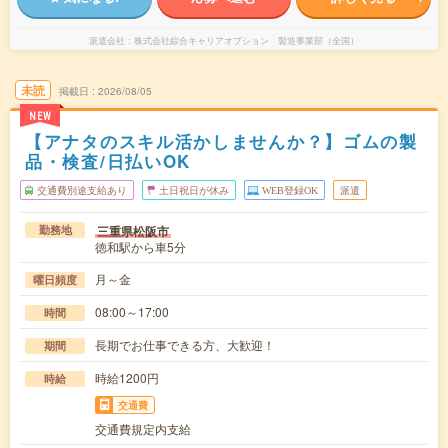
派遣会社
株式会社綜合キャリアオプション 製造事業部（全国）
未読
掲載日
2026/08/05
NEW
【アナタのスキル活かしませんか？】ゴムの製
品・検査/日払いOK
交通費別途支給あり
土日祝日が休み
WEB登録OK
派遣
三重県松阪市
勤務地
徳和駅から車5分
月～金
曜日頻度
08:00～17:00
時間
長期でお仕事できる方、大歓迎！
期間
時給1200円
時給
交通費
交通費規定内支給