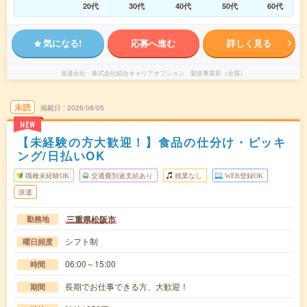
20代
30代
40代
50代
60代
気になる!
応募へ進む
詳しく見る
派遣会社
株式会社綜合キャリアオプション 製造事業部（全国）
未読
掲載日
2026/08/05
NEW
【未経験の方大歓迎！】食品の仕分け・ピッキ
ング/日払いOK
職種未経験OK
交通費別途支給あり
残業なし
WEB登録OK
派遣
三重県松阪市
勤務地
シフト制
曜日頻度
06:00～15:00
時間
長期でお仕事できる方、大歓迎！
期間