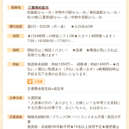
三重県松阪市
勤務地
松阪駅から---分／伊勢中川駅から---分／東松阪駅から---分／
松ケ崎(三重県)駅から---分／伊勢中原駅から---分
週2日～5日OK（月～金） ★土日休みOK
曜日頻度
★1日4時間～の時短シフトOK★スタート時間選べます！
時間
7:00～16:009:00～17:0011:…
開始日はご相談ください！ ★急募 ★職場が気に入れば、
期間
長期でも働けます！
無資格未経験：時給1350円～ 経験者：時給1400円～★日
時給
払い／週払い制度あり（月払いも選べます）※稼働開始時は
手続き完了次第のお支払いとなります。
交通費
交通費全額支給※規定有
介護関連
仕事内容
＊入居者の方の「ありがとう」が嬉しい＊お年寄りを笑顔に
する介護のお仕事です。おじいちゃん、おばあちゃ…
職種未経験OK / ブランクOK / パソコンスキル不要 / 英語力不
応募資格
要
無資格・未経験OK年齢不問★10名以上採用予定★履歴書は