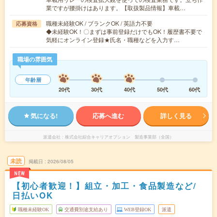
業ですが腰掛けはあります。【取扱製品情報】車載…
職種未経験OK / ブランクOK / 英語力不要
応募資格
◆未経験OK！〇まずは事前登録だけでもOK！履歴書不要で
気軽にオンライン登録★氏名・職種などを入力す…
職場の雰囲気
年齢層
20代
30代
40代
50代
60代
気になる!
応募へ進む
詳しく見る
派遣会社
株式会社綜合キャリアオプション 製造事業部（全国）
未読
掲載日
2026/08/05
NEW
【初心者歓迎！】組立・加工・食品製造など/
日払いOK
職種未経験OK
交通費別途支給あり
WEB登録OK
派遣