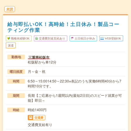
未読
給与即払いOK！高時給！土日休み！製品コー
ティング作業
職種未経験OK
交通費別途支給あり
土日祝日が休み
WEB登録OK
派遣
三重県松阪市
勤務地
松阪駅から車12分
月～金・祝
曜日頻度
6:50～15:0014:50～22:30※表記のうち実働6時間40分から7
時間
時間10分です。
長期【ご応募から1週間以内(最短2日目)のスピード就業が可
期間
能】即日～
時給1400円
時給
交通費
交通費支給有り