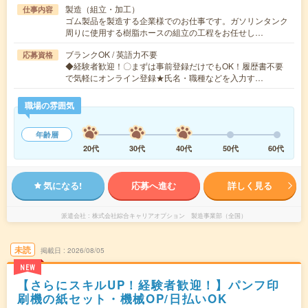
製造（組立・加工）
仕事内容
ゴム製品を製造する企業様でのお仕事です。ガソリンタンク
周りに使用する樹脂ホースの組立の工程をお任せし…
ブランクOK / 英語力不要
応募資格
◆経験者歓迎！〇まずは事前登録だけでもOK！履歴書不要
で気軽にオンライン登録★氏名・職種などを入力す…
職場の雰囲気
年齢層
20代
30代
40代
50代
60代
気になる!
応募へ進む
詳しく見る
派遣会社
株式会社綜合キャリアオプション 製造事業部（全国）
未読
掲載日
2026/08/05
NEW
【さらにスキルUP！経験者歓迎！】パンフ印
刷機の紙セット・機械OP/日払いOK