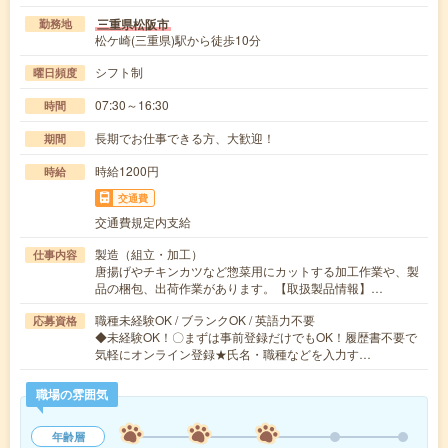
三重県松阪市
勤務地
松ケ崎(三重県)駅から徒歩10分
シフト制
曜日頻度
07:30～16:30
時間
長期でお仕事できる方、大歓迎！
期間
時給1200円
時給
交通費
交通費規定内支給
製造（組立・加工）
仕事内容
唐揚げやチキンカツなど惣菜用にカットする加工作業や、製
品の梱包、出荷作業があります。【取扱製品情報】…
職種未経験OK / ブランクOK / 英語力不要
応募資格
◆未経験OK！〇まずは事前登録だけでもOK！履歴書不要で
気軽にオンライン登録★氏名・職種などを入力す…
職場の雰囲気
年齢層