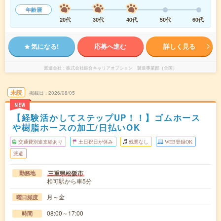
年齢層
20代
30代
40代
50代
60代
気になる!
応募へ進む
詳しく見る
派遣会社
株式会社綜合キャリアオプション 製造事業部（全国）
未読
掲載日
2026/08/05
NEW
【経験活かしてステップUP！！】ゴムホース
や樹脂ホースの加工/日払いOK
交通費別途支給あり
土日祝日が休み
残業なし
WEB登録OK
派遣
三重県松阪市
勤務地
相可駅から車5分
月～金
曜日頻度
08:00～17:00
時間