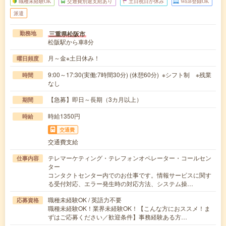
職種未経験OK
交通費別途支給あり
土日祝日が休み
WEB登録OK
派遣
三重県松阪市
勤務地
松阪駅から車8分
月～金※土日休み！
曜日頻度
9:00～17:30(実働:7時間30分) (休憩60分) ※シフト制 ※残業
時間
なし
【急募】即日～長期（3カ月以上）
期間
時給1350円
時給
交通費
交通費支給
テレマーケティング・テレフォンオペレーター・コールセン
仕事内容
ター
コンタクトセンター内でのお仕事です。情報サービスに関す
る受付対応、エラー発生時の対応方法、システム操…
職種未経験OK / 英語力不要
応募資格
職種未経験OK！業界未経験OK！【こんな方におススメ！ま
ずはご応募ください／歓迎条件】事務経験ある方…