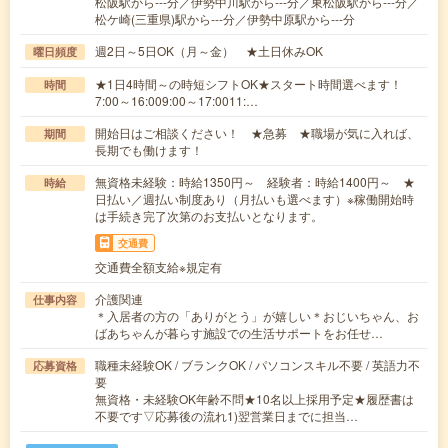
松阪駅から---分／伊勢中川駅から---分／東松阪駅から---分／
松ケ崎(三重県)駅から---分／伊勢中原駅から---分
週2日～5日OK（月～金） ★土日休みOK
曜日頻度
★1日4時間～の時短シフトOK★スタート時間選べます！
時間
7:00～16:009:00～17:0011:…
開始日はご相談ください！ ★急募 ★職場が気に入れば、
期間
長期でも働けます！
無資格未経験：時給1350円～ 経験者：時給1400円～ ★
時給
日払い／週払い制度あり（月払いも選べます）※稼働開始時
は手続き完了次第のお支払いとなります。
交通費
交通費全額支給※規定有
介護関連
仕事内容
＊入居者の方の「ありがとう」が嬉しい＊おじいちゃん、お
ばあちゃんが暮らす施設での生活サポートをお任せ…
職種未経験OK / ブランクOK / パソコンスキル不要 / 英語力不
応募資格
要
無資格・未経験OK年齢不問★10名以上採用予定★履歴書は
不要です▽応募後の流れ1)翌営業日までに担当…