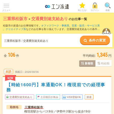
メニュー
気になる!
ログイン
検索
三重県松阪市
×
交通費別途支給あり
のお仕事一覧
松阪市の派遣のお仕事情報です。
オフィスワーク・事務系
、
営業・販売・サービス系
、
クリエイティブ系
などのお仕事を取り揃えています。交通費別途支給ありの条件の
他に、
職種未経験OK
、
友だちと一緒の応募OK
、
10名以上の大量募集
などのこだわり
条件も取り揃えています。
条件の変更
三重県松阪市 / 交通費別途支給あり
106
1,345
全
件
平均時給:
円
時給順
新着順
未読
掲載日
2026/08/06
NEW
【時給1600円】車通勤OK！権現前での経理事
務
交通費別途支給あり
土日祝日が休み
WEB登録OK
派遣
三重県松阪市
勤務地
権現前駅からバス9分／伊勢中川駅から徒歩19分