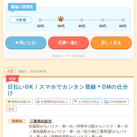
職場の雰囲気
年齢層
20代
30代
40代
50代
60代
気になる!
応募へ進む
詳しく見る
派遣会社
アデコ株式会社
未読
掲載日
2026/08/05
NEW
日払いOK！スマホでカンタン登録＊DMの仕分
け
職種未経験OK
交通費別途支給あり
土日祝日が休み
WEB登録OK
派遣
三重県松阪市
勤務地
松阪駅からバイク・車---分／伊勢中川駅からバイク・車---分
／東松阪駅からバイク・車---分／松ケ崎(三重県)駅からバイ
ク・車---分／伊勢中原駅からバイク・車---分