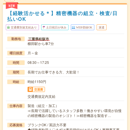
NEW
【経験活かせる＊】精密機器の組立・検査/日
払いOK
交通費別途支給あり
土日祝日が休み
WEB登録OK
派遣
三重県松阪市
勤務地
櫛田駅から車7分
月～金
曜日頻度
08:30～17:25
時間
長期でお仕事できる方、大歓迎！
期間
時給1150円
時給
交通費
交通費規定内支給
製造（組立・加工）
仕事内容
≪長期で活躍しているスタッフ多数！働きやすい環境が自慢
の精密機器の製造のオシゴト！≫精密機器を製造す…
ブランクOK / 英語力不要
応募資格
◆経験者歓迎！〇まずは事前登録だけでもOK！履歴書不要