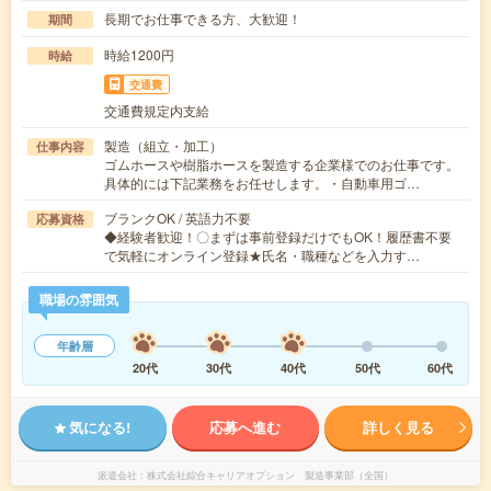
長期でお仕事できる方、大歓迎！
期間
時給1200円
時給
交通費
交通費規定内支給
製造（組立・加工）
仕事内容
ゴムホースや樹脂ホースを製造する企業様でのお仕事です。
具体的には下記業務をお任せします。・自動車用ゴ…
ブランクOK / 英語力不要
応募資格
◆経験者歓迎！〇まずは事前登録だけでもOK！履歴書不要
で気軽にオンライン登録★氏名・職種などを入力す…
職場の雰囲気
年齢層
20代
30代
40代
50代
60代
気になる!
応募へ進む
詳しく見る
派遣会社
株式会社綜合キャリアオプション 製造事業部（全国）