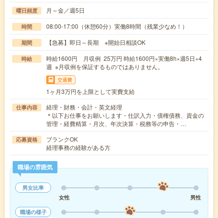
月～金／週5日
曜日頻度
08:00-17:00（休憩60分）実働8時間（残業少なめ！）
時間
【急募】即日～長期 ※開始日相談OK
期間
時給1600円 月収例 25万円 時給1600円×実働8h×週5日×4
時給
週 ※月収例を保証するものではありません。
交通費
1ヶ月3万円を上限として実費支給
経理・財務・会計・英文経理
仕事内容
＊以下お仕事をお願いします・仕訳入力・債権債務、資金の
管理・経費精算・月次、年次決算・税務等の申告・…
ブランクOK
応募資格
経理事務の経験がある方
職場の雰囲気
男女比率
女性
男性
職場の様子