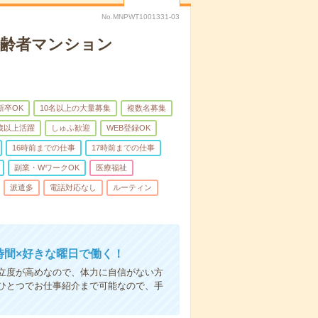
No.MNPWT1001331-03
高齢者マンション
新卒OK
10名以上の大量募集
複数名募集
0歳以上活躍
しゅふ歓迎
WEB登録OK
16時前までの仕事
17時前までの仕事
副業・WワークOK
医療福祉
派遣多
電話対応なし
ルーティン
時間×好きな曜日で働く！
立度が高めなので、体力に自信がない方
ひとつでお仕事紹介まで可能なので、手