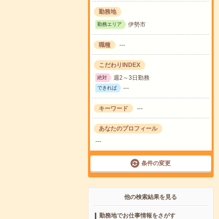
勤務地
伊勢市
勤務エリア
職種
---
こだわりINDEX
週2～3日勤務
絶対
---
できれば
キーワード
---
あなたのプロフィール
---
条件の変更
他の検索結果を見る
勤務地でお仕事情報をさがす