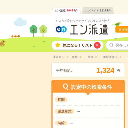
エン派遣
16424
件
エンバイト
22168
件
ちょうど良いワークライフバランスが叶う
東海版
気になる！リスト
0
保存し
派遣TOP
東海
三重県
三重県伊勢市
三
,
1
3
2
4
平均時給:
円
設定中の検索条件
期間
---
派遣形式
---
時給
---