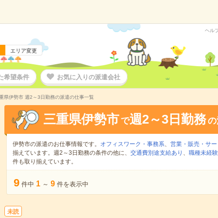
ヘル
エリア変更
た希望条件
お気に入りの派遣会社
重県伊勢市 週2～3日勤務の派遣の仕事一覧
三重県伊勢市
週2～3日勤務
で
の
伊勢市の派遣のお仕事情報です。
オフィスワーク・事務系
、
営業・販売・サー
揃えています。週2～3日勤務の条件の他に、
交通費別途支給あり
、
職種未経験
件も取り揃えています。
9
1
9
件中
～
件を表示中
未読