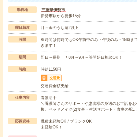
勤務地
三重県伊勢市
伊勢市駅から徒歩15分
曜日頻度
月～金のうち週2以上
時間
※時間は何時でもOK午前中のみ・午後のみ・15時ま
きます！
期間
即日～長期 ＊8月～9月～等開始日相談OK！
時給
時給1150円
交通費
交通費全額支給
仕事内容
看護助手
＼看護師さんのサポートや患者様の身辺のお世話をお任
換、ベッドメイク(2)食事・生活サポート・食事の配…
応募資格
職種未経験OK / ブランクOK
未経験OK！