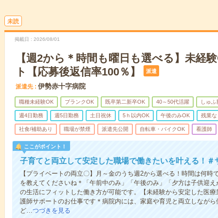
未読
掲載日
2026/08/01
【週2から＊時間も曜日も選べる】未経験
ト【応募後返信率100％】
派遣
伊勢赤十字病院
派遣先
職種未経験OK
ブランクOK
既卒第二新卒OK
40～50代活躍
しゅふ
週4日勤務
週5日勤務
土日祝休
5ｈ以内OK
午後のみOK
残業な
社食/補助あり
職場が禁煙
派遣先公開
自転車・バイクOK
看護師
ここがポイント！
子育てと両立して安定した職場で働きたいを叶える！＃
【プライベートの両立〇】月～金のうち週2から選べる！時間は何時
を教えてくださいね＊「午前中のみ」「午後のみ」「夕方は子供迎えが
の生活にフィットした働き方が可能です。【未経験から安定した医療
護師サポートのお仕事です＊病院内には、家庭や育児と両立しながら
ど…
つづきを見る