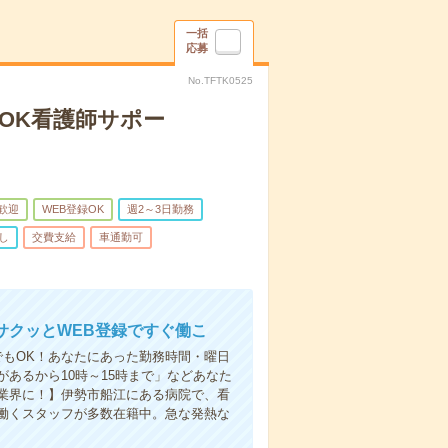
一括
応募
No.TFTK0525
OK看護師サポー
歓迎
WEB登録OK
週2～3日勤務
し
交費支給
車通勤可
サクッとWEB登録ですぐ働こ
でもOK！あなたにあった勤務時間・曜日
あるから10時～15時まで」などあなた
業界に！】伊勢市船江にある病院で、看
働くスタッフが多数在籍中。急な発熱な