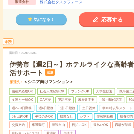
派遣会社
株式会社タスクフォース
応募する
気になる！
未読
掲載日
2026/08/01
伊勢市【週2日～】ホテルライクな高齢
活サポート
派遣
＜シニア向けマンション＞
派遣先
職種未経験OK
社会人未経験OK
ブランクOK
大学生歓迎
既卒第二
友達と一緒OK
OA不要
英語不要
履歴書不要
40～50代活躍
6
週2～3日勤務
週4日勤務
週5日勤務
土日祝休
朝10時以降スタート
5ｈ以内OK
午後のみOK
残業なし
シフト
交替制勤務
扶養控内
交費支給
車通勤可
服装自由
日払いOK
週払いOK
職場が禁煙
自転車・バイクOK
看護師
介護士