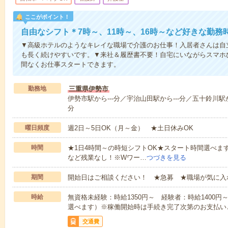
ここがポイント！
自由なシフト＊7時～、11時～、16時～など好きな勤務
▼高級ホテルのようなキレイな職場で介護のお仕事！入居者さんは自
も長く続けやすいです。▼来社＆履歴書不要！自宅にいながらスマホ
間なくお仕事スタートできます。
勤務地
三重県伊勢市
伊勢市駅から---分／宇治山田駅から---分／五十鈴川駅から
分
曜日頻度
週2日～5日OK（月～金） ★土日休みOK
時間
★1日4時間～の時短シフトOK★スタート時間選べます！7:00～1
など残業なし！※Wワー…
つづきを見る
期間
開始日はご相談ください！ ★急募 ★職場が気に入
時給
無資格未経験：時給1350円～ 経験者：時給1400
選べます）※稼働開始時は手続き完了次第のお支払い
交通費