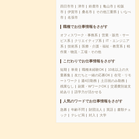
四日市市
津市
鈴鹿市
亀山市
松阪
市
伊賀市
桑名市
その他三重県
いなべ
市
名張市
職種でお仕事情報をさがす
オフィスワーク・事務系
営業・販売・サー
ビス系
クリエイティブ系
IT・エンジニア
系
技術系
医療・介護・福祉・教育系
軽
作業・物流・工場・その他
こだわりでお仕事情報をさがす
短期
単発
職種未経験OK
10名以上の大
量募集
友だちと一緒の応募OK
在宅・リモ
ートワーク
週4日勤務
土日祝のみ勤務
残業なし
副業・WワークOK
交通費別途支
給あり
語学力が活かせる
人気のワードでお仕事情報をさがす
急募
年齢不問
財団法人
英語
書類チェ
ック
テレビ局
封入
大学