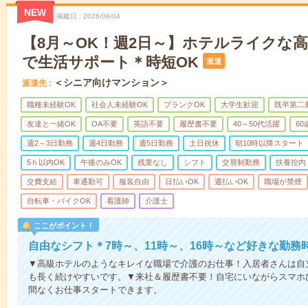
NEW
掲載日
2026/08/04
【8月～OK！週2日～】ホテルライクな
で生活サポート＊時短OK
派遣
＜シニア向けマンション＞
派遣先
職種未経験OK
社会人未経験OK
ブランクOK
大学生歓迎
既卒第二
友達と一緒OK
OA不要
英語不要
履歴書不要
40～50代活躍
6
週2～3日勤務
週4日勤務
週5日勤務
土日祝休
朝10時以降スタート
5ｈ以内OK
午後のみOK
残業なし
シフト
交替制勤務
扶養控内
交費支給
車通勤可
服装自由
日払いOK
週払いOK
職場が禁煙
自転車・バイクOK
看護師
介護士
ここがポイント！
自由なシフト＊7時～、11時～、16時～など好きな勤務
▼高級ホテルのようなキレイな職場で介護のお仕事！入居者さんは自
も長く続けやすいです。▼来社＆履歴書不要！自宅にいながらスマホ
間なくお仕事スタートできます。