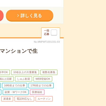
詳しく見る
一括
応募
No.MNPWT1001331-03
者マンションで生
新卒OK
10名以上の大量募集
複数名募集
0歳以上活躍
しゅふ歓迎
WEB登録OK
16時前までの仕事
17時前までの仕事
副業・WワークOK
医療福祉
派遣多
電話対応なし
ルーティン