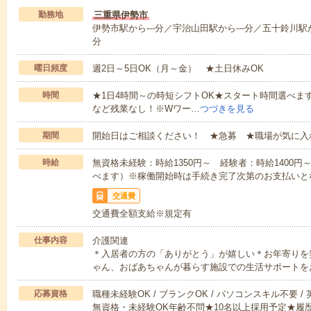
勤務地
三重県伊勢市
伊勢市駅から---分／宇治山田駅から---分／五十鈴川駅から
分
曜日頻度
週2日～5日OK（月～金） ★土日休みOK
時間
★1日4時間～の時短シフトOK★スタート時間選べます！7:00～1
など残業なし！※Wワー…
つづきを見る
期間
開始日はご相談ください！ ★急募 ★職場が気に入
時給
無資格未経験：時給1350円～ 経験者：時給1400
べます）※稼働開始時は手続き完了次第のお支払いと
交通費
交通費全額支給※規定有
仕事内容
介護関連
＊入居者の方の「ありがとう」が嬉しい＊お年寄りを
ゃん、おばあちゃんが暮らす施設での生活サポートを
応募資格
職種未経験OK / ブランクOK / パソコンスキル不要 /
無資格・未経験OK年齢不問★10名以上採用予定★履