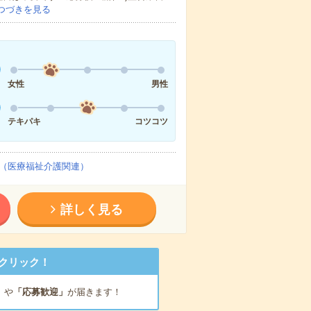
つづきを見る
女性
男性
テキパキ
コツコツ
（医療福祉介護関連）
詳しく見る
クリック！
」
や
「応募歓迎」
が届きます！