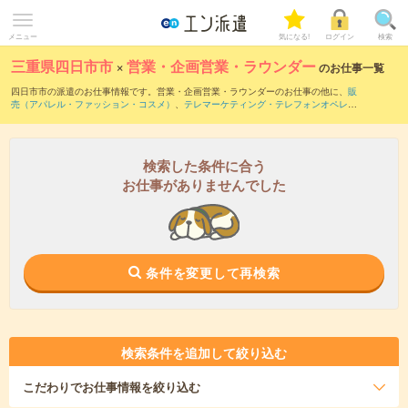
メニュー
気になる!
ログイン
検索
三重県四日市市
×
営業・企画営業・ラウンダー
のお仕事一覧
四日市市の派遣のお仕事情報です。営業・企画営業・ラウンダーのお仕事の他に、
販
売（アパレル・ファッション・コスメ）
、
テレマーケティング・テレフォンオペレー
ター・コールセンター
、
窓口・ショールーム・カウンター受付
などを取り揃えていま
す。さらに、
短期
・
単発
などの期間や、
職種未経験OK
などのこだわり条件で絞り込ん
でいただけます。職種辞典：
営業・企画営業・ラウンダーのお仕事とは？とは？
検索した条件に合う
お仕事がありませんでした
条件を変更して再検索
検索条件を追加して絞り込む
こだわり
でお仕事情報を絞り込む