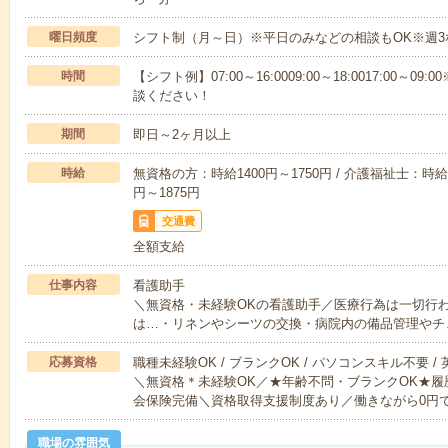
曜日頻度
シフト制（月～日）※平日のみなどの相談もOK※週3
時間
【シフト例】07:00～16:0009:00～18:0017:00
談ください！
期間
即日～2ヶ月以上
時給
無資格の方：時給1400円～1750円 / 介護福祉士：時給1
円～1875円
交通費
全額支給
仕事内容
看護助手
＼無資格・未経験OKの看護助手／医療行為は一切行
は…・リネンやシーツの交換・病院内の備品管理やチ
応募資格
職種未経験OK / ブランクOK / パソコンスキル不要 /
＼無資格＊未経験OK／★年齢不問・ブランクOK★履
会保険完備＼資格取得支援制度あり／働きながら0円
職場の雰囲気