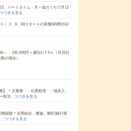
日2、パートタイム：月～金のうちで月12
つづきを見る
5ｈ） 2、9：00スタートの実働5時間15分
 ・195,000円＝週5日×7.5ｈ（月20日
日出勤の場合）
務】 ＊主業務 ・伝票処理 ・端末入
ー担当…
つづきを見る
実務経験＊信用組合、農協、郵貯(銀行部
迎…
つづきを見る