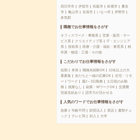
四日市市
伊賀市
松阪市
鈴鹿市
桑名
市
亀山市
名張市
いなべ市
伊勢市
多気郡
職種でお仕事情報をさがす
オフィスワーク・事務系
営業・販売・サー
ビス系
クリエイティブ系
IT・エンジニア
系
技術系
医療・介護・福祉・教育系
軽
作業・物流・工場・その他
こだわりでお仕事情報をさがす
短期
単発
職種未経験OK
10名以上の大
量募集
友だちと一緒の応募OK
在宅・リモ
ートワーク
週2～3日勤務
土日祝のみ勤
務
残業なし
副業・WワークOK
交通費
別途支給あり
語学力が活かせる
人気のワードでお仕事情報をさがす
急募
年齢不問
財団法人
英語
書類チェ
ック
テレビ局
封入
大学