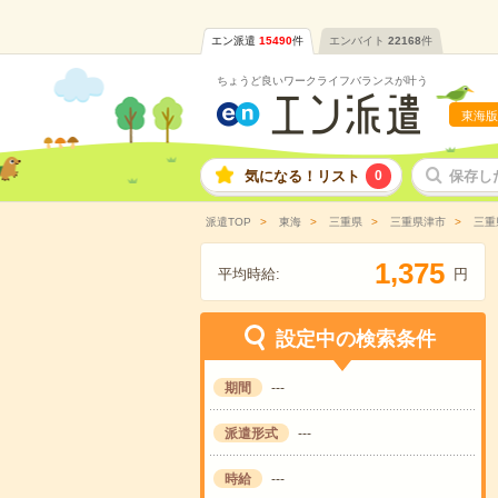
エン派遣
15490
件
エンバイト
22168
件
ちょうど良いワークライフバランスが叶う
東海版
気になる！リスト
0
保存し
派遣TOP
東海
三重県
三重県津市
三重
,
1
3
7
5
平均時給:
円
設定中の検索条件
期間
---
派遣形式
---
時給
---