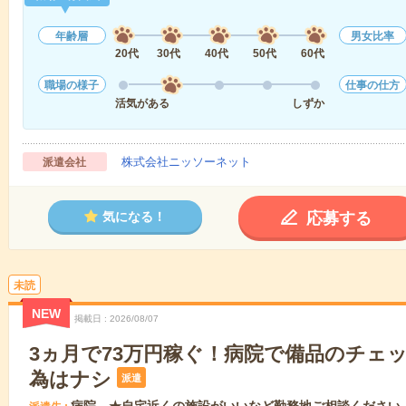
年齢層
男女比率
20代
30代
40代
50代
60代
職場の様子
仕事の仕方
活気がある
しずか
株式会社ニッソーネット
派遣会社
応募する
気になる！
未読
NEW
掲載日
2026/08/07
3ヵ月で73万円稼ぐ！病院で備品のチェ
為はナシ
派遣
病院 ★自宅近くの施設がいいなど勤務地ご相談ください