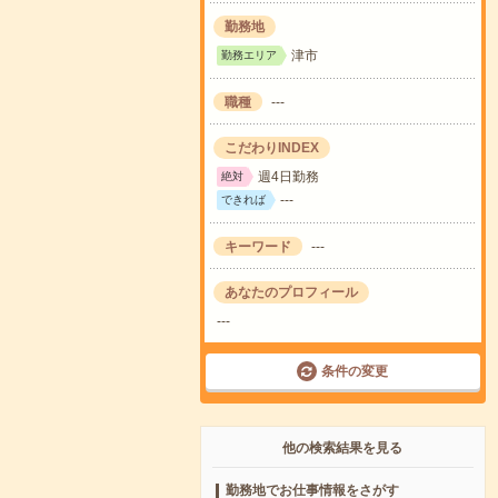
勤務地
津市
勤務エリア
職種
---
こだわりINDEX
週4日勤務
絶対
---
できれば
キーワード
---
あなたのプロフィール
---
条件の変更
他の検索結果を見る
勤務地でお仕事情報をさがす