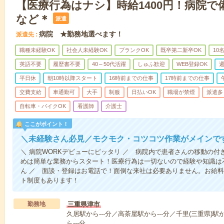
【医療行為はナシ】時給1400円！病院
など＊
派遣
病院 ★勤務地選べます！
派遣先
職種未経験OK
社会人未経験OK
ブランクOK
既卒第二新卒OK
10
英語不要
履歴書不要
40～50代活躍
しゅふ歓迎
WEB登録OK
週
平日休
朝10時以降スタート
16時前までの仕事
17時前までの仕事
交費支給
車通勤可
大手
制服
日払いOK
職場が禁煙
派遣多
自転車・バイクOK
看護師
介護士
ここがポイント！
＼未経験さん必見／モクモク・コツコツ作業がメインで
＼ 病院WORKデビューにピッタリ ／ 病院内で患者さんの移動の
めは簡単な業務からスタート！医療行為は一切ないので経験や知識は
ん ／ 面談・登録はお電話で！面倒な来社は必要ありません。お給料
ト制度もあります！
勤務地
三重県津市
久居駅から---分／高茶屋駅から---分／千里(三重県)駅
ら---分