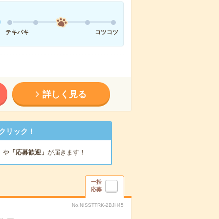
テキパキ
コツコツ
詳しく見る
クリック！
」
や
「応募歓迎」
が届きます！
一括
応募
No.NISSTTRK-2BJH45