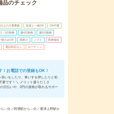
で備品のチェック
名以上の大量募集
友達と一緒OK
OA不要
2～3日勤務
週4日勤務
週5日勤務
午後のみOK
残業少
シフト
医療福祉
電話対応なし
ルーティン
す！お電話での登録もOK！
付き添いをしたり、車いすを押したりと初
不要です！＼ メリット盛りだくさ
の日払いや、0円の資格が取れるサポー
から---分／阿漕駅から---分／豊津上野駅か