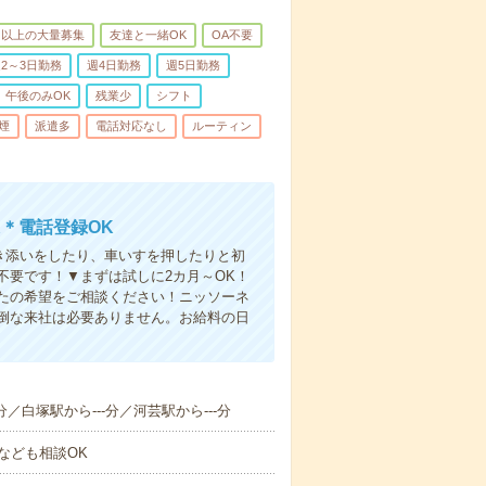
名以上の大量募集
友達と一緒OK
OA不要
2～3日勤務
週4日勤務
週5日勤務
午後のみOK
残業少
シフト
煙
派遣多
電話対応なし
ルーティン
＊電話登録OK
付き添いをしたり、車いすを押したりと初
不要です！▼まずは試しに2カ月～OK！
たの希望をご相談ください！ニッソーネ
倒な来社は必要ありません。お給料の日
分／白塚駅から---分／河芸駅から---分
なども相談OK