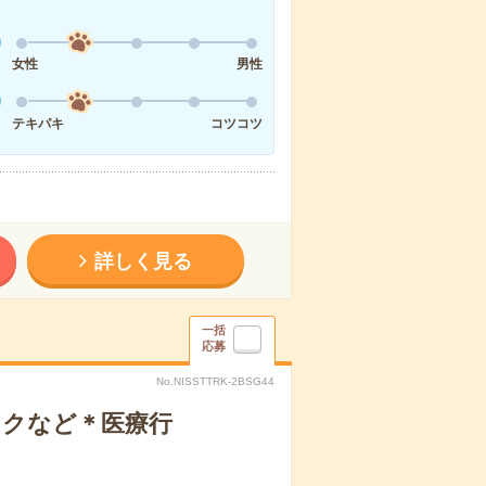
女性
男性
テキパキ
コツコツ
詳しく見る
一括
応募
No.NISSTTRK-2BSG44
ックなど＊医療行