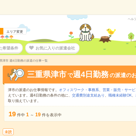
ヘル
エリア変更
た希望条件
お気に入りの派遣会社
県津市 週4日勤務の派遣の仕事一覧
三重県津市
週4日勤務
で
の派遣の
津市の派遣のお仕事情報です。
オフィスワーク・事務系
、
営業・販売・サービ
えています。週4日勤務の条件の他に、
交通費別途支給あり
、
職種未経験OK
、
取り揃えています。
19
1
19
件中
～
件を表示中
未読