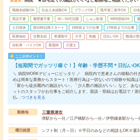
派遣先
職種未経験OK
社会人未経験OK
ブランクOK
既卒第二新卒OK
10
英語不要
履歴書不要
40～50代活躍
しゅふ歓迎
WEB登録OK
週
土日祝休
朝10時以降スタート
16時前までの仕事
17時前までの仕事
医療福祉
交費支給
車通勤可
大手
制服
日払いOK
職場が禁
自転車・バイクOK
看護師
介護士
ここがポイント！
【短期間でガッツリ稼ぐ！】年齢・学歴不問＊日払いOK
＼ 病院WORKデビューにピッタリ ／ 病院内で患者さんの移動の
めは簡単な業務からスタート！医療行為は一切ないので経験や知識は
「家から徒歩圏内の施設がいい」「少人数の施設がいい」など、あな
ットのスタッフがお仕事をご紹介します。面談・登録はお電話で！面
払…
つづきを見る
勤務地
三重県津市
津駅から---分／江戸橋駅から---分／伊勢鎌倉駅から---
曜日頻度
シフト制（月～日）※平日のみなどの相談もOK※週3