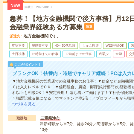
NEW
掲載日
2026/08/07
急募！【地方金融機関で後方事務】月12日～
金融業界経験ある方募集
派遣
地方金融機関です。
派遣先
英語不要
履歴書不要
40～50代活躍
しゅふ歓迎
WEB登録OK
週
土日祝休
16時前までの仕事
17時前までの仕事
残業少
金融
交
ここがポイント！
ブランクOK！扶養内・時短でキャリア継続！PCは入力
▼地方金融機関の営業店での金融事務のお仕事！▼信金など金融機関
Ｃは入力レベルでＯＫ！▼信用組合、農協、郵貯(銀行部門)の経験者も
れ以上も相談OK！▼安定長期！ 落ち着いて働けます！▼社会保険加
＼職歴記載＆気になる！でマッチング率2倍！／プロフィールから職
つづきを見る
勤務地
三重県津市
津新町駅から車7分、徒歩24分／阿漕駅から車5分、徒
13分