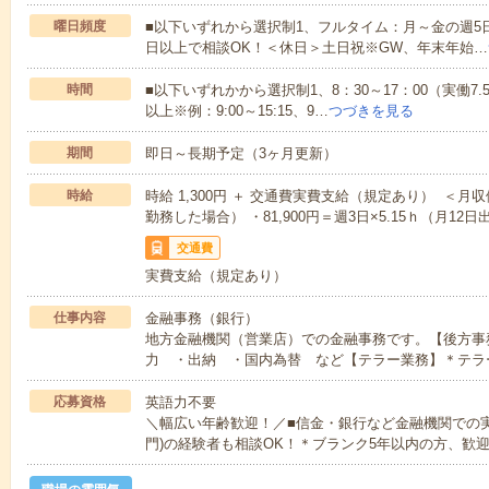
曜日頻度
■以下いずれから選択制1、フルタイム：月～金の週5
日以上で相談OK！＜休日＞土日祝※GW、年末年始…
時間
■以下いずれかから選択制1、8：30～17：00（実働7.
以上※例：9:00～15:15、9…
つづきを見る
期間
即日～長期予定（3ヶ月更新）
時給
時給 1,300円 ＋ 交通費実費支給（規定あり） ＜月収例＞
勤務した場合） ・81,900円＝週3日×5.15ｈ（月12
交通費
実費支給（規定あり）
仕事内容
金融事務（銀行）
地方金融機関（営業店）での金融事務です。【後方事
力 ・出納 ・国内為替 など【テラー業務】＊テラ
応募資格
英語力不要
＼幅広い年齢歓迎！／■信金・銀行など金融機関での
門)の経験者も相談OK！＊ブランク5年以内の方、歓