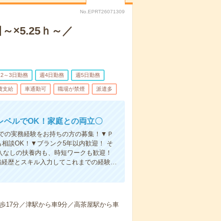
No.EPRT26071309
×5.25ｈ～／
2～3日勤務
週4日勤務
週5日勤務
費支給
車通勤可
職場が禁煙
派遣多
レベルでOK！家庭との両立〇
での実務経験をお持ちの方の募集！▼Ｐ
相談OK！▼ブランク5年以内歓迎！ そ
入なしの扶養内も、時短ワークも歓迎！
務経歴とスキル入力してこれまでの経験…
歩17分／津駅から車9分／高茶屋駅から車