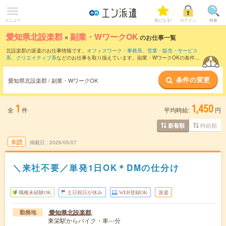
メニュー
気になる!
ログイン
検索
愛知県北設楽郡
×
副業・WワークOK
のお仕事一覧
北設楽郡の派遣のお仕事情報です。
オフィスワーク・事務系
、
営業・販売・サービス
系
、
クリエイティブ系
などのお仕事を取り揃えています。副業・WワークOKの条件の
他に、
交通費別途支給あり
、
職種未経験OK
、
友だちと一緒の応募OK
などのこだわり
条件も取り揃えています。
条件の変更
愛知県北設楽郡 / 副業・WワークOK
1
1,450
全
件
平均時給:
円
時給順
新着順
未読
掲載日
2026/05/07
＼来社不要／単発1日OK＊DMの仕分け
職種未経験OK
土日祝日が休み
WEB登録OK
派遣
愛知県北設楽郡
勤務地
東栄駅からバイク・車---分