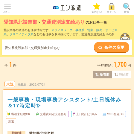
メニュー
気になる!
ログイン
検索
愛知県北設楽郡
×
交通費別途支給あり
のお仕事一覧
北設楽郡の派遣のお仕事情報です。
オフィスワーク・事務系
、
営業・販売・サービス
系
、
クリエイティブ系
などのお仕事を取り揃えています。交通費別途支給ありの条件
の他に、
職種未経験OK
、
友だちと一緒の応募OK
、
10名以上の大量募集
などのこだわ
り条件も取り揃えています。
条件の変更
愛知県北設楽郡 / 交通費別途支給あり
1
1,700
全
件
平均時給:
円
時給順
新着順
未読
掲載日
2026/07/24
一般事務・現場事務アシスタント/土日祝休み
＆17時定時✨
職種未経験OK
交通費別途支給あり
土日祝日が休み
WEB登録OK
派遣
愛知県北設楽郡
勤務地