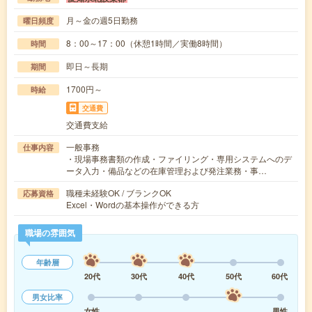
月～金の週5日勤務
曜日頻度
8：00～17：00（休憩1時間／実働8時間）
時間
即日～長期
期間
1700円～
時給
交通費
交通費支給
一般事務
仕事内容
・現場事務書類の作成・ファイリング・専用システムへのデ
ータ入力・備品などの在庫管理および発注業務・事…
職種未経験OK / ブランクOK
応募資格
Excel・Wordの基本操作ができる方
職場の雰囲気
年齢層
20代
30代
40代
50代
60代
男女比率
女性
男性