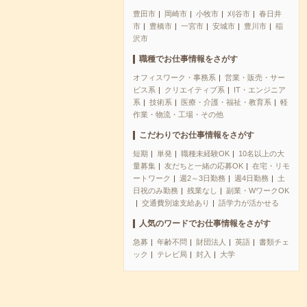
豊田市
岡崎市
小牧市
刈谷市
春日井
市
豊橋市
一宮市
安城市
豊川市
稲
沢市
職種でお仕事情報をさがす
オフィスワーク・事務系
営業・販売・サー
ビス系
クリエイティブ系
IT・エンジニア
系
技術系
医療・介護・福祉・教育系
軽
作業・物流・工場・その他
こだわりでお仕事情報をさがす
短期
単発
職種未経験OK
10名以上の大
量募集
友だちと一緒の応募OK
在宅・リモ
ートワーク
週2～3日勤務
週4日勤務
土
日祝のみ勤務
残業なし
副業・WワークOK
交通費別途支給あり
語学力が活かせる
人気のワードでお仕事情報をさがす
急募
年齢不問
財団法人
英語
書類チェ
ック
テレビ局
封入
大学