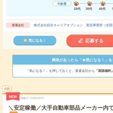
年齢層
20代
30代
40代
株式会社綜合キャリアオプション 製造事業部（全国
派遣会社
応募する
気になる！
興味があったら「★気になる！」を
「気になる！」を押しておくと、派遣会社から
「面談確約
未読
NEW
掲載日
2026/08/07
＼安定稼働／大手自動車部品メーカー内