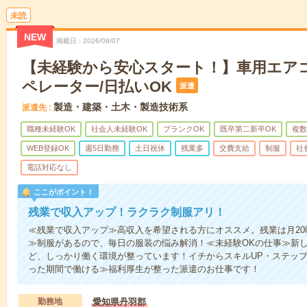
未読
NEW
掲載日
2026/08/07
【未経験から安心スタート！】車用エア
ペレーター/日払いOK
派遣
製造・建築・土木・製造技術系
派遣先
職種未経験OK
社会人未経験OK
ブランクOK
既卒第二新卒OK
複数
WEB登録OK
週5日勤務
土日祝休
残業多
交費支給
制服
社
電話対応なし
ここがポイント！
残業で収入アップ！ラクラク制服アリ！
≪残業で収入アップ≫高収入を希望される方にオススメ。残業は月2
≫制服があるので、毎日の服装の悩み解消！≪未経験OKの仕事≫新
ど、しっかり働く環境が整っています！イチからスキルUP・ステップ
った期間で働ける≫福利厚生が整った派遣のお仕事です！
勤務地
愛知県丹羽郡