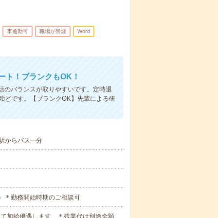
車通勤可
職場が禁煙
Word
タート！ブランクもOK！
活のバランスが取りやすいです。定時退
殆どです。【ブランクOK】先輩による研
からバス---分
じ）＊勤務開始時期のご相談可
慮して加給優遇します ＊残業代は別途全額