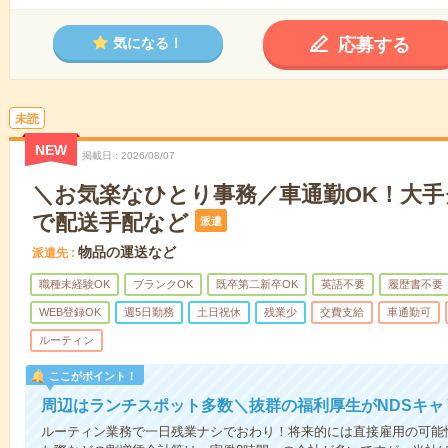
応募する
気になる！
未読
NEW
掲載日
2026/08/07
＼お気楽なひとり事務／車通勤OK！大
で配送手配など
派遣
物品の運送など
派遣先
職種未経験OK
ブランクOK
既卒第二新卒OK
英語不要
履歴書不要
WEB登録OK
週5日勤務
土日祝休
残業少
交費支給
車通勤可
ルーティン
ここがポイント！
周辺はランチスポット多数＼抜群の福利厚生がNDSキ
ルーティン業務で一日残業ナシでおわり！将来的には直接雇用の可能