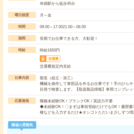
布袋駅から徒歩45分
曜日頻度
月～金
時間
08:00～17:0021:00～06:00
期間
長期でお仕事できる方、大歓迎！
時給
時給1650円
交通費
交通費規定内支給
仕事内容
製造（組立・加工）
機械を操作して車部品を作るお仕事です！手のひらサ
目視で検査します。【取扱製品情報】車用コンプレッ
応募資格
職種未経験OK / ブランクOK / 英語力不要
◆未経験OK！〇まずは事前登録だけでもOK！履歴
種などを入力するだけ★オシゴトただいま少しずつ増
職場の雰囲気