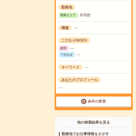
勤務地
丹羽郡
勤務エリア
職種
---
こだわりINDEX
---
絶対
---
できれば
キーワード
---
あなたのプロフィール
---
条件の変更
他の検索結果を見る
勤務地でお仕事情報をさがす