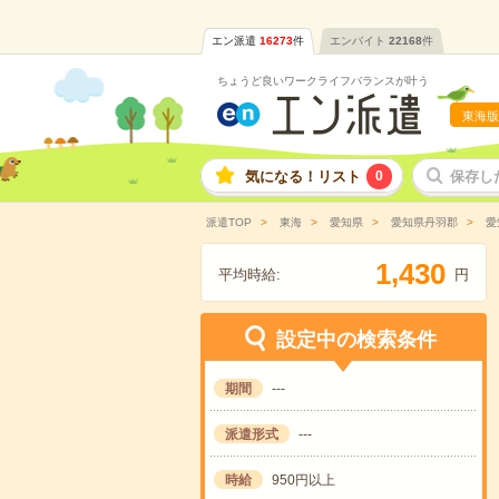
エン派遣
16273
件
エンバイト
22168
件
ちょうど良いワークライフバランスが叶う
東海版
気になる！リスト
0
保存し
派遣TOP
東海
愛知県
愛知県丹羽郡
愛
,
1
4
3
0
平均時給:
円
設定中の検索条件
期間
---
派遣形式
---
時給
950円以上