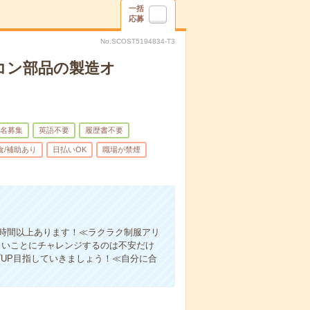
一括
応募
No.SCOST5194834-T3
コン部品の製造オ
名募集
英語不要
履歴書不要
食/補助あり
日払いOK
職場が禁煙
0時間以上あります！≪ラクラク制服アリ
しいことにチャレンジするのは不安だけ
UP目指していきましょう！≪自分に合