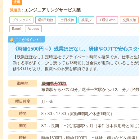
派遣
エンジニアリングサービス業
派遣先
ブランクOK
週5日勤務
土日祝休
残業少
IT通信Web
交費支給
Excel
Access
ここがポイント！
《時給1500円～》残業ほぼなし、研修やOJTで安心ス
【残業ほぼなし】定時退社でプライベート時間を確保でき、仕事と生
勤する事が多く、少し残っても18時前には全員が退勤していることが
修やOJTがあり、復職への不安を解消できます。
勤務地
愛知県丹羽郡
布袋駅からバス20分／尾張一宮駅からバス---分／小牧駅
曜日頻度
月～金
時間
8：30～17:30（実働8時間／休憩1時間）
期間
8/1～長期 ＊試用期間3ヶ月（条件は本採用時と同
時給
時給1500円～時給1700円 ＊経験・能力などを考