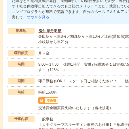
た際などの割増賃金計算は、実働8時間～の会社が多いですが、当社は
す！社会保険即日加入できるのも当社のメリット＊また、就業してい
ニングプログラムが無料で受講できます。自分のペースでスキルアッ
実して…
つづきを見る
勤務地
愛知県丹羽郡
楽田駅から車8分／柏森駅から車10分／江南(愛知県)
小牧駅から車21分
曜日頻度
月～金
時間
9:00～17:30 休憩1時間 実働7時間30分１日実
す！（125％！）
期間
即日勤務もOK!! スタート日ご相談ください＊ 
時給
時給1500円
交通費
交通費全額実費支給いたします（当社規定）
仕事内容
一般事務
【大手グループのルーティン事務のお仕事】＊配送手