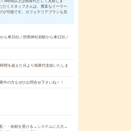
7.5時間以上は残業代として支給しま
ただくスタッフさんは、豊富なイーラー
プが可能です。カフェテリアプランも充
駅から車15分／田県神社前駅から車12分／
働7.5時間を超えた分より残業代支給いたしま
就業中の方もぜひお問合せ下さいね！！
配・・依頼を受ける→システムに入力→