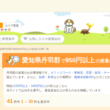
ヘル
エリア変更
た希望条件
お気に入りの派遣会社
知県丹羽郡 時給950円以上の派遣の仕事一覧
愛知県丹羽郡
950円以上
で
の派遣
丹羽郡の派遣のお仕事情報です。
オフィスワーク・事務系
、
営業・販売・サー
揃えています。さらに、
短期
・
単発
などの期間や、
職種未経験OK
などのこだ
時給
1150円以上
・
1800円以上
の求人はこちら
当サイトでは法令を遵守し、最低賃金以上の求人のみを掲載しています。
41
1
30
件中
～
件を表示中