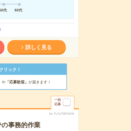
50代
60代
）
詳しく見る
クリック！
」
や
「応募歓迎」
が届きます！
一括
応募
No.TLALTWF2608
での事務的作業