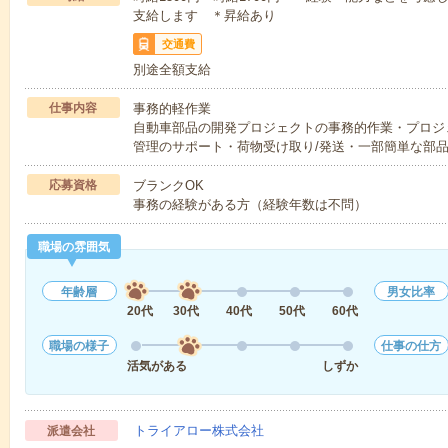
支給します ＊昇給あり
交通費
別途全額支給
仕事内容
事務的軽作業
自動車部品の開発プロジェクトの事務的作業・プロジ
管理のサポート・荷物受け取り/発送・一部簡単な部
応募資格
ブランクOK
事務の経験がある方（経験年数は不問）
職場の雰囲気
年齢層
男女比率
20代
30代
40代
50代
60代
職場の様子
仕事の仕方
活気がある
しずか
トライアロー株式会社
派遣会社