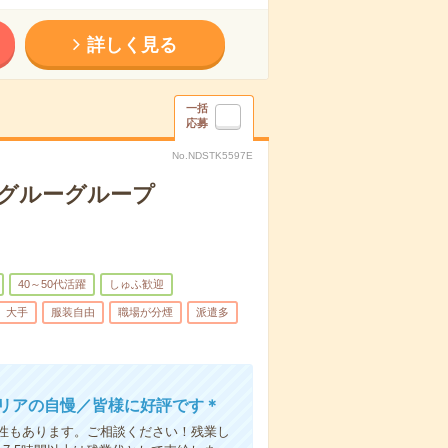
詳しく見る
一括
応募
No.NDSTK5597E
手グルーグループ
40～50代活躍
しゅふ歓迎
大手
服装自由
職場が分煙
派遣多
ャリアの自慢／皆様に好評です＊
性もあります。ご相談ください！残業し