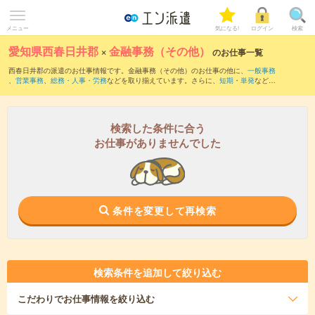
メニュー
気になる!
ログイン
検索
愛知県西春日井郡
×
金融事務（その他）
のお仕事一覧
西春日井郡の派遣のお仕事情報です。金融事務（その他）のお仕事の他に、
一般事務
、
営業事務
、
総務・人事・労務
などを取り揃えています。さらに、
短期
・
単発
などの
期間や、
職種未経験OK
などのこだわり条件で絞り込んでいただけます。
検索した条件に合う
お仕事がありませんでした
条件を変更して再検索
検索条件を追加して絞り込む
こだわり
でお仕事情報を絞り込む