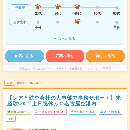
年齢層
20代
30代
40代
50代
60代
男女比率
女性
男性
もっと見る
気になる!
応募へ進む
詳しく見る
派遣会社
株式会社メイテックキャスト 名古屋支店 オフィスワーク事業部
未読
掲載日
2026/07/25
【レア＊航空会社の人事部で事務サポート】未
経験OK！土日祝休み＠名古屋空港内
職種未経験OK
交通費別途支給あり
土日祝日が休み
WEB登録OK
派遣