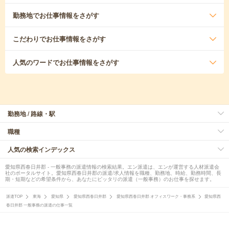
勤務地
でお仕事情報をさがす
こだわり
でお仕事情報をさがす
人気のワード
でお仕事情報をさがす
勤務地 / 路線・駅
職種
人気の検索インデックス
愛知県西春日井郡 - 一般事務の派遣情報の検索結果。エン派遣は、エンが運営する人材派遣会
社のポータルサイト。愛知県西春日井郡の派遣/求人情報を職種、勤務地、時給、勤務時間、長
期・短期などの希望条件から、あなたにピッタリの派遣（一般事務）のお仕事を探せます。
派遣TOP
東海
愛知県
愛知県西春日井郡
愛知県西春日井郡 オフィスワーク・事務系
愛知県西
春日井郡 一般事務の派遣の仕事一覧