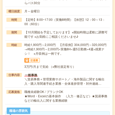
らバス30分
月～金曜日
曜日頻度
【定時】8:00~17:00（実働8時間）【休憩】12：00～13：
時間
00（60分）
【10月開始を予定しております】 ※開始時期は柔軟に調整可
期間
能です ※お気軽にご相談くださいませ♪
時給1,900円～2,000円 【月収例】304,000円～320,000円
時給
→時給1,900円～2,000円×実働8H×週5日勤務×4週+残業ナ
シ！ ※月収例は一例です。
交通費
3万円/月まで支給 （※弊社規定有り）
一般事務
仕事内容
＼貿易事務＋管理業務サポート／・海外製品に関する輸出
入・購入等関連手続き業務・全体進捗管理・対外連絡…
職種未経験OK / ブランクOK
応募資格
★Word・Excelの基本操作 （入力・修正など）★貿易事務
などの輸出入に関する業務経験
職場の雰囲気