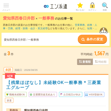
メニュー
気になる!
ログイン
検索
愛知県西春日井郡
×
一般事務
のお仕事一覧
西春日井郡の派遣のお仕事情報です。一般事務のお仕事の他に、
営業事務
、
総務・人
事・労務
、
経理・財務・会計・英文経理
などを取り揃えています。さらに、
短期
・
単
発
などの期間や、
職種未経験OK
などのこだわり条件で絞り込んでいただけます。職種
辞典：
一般事務のお仕事とは？とは？
条件の変更
愛知県西春日井郡 / 一般事務
3
1,567
全
件
平均時給:
円
時給順
新着順
未読
掲載日
2026/08/05
NEW
【残業ほぼなし】未経験OK一般事務＊三菱重
工グループ
職種未経験OK
交通費別途支給あり
土日祝日が休み
WEB登録OK
派遣
愛知県西春日井郡
勤務地