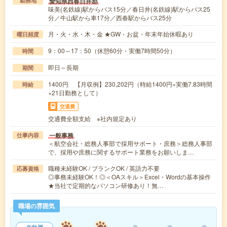
愛知県西春日井郡
勤務地
味美(名鉄線)駅からバス15分／春日井(名鉄線)駅からバス25
分／牛山駅から車17分／西春駅からバス25分
月・火・水・木・金 ★GW・お盆・年末年始休暇あり
曜日頻度
9：00～17：50（休憩60分・実働7時間50分）
時間
即日～長期
期間
1400円 【月収例】230,202円（時給1400円×実働7.83時間
時給
×21日勤務として）
交通費
交通費全額支給 ※社内規定あり
一般事務
仕事内容
＜航空会社・総務人事部で採用サポート・庶務＞総務人事部
で、採用や庶務に関するサポート業務をお願いしま…
職種未経験OK / ブランクOK / 英語力不要
応募資格
◎事務未経験OK！◎＜OAスキル＞Excel・Wordの基本操作
★当社で定期的なパソコン研修あり！無…
職場の雰囲気