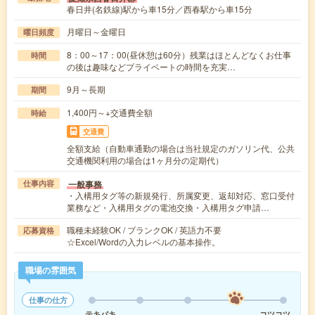
春日井(名鉄線)駅から車15分／西春駅から車15分
月曜日～金曜日
曜日頻度
8：00～17：00(昼休憩は60分）残業はほとんどなくお仕事
時間
の後は趣味などプライベートの時間を充実…
9月～長期
期間
1,400円～+交通費全額
時給
交通費
全額支給（自動車通勤の場合は当社規定のガソリン代、公共
交通機関利用の場合は1ヶ月分の定期代）
一般事務
仕事内容
・入構用タグ等の新規発行、所属変更、返却対応、窓口受付
業務など・入構用タグの電池交換・入構用タグ申請…
職種未経験OK / ブランクOK / 英語力不要
応募資格
☆Excel/Wordの入力レベルの基本操作。
職場の雰囲気
仕事の仕方
テキパキ
コツコツ