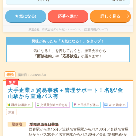
気になる!
応募へ進む
詳しく見る
派遣会社
株式会社ダイヤモンドパーソネル (三菱電機グループ)
興味があったら「★気になる！」をタップ！
「気になる！」を押しておくと、派遣会社から
「面談確約」
や
「応募歓迎」
が届きます！
未読
掲載日
2026/08/05
NEW
大手企業♬貿易事務＋管理サポート！名駅/金
山駅から直通バス有
職種未経験OK
交通費別途支給あり
土日祝日が休み
WEB登録OK
派遣
愛知県西春日井郡
勤務地
西春駅から車15分／近鉄名古屋駅からバス30分／名鉄名古屋
駅からバス30分／名古屋駅からバス30分／金山(愛知県)駅か