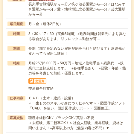
長久手古戦場駅から---分／杁ケ池公園駅から---分／はなみず
き通駅から---分／愛・地球博記念公園駅から---分／芸大通駅
から---分
月～金（週休2日制）
曜日頻度
8：30～17：30（実働8時間）※勤務時間は就業先により異な
時間
る場合があります。◎フレックス勤務が可…
長期（期間を定めない雇用契約を当社と結びます）派遣先が
期間
変わっても雇用は継続！
月給25万6,000円～50万円＋地域／住宅手当＋残業代 ※残
時給
業代は全額支給します。 ※各種手当あり ※経験・年齢・能
力等を考慮して加給・優遇します。
交通費
交通費全額支給
ＣＡＤ（土木・建築・設備）
仕事内容
＜一生もののスキルが身につく仕事です＞・図面作成ソフト
「CAD」を使い、設計図作成サポート・図面修正…
職種未経験OK / ブランクOK / 英語力不要
応募資格
＜未経験、第二新卒OK！＞社会人経験、業界経験、資格は
問いません！※高卒以上の方（勉強内容は不問）▼…