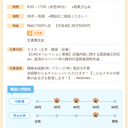
9:00～17:50（休憩:60分） ※残業少なめ
時間
08月～長期 ※開始日ご相談ください！
期間
時給1700円+交 【月収例】26万5200円
時給
交通費
交通費支給
ＣＡＤ（土木・建築・設備）
仕事内容
【CADオペレーション業務】店舗内装に関する図面修正対応
ex）薬局やスーパー等の陳列什器関連資料作成…
職種未経験OK / ブランクOK / 英語力不要
応募資格
未経験からもチャレンジいただけます！【こんなスキルや経
験のある方を歓迎します！】 ・Vectorwo…
職場の雰囲気
年齢層
20代
30代
40代
50代
60代
男女比率
女性
男性