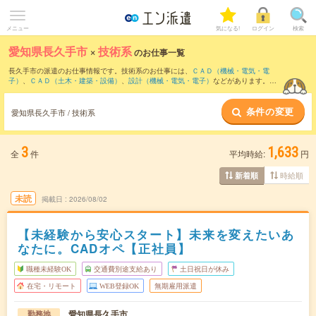
メニュー
気になる!
ログイン
検索
愛知県長久手市
×
技術系
のお仕事一覧
長久手市の派遣のお仕事情報です。技術系のお仕事には、
ＣＡＤ（機械・電気・電
子）
、
ＣＡＤ（土木・建築・設備）
、
設計（機械・電気・電子）
などがあります。さ
らに、
短期
・
単発
などの期間や、
職種未経験OK
などのこだわり条件で絞り込んでいた
だけます。
条件の変更
愛知県長久手市 / 技術系
3
1,633
全
件
平均時給:
円
時給順
新着順
未読
掲載日
2026/08/02
【未経験から安心スタート】未来を変えたいあ
なたに。CADオペ【正社員】
職種未経験OK
交通費別途支給あり
土日祝日が休み
在宅・リモート
WEB登録OK
無期雇用派遣
愛知県長久手市
勤務地