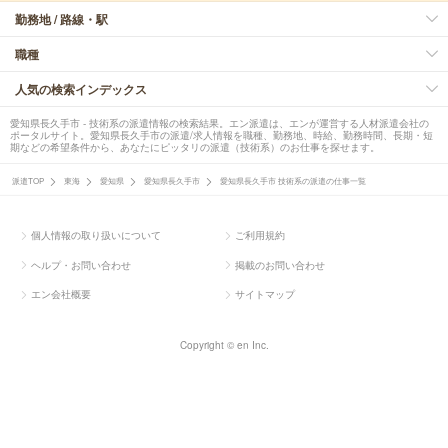
勤務地 / 路線・駅
職種
人気の検索インデックス
愛知県長久手市 - 技術系の派遣情報の検索結果。エン派遣は、エンが運営する人材派遣会社の
ポータルサイト。愛知県長久手市の派遣/求人情報を職種、勤務地、時給、勤務時間、長期・短
期などの希望条件から、あなたにピッタリの派遣（技術系）のお仕事を探せます。
派遣TOP
東海
愛知県
愛知県長久手市
愛知県長久手市 技術系の派遣の仕事一覧
個人情報の取り扱いについて
ご利用規約
ヘルプ・お問い合わせ
掲載のお問い合わせ
エン会社概要
サイトマップ
Copyright © en Inc.