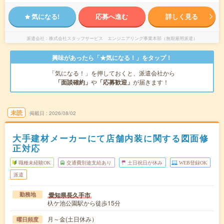
気になる!
応募へ進む
詳しく見る
派遣会社
株式会社スタッフサービス エンジニアリング事業本部（無期雇用派遣）
興味があったら「★気になる！」をタップ！
「気になる！」を押しておくと、派遣会社から
「面談確約」
や
「応募歓迎」
が届きます！
未読
掲載日
2026/08/02
大手建材メーカーにて店舗内装に関する図面修
正対応
職種未経験OK
交通費別途支給あり
土日祝日が休み
WEB登録OK
派遣
愛知県長久手市
勤務地
杁ケ池公園駅から徒歩15分
月～金(土日休み）
曜日頻度