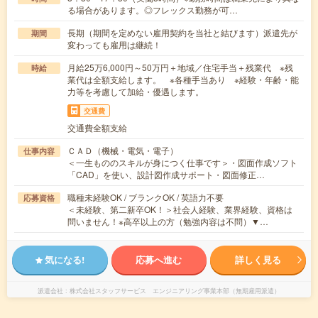
る場合があります。◎フレックス勤務が可…
長期（期間を定めない雇用契約を当社と結びます）派遣先が
期間
変わっても雇用は継続！
月給25万6,000円～50万円＋地域／住宅手当＋残業代 ※残
時給
業代は全額支給します。 ※各種手当あり ※経験・年齢・能
力等を考慮して加給・優遇します。
交通費
交通費全額支給
ＣＡＤ（機械・電気・電子）
仕事内容
＜一生もののスキルが身につく仕事です＞・図面作成ソフト
「CAD」を使い、設計図作成サポート・図面修正…
職種未経験OK / ブランクOK / 英語力不要
応募資格
＜未経験、第二新卒OK！＞社会人経験、業界経験、資格は
問いません！※高卒以上の方（勉強内容は不問）▼…
気になる!
応募へ進む
詳しく見る
派遣会社
株式会社スタッフサービス エンジニアリング事業本部（無期雇用派遣）