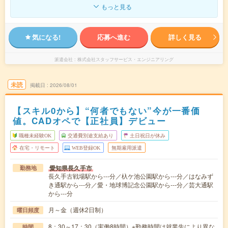
もっと見る
気になる!
応募へ進む
詳しく見る
派遣会社
株式会社スタッフサービス・エンジニアリング
未読
掲載日
2026/08/01
【スキル0から】“何者でもない”今が一番価
値。CADオペで【正社員】デビュー
職種未経験OK
交通費別途支給あり
土日祝日が休み
在宅・リモート
WEB登録OK
無期雇用派遣
愛知県長久手市
勤務地
長久手古戦場駅から---分／杁ケ池公園駅から---分／はなみず
き通駅から---分／愛・地球博記念公園駅から---分／芸大通駅
から---分
月～金（週休2日制）
曜日頻度
8：30～17：30（実働8時間）※勤務時間は就業先により異な
時間