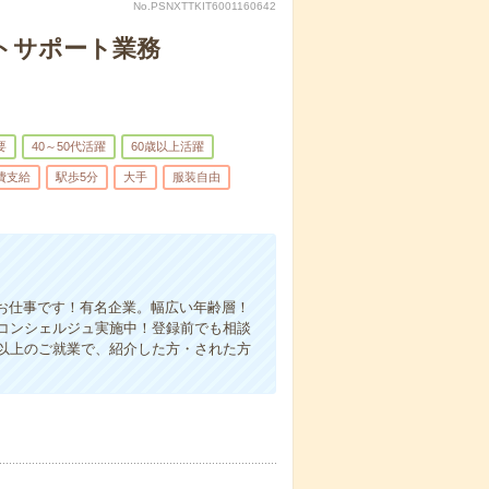
No.PSNXTTKIT6001160642
トサポート業務
要
40～50代活躍
60歳以上活躍
費支給
駅歩5分
大手
服装自由
お仕事です！有名企業。幅広い年齢層！
コンシェルジュ実施中！登録前でも相談
月以上のご就業で、紹介した方・された方