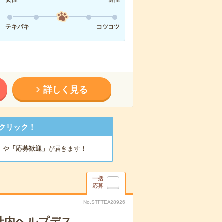
テキパキ
コツコツ
詳しく見る
クリック！
」
や
「応募歓迎」
が届きます！
一括
応募
No.STFTEA28926
社内ヘルプデス