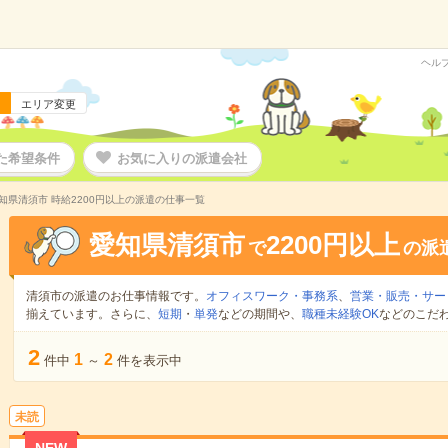
ヘル
エリア変更
た希望条件
お気に入りの派遣会社
知県清須市 時給2200円以上の派遣の仕事一覧
愛知県清須市
2200円以上
で
の派
清須市の派遣のお仕事情報です。
オフィスワーク・事務系
、
営業・販売・サー
揃えています。さらに、
短期
・
単発
などの期間や、
職種未経験OK
などのこだ
2
1
2
件中
～
件を表示中
未読