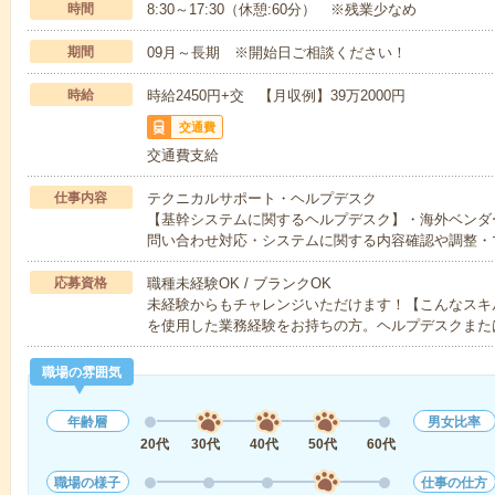
時間
8:30～17:30（休憩:60分） ※残業少なめ
期間
09月～長期 ※開始日ご相談ください！
時給
時給2450円+交 【月収例】39万2000円
交通費
交通費支給
仕事内容
テクニカルサポート・ヘルプデスク
【基幹システムに関するヘルプデスク】・海外ベンダ
問い合わせ対応・システムに関する内容確認や調整・
応募資格
職種未経験OK / ブランクOK
未経験からもチャレンジいただけます！【こんなスキ
を使用した業務経験をお持ちの方。ヘルプデスクまた
職場の雰囲気
年齢層
男女比率
20代
30代
40代
50代
60代
職場の様子
仕事の仕方