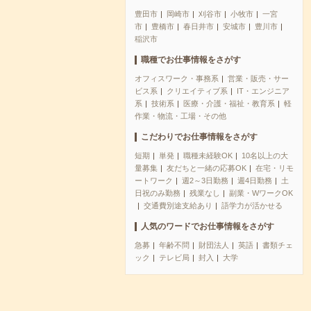
豊田市
岡崎市
刈谷市
小牧市
一宮
市
豊橋市
春日井市
安城市
豊川市
稲沢市
職種でお仕事情報をさがす
オフィスワーク・事務系
営業・販売・サー
ビス系
クリエイティブ系
IT・エンジニア
系
技術系
医療・介護・福祉・教育系
軽
作業・物流・工場・その他
こだわりでお仕事情報をさがす
短期
単発
職種未経験OK
10名以上の大
量募集
友だちと一緒の応募OK
在宅・リモ
ートワーク
週2～3日勤務
週4日勤務
土
日祝のみ勤務
残業なし
副業・WワークOK
交通費別途支給あり
語学力が活かせる
人気のワードでお仕事情報をさがす
急募
年齢不問
財団法人
英語
書類チェ
ック
テレビ局
封入
大学