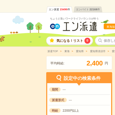
エン派遣
15490
件
エンバイト
22168
件
ちょうど良いワークライフバランスが叶う
東海版
気になる！リスト
0
保存し
派遣TOP
東海
愛知県
愛知県清須市
愛
,
2
4
0
0
平均時給:
円
設定中の検索条件
期間
---
派遣形式
---
時給
2200円以上