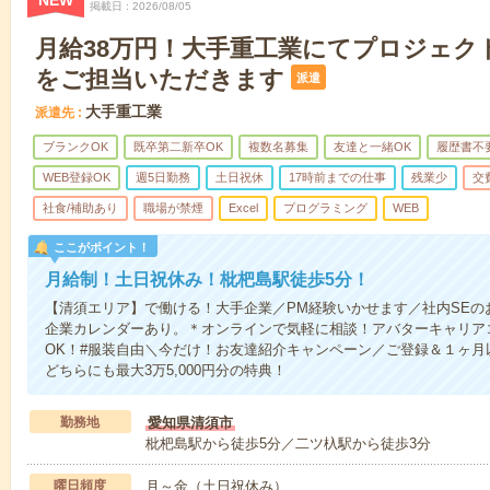
NEW
掲載日
2026/08/05
月給38万円！大手重工業にてプロジェク
をご担当いただきます
派遣
大手重工業
派遣先
ブランクOK
既卒第二新卒OK
複数名募集
友達と一緒OK
履歴書不
WEB登録OK
週5日勤務
土日祝休
17時前までの仕事
残業少
交
社食/補助あり
職場が禁煙
Excel
プログラミング
WEB
ここがポイント！
月給制！土日祝休み！枇杷島駅徒歩5分！
【清須エリア】で働ける！大手企業／PM経験いかせます／社内SEの
企業カレンダーあり。＊オンラインで気軽に相談！アバターキャリア
OK！#服装自由＼今だけ！お友達紹介キャンペーン／ご登録＆１ヶ
どちらにも最大3万5,000円分の特典！
勤務地
愛知県清須市
枇杷島駅から徒歩5分／二ツ杁駅から徒歩3分
曜日頻度
月～金（土日祝休み）