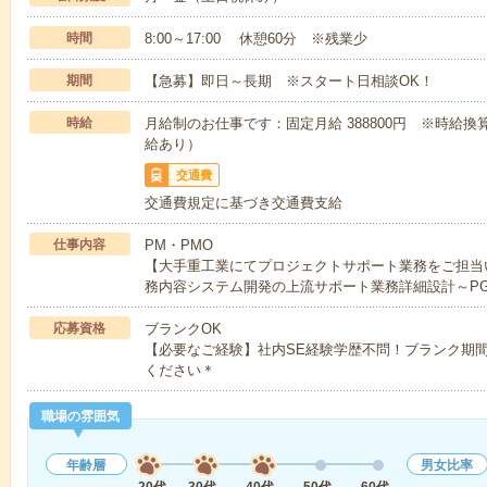
時間
8:00～17:00 休憩60分 ※残業少
期間
【急募】即日～長期 ※スタート日相談OK！
時給
月給制のお仕事です：固定月給 388800円 ※時給換
給あり）
交通費
交通費規定に基づき交通費支給
仕事内容
PM・PMO
【大手重工業にてプロジェクトサポート業務をご担当
務内容システム開発の上流サポート業務詳細設計～P
応募資格
ブランクOK
【必要なご経験】社内SE経験学歴不問！ブランク期
ください＊
職場の雰囲気
年齢層
男女比率
20代
30代
40代
50代
60代