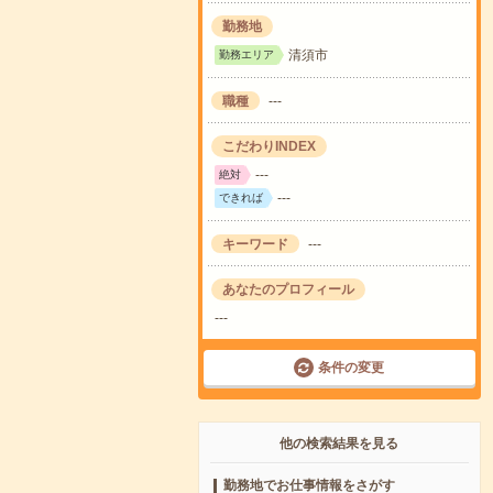
勤務地
清須市
勤務エリア
職種
---
こだわりINDEX
---
絶対
---
できれば
キーワード
---
あなたのプロフィール
---
条件の変更
他の検索結果を見る
勤務地でお仕事情報をさがす