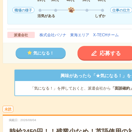
職場の様子
仕事の仕方
活気がある
しずか
株式会社パソナ 東海エリア X-TECHチーム
派遣会社
応募する
気になる！
興味があったら「★気になる！」を
「気になる！」を押しておくと、派遣会社から
「面談確約
未読
掲載日
2026/08/04
時給2450円！！残業少なめ！英語使用の