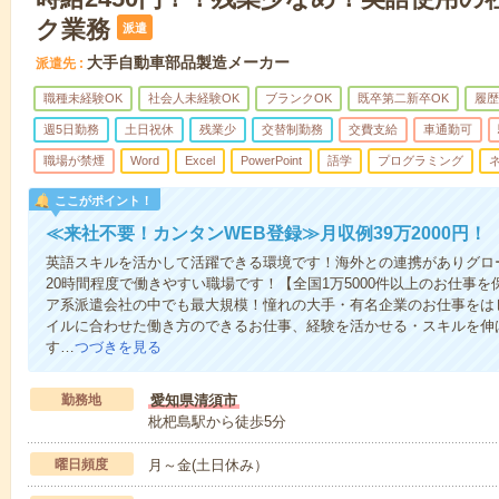
ク業務
派遣
大手自動車部品製造メーカー
派遣先
職種未経験OK
社会人未経験OK
ブランクOK
既卒第二新卒OK
履歴
週5日勤務
土日祝休
残業少
交替制勤務
交費支給
車通勤可
職場が禁煙
Word
Excel
PowerPoint
語学
プログラミング
ここがポイント！
≪来社不要！カンタンWEB登録≫月収例39万2000円！
英語スキルを活かして活躍できる環境です！海外との連携がありグロ
20時間程度で働きやすい職場です！【全国1万5000件以上のお仕事
ア系派遣会社の中でも最大規模！憧れの大手・有名企業のお仕事をは
イルに合わせた働き方のできるお仕事、経験を活かせる・スキルを伸
す…
つづきを見る
勤務地
愛知県清須市
枇杷島駅から徒歩5分
曜日頻度
月～金(土日休み）