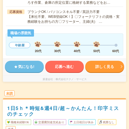
ろす作業、倉庫の所定位置に格納する業務などをお…
ブランクOK / パソコンスキル不要 / 英語力不要
応募資格
【来社不要、WEB登録OK！】〇フォークリフトの資格・実
務経験をお持ちの方〇フリーター、主婦(夫) …
職場の雰囲気
年齢層
20代
30代
40代
50代
60代
気になる!
応募へ進む
詳しく見る
派遣会社
株式会社テクノ・サービス
未読
1日5ｈ＊時短&週4日/超～かんたん！印字ミス
のチェック
職種未経験OK
交通費別途支給あり
土日祝日が休み
残業なし