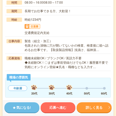
08:00～16:0008:00～17:00
時間
長期でお仕事できる方、大歓迎！
期間
時給1234円
時給
交通費
交通費規定内支給
製造（組立・加工）
仕事内容
包装された漬物に穴が開いてないかの検査、検査後に箱へ詰
めるお仕事です。【取扱製品情報】浅漬け、福神漬…
職種未経験OK / ブランクOK / 英語力不要
応募資格
◆未経験OK！〇まずは事前登録だけでもOK！履歴書不要で
気軽にオンライン登録★氏名・職種などを入力す…
職場の雰囲気
年齢層
20代
30代
40代
50代
60代
気になる!
応募へ進む
詳しく見る