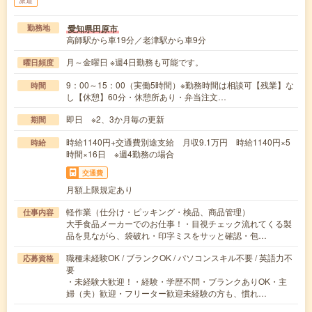
派遣
愛知県田原市
勤務地
高師駅から車19分／老津駅から車9分
月～金曜日 ※週4日勤務も可能です。
曜日頻度
9：00～15：00（実働5時間）※勤務時間は相談可【残業】な
時間
し【休憩】60分・休憩所あり・弁当注文…
即日 ※2、3か月毎の更新
期間
時給1140円+交通費別途支給 月収9.1万円 時給1140円×5
時給
時間×16日 ※週4勤務の場合
交通費
月額上限規定あり
軽作業（仕分け・ピッキング・検品、商品管理）
仕事内容
大手食品メーカーでのお仕事！・目視チェック流れてくる製
品を見ながら、袋破れ・印字ミスをサッと確認・包…
職種未経験OK / ブランクOK / パソコンスキル不要 / 英語力不
応募資格
要
・未経験大歓迎！・経験・学歴不問・ブランクありOK・主
婦（夫）歓迎・フリーター歓迎未経験の方も、慣れ…