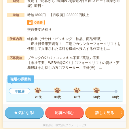
長期【ご応募から1週間以内(最短2日目)のスピード就業が可
期間
能】即日～
時給1800円 【月収例】288000円以上
時給
交通費
交通費支給有り
軽作業（仕分け・ピッキング・検品、商品管理）
仕事内容
！正社員登用実績有！ 工場でカウンターフォークリフトを
使用して入庫された原料を機械へ投入する作業をお…
ブランクOK / パソコンスキル不要 / 英語力不要
応募資格
【来社不要、WEB登録OK！】〇フォークリフトの資格・実
務経験をお持ちの方〇フリーター、主婦(夫) …
職場の雰囲気
年齢層
20代
30代
40代
50代
60代
気になる!
応募へ進む
詳しく見る
派遣会社
株式会社テクノ・サービス