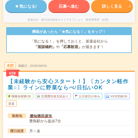
気になる!
応募へ進む
詳しく見る
派遣会社
株式会社綜合キャリアオプション 製造事業部（全国）
興味があったら「★気になる！」をタップ！
「気になる！」を押しておくと、派遣会社から
「面談確約」
や
「応募歓迎」
が届きます！
未読
掲載日
2026/08/05
NEW
【未経験から安心スタート！】〔カンタン軽作
業○〕ラインに野菜ならべ/日払いOK
職種未経験OK
交通費別途支給あり
土日祝日が休み
WEB登録OK
派遣
愛知県田原市
勤務地
豊島駅から徒歩7分
月～金
曜日頻度