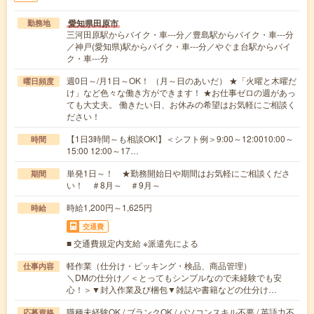
愛知県田原市
勤務地
三河田原駅からバイク・車---分／豊島駅からバイク・車---分
／神戸(愛知県)駅からバイク・車---分／やぐま台駅からバイ
ク・車---分
週0日～/月1日～OK！ （月～日のあいだ） ★「火曜と木曜だ
曜日頻度
け」など色々な働き方ができます！ ★お仕事ゼロの週があっ
ても大丈夫。 働きたい日、お休みの希望はお気軽にご相談く
ださい！
【1日3時間～も相談OK!】＜シフト例＞9:00～12:0010:00～
時間
15:00 12:00～17…
単発1日～！ ★勤務開始日や期間はお気軽にご相談くださ
期間
い！ ＃8月～ ＃9月～
時給1,200円～1,625円
時給
交通費
■ 交通費規定内支給 ※派遣先による
軽作業（仕分け・ピッキング・検品、商品管理）
仕事内容
＼DMの仕分け／＜とってもシンプルなので未経験でも安
心！＞▼封入作業及び梱包▼雑誌や書籍などの仕分け…
職種未経験OK / ブランクOK / パソコンスキル不要 / 英語力不
応募資格