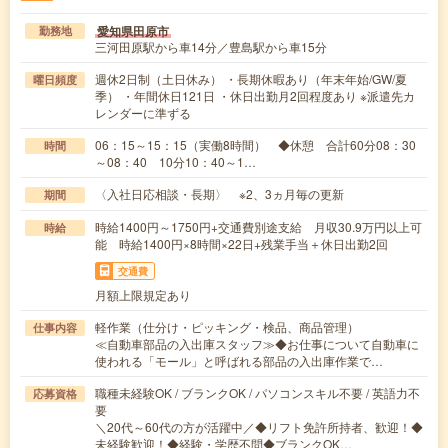
愛知県田原市
勤務地
三河田原駅から車14分／豊島駅から車15分
週休2日制（土日休み） ・長期休暇あり（年末年始/GW/夏
曜日頻度
季） ・年間休日121日 ・休日出勤月2回程度あり ※派遣先カ
レンダーに準ずる
06：15～15：15（実働8時間） ◆休憩 合計60分08：30
時間
～08：40 10分10：40～1…
〈入社日応相談・長期〉 ※2、3ヵ月毎の更新
期間
時給1400円～1750円+交通費別途支給 月収30.9万円以上可
時給
能 時給1400円×8時間×22日+残業手当＋休日出勤2回
交通費
月額上限規定あり
軽作業（仕分け・ピッキング・検品、商品管理）
仕事内容
≪自動車部品の入出庫スタッフ≫◆お仕事について自動車に
使われる「モール」と呼ばれる部品の入出庫作業で…
職種未経験OK / ブランクOK / パソコンスキル不要 / 英語力不
応募資格
要
＼20代～60代の方が活躍中／◆リフト免許所持者、歓迎！◆
未経験歓迎！◆経験・学歴不問◆ブランクOK…