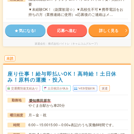
要
▼未経験OK！（副業歓迎☆）▼高校生不可▼携帯電話をお
持ちの方（業務連絡に使用）※応募後のご連絡はメ…
気になる!
応募へ進む
詳しく見る
派遣会社
株式会社バイトレ（キャムコムグループ）
未読
座り仕事！給与即払いOK！高時給！土日休
み！原料の運搬・投入
交通費別途支給あり
土日祝日が休み
WEB登録OK
派遣
愛知県田原市
勤務地
やぐま台駅から車20分
月～金・祝
曜日頻度
6:00～15:0015:00～0:00※表記のうち実働8時間です。
時間