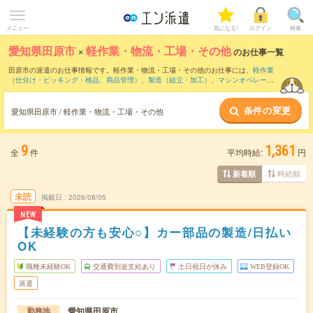
メニュー
気になる!
ログイン
検索
愛知県田原市
×
軽作業・物流・工場・その他
のお仕事一覧
田原市の派遣のお仕事情報です。軽作業・物流・工場・その他のお仕事には、
軽作業
（仕分け・ピッキング・検品、商品管理）
、
製造（組立・加工）
、
マシンオペレータ
ー
などがあります。さらに、
短期
・
単発
などの期間や、
職種未経験OK
などのこだわり
条件で絞り込んでいただけます。
条件の変更
愛知県田原市 / 軽作業・物流・工場・その他
9
1,361
全
件
平均時給:
円
時給順
新着順
未読
掲載日
2026/08/05
NEW
【未経験の方も安心○】カー部品の製造/日払い
OK
職種未経験OK
交通費別途支給あり
土日祝日が休み
WEB登録OK
派遣
愛知県田原市
勤務地