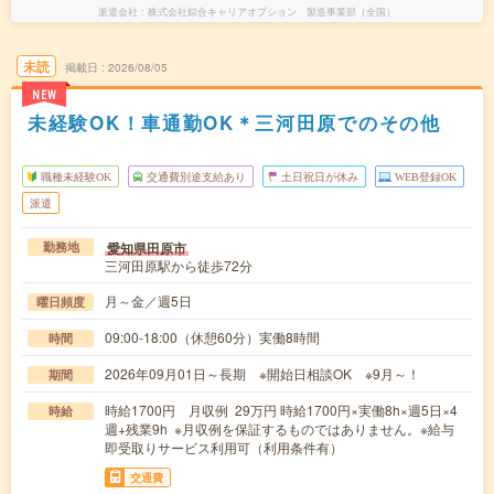
派遣会社
株式会社綜合キャリアオプション 製造事業部（全国）
未読
掲載日
2026/08/05
NEW
未経験OK！車通勤OK＊三河田原でのその他
職種未経験OK
交通費別途支給あり
土日祝日が休み
WEB登録OK
派遣
愛知県田原市
勤務地
三河田原駅から徒歩72分
月～金／週5日
曜日頻度
09:00-18:00（休憩60分）実働8時間
時間
2026年09月01日～長期 ※開始日相談OK ※9月～！
期間
時給1700円 月収例 29万円 時給1700円×実働8h×週5日×4
時給
週+残業9h ※月収例を保証するものではありません。※給与
即受取りサービス利用可（利用条件有）
交通費