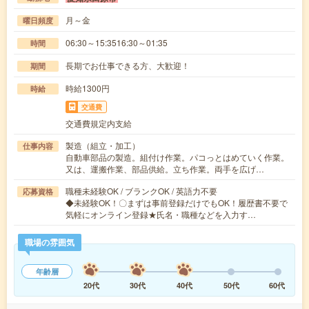
月～金
曜日頻度
06:30～15:3516:30～01:35
時間
長期でお仕事できる方、大歓迎！
期間
時給1300円
時給
交通費
交通費規定内支給
製造（組立・加工）
仕事内容
自動車部品の製造。組付け作業。パコっとはめていく作業。
又は、運搬作業、部品供給。立ち作業。両手を広げ…
職種未経験OK / ブランクOK / 英語力不要
応募資格
◆未経験OK！〇まずは事前登録だけでもOK！履歴書不要で
気軽にオンライン登録★氏名・職種などを入力す…
職場の雰囲気
年齢層
20代
30代
40代
50代
60代