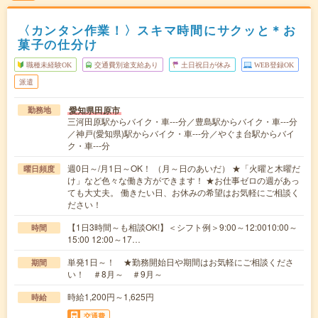
〈カンタン作業！〉スキマ時間にサクッと＊お
菓子の仕分け
職種未経験OK
交通費別途支給あり
土日祝日が休み
WEB登録OK
派遣
愛知県田原市
勤務地
三河田原駅からバイク・車---分／豊島駅からバイク・車---分
／神戸(愛知県)駅からバイク・車---分／やぐま台駅からバイ
ク・車---分
週0日～/月1日～OK！ （月～日のあいだ） ★「火曜と木曜だ
曜日頻度
け」など色々な働き方ができます！ ★お仕事ゼロの週があっ
ても大丈夫。 働きたい日、お休みの希望はお気軽にご相談く
ださい！
【1日3時間～も相談OK!】＜シフト例＞9:00～12:0010:00～
時間
15:00 12:00～17…
単発1日～！ ★勤務開始日や期間はお気軽にご相談くださ
期間
い！ ＃8月～ ＃9月～
時給1,200円～1,625円
時給
交通費