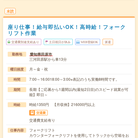
未読
座り仕事！給与即払いOK！高時給！フォーク
リフト作業
交通費別途支給あり
土日祝日が休み
WEB登録OK
派遣
愛知県田原市
勤務地
三河田原駅から車13分
月～金・祝
曜日頻度
7:00～16:0018:00～3:00※表記のうち実働8時間です。
時間
長期【ご応募から1週間以内(最短2日目)のスピード就業が可
期間
能】即日～
時給1350円 【月収例】216000円以上
時給
交通費
交通費支給有り
フォークリフト
仕事内容
カウンターフォークリフトを使用してトラックから空箱をお