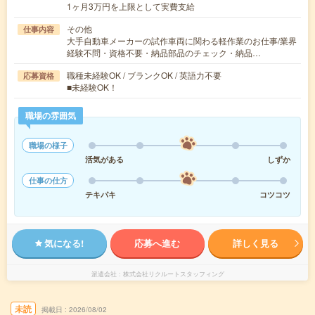
1ヶ月3万円を上限として実費支給
その他
仕事内容
大手自動車メーカーの試作車両に関わる軽作業のお仕事/業界
経験不問・資格不要・納品部品のチェック・納品…
職種未経験OK / ブランクOK / 英語力不要
応募資格
■未経験OK！
職場の雰囲気
職場の様子
活気がある
しずか
仕事の仕方
テキパキ
コツコツ
気になる!
応募へ進む
詳しく見る
派遣会社
株式会社リクルートスタッフィング
未読
掲載日
2026/08/02