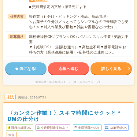
■ 交通費規定内支給 ※派遣先による
軽作業（仕分け・ピッキング・検品、商品管理）
仕事内容
＼お菓子の仕分け／＜とってもシンプルなので未経験でも安
心！＞▼封入作業及び梱包▼雑誌や書籍などの仕分…
職種未経験OK / ブランクOK / パソコンスキル不要 / 英語力不
応募資格
要
▼未経験OK！（副業歓迎☆）▼高校生不可▼携帯電話をお
持ちの方（業務連絡に使用）※応募後のご連絡はメ…
気になる!
応募へ進む
詳しく見る
派遣会社
株式会社バイトレ（キャムコムグループ）
未読
掲載日
2026/07/31
〈カンタン作業！〉スキマ時間にサクッと＊
DMの仕分け
職種未経験OK
交通費別途支給あり
土日祝日が休み
WEB登録OK
派遣