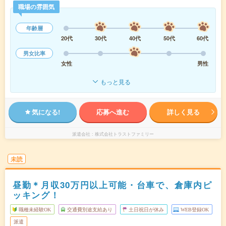
職場の雰囲気
年齢層
20代
30代
40代
50代
60代
男女比率
女性
男性
もっと見る
気になる!
応募へ進む
詳しく見る
派遣会社
株式会社トラストファミリー
未読
昼勤＊月収30万円以上可能・台車で、倉庫内ピ
ッキング！
職種未経験OK
交通費別途支給あり
土日祝日が休み
WEB登録OK
派遣