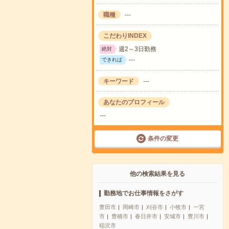
職種
---
こだわりINDEX
週2～3日勤務
絶対
---
できれば
キーワード
---
あなたのプロフィール
---
条件の変更
他の検索結果を見る
勤務地でお仕事情報をさがす
豊田市
岡崎市
刈谷市
小牧市
一宮
市
豊橋市
春日井市
安城市
豊川市
稲沢市