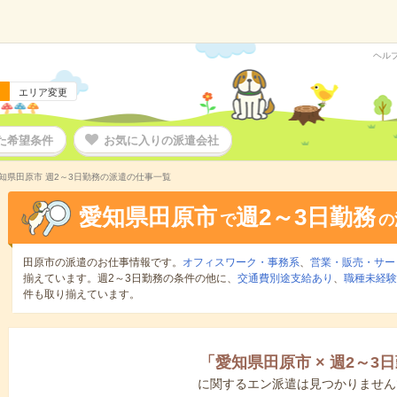
ヘル
エリア変更
た希望条件
お気に入りの派遣会社
知県田原市 週2～3日勤務の派遣の仕事一覧
愛知県田原市
週2～3日勤務
で
の
田原市の派遣のお仕事情報です。
オフィスワーク・事務系
、
営業・販売・サー
揃えています。週2～3日勤務の条件の他に、
交通費別途支給あり
、
職種未経験
件も取り揃えています。
「
愛知県田原市
×
週2～3
に関するエン派遣は見つかりません