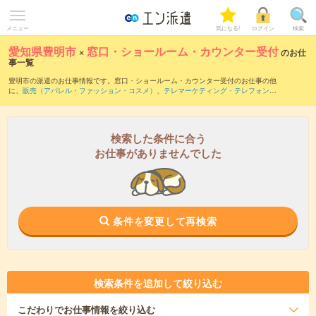
メニュー
気になる!
ログイン
検索
愛知県豊明市
×
窓口・ショールーム・カウンター受付
のお仕
事一覧
豊明市の派遣のお仕事情報です。窓口・ショールーム・カウンター受付のお仕事の他
に、
販売（アパレル・ファッション・コスメ）
、
テレマーケティング・テレフォンオ
ペレーター・コールセンター
、
営業・企画営業・ラウンダー
などを取り揃えていま
す。さらに、
短期
・
単発
などの期間や、
職種未経験OK
などのこだわり条件で絞り込ん
でいただけます。職種辞典：
窓口・ショールーム・カウンター受付のお仕事とは？と
は？
検索した条件に合う
お仕事がありませんでした
条件を変更して再検索
検索条件を追加して絞り込む
こだわり
でお仕事情報を絞り込む