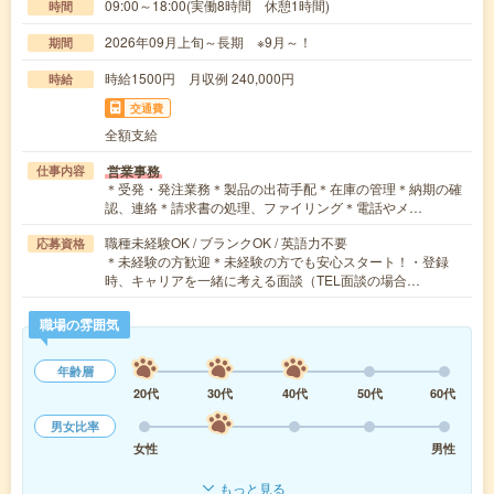
09:00～18:00(実働8時間 休憩1時間)
時間
2026年09月上旬～長期 ※9月～！
期間
時給1500円 月収例 240,000円
時給
交通費
全額支給
営業事務
仕事内容
＊受発・発注業務＊製品の出荷手配＊在庫の管理＊納期の確
認、連絡＊請求書の処理、ファイリング＊電話やメ…
職種未経験OK / ブランクOK / 英語力不要
応募資格
＊未経験の方歓迎＊未経験の方でも安心スタート！・登録
時、キャリアを一緒に考える面談（TEL面談の場合…
職場の雰囲気
年齢層
20代
30代
40代
50代
60代
男女比率
女性
男性
もっと見る