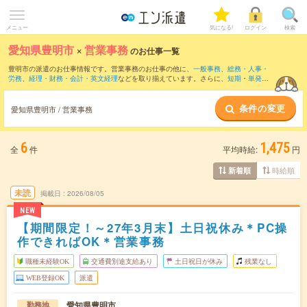
メニュー
気になる!
ログイン
検索
愛知県豊明市
×
営業事務
のお仕事一覧
豊明市の派遣のお仕事情報です。営業事務のお仕事の他に、
一般事務
、
総務・人事・
労務
、
経理・財務・会計・英文経理
などを取り揃えています。さらに、
短期
・
単発
な
どの期間や、
職種未経験OK
などのこだわり条件で絞り込んでいただけます。職種辞
典：
営業事務のお仕事とは？とは？
条件の変更
愛知県豊明市 / 営業事務
6
1,475
全
件
平均時給:
円
時給順
新着順
未読
掲載日
2026/08/05
NEW
【期間限定！～27年3月末】土日祝休み＊PC操
作できればOK＊営業事務
職種未経験OK
交通費別途支給あり
土日祝日が休み
残業なし
WEB登録OK
派遣
愛知県豊明市
勤務地