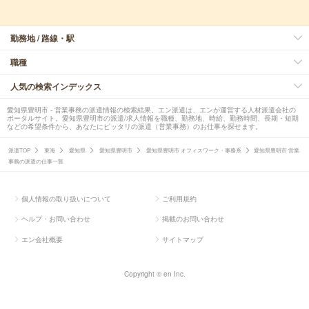
勤務地 / 路線・駅
職種
人気の検索インデックス
愛知県豊明市 - 営業事務の派遣情報の検索結果。エン派遣は、エンが運営する人材派遣会社の
ポータルサイト。愛知県豊明市の派遣/求人情報を職種、勤務地、時給、勤務時間、長期・短期
などの希望条件から、あなたにピッタリの派遣（営業事務）のお仕事を探せます。
派遣TOP
東海
愛知県
愛知県豊明市
愛知県豊明市 オフィスワーク・事務系
愛知県豊明市 営業
事務の派遣の仕事一覧
個人情報の取り扱いについて
ご利用規約
ヘルプ・お問い合わせ
掲載のお問い合わせ
エン会社概要
サイトマップ
Copyright © en Inc.