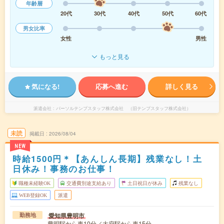
年齢層
20代
30代
40代
50代
60代
男女比率
女性
男性
もっと見る
気になる!
応募へ進む
詳しく見る
派遣会社
パーソルテンプスタッフ株式会社 （旧テンプスタッフ株式会社）
未読
掲載日
2026/08/04
NEW
時給1500円＊【あんしん長期】残業なし！土
日休み！事務のお仕事！
職種未経験OK
交通費別途支給あり
土日祝日が休み
残業なし
WEB登録OK
派遣
愛知県豊明市
勤務地
豊明駅から車10分／大府駅から車15分