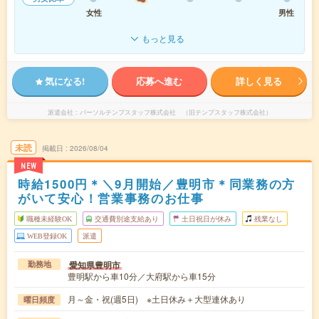
女性
男性
もっと見る
気になる!
応募へ進む
詳しく見る
派遣会社
パーソルテンプスタッフ株式会社 （旧テンプスタッフ株式会社）
未読
掲載日
2026/08/04
NEW
時給1500円＊＼9月開始／豊明市＊同業務の方
がいて安心！営業事務のお仕事
職種未経験OK
交通費別途支給あり
土日祝日が休み
残業なし
WEB登録OK
派遣
愛知県豊明市
勤務地
豊明駅から車10分／大府駅から車15分
月～金・祝(週5日) ※土日休み＋大型連休あり
曜日頻度