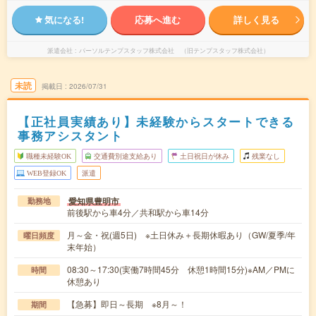
気になる!
応募へ進む
詳しく見る
派遣会社
パーソルテンプスタッフ株式会社 （旧テンプスタッフ株式会社）
未読
掲載日
2026/07/31
【正社員実績あり】未経験からスタートできる
事務アシスタント
職種未経験OK
交通費別途支給あり
土日祝日が休み
残業なし
WEB登録OK
派遣
愛知県豊明市
勤務地
前後駅から車4分／共和駅から車14分
月～金・祝(週5日) ※土日休み＋長期休暇あり（GW/夏季/年
曜日頻度
末年始）
08:30～17:30(実働7時間45分 休憩1時間15分)※AM／PMに
時間
休憩あり
【急募】即日～長期 ※8月～！
期間