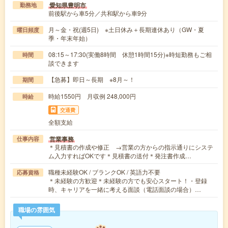
愛知県豊明市
勤務地
前後駅から車5分／共和駅から車9分
月～金・祝(週5日) ※土日休み＋長期連休あり（GW・夏
曜日頻度
季・年末年始）
08:15～17:30(実働8時間 休憩1時間15分)※時短勤務もご相
時間
談できます
【急募】即日～長期 ※8月～！
期間
時給1550円 月収例 248,000円
時給
交通費
全額支給
営業事務
仕事内容
＊見積書の作成や修正 →営業の方からの指示通りにシステ
ム入力すればOKです＊見積書の送付＊発注書作成…
職種未経験OK / ブランクOK / 英語力不要
応募資格
＊未経験の方歓迎＊未経験の方でも安心スタート！・登録
時、キャリアを一緒に考える面談（電話面談の場合）…
職場の雰囲気