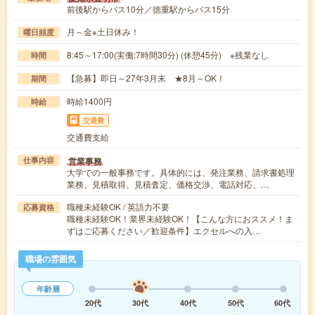
前後駅からバス10分／徳重駅からバス15分
月～金※土日休み！
曜日頻度
8:45～17:00(実働:7時間30分) (休憩45分) ※残業なし
時間
【急募】即日～27年3月末 ★8月～OK！
期間
時給1400円
時給
交通費
交通費支給
営業事務
仕事内容
大学での一般事務です。具体的には、発注業務、請求書処理
業務、見積取得、見積査定、価格交渉、電話対応、…
職種未経験OK / 英語力不要
応募資格
職種未経験OK！業界未経験OK！【こんな方におススメ！ま
ずはご応募ください／歓迎条件】エクセルへの入…
職場の雰囲気
年齢層
20代
30代
40代
50代
60代