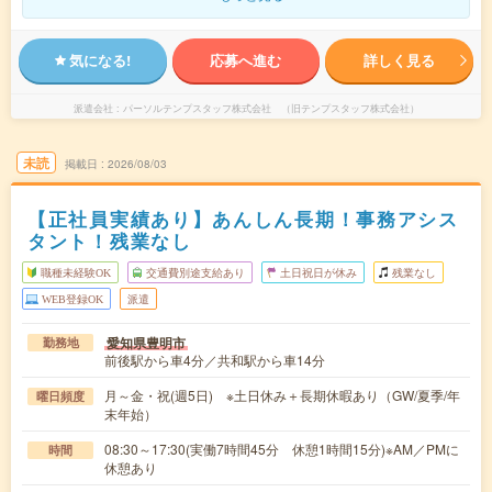
気になる!
応募へ進む
詳しく見る
派遣会社
パーソルテンプスタッフ株式会社 （旧テンプスタッフ株式会社）
未読
掲載日
2026/08/03
【正社員実績あり】あんしん長期！事務アシス
タント！残業なし
職種未経験OK
交通費別途支給あり
土日祝日が休み
残業なし
WEB登録OK
派遣
愛知県豊明市
勤務地
前後駅から車4分／共和駅から車14分
月～金・祝(週5日) ※土日休み＋長期休暇あり（GW/夏季/年
曜日頻度
末年始）
08:30～17:30(実働7時間45分 休憩1時間15分)※AM／PMに
時間
休憩あり