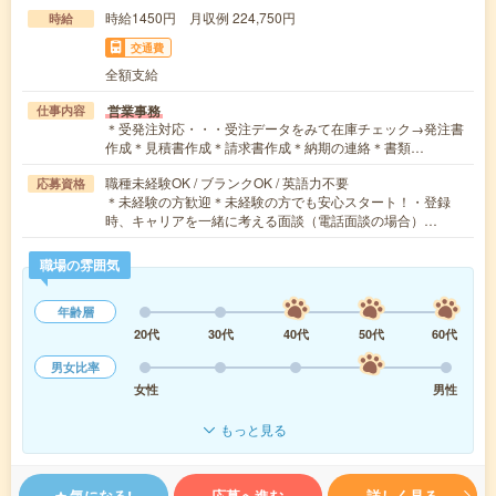
時給1450円 月収例 224,750円
時給
交通費
全額支給
営業事務
仕事内容
＊受発注対応・・・受注データをみて在庫チェック→発注書
作成＊見積書作成＊請求書作成＊納期の連絡＊書類…
職種未経験OK / ブランクOK / 英語力不要
応募資格
＊未経験の方歓迎＊未経験の方でも安心スタート！・登録
時、キャリアを一緒に考える面談（電話面談の場合）…
職場の雰囲気
年齢層
20代
30代
40代
50代
60代
男女比率
女性
男性
もっと見る
気になる!
応募へ進む
詳しく見る