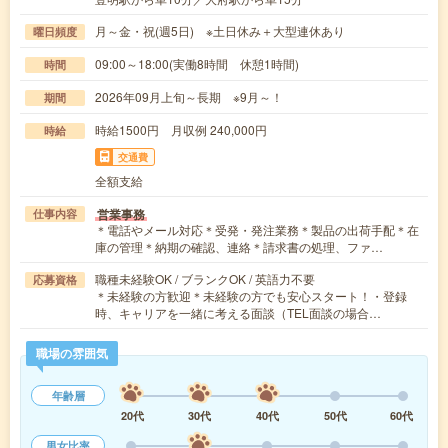
月～金・祝(週5日) ※土日休み＋大型連休あり
曜日頻度
09:00～18:00(実働8時間 休憩1時間)
時間
2026年09月上旬～長期 ※9月～！
期間
時給1500円 月収例 240,000円
時給
交通費
全額支給
営業事務
仕事内容
＊電話やメール対応＊受発・発注業務＊製品の出荷手配＊在
庫の管理＊納期の確認、連絡＊請求書の処理、ファ…
職種未経験OK / ブランクOK / 英語力不要
応募資格
＊未経験の方歓迎＊未経験の方でも安心スタート！・登録
時、キャリアを一緒に考える面談（TEL面談の場合…
職場の雰囲気
年齢層
20代
30代
40代
50代
60代
男女比率