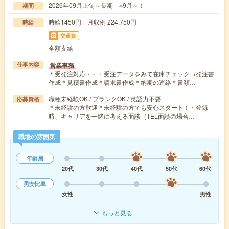
2026年09月上旬～長期 ※9月～！
期間
時給1450円 月収例 224,750円
時給
交通費
全額支給
営業事務
仕事内容
＊受発注対応・・・受注データをみて在庫チェック→発注書
作成＊見積書作成＊請求書作成＊納期の連絡＊書類…
職種未経験OK / ブランクOK / 英語力不要
応募資格
＊未経験の方歓迎＊未経験の方でも安心スタート！・登録
時、キャリアを一緒に考える面談（TEL面談の場合…
職場の雰囲気
年齢層
20代
30代
40代
50代
60代
男女比率
女性
男性
もっと見る