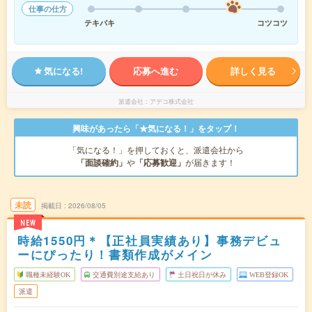
仕事の仕方
テキパキ
コツコツ
気になる!
応募へ進む
詳しく見る
派遣会社
アデコ株式会社
興味があったら「★気になる！」をタップ！
「気になる！」を押しておくと、派遣会社から
「面談確約」
や
「応募歓迎」
が届きます！
未読
掲載日
2026/08/05
NEW
時給1550円＊【正社員実績あり】事務デビュ
ーにぴったり！書類作成がメイン
職種未経験OK
交通費別途支給あり
土日祝日が休み
WEB登録OK
派遣